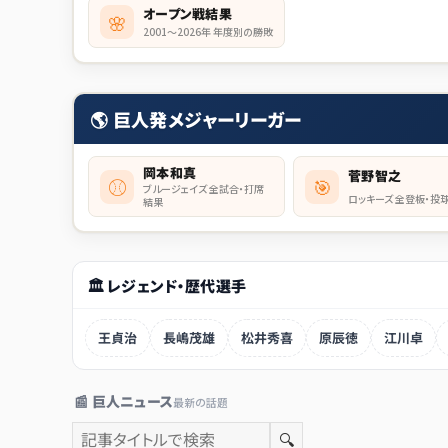
オープン戦結果
🌸
2001〜2026年 年度別の勝敗
🌎 巨人発メジャーリーガー
岡本和真
菅野智之
⚾
🎯
ブルージェイズ 全試合・打席
ロッキーズ 全登板・投
結果
🏛 レジェンド・歴代選手
王貞治
長嶋茂雄
松井秀喜
原辰徳
江川卓
📰 巨人ニュース
最新の話題
🔍