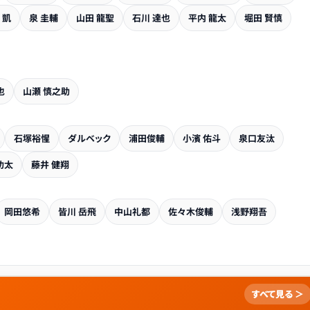
 凱
泉 圭輔
山田 龍聖
石川 達也
平内 龍太
堀田 賢慎
也
山瀬 慎之助
石塚裕惺
ダルベック
浦田俊輔
小濱 佑斗
泉口友汰
功太
藤井 健翔
岡田悠希
皆川 岳飛
中山礼都
佐々木俊輔
浅野翔吾
すべて見る ＞