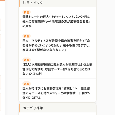
注目トピック
新着
電撃トレードの巨人・リチャード、ソフトバンク・秋広
優人の存在感薄れ…「他球団の方が出場機会ある」
の声が
新着
巨人 マルティネスが誹謗中傷の被害を明かす「命
を脅かすぞというような脅し」「選手も傷つきますし、
家族は全く関係ない存在なので」
新着
【巨人】次期監督候補に坂本勇人が電撃浮上！ 橋上監
督代行で好調も、球団オーナーは「何も言えることは
ない」とけん制
新着
巨人が今オフにも菅野智之を“買戻し”へ…完全復
活の元エースを待つメジャーとの争奪戦｜日刊ゲン
ダイDIGITAL
カテゴリ導線