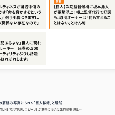
新着
ルティネスが誹謗中傷の
【巨人】次期監督候補に坂本勇人
かす「命を脅かすぞという
が電撃浮上！ 橋上監督代行で好調
」「選手も傷つきますし、
も、球団オーナーは「何も言えるこ
く関係ない存在なので」
とはない」とけん制
気配あるよな」巨人に現れ
ルーキー 圧巻の.500
ーティリティぶりも話題
もほれぼれします」
の肩組み写真にＳＮＳ「巨人移籍」と騒然
LINE で共有URL コピー JS が無効の場合は出典記事 URL …