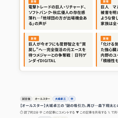
新着
新着
電撃トレードの巨人・リチャード、
巨人 マ
ソフトバンク・秋広優人の存在感
被害を明
薄れ…「他球団の方が出場機会あ
ような脅し
る」の声が
家族は全
新着
新着
巨人が今オフにも菅野智之を“買
「化ける
戻し”へ…完全復活の元エースを
た強心臓
待つメジャーとの争奪戦｜日刊ゲ
内野のユ
ンダイDIGITAL
「積極性
試合後
オールスター
大城卓三
中
【オールスター】大城卓三の〝謎の吸引力〟再び…森下翔太と
⏱ 読了約2分 💬 この記事にコメントする ▼ この記事を共有する 𝕏 で共有