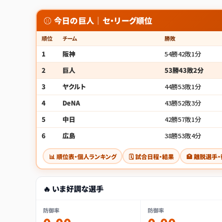
⚾ 今日の巨人｜セ・リーグ順位
順位
チーム
勝敗
1
阪神
54勝42敗1分
2
巨人
53勝43敗2分
3
ヤクルト
44勝53敗1分
4
DeNA
43勝52敗3分
5
中日
42勝57敗1分
6
広島
38勝53敗4分
📊 順位表・個人ランキング
🗓 試合日程・結果
🏥 離脱選手
🔥 いま好調な選手
防御率
防御率