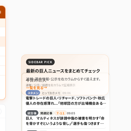
新
SIDEBAR PICK
最新の巨人ニュースをまとめてチェック
速報・選手情報・公示を右カラムからすぐ追えます。
今日の巨人
速報 / 公示 / 話題を右カラムで圧縮表示
一覧を見る
スタメン
とっておきメモ
09:06
電撃トレードの巨人・リチャード、ソフトバンク・秋広
優人の存在感薄れ...「他球団の方が出場機会ある」
の声が
試合後
関連記事
７-１１
09:05
巨人 マルティネスが誹謗中傷の被害を明かす「命
を脅かすぞというような脅し」「選手も傷つきますし、
家族は全く関係ない存在なので」