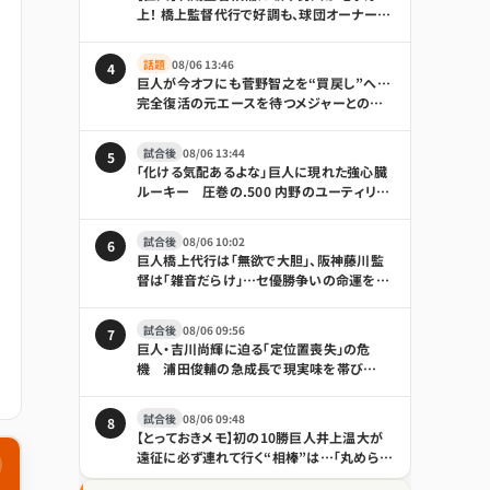
上！ 橋上監督代行で好調も、球団オーナーは
「何も言えることはない」とけん制
話題
08/06 13:46
4
巨人が今オフにも菅野智之を“買戻し”へ…
完全復活の元エースを待つメジャーとの争
奪戦｜日刊ゲンダイDIGITAL
試合後
08/06 13:44
5
「化ける気配あるよな」巨人に現れた強心臓
ルーキー 圧巻の.500 内野のユーティリテ
ィぶりも話題「積極性もほれぼれします」
試合後
08/06 10:02
6
巨人橋上代行は「無欲で大胆」、阪神藤川監
督は「雑音だらけ」…セ優勝争いの命運を分
けそうな境遇の違い｜日刊ゲンダイ
DIGITAL
試合後
08/06 09:56
7
巨人・吉川尚輝に迫る「定位置喪失」の危
機 浦田俊輔の急成長で現実味を帯び
る“電撃トレード”
試合後
08/06 09:48
8
【とっておきメモ】初の10勝巨人井上温大が
遠征に必ず連れて行く“相棒”は…「丸められ
る」 - プロ野球 : 日刊スポーツ