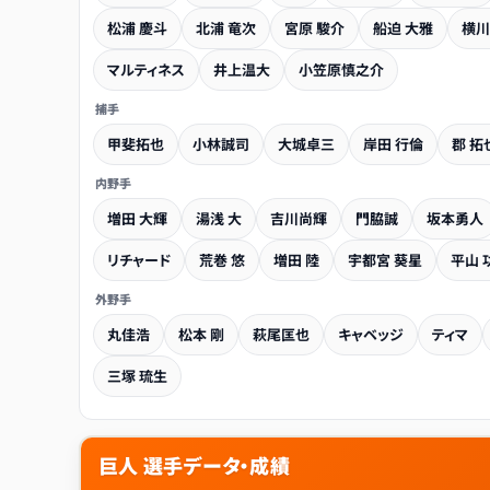
松浦 慶斗
北浦 竜次
宮原 駿介
船迫 大雅
横川
マルティネス
井上温大
小笠原慎之介
捕手
甲斐拓也
小林誠司
大城卓三
岸田 行倫
郡 拓
内野手
増田 大輝
湯浅 大
吉川尚輝
門脇誠
坂本勇人
リチャード
荒巻 悠
増田 陸
宇都宮 葵星
平山 
外野手
丸佳浩
松本 剛
萩尾匡也
キャベッジ
ティマ
三塚 琉生
巨人 選手データ・成績