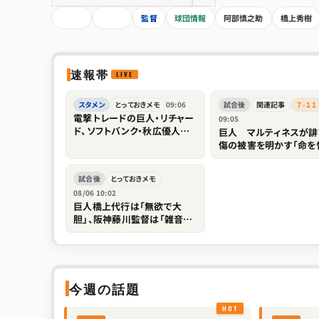
HOME
全記事
監督
球団情報
阿部慎之助
橋上秀樹
速報帯
スタメン
とっておきメモ
09:06
試合後
関連記事
７-１１
電撃トレードの巨人・リチャー
09:05
ド、ソフトバンク・秋広優人の
巨人 マルティネスが誹
存在感薄れ...「他球団の方が
傷の被害を明かす「命を
出場機会ある」の声が
すぞというような脅し」「
も傷つきますし、家族は
試合後
とっておきメモ
係ない存在なので」
08/06 10:02
巨人橋上代行は「無欲で大
胆」、阪神藤川監督は「雑音だ
らけ」…セ優勝争いの命運を
分けそうな境遇の違い｜日刊
ゲンダイDIGITAL
今週の話題