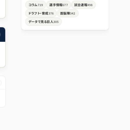
コラム
選手情報
試合速報
719
677
498
ドラフト・育成
首脳陣
376
342
データで見る巨人
305