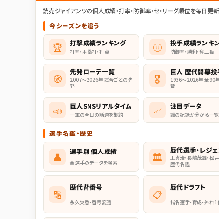
読売ジャイアンツの個人成績・打率・防御率・セ・リーグ順位を毎日更
今シーズンを追う
打撃成績ランキング
投手成績ランキ
🏆
⚾
打率・本塁打・打点
防御率・勝利・奪三振
先発ローテ一覧
巨人 歴代開幕投
🧭
🎖️
2007〜2026年 試合ごとの先
1936〜2026年 全9
発
覧
巨人SNSリアルタイム
注目データ
📣
📈
一軍の今日の話題を集約
誰の記録か分かる一覧
選手名鑑・歴史
歴代選手・レジェ
選手別 個人成績
👤
🏛
王貞治・長嶋茂雄・松
全選手のデータを検索
歴代名鑑
歴代背番号
歴代ドラフト
🔢
📋
永久欠番・番号変遷
指名選手・育成・外れ1