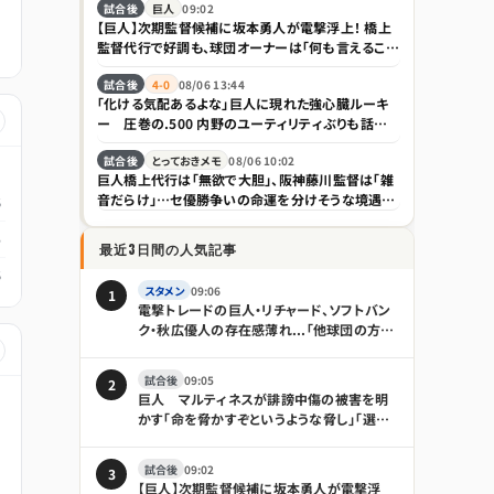
試合後
巨人
09:02
【巨人】次期監督候補に坂本勇人が電撃浮上！ 橋上
監督代行で好調も、球団オーナーは「何も言えること
はない」とけん制
試合後
4-0
08/06 13:44
「化ける気配あるよな」巨人に現れた強心臓ルーキ
ー 圧巻の.500 内野のユーティリティぶりも話題
「積極性もほれぼれします」
試合後
とっておきメモ
08/06 10:02
巨人橋上代行は「無欲で大胆」、阪神藤川監督は「雑
音だらけ」…セ優勝争いの命運を分けそうな境遇の
6
違い｜日刊ゲンダイDIGITAL
5
最近3日間の人気記事
6
スタメン
09:06
1
電撃トレードの巨人・リチャード、ソフトバン
ク・秋広優人の存在感薄れ...「他球団の方が
出場機会ある」の声が
試合後
09:05
2
巨人 マルティネスが誹謗中傷の被害を明
かす「命を脅かすぞというような脅し」「選手
も傷つきますし、家族は全く関係ない存在な
ので」
試合後
09:02
3
【巨人】次期監督候補に坂本勇人が電撃浮