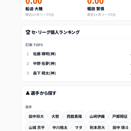
0.00
0.00
船迫 大雅
堀田 賢慎
直近1ヶ月 リーグ1位
直近1ヶ月 リーグ3位
🏆 セ・リーグ個人ランキング
打率 TOP3
1
佐藤 輝明(神)
2
中野 拓夢(神)
3
森下 翔太(神)
👤 選手から探す
投手
田中将大
大勢
西舘勇陽
山﨑伊織
戸郷翔征
山城 京平
中川皓太
マタ
則本昂大
田中 瑛斗