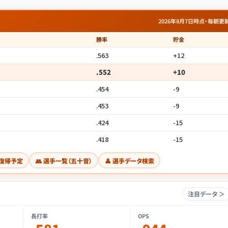
2026年8月7日時点・毎朝更
勝率
貯金
.563
+12
.552
+10
.454
-9
.453
-9
.424
-15
.418
-15
・復帰予定
👥 選手一覧（五十音）
👤 選手データ検索
注目データ ＞
長打率
OPS