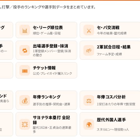
新。打撃／投手のランキングや選手別データをまとめています。
ング
セ・リーグ順位表
セ・パ交流戦
📊
⚔️
順位・ゲーム差・日程
今年の結果・歴代成績
手
出場選手登録・抹消
2軍試合日程・結果
🔁
🌱
0年の一
1軍登録メンバー・登録/抹消
ファーム予定・成績
の動き
チケット情報
🎟️
公式・プレイガイド購入リンク
ンド
年俸ランキング
年俸コスパ分析
💰
⚖️
井秀喜ら
選手別の推移・契約金・通算
1安打あたりの年俸で割安度
サヨナラ本塁打 全記
歴代外国人選手
録
💥
🌍
歴代162本・王貞治の通算最
位
スタルヒン〜現役助っ人
多