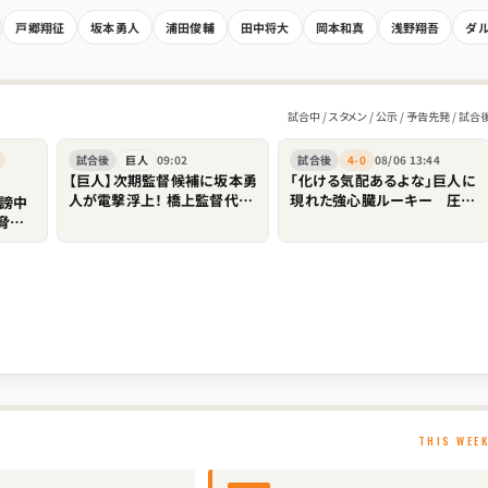
戸郷翔征
坂本勇人
浦田俊輔
田中将大
岡本和真
浅野翔吾
ダ
試合中 / スタメン / 公示 / 予告先発 / 試合
試合後
巨人
09:02
試合後
4-0
08/06 13:44
【巨人】次期監督候補に坂本勇
「化ける気配あるよな」巨人に
人が電撃浮上！ 橋上監督代行
現れた強心臓ルーキー 圧巻
謗中
で好調も、球団オーナーは「何
の.500 内野のユーティリティ
脅か
も言えることはない」とけん制
ぶりも話題「積極性もほれぼ
選手
れします」
全く関