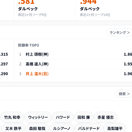
.581
.944
ダルベック
ダルベック
直近1ヶ月 リーグ9位
直近1ヶ月 リーグ14位
ランキング ＞
防御率 TOP3
.315
1
村上 頌樹(神)
1.8
.297
2
髙橋 遥人(神)
1.9
.290
3
井上 温大(巨)
1.9
検索 ＞
竹丸 和幸
ウィットリー
ハワード
田和 廉
赤星 優志
又木 鉄平
森田 駿哉
ルシアーノ
バルドナード
高梨雄平