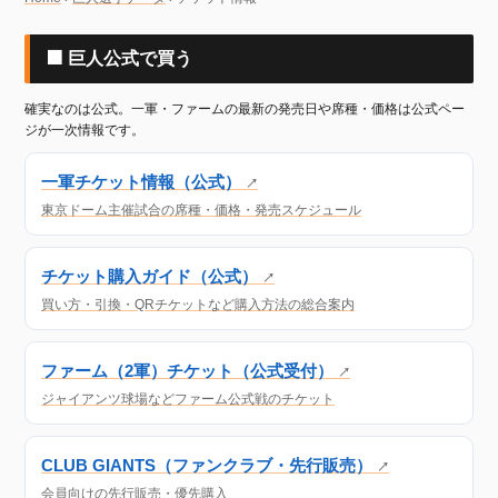
🟧 巨人公式で買う
確実なのは公式。一軍・ファームの最新の発売日や席種・価格は公式ペー
ジが一次情報です。
一軍チケット情報（公式）
↗
東京ドーム主催試合の席種・価格・発売スケジュール
チケット購入ガイド（公式）
↗
買い方・引換・QRチケットなど購入方法の総合案内
ファーム（2軍）チケット（公式受付）
↗
ジャイアンツ球場などファーム公式戦のチケット
CLUB GIANTS（ファンクラブ・先行販売）
↗
会員向けの先行販売・優先購入