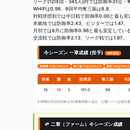
リーグ(12球団・345人)内では防御率31位・
WHIPは0.98、9回平均奪三振は8.8。
対戦球団別では中日戦で防御率0.00と最も安
本拠地では防御率2.43、ビジターでは1.47。
月別では6月に防御率0.96と最も安定してい
交流戦では防御率2.13、リーグ戦では1.87。
今シーズン 一軍成績 (投手)
NPB順位
防御率 31位/180人中
奪三振 11位/345人中
勝利 58位/345
登板
勝
敗
投球回
奪三振
与
16
10
5
101.0
99
2
※ NPB公式試合記録を1日複数回取り込み、公開ページは毎日
🌱 二軍（ファーム）今シーズン成績