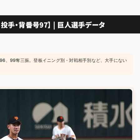
投手・背番号97】 | 巨人選手データ
1.96、99奪三振。登板イニング別・対戦相手別など、大手にない