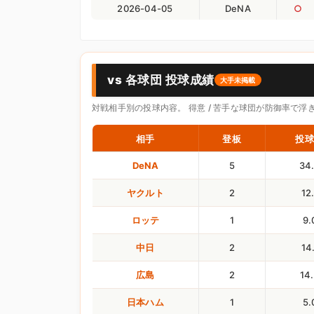
2026-04-05
DeNA
○
vs 各球団 投球成績
大手未掲載
対戦相手別の投球内容。 得意 / 苦手な球団が防御率で浮
相手
登板
投
DeNA
5
34
ヤクルト
2
12.
ロッテ
1
9.
中日
2
14
広島
2
14
日本ハム
1
5.