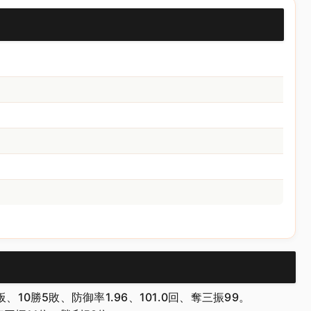
0勝5敗、防御率1.96、101.0回、奪三振99。