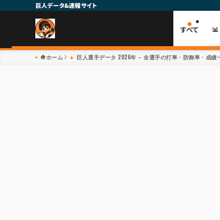
巨人データ&速報サイト
すべて

ホーム
巨人選手データ 2026年 – 全選手の打率・防御率・成績一