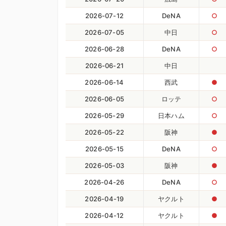
2026-07-12
DeNA
○
2026-07-05
中日
○
2026-06-28
DeNA
○
2026-06-21
中日
2026-06-14
西武
●
2026-06-05
ロッテ
○
2026-05-29
日本ハム
○
2026-05-22
阪神
●
2026-05-15
DeNA
○
2026-05-03
阪神
●
2026-04-26
DeNA
○
2026-04-19
ヤクルト
●
2026-04-12
ヤクルト
●