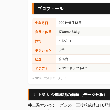
プロフィール
生年月日
2001年5月13日
身長／体重
176cm／86kg
投打
左投左打
ポジション
投手
経歴
前橋商
ドラフト
2019年ドラフト4位
※ NPB 公式選手データより。
井上温大 今季成績の傾向（データ分析）
井上温大の今シーズンの一軍投球成績は16登板、1