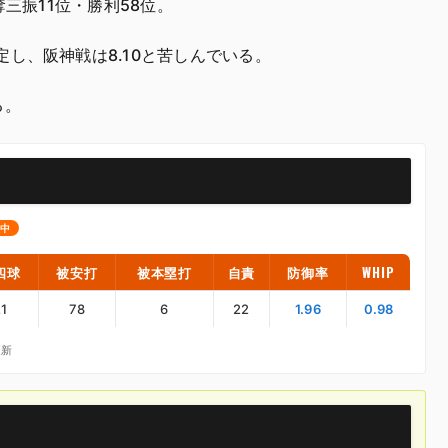
奪三振11位・勝利58位。
定し、阪神戦は8.10と苦しんでいる。
る。
人中
四球
被安打
被本塁打
自責
防御率
WHIP
1
78
6
22
1.96
0.98
更新