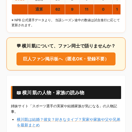
通算
62
9
11
0
1
5
※ NPB 公式選手データより。 当該シーズン途中の数値は試合進行に応じて
更新されます。
💬 横川 凱について、ファン同士で語りませんか？
巨人ファン掲示板へ（匿名OK・登録不要）
📖 横川 凱の人物・家族の読み物
姉妹サイト「スポーツ選手の実家や結婚家族が気になる」の人物記
事。
横川凱は結婚？彼女？好きなタイプ？実家や家族や父や兄弟
を最新まとめ