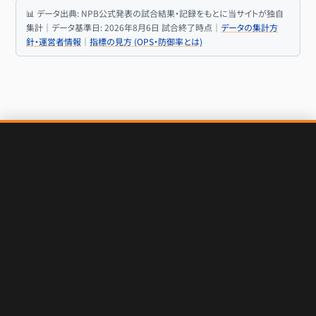
📊 データ出典: NPB公式発表の試合結果・記録をもとに当サイトが独自
集計｜データ基準日: 2026年8月6日 試合終了時点｜
データの集計方
針・運営者情報
｜
指標の見方 (OPS・防御率とは)