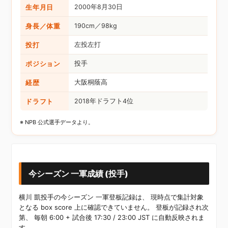
生年月日
2000年8月30日
身長／体重
190cm／98kg
投打
左投左打
ポジション
投手
経歴
大阪桐蔭高
ドラフト
2018年ドラフト4位
※ NPB 公式選手データより。
今シーズン 一軍成績 (投手)
横川 凱投手の今シーズン 一軍登板記録は、 現時点で集計対象
となる box score 上に確認できていません。 登板が記録され次
第、 毎朝 6:00 + 試合後 17:30 / 23:00 JST に自動反映されま
す。