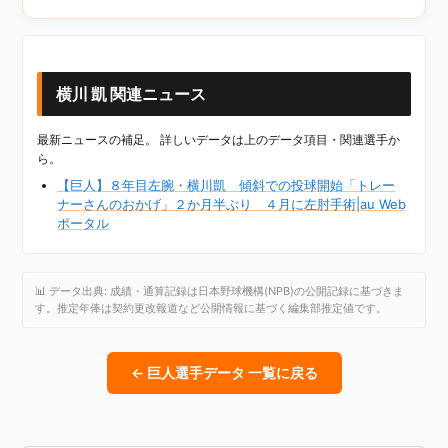
横川 凱 関連ニュース
最新ニュースの補足。 詳しいデータは上のデータ項目・関連選手か
ら。
【巨人】８年目左腕・横川凱 傾斜での投球開始「トレー
ナーさんのおかげ」２か月半ぶり ４月に左肘手術|au Web
ポータル
📊 データ出典: 成績・通算記録は日本野球機構(NPB)の公開記録に基づきま
す。推定年俸は契約更改報道など公開情報に基づく編集部推定値です。
← 巨人選手データ 一覧に戻る