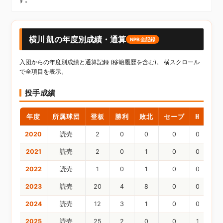
横川 凱の年度別成績・通算
NPB全記録
入団からの年度別成績と通算記録 (移籍履歴を含む)。 横スクロール
で全項目を表示。
投手成績
年度
所属球団
登板
勝利
敗北
セーブ
H
HP
2020
読売
2
0
0
0
0
0
2021
読売
2
0
1
0
0
0
2022
読売
1
0
1
0
0
0
2023
読売
20
4
8
0
0
2
2024
読売
12
3
1
0
0
2
2025
読売
25
2
0
0
1
1