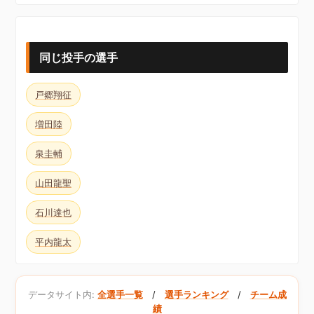
同じ投手の選手
戸郷翔征
増田陸
泉圭輔
山田龍聖
石川達也
平内龍太
データサイト内:
全選手一覧
/
選手ランキング
/
チーム成
績