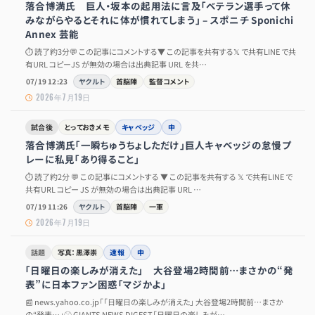
落合博満氏 巨人・坂本の起用法に言及「ベテラン選手って休
みながらやるとそれに体が慣れてしまう」 – スポニチ Sponichi
Annex 芸能
⏱ 読了約3分💬 この記事にコメントする▼ この記事を共有する𝕏 で共有LINE で共
有URL コピーJS が無効の場合は出典記事 URL を共…
07/19 12:23
ヤクルト
首脳陣
監督コメント
2026年7月19日
試合後
とっておきメモ
キャベッジ
中
落合博満氏「一瞬ちゅうちょしただけ」巨人キャベッジの怠慢プ
レーに私見「あり得ること」
⏱ 読了約2分 💬 この記事にコメントする ▼ この記事を共有する 𝕏 で共有LINE で
共有URL コピー JS が無効の場合は出典記事 URL …
07/19 11:26
ヤクルト
首脳陣
一軍
2026年7月19日
話題
写真：黒澤崇
速報
中
「日曜日の楽しみが消えた」 大谷登場2時間前…まさかの“発
表”に日本ファン困惑「マジかよ」
📰 news.yahoo.co.jp「「日曜日の楽しみが消えた」 大谷登場2時間前…まさか
の“発表…」⚾ GIANTS NEWS DIGEST「日曜日の楽しみが…