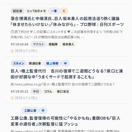
試合後
とっておきメモ
一軍
長
落合博満氏と中畑清氏、巨人坂本勇人の起用法巡り熱く議論
「休ませたらいけない」「休みながら」 – プロ野球 : 日刊スポーツ
⏱ 読了約3分 💬 この記事にコメントする ▼ この記事を共有する 𝕏 で共有LINE で
共有URL コピー JS が無効の場合は出典記事 URL …
07/19 10:54
ヤクルト
首脳陣
坂本勇人
2026年7月19日
スタメン
関連記事
橋上秀樹
中
巨人・橋上監督代行 吉川の復帰で二遊間どうなる？泉口と浦
田が好調な中「うまくサードで起用することも」
📰 news.yahoo.co.jp「巨人・橋上監督代行 吉川の復帰で二遊間どうなる？
07/18 20:12
中日
コラム
泉口友汰
2026年7月18日
公示
工藤公康
中
工藤公康、監督復帰の可能性に「やるかもね」重鎮OBも「巨人
変革の適任者」次期監督に猛プッシュ
📰 news.yahoo.co.jp「工藤公康、監督復帰の可能性に「やるかもね」重鎮OBも