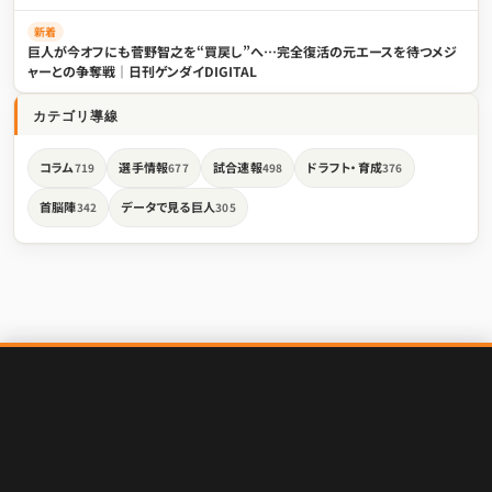
新着
巨人が今オフにも菅野智之を“買戻し”へ…完全復活の元エースを待つメジ
ャーとの争奪戦｜日刊ゲンダイDIGITAL
カテゴリ導線
コラム
選手情報
試合速報
ドラフト・育成
719
677
498
376
首脳陣
データで見る巨人
342
305