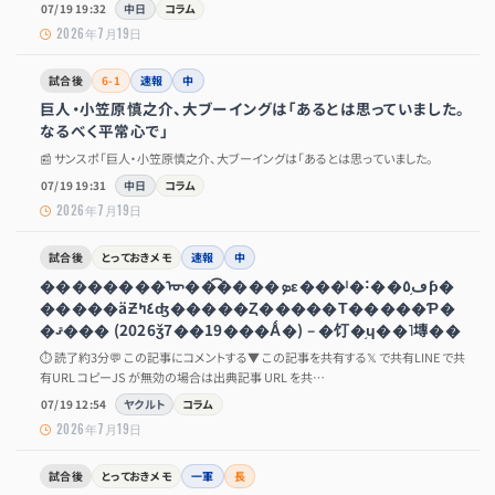
07/19 19:32
中日
コラム
2026年7月19日
試合後
6-1
速報
中
巨人・小笠原慎之介、大ブーイングは「あるとは思っていました。
なるべく平常心で」
📰 サンスポ「巨人・小笠原慎之介、大ブーイングは「あるとは思っていました。
07/19 19:31
中日
コラム
2026年7月19日
試合後
とっておきメモ
速報
中
��������ᡡ��͡����ܤε���ˡ�˸��ڡ֥٥ƥ�
�����äƵ٤ߤʤ�����Ȥ�����Τ�����Ƥ�
�ޤ��� (2026ǯ7��19���Ǻ�) – �饤�֥ɥ��˥塼��
⏱ 読了約3分💬 この記事にコメントする▼ この記事を共有する𝕏 で共有LINE で共
有URL コピーJS が無効の場合は出典記事 URL を共…
07/19 12:54
ヤクルト
コラム
2026年7月19日
試合後
とっておきメモ
一軍
長