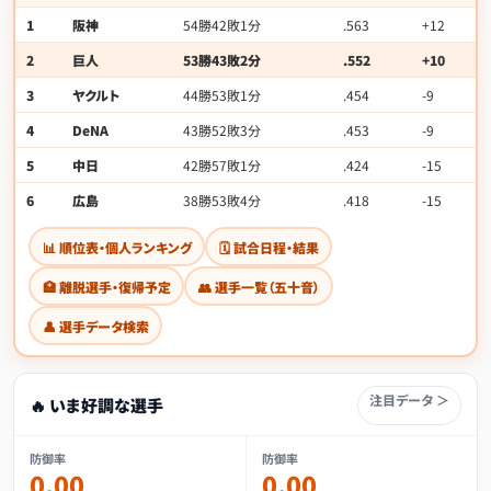
1
阪神
54勝42敗1分
.563
+12
2
巨人
53勝43敗2分
.552
+10
3
ヤクルト
44勝53敗1分
.454
-9
4
DeNA
43勝52敗3分
.453
-9
5
中日
42勝57敗1分
.424
-15
6
広島
38勝53敗4分
.418
-15
📊 順位表・個人ランキング
🗓 試合日程・結果
🏥 離脱選手・復帰予定
👥 選手一覧（五十音）
👤 選手データ検索
注目データ ＞
🔥 いま好調な選手
防御率
防御率
0.00
0.00