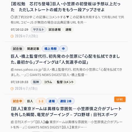
【若松勉 芯打ち登場】巨人・小笠原の初登板は予想以上だっ
た ただしストレートの威力をもう一段アップさせよ
⏱ 読了約3分💬 この記事にコメントする▼ この記事を共有する𝕏 で共有LINE で共
有URL コピーJS が無効の場合は出典記事 URL を共…
07/20 12:29
ヤクルト
試合速報
速報
2026年7月20日
試合後
関連記事
橋上秀樹
中
巨人・橋上監督代行、初先発の小笠原に「心配を払拭できまし
た、最初から」ブーイングは「人気選手の証」
📰 news.yahoo.co.jp「巨人・橋上監督代行、初先発の小笠原に「心配を払拭でき
ました、…」⚾ GIANTS NEWS DIGEST巨人・橋上監督…
07/19 19:33
阪神
コラム
監督コメント
2026年7月19日
試合中
巨人
1-2
速報
連投 2本
【巨人】東京ドームは異様な雰囲気…小笠原慎之介がプレート
を外した瞬間、竜党がブーイング – プロ野球 : 日刊スポーツ
📰 日刊スポーツ「【巨人】🏟 東京ドームは異様な雰囲気…小笠原慎之介がプレー
トを外…」⚾ GIANTS NEWS DIGEST【巨人】東京ドー…