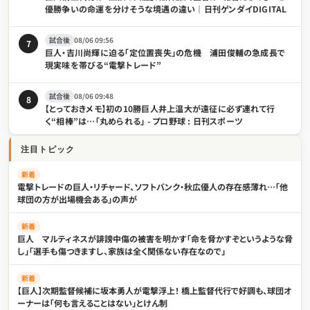
優勝争いの命運を分けそうな境遇の違い｜日刊ゲンダイDIGITAL
試合後
08/06 09:56
7
巨人・吉川尚輝に迫る「定位置喪失」の危機 浦田俊輔の急成長で
現実味を帯びる“電撃トレード”
試合後
08/06 09:48
8
【とっておきメモ】初の10勝巨人井上温大が遠征に必ず連れて行
く“相棒”は…「丸められる」 - プロ野球 : 日刊スポーツ
注目トピック
新着
電撃トレードの巨人・リチャード、ソフトバンク・秋広優人の存在感薄れ…「他
球団の方が出場機会ある」の声が
新着
巨人 マルティネスが誹謗中傷の被害を明かす「命を脅かすぞというような脅
し」「選手も傷つきますし、家族は全く関係ない存在なので」
新着
【巨人】次期監督候補に坂本勇人が電撃浮上！ 橋上監督代行で好調も、球団オ
ーナーは「何も言えることはない」とけん制