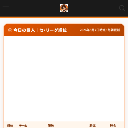
⚾ 今日の巨人｜セ・リーグ順位
2026年8月7日時点・毎朝更新
順位
チーム
勝敗
勝率
貯金