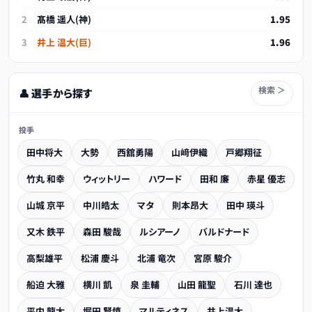
2
髙橋 遥人(神)
1.95
3
井上 温大(巨)
1.96
検索 ＞
👤 選手から探す
投手
田中将大
大勢
西舘勇陽
山﨑伊織
戸郷翔征
竹丸 和幸
ウィットリー
ハワード
田和 廉
赤星 優志
山城 京平
中川皓太
マタ
則本昂大
田中 瑛斗
又木 鉄平
森田 駿哉
ルシアーノ
バルドナード
高梨雄平
松浦 慶斗
北浦 竜次
宮原 駿介
船迫 大雅
横川 凱
泉 圭輔
山田 龍聖
石川 達也
平内 龍太
堀田 賢慎
マルティネス
井上温大