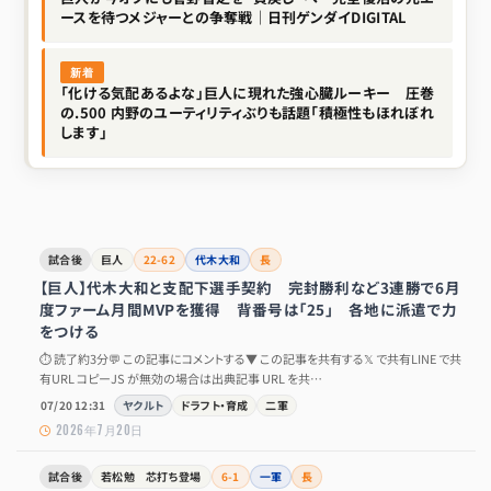
ースを待つメジャーとの争奪戦｜日刊ゲンダイDIGITAL
新着
「化ける気配あるよな」巨人に現れた強心臓ルーキー 圧巻
の.500 内野のユーティリティぶりも話題「積極性もほれぼれ
します」
試合後
巨人
22-62
代木大和
長
【巨人】代木大和と支配下選手契約 完封勝利など3連勝で6月
度ファーム月間MVPを獲得 背番号は「25」 各地に派遣で力
をつける
⏱ 読了約3分💬 この記事にコメントする▼ この記事を共有する𝕏 で共有LINE で共
有URL コピーJS が無効の場合は出典記事 URL を共…
07/20 12:31
ヤクルト
ドラフト・育成
二軍
2026年7月20日
試合後
若松勉 芯打ち登場
6-1
一軍
長