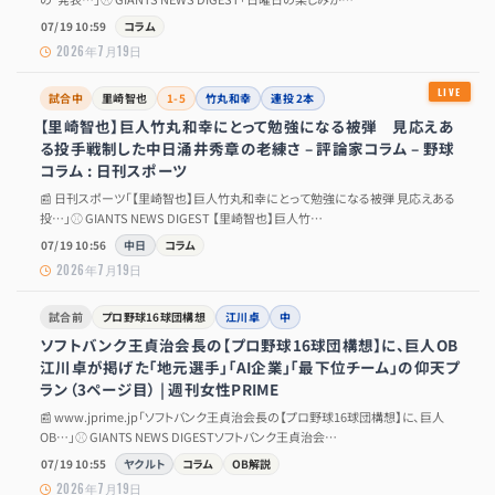
07/19 10:59
コラム
2026年7月19日
試合中
里崎智也
1-5
竹丸和幸
連投 2本
【里崎智也】巨人竹丸和幸にとって勉強になる被弾 見応えあ
る投手戦制した中日涌井秀章の老練さ – 評論家コラム – 野球
コラム : 日刊スポーツ
📰 日刊スポーツ「【里崎智也】巨人竹丸和幸にとって勉強になる被弾 見応えある
投…」⚾ GIANTS NEWS DIGEST 【里崎智也】巨人竹…
07/19 10:56
中日
コラム
2026年7月19日
試合前
プロ野球16球団構想
江川卓
中
ソフトバンク王貞治会長の【プロ野球16球団構想】に、巨人OB
江川卓が掲げた「地元選手」「AI企業」「最下位チーム」の仰天プ
ラン（3ページ目） | 週刊女性PRIME
📰 www.jprime.jp「ソフトバンク王貞治会長の【プロ野球16球団構想】に、巨人
OB…」⚾ GIANTS NEWS DIGESTソフトバンク王貞治会…
07/19 10:55
ヤクルト
コラム
OB解説
2026年7月19日