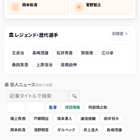
岡本和真
菅野智之
⚾
🎯
記録室 ＞
🏛 レジェンド・歴代選手
王貞治
長嶋茂雄
松井秀喜
原辰徳
江川卓
桑田真澄
上原浩治
高橋由伸
📰 巨人ニュース
最新の話題
🔍
HOME
全記事
監督
球団情報
阿部慎之助
橋上秀樹
戸郷翔征
坂本勇人
浦田俊輔
田中将大
岡本和真
浅野翔吾
ダルベック
井上温大
長嶋茂雄