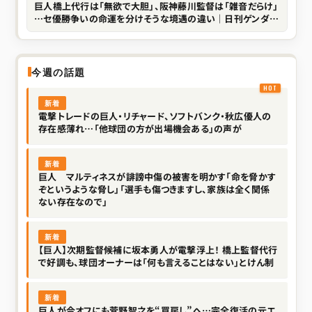
巨人橋上代行は「無欲で大胆」、阪神藤川監督は「雑音だらけ」
…セ優勝争いの命運を分けそうな境遇の違い｜日刊ゲンダイ
DIGITAL
今週の話題
新着
電撃トレードの巨人・リチャード、ソフトバンク・秋広優人の
存在感薄れ…「他球団の方が出場機会ある」の声が
新着
巨人 マルティネスが誹謗中傷の被害を明かす「命を脅かす
ぞというような脅し」「選手も傷つきますし、家族は全く関係
ない存在なので」
新着
【巨人】次期監督候補に坂本勇人が電撃浮上！ 橋上監督代行
で好調も、球団オーナーは「何も言えることはない」とけん制
新着
巨人が今オフにも菅野智之を“買戻し”へ…完全復活の元エ