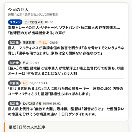
今日の巨人
速報 / 公示 / 話題を右カラムで圧縮表示
スタメン
とっておきメモ
09:06
電撃トレードの巨人・リチャード、ソフトバンク・秋広優人の存在感薄れ...
「他球団の方が出場機会ある」の声が
試合後
関連記事
７-１１
09:05
巨人 マルティネスが誹謗中傷の被害を明かす「命を脅かすぞというような
脅し」「選手も傷つきますし、家族は全く関係ない存在なので」
試合後
巨人
09:02
【巨人】次期監督候補に坂本勇人が電撃浮上！ 橋上監督代行で好調も、球団
オーナーは「何も言えることはない」とけん制
試合後
4-0
08/06 13:44
「化ける気配あるよな」巨人に現れた強心臓ルーキー 圧巻の.500 内野の
ユーティリティぶりも話題「積極性もほれぼれします」
試合後
とっておきメモ
08/06 10:02
巨人橋上代行は「無欲で大胆」、阪神藤川監督は「雑音だらけ」…セ優勝争い
の命運を分けそうな境遇の違い｜日刊ゲンダイDIGITAL
最近3日間の人気記事