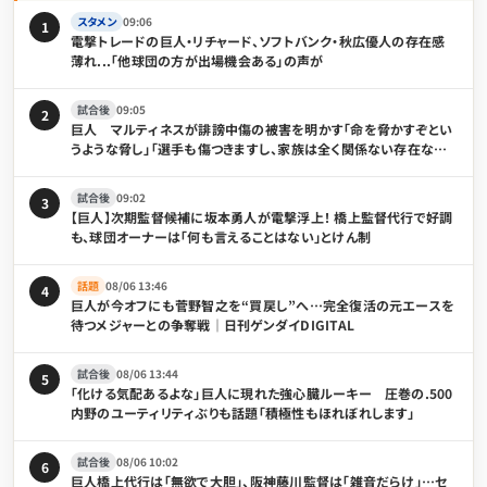
スタメン
09:06
1
電撃トレードの巨人・リチャード、ソフトバンク・秋広優人の存在感
薄れ...「他球団の方が出場機会ある」の声が
試合後
09:05
2
巨人 マルティネスが誹謗中傷の被害を明かす「命を脅かすぞとい
うような脅し」「選手も傷つきますし、家族は全く関係ない存在なの
で」
試合後
09:02
3
【巨人】次期監督候補に坂本勇人が電撃浮上！ 橋上監督代行で好調
も、球団オーナーは「何も言えることはない」とけん制
話題
08/06 13:46
4
巨人が今オフにも菅野智之を“買戻し”へ…完全復活の元エースを
待つメジャーとの争奪戦｜日刊ゲンダイDIGITAL
試合後
08/06 13:44
5
「化ける気配あるよな」巨人に現れた強心臓ルーキー 圧巻の.500
内野のユーティリティぶりも話題「積極性もほれぼれします」
試合後
08/06 10:02
6
巨人橋上代行は「無欲で大胆」、阪神藤川監督は「雑音だらけ」…セ