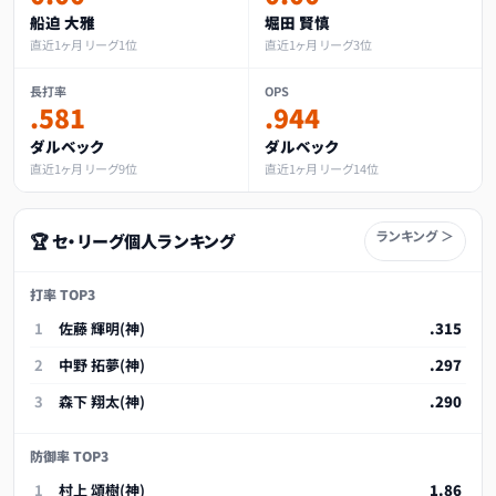
船迫 大雅
堀田 賢慎
直近1ヶ月 リーグ1位
直近1ヶ月 リーグ3位
長打率
OPS
.581
.944
ダルベック
ダルベック
直近1ヶ月 リーグ9位
直近1ヶ月 リーグ14位
ランキング ＞
🏆 セ・リーグ個人ランキング
打率 TOP3
1
佐藤 輝明(神)
.315
2
中野 拓夢(神)
.297
3
森下 翔太(神)
.290
防御率 TOP3
1
村上 頌樹(神)
1.86