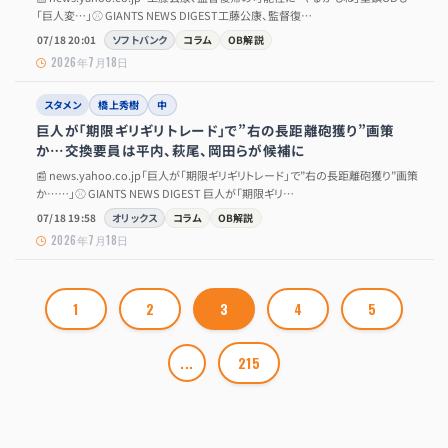
「巨人変…」⚾ GIANTS NEWS DIGEST工藤公康、監督復…
07/18 20:01
ソフトバンク
コラム
OB解説
2026年7月18日
スタメン
橋上秀樹
中
巨人が「期限ギリギリトレード」で”右の長距離砲獲り”画策
か…交換要員は平内、萩尾、岡田らが候補に
📰 news.yahoo.co.jp「巨人が「期限ギリギリトレード」で”右の長距離砲獲り”画策
か……」⚾ GIANTS NEWS DIGEST 巨人が「期限ギリ…
07/18 19:58
オリックス
コラム
OB解説
2026年7月18日
1
2
3
4
5
...
215