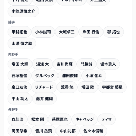
小笠原慎之介
捕手
甲斐拓也
小林誠司
大城卓三
岸田 行倫
郡 拓也
山瀬 慎之助
内野手
増田 大輝
湯浅 大
吉川尚輝
門脇誠
坂本勇人
石塚裕惺
ダルベック
浦田俊輔
小濱 佑斗
泉口友汰
リチャード
荒巻 悠
増田 陸
宇都宮 葵星
平山 功太
藤井 健翔
外野手
丸佳浩
松本 剛
萩尾匡也
キャベッジ
ティマ
岡田悠希
皆川 岳飛
中山礼都
佐々木俊輔