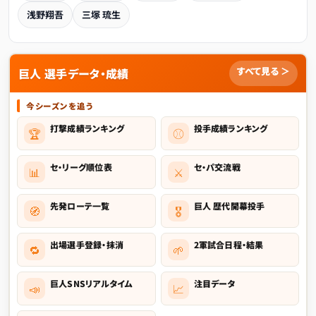
浅野翔吾
三塚 琉生
すべて見る ＞
巨人 選手データ・成績
今シーズンを追う
打撃成績ランキング
投手成績ランキング
🏆
⚾
セ・リーグ順位表
セ・パ交流戦
📊
⚔️
先発ローテ一覧
巨人 歴代開幕投手
🧭
🎖️
出場選手登録・抹消
2軍試合日程・結果
🔁
🌱
巨人SNSリアルタイム
注目データ
📣
📈