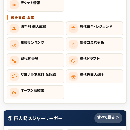
チケット情報
🎟️
選手名鑑・歴史
選手別 個人成績
歴代選手・レジェンド
👤
🏛
年俸ランキング
年俸コスパ分析
💰
⚖️
歴代背番号
歴代ドラフト
🔢
📋
サヨナラ本塁打 全記録
歴代外国人選手
💥
🌍
オープン戦結果
🌸
すべて見る ＞
🌎 巨人発メジャーリーガー