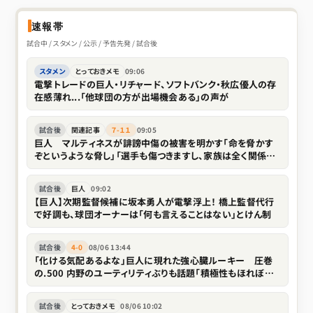
速報帯
試合中 / スタメン / 公示 / 予告先発 / 試合後
スタメン
とっておきメモ
09:06
電撃トレードの巨人・リチャード、ソフトバンク・秋広優人の存
在感薄れ...「他球団の方が出場機会ある」の声が
試合後
関連記事
７-１１
09:05
巨人 マルティネスが誹謗中傷の被害を明かす「命を脅かす
ぞというような脅し」「選手も傷つきますし、家族は全く関係な
い存在なので」
試合後
巨人
09:02
【巨人】次期監督候補に坂本勇人が電撃浮上！ 橋上監督代行
で好調も、球団オーナーは「何も言えることはない」とけん制
試合後
4-0
08/06 13:44
「化ける気配あるよな」巨人に現れた強心臓ルーキー 圧巻
の.500 内野のユーティリティぶりも話題「積極性もほれぼれ
します」
試合後
とっておきメモ
08/06 10:02