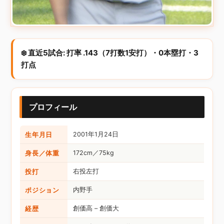
❄️ 直近5試合: 打率 .143（7打数1安打）・0本塁打・3
打点
プロフィール
生年月日
2001年1月24日
身長／体重
172cm／75kg
投打
右投左打
ポジション
内野手
経歴
創価高 – 創価大