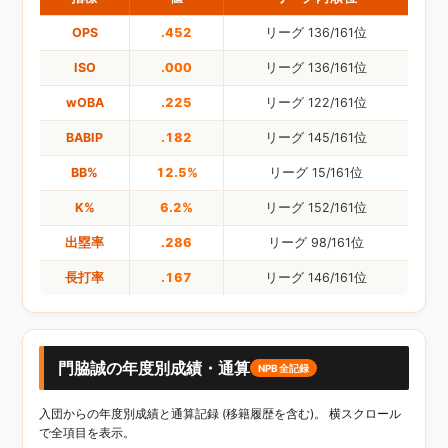
OPS
.452
リーグ 136/161位
ISO
.000
リーグ 136/161位
wOBA
.225
リーグ 122/161位
BABIP
.182
リーグ 145/161位
BB%
12.5%
リーグ 15/161位
K%
6.2%
リーグ 152/161位
出塁率
.286
リーグ 98/161位
長打率
.167
リーグ 146/161位
門脇誠の年度別成績・通算
NPB全記録
入団からの年度別成績と通算記録 (移籍履歴を含む)。 横スクロール
で全項目を表示。