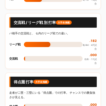
合
交流戦 / リーグ戦 別 打率
大手未掲載
パ相手の交流戦と、 セ内のリーグ戦での違い。
.182
リーグ戦
8/44・47試
合
.000
交流戦
0/6・11試
合
得点圏 打率
大手未掲載
走者が二塁・三塁にいる「得点圏」での打率。 チャンスでの勝負強
さが見える。
.000