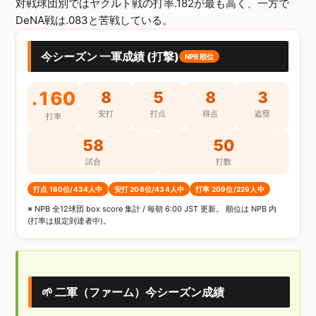
対戦球団別ではヤクルト戦の打率.182が最も高く、一方で
DeNA戦は.083と苦戦している。
今シーズン 一軍成績 (打撃)
NPB順位
.160
8
5
8
3
安打
打点
得点
盗塁
打率
58
50
試合
打数
打点 180位/434人中
安打 208位/434人中
打率 209位/229人中
※ NPB 全12球団 box score 集計 / 毎朝 6:00 JST 更新。 順位は NPB 内
(打率は規定到達者中)。
🌱 二軍（ファーム）今シーズン成績