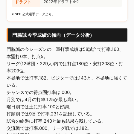
ドラフト
2022年ドラフト4位
※ NPB 公式選手データより。
門脇誠 今季成績の傾向（データ分析）
門脇誠の今シーズンの一軍打撃成績は58試合で打率.160、
本塁打0本、打点5。
リーグ(12球団・229人)内では打点180位・安打208位・打
率209位。
本拠地では打率.182、ビジターでは.143と、本拠地に強くて
いる。
チャンスでの得点圏打率は.000。
月別では4月の打率.125が最も高い。
曜日別では土に打率.100と好調。
打順別では9番で打率.231を記録している。
試合の終盤に打率.240と最も結果を残している。
交流戦では打率.000、リーグ戦では.182。