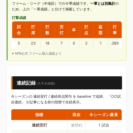
ファーム・リーグ（中地区）での今季成績です。
一軍とは別集計
の
ため、上の「一軍成績」と分けて掲載しています。
打撃成績
試
打
打
安
打
盗
打
本
合
席
数
打
点
塁
率
5
23
18
7
0
2
1
.389
※ NPB公式 ファーム個人成績より
連続記録
(大手未掲載)
今シーズンの 連続安打 / 連続得点関与 を baseline で追跡。 「○○試
合連続」 が記事になる前の段階で永続表示。
指標
現在
今シーズン最長
連続安打
途切れ
1 試合