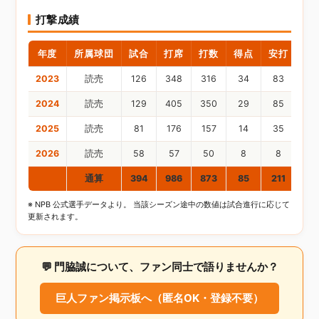
打撃成績
年度
所属球団
試合
打席
打数
得点
安打
二
2023
読売
126
348
316
34
83
1
2024
読売
129
405
350
29
85
2025
読売
81
176
157
14
35
2026
読売
58
57
50
8
8
通算
394
986
873
85
211
2
※ NPB 公式選手データより。 当該シーズン途中の数値は試合進行に応じて
更新されます。
💬 門脇誠について、ファン同士で語りませんか？
巨人ファン掲示板へ（匿名OK・登録不要）