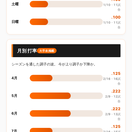
土曜
1/10・11試
合
.100
日曜
1/10・11試
合
月別 打率
大手未掲載
シーズンを通した調子の波。 今が上り調子か下降か。
.125
4月
2/16・16試
合
.222
5月
2/9・12試
合
.222
6月
2/9・13試
合
.125
7月
2/16・15試