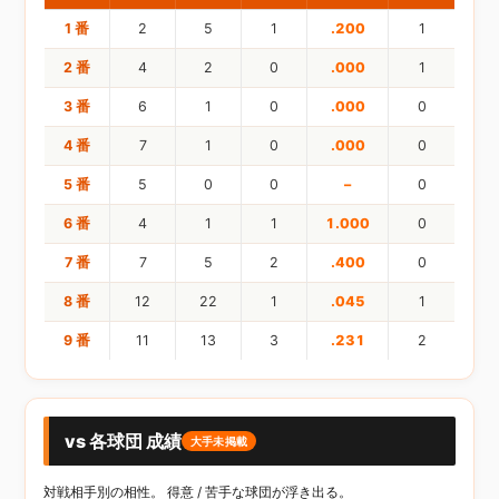
1 番
2
5
1
.200
1
2 番
4
2
0
.000
1
3 番
6
1
0
.000
0
4 番
7
1
0
.000
0
5 番
5
0
0
–
0
6 番
4
1
1
1.000
0
7 番
7
5
2
.400
0
8 番
12
22
1
.045
1
9 番
11
13
3
.231
2
vs 各球団 成績
大手未掲載
対戦相手別の相性。 得意 / 苦手な球団が浮き出る。