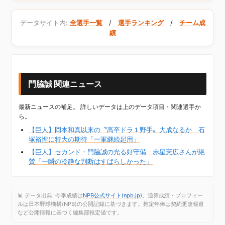
データサイト内:
全選手一覧
/
選手ランキング
/
チーム成
績
門脇誠 関連ニュース
最新ニュースの補足。 詳しいデータは上のデータ項目・関連選手か
ら。
【巨人】岡本和真以来の〝高卒ドラ１野手〟大成なるか 石
塚裕惺に特大の期待「一軍継続起用」
【巨人】セカンド・門脇誠の光る好守備 赤星憲広さんが絶
賛「一瞬の冷静な判断はすばらしかった」
📊 データ出典: 今季成績は
NPB公式サイト(npb.jp)
、通算成績・プロフィー
ルは日本野球機構(NPB)の公開記録に基づきます。推定年俸は契約更改報道
など公開情報に基づく編集部推定値です。