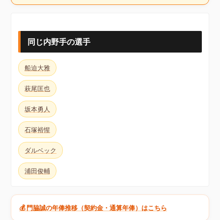
同じ内野手の選手
船迫大雅
萩尾匡也
坂本勇人
石塚裕惺
ダルベック
浦田俊輔
💰 門脇誠の年俸推移（契約金・通算年俸）はこちら