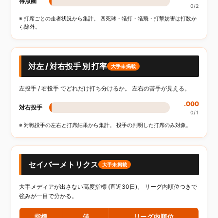
得点圏
0/2
※ 打席ごとの走者状況から集計。 四死球・犠打・犠飛・打撃妨害は打数か
ら除外。
対左 / 対右投手 別 打率
大手未掲載
左投手 / 右投手 でどれだけ打ち分けるか。 左右の苦手が見える。
.000
対右投手
0/1
※ 対戦投手の左右と打席結果から集計。 投手の判明した打席のみ対象。
セイバーメトリクス
大手未掲載
大手メディアが出さない高度指標 (直近30日)。 リーグ内順位つきで
強みが一目で分かる。
指標
値
リーグ内順位