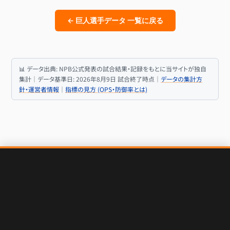
← 巨人選手データ 一覧に戻る
📊 データ出典: NPB公式発表の試合結果・記録をもとに当サイトが独自
集計｜データ基準日: 2026年8月9日 試合終了時点｜
データの集計方
針・運営者情報
｜
指標の見方 (OPS・防御率とは)