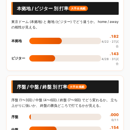
本拠地 / ビジター 別 打率
大手未掲載
東京ドーム (本拠地) と 敵地 (ビジター) でどう違うか。 home / away
の相性が見える。
.182
本拠地
4/22・27試
合
.143
ビジター
4/28・31試
合
序盤 / 中盤 / 終盤 別 打率
大手未掲載
序盤 (1〜3回) / 中盤 (4〜6回) / 終盤 (7〜9回) でどう変わるか。 立ち
上がりに強いか、 終盤の勝負どころで打てるかが見える。
.000
序盤
0/11
.154
中盤