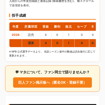
入団からの年度別成績と通算記録 (移籍履歴を含む)。 横スクロール
で全項目を表示。
投手成績
年度
所属球団
登板
勝利
敗北
セーブ
H
HP
2026
読売
4
0
1
0
0
0
通算
4
0
1
0
0
0
※ NPB 公式選手データより。 当該シーズン途中の数値は試合進行に応じて
更新されます。
💬 マタについて、ファン同士で語りませんか？
巨人ファン掲示板へ（匿名OK・登録不要）