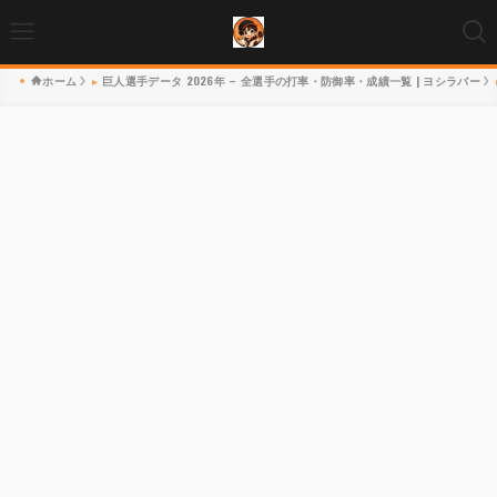
ホーム
巨人選手データ 2026年 – 全選手の打率・防御率・成績一覧 | ヨシラバー