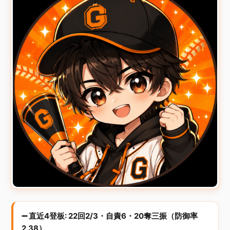
➖ 直近4登板: 22回2/3・自責6・20奪三振（防御率
2.38）