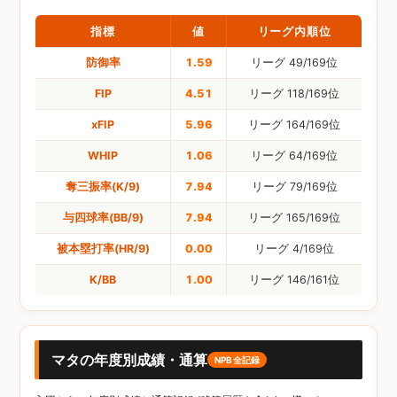
指標
値
リーグ内順位
防御率
1.59
リーグ 49/169位
FIP
4.51
リーグ 118/169位
xFIP
5.96
リーグ 164/169位
WHIP
1.06
リーグ 64/169位
奪三振率(K/9)
7.94
リーグ 79/169位
与四球率(BB/9)
7.94
リーグ 165/169位
被本塁打率(HR/9)
0.00
リーグ 4/169位
K/BB
1.00
リーグ 146/161位
マタの年度別成績・通算
NPB全記録