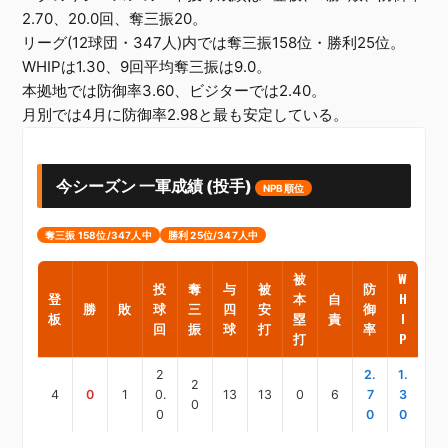
2.70、20.0回、奪三振20。
リーグ(12球団・347人)内では奪三振158位・勝利25位。
WHIPは1.30、9回平均奪三振は9.0。
本拠地では防御率3.60、ビジターでは2.40。
月別では4月に防御率2.98と最も安定している。
今シーズン 一軍成績 (投手)
NPB順位
奪三振 158位/347人中
勝利 25位/347人中
被
W
投
奪
与
被
防
登
本
自
H
勝
敗
球
三
四
安
御
板
塁
責
I
回
振
球
打
率
打
P
2
2.
1.
2
4
0
1
0.
13
13
0
6
7
3
0
0
0
0