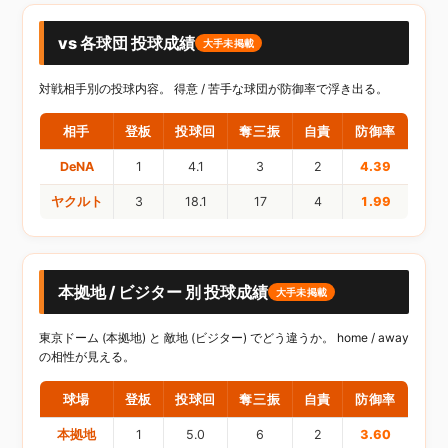
vs 各球団 投球成績
大手未掲載
対戦相手別の投球内容。 得意 / 苦手な球団が防御率で浮き出る。
相手
登板
投球回
奪三振
自責
防御率
DeNA
1
4.1
3
2
4.39
ヤクルト
3
18.1
17
4
1.99
本拠地 / ビジター 別 投球成績
大手未掲載
東京ドーム (本拠地) と 敵地 (ビジター) でどう違うか。 home / away
の相性が見える。
球場
登板
投球回
奪三振
自責
防御率
本拠地
1
5.0
6
2
3.60