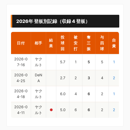
2026年 登板別記録（収録 4 登板）
投
被
奪
与
結
自
日付
相手
球
安
三
四
果
責
回
打
振
球
2026-0
ヤク
5.7
1
5
5
1
7-16
ルト
2026-0
DeN
2.7
2
3
4
2
4-25
A
2026-0
ヤク
6.0
4
6
2
1
4-18
ルト
2026-0
ヤク
●
5.0
6
6
2
2
4-11
ルト