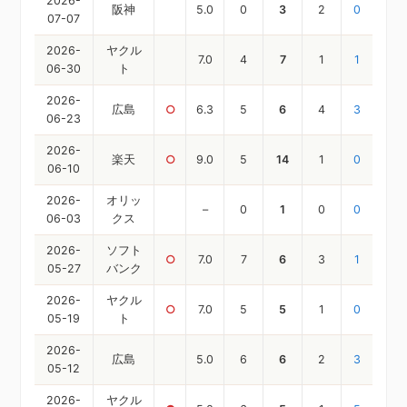
2026-
阪神
5.0
0
3
2
0
07-07
2026-
ヤクル
7.0
4
7
1
1
06-30
ト
2026-
広島
○
6.3
5
6
4
3
06-23
2026-
楽天
○
9.0
5
14
1
0
06-10
2026-
オリッ
–
0
1
0
0
06-03
クス
2026-
ソフト
○
7.0
7
6
3
1
05-27
バンク
2026-
ヤクル
○
7.0
5
5
1
0
05-19
ト
2026-
広島
5.0
6
6
2
3
05-12
2026-
ヤクル