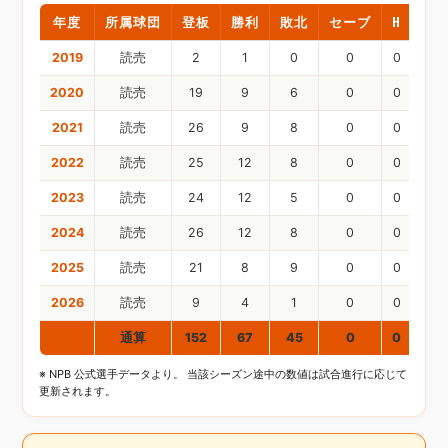
年度
所属球団
登板
勝利
敗北
セーブ
H
HP
2019
読売
2
1
0
0
0
1
2020
読売
19
9
6
0
0
1
2021
読売
26
9
8
0
0
0
2022
読売
25
12
8
0
0
0
2023
読売
24
12
5
0
0
0
2024
読売
26
12
8
0
0
0
2025
読売
21
8
9
0
0
1
2026
読売
9
4
1
0
0
0
通算
152
67
45
0
0
3
※ NPB 公式選手データより。 当該シーズン途中の数値は試合進行に応じて
更新されます。