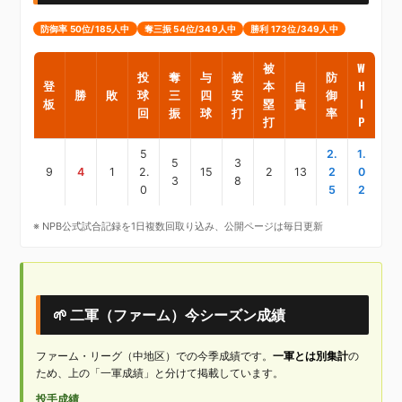
防御率 50位/185人中
奪三振 54位/349人中
勝利 173位/349人中
被
W
投
奪
与
被
防
登
本
自
H
勝
敗
球
三
四
安
御
板
塁
責
I
回
振
球
打
率
打
P
5
2.
1.
5
3
9
4
1
2.
15
2
13
2
0
3
8
0
5
2
※ NPB公式試合記録を1日複数回取り込み、公開ページは毎日更新
🌱 二軍（ファーム）今シーズン成績
ファーム・リーグ（中地区）での今季成績です。
一軍とは別集計
の
ため、上の「一軍成績」と分けて掲載しています。
投手成績