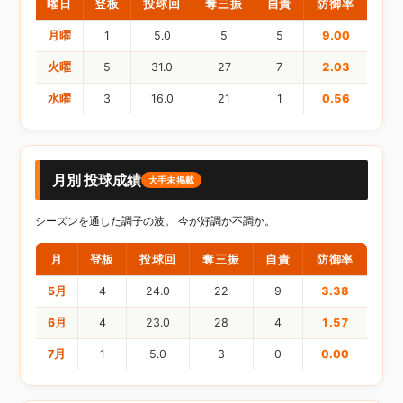
曜日
登板
投球回
奪三振
自責
防御率
月曜
1
5.0
5
5
9.00
火曜
5
31.0
27
7
2.03
水曜
3
16.0
21
1
0.56
月別 投球成績
大手未掲載
シーズンを通した調子の波。 今が好調か不調か。
月
登板
投球回
奪三振
自責
防御率
5月
4
24.0
22
9
3.38
6月
4
23.0
28
4
1.57
7月
1
5.0
3
0
0.00