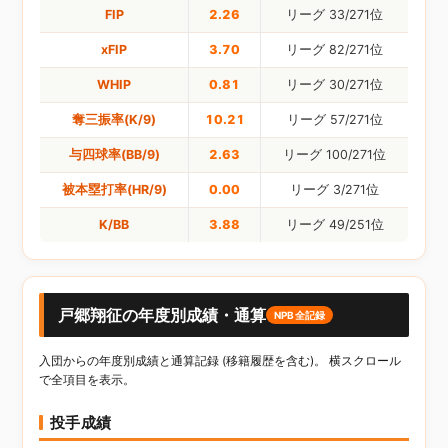
FIP
2.26
リーグ 33/271位
xFIP
3.70
リーグ 82/271位
WHIP
0.81
リーグ 30/271位
奪三振率(K/9)
10.21
リーグ 57/271位
与四球率(BB/9)
2.63
リーグ 100/271位
被本塁打率(HR/9)
0.00
リーグ 3/271位
K/BB
3.88
リーグ 49/251位
戸郷翔征の年度別成績・通算
NPB全記録
入団からの年度別成績と通算記録 (移籍履歴を含む)。 横スクロール
で全項目を表示。
投手成績