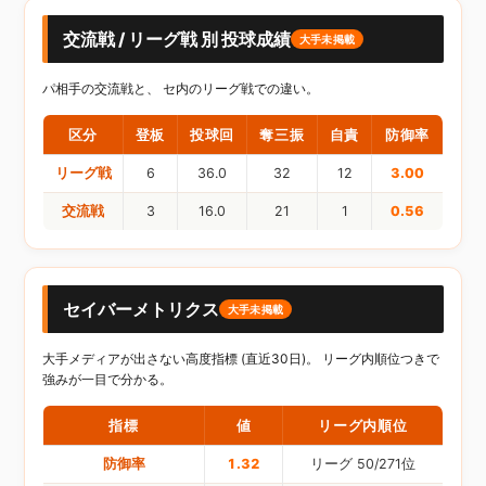
交流戦 / リーグ戦 別 投球成績
大手未掲載
パ相手の交流戦と、 セ内のリーグ戦での違い。
区分
登板
投球回
奪三振
自責
防御率
リーグ戦
6
36.0
32
12
3.00
交流戦
3
16.0
21
1
0.56
セイバーメトリクス
大手未掲載
大手メディアが出さない高度指標 (直近30日)。 リーグ内順位つきで
強みが一目で分かる。
指標
値
リーグ内順位
防御率
1.32
リーグ 50/271位