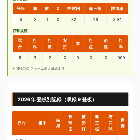
登板
勝
敗
S
投球回
奪三振
防御率
5
3
1
0
32
26
3.94
打撃成績
試
打
打
安
打
盗
打
本
合
席
数
打
点
塁
率
5
3
2
0
0
0
0
.000
※ NPB公式 ファーム個人成績より
2026年 登板別記録（収録 9 登板）
投
被
奪
与
結
自
日付
相手
球
安
三
四
果
責
回
打
振
球