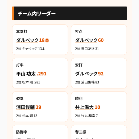
チーム内リーダー
本塁打
打点
ダルベック
18本
ダルベック
60
2位 キャベッジ 13本
2位 泉口友汰 31
打率
安打
平山 功太
.291
ダルベック
92
2位 松本 剛 .281
2位 浦田俊輔 83
盗塁
勝利
浦田俊輔
29
井上温大
10
2位 松本 剛 13
2位 竹丸 和幸 7
防御率
奪三振