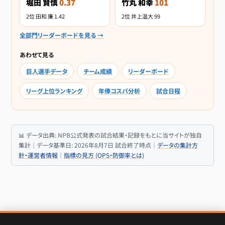
堀田 賢慎
0.37
竹丸 和幸
101
2位 田和 廉 1.42
2位 井上温大 99
全部門リーダーボードを見る →
あわせて見る
巨人選手データ
チーム成績
リーダーボード
リーグ上位ランキング
年俸コスパ分析
試合日程
📊 データ出典: NPB公式発表の試合結果・記録をもとに当サイトが独自
集計｜データ基準日: 2026年8月7日 試合終了時点｜
データの集計方
針・運営者情報
｜
指標の見方 (OPS・防御率とは)