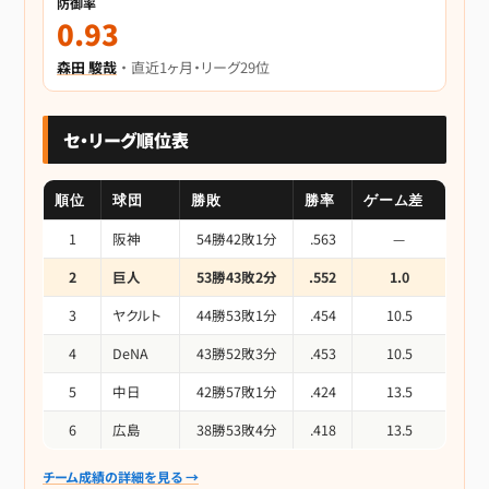
防御率
0.93
森田 駿哉
・ 直近1ヶ月・リーグ29位
セ・リーグ順位表
順位
球団
勝敗
勝率
ゲーム差
1
阪神
54勝42敗1分
.563
—
2
巨人
53勝43敗2分
.552
1.0
3
ヤクルト
44勝53敗1分
.454
10.5
4
DeNA
43勝52敗3分
.453
10.5
5
中日
42勝57敗1分
.424
13.5
6
広島
38勝53敗4分
.418
13.5
チーム成績の詳細を見る →