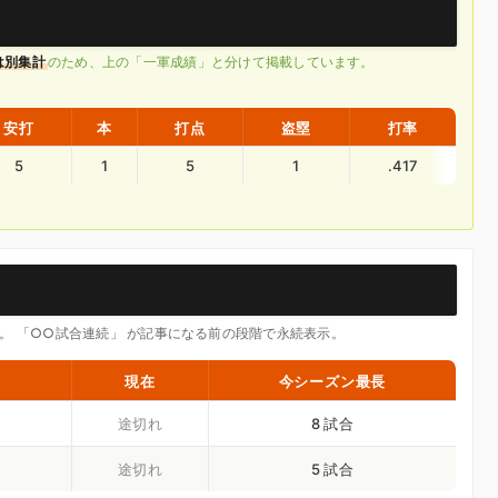
は別集計
のため、上の「一軍成績」と分けて掲載しています。
安打
本
打点
盗塁
打率
5
1
5
1
.417
 で追跡。 「○○試合連続」 が記事になる前の段階で永続表示。
現在
今シーズン最長
途切れ
8 試合
途切れ
5 試合