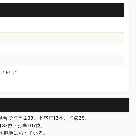
 アストロズ
）
合で打率.239、本塁打13本、打点29。
打37位・打率107位。
、本拠地に強くている。