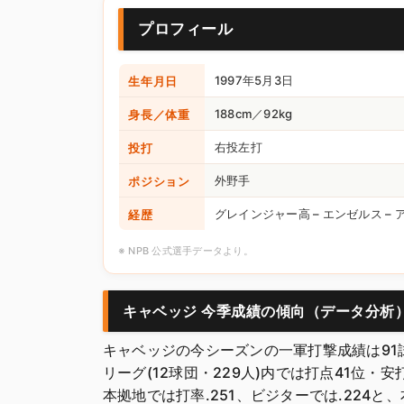
プロフィール
生年月日
1997年5月3日
身長／体重
188cm／92kg
投打
右投左打
ポジション
外野手
経歴
グレインジャー高 – エンゼルス –
※ NPB 公式選手データより。
キャベッジ 今季成績の傾向（データ分析
キャベッジの今シーズンの一軍打撃成績は91試
リーグ(12球団・229人)内では打点41位・安
本拠地では打率.251、ビジターでは.224と