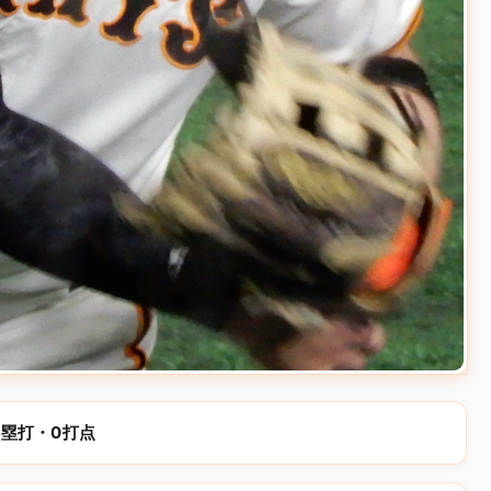
0本塁打・0打点