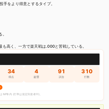
、右投手をより得意とするタイプ。
る。
最も高く、一方で楽天戦は.000と苦戦している。
34
4
91
310
得点
盗塁
試合
打数
中
。 順位は NPB 内 (打率は規定到達者中)。