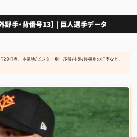
外野手・背番号13】 | 巨人選手データ
安打29打点。本拠地/ビジター別・序盤/中盤/終盤別の打率など、