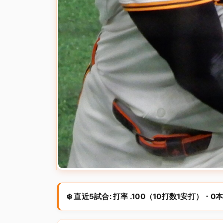
❄️ 直近5試合: 打率 .100（10打数1安打）・