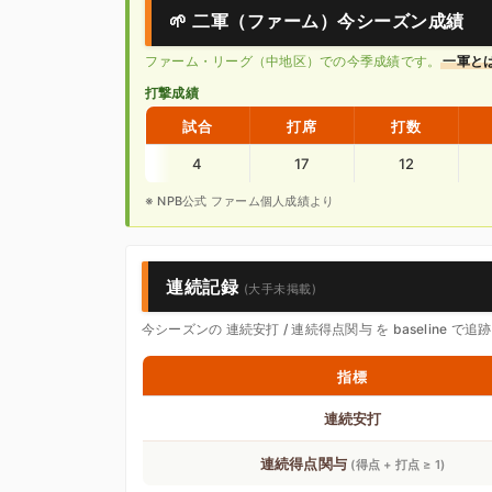
🌱 二軍（ファーム）今シーズン成績
ファーム・リーグ（中地区）での今季成績です。
一軍と
打撃成績
試合
打席
打数
4
17
12
※ NPB公式 ファーム個人成績より
連続記録
(大手未掲載)
今シーズンの 連続安打 / 連続得点関与 を baseline
指標
連続安打
連続得点関与
(得点 + 打点 ≥ 1)