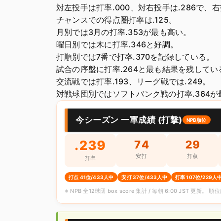
対左投手は打率.000、対右投手は.286で
チャンスでの得点圏打率は.125。
月別では3月の打率.353が最も高い。
曜日別では木に打率.346と好調。
打順別では7番で打率.370を記録している。
試合の序盤に打率.264と最も結果を残してい
交流戦では打率.193、リーグ戦では.249。
対戦球団別ではソフトバンク戦の打率.364が
今シーズン 一軍成績 (打撃)
NPB順位
.239
74
29
安打
打点
打率
打点 41位/433人中
安打 37位/433人中
打率 107位/229人
※ NPB 全12球団 box score 集計 / 毎朝 6:00 JST 更新