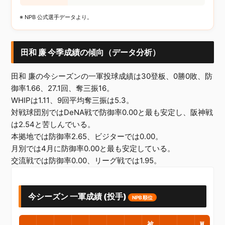
※ NPB 公式選手データより。
田和 廉 今季成績の傾向（データ分析）
田和 廉の今シーズンの一軍投球成績は30登板、0勝0敗、防
御率1.66、27.1回、奪三振16。
WHIPは1.11、9回平均奪三振は5.3。
対戦球団別ではDeNA戦で防御率0.00と最も安定し、阪神戦
は2.54と苦しんでいる。
本拠地では防御率2.65、ビジターでは0.00。
月別では4月に防御率0.00と最も安定している。
交流戦では防御率0.00、リーグ戦では1.95。
今シーズン 一軍成績 (投手)
NPB順位
被
W