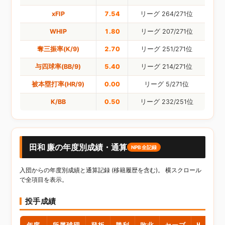
xFIP
7.54
リーグ 264/271位
WHIP
1.80
リーグ 207/271位
奪三振率(K/9)
2.70
リーグ 251/271位
与四球率(BB/9)
5.40
リーグ 214/271位
被本塁打率(HR/9)
0.00
リーグ 5/271位
K/BB
0.50
リーグ 232/251位
田和 廉の年度別成績・通算
NPB全記録
入団からの年度別成績と通算記録 (移籍履歴を含む)。 横スクロール
で全項目を表示。
投手成績
年度
所属球団
登板
勝利
敗北
セーブ
H
HP