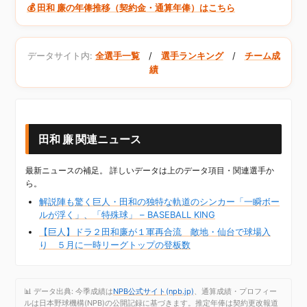
💰 田和 廉の年俸推移（契約金・通算年俸）はこちら
データサイト内:
全選手一覧
/
選手ランキング
/
チーム成
績
田和 廉 関連ニュース
最新ニュースの補足。 詳しいデータは上のデータ項目・関連選手か
ら。
解説陣も驚く巨人・田和の独特な軌道のシンカー「一瞬ボー
ルが浮く」、「特殊球」 – BASEBALL KING
【巨人】ドラ２田和廉が１軍再合流 敵地・仙台で球場入
り ５月に一時リーグトップの登板数
📊 データ出典: 今季成績は
NPB公式サイト(npb.jp)
、通算成績・プロフィー
ルは日本野球機構(NPB)の公開記録に基づきます。推定年俸は契約更改報道