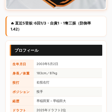
🔥 直近5登板: 6回1/3・自責1・1奪三振（防御率
1.42）
プロフィール
生年月日
2003年5月2日
身長／体重
183cm／87kg
投打
右投右打
ポジション
投手
経歴
早稲田実 – 早稲田大
ドラフト
2025年ドラフト2位