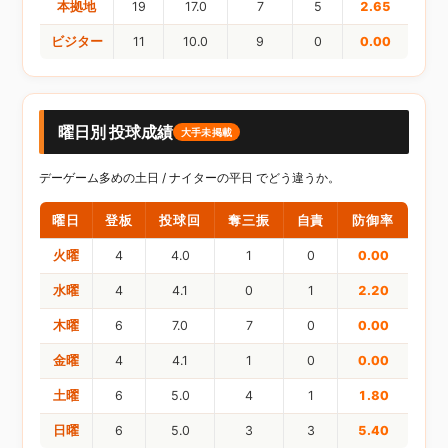
本拠地
19
17.0
7
5
2.65
ビジター
11
10.0
9
0
0.00
曜日別 投球成績
大手未掲載
デーゲーム多めの土日 / ナイターの平日 でどう違うか。
曜日
登板
投球回
奪三振
自責
防御率
火曜
4
4.0
1
0
0.00
水曜
4
4.1
0
1
2.20
木曜
6
7.0
7
0
0.00
金曜
4
4.1
1
0
0.00
土曜
6
5.0
4
1
1.80
日曜
6
5.0
3
3
5.40