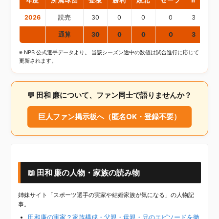
2026
読売
30
0
0
0
3
3
通算
30
0
0
0
3
3
※ NPB 公式選手データより。 当該シーズン途中の数値は試合進行に応じて
更新されます。
💬 田和 廉について、ファン同士で語りませんか？
巨人ファン掲示板へ（匿名OK・登録不要）
📖 田和 廉の人物・家族の読み物
姉妹サイト「スポーツ選手の実家や結婚家族が気になる」の人物記
事。
田和廉の実家？家族構成・父親・母親・兄のエピソードを徹