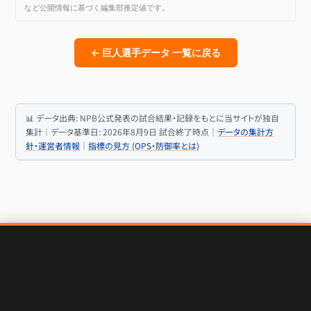
など公開情報に基づく編集部推定値です。
← 巨人選手データ 一覧に戻る
📊 データ出典: NPB公式発表の試合結果・記録をもとに当サイトが独自
集計｜データ基準日: 2026年8月9日 試合終了時点｜
データの集計方
針・運営者情報
｜
指標の見方 (OPS・防御率とは)