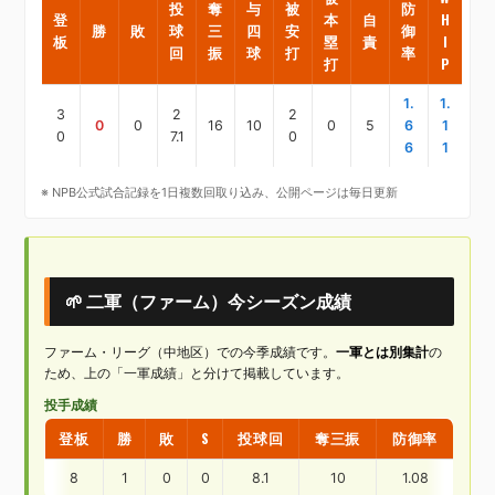
投
奪
与
被
防
登
本
自
H
勝
敗
球
三
四
安
御
板
塁
責
I
回
振
球
打
率
打
P
1.
1.
3
2
2
0
0
16
10
0
5
6
1
0
7.1
0
6
1
※ NPB公式試合記録を1日複数回取り込み、公開ページは毎日更新
🌱 二軍（ファーム）今シーズン成績
ファーム・リーグ（中地区）での今季成績です。
一軍とは別集計
の
ため、上の「一軍成績」と分けて掲載しています。
投手成績
登板
勝
敗
S
投球回
奪三振
防御率
8
1
0
0
8.1
10
1.08