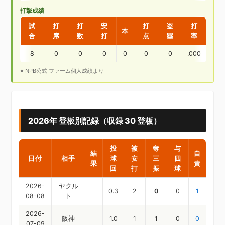
打撃成績
試
打
打
安
打
盗
打
本
合
席
数
打
点
塁
率
8
0
0
0
0
0
0
.000
※ NPB公式 ファーム個人成績より
2026年 登板別記録（収録 30 登板）
投
被
奪
与
結
自
日付
相手
球
安
三
四
果
責
回
打
振
球
2026-
ヤクル
0.3
2
0
0
1
08-08
ト
2026-
阪神
1.0
1
1
0
0
07-09