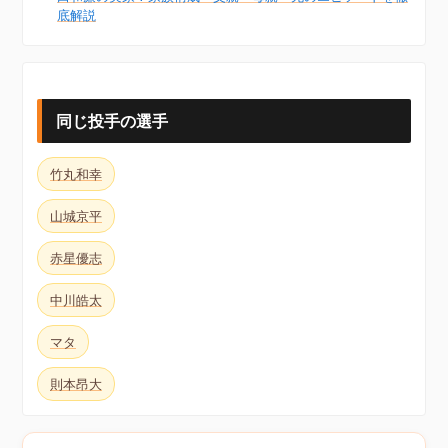
底解説
同じ投手の選手
竹丸和幸
山城京平
赤星優志
中川皓太
マタ
則本昂大