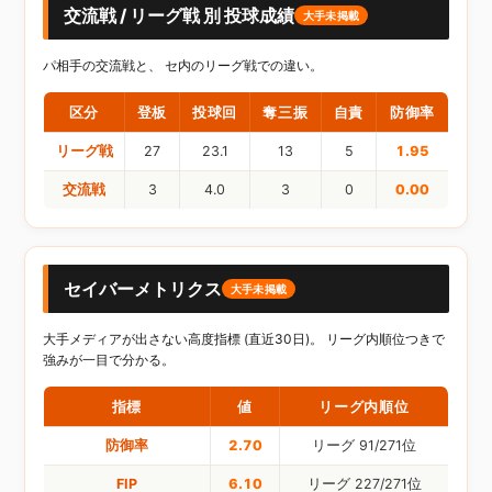
交流戦 / リーグ戦 別 投球成績
大手未掲載
パ相手の交流戦と、 セ内のリーグ戦での違い。
区分
登板
投球回
奪三振
自責
防御率
リーグ戦
27
23.1
13
5
1.95
交流戦
3
4.0
3
0
0.00
セイバーメトリクス
大手未掲載
大手メディアが出さない高度指標 (直近30日)。 リーグ内順位つきで
強みが一目で分かる。
指標
値
リーグ内順位
防御率
2.70
リーグ 91/271位
FIP
6.10
リーグ 227/271位