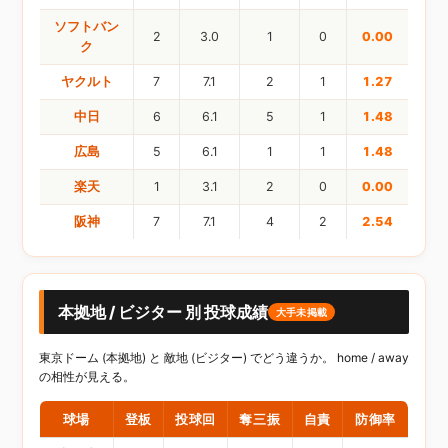
ソフトバン
2
3.0
1
0
0.00
ク
ヤクルト
7
7.1
2
1
1.27
中日
6
6.1
5
1
1.48
広島
5
6.1
1
1
1.48
楽天
1
3.1
2
0
0.00
阪神
7
7.1
4
2
2.54
本拠地 / ビジター 別 投球成績
大手未掲載
東京ドーム (本拠地) と 敵地 (ビジター) でどう違うか。 home / away
の相性が見える。
球場
登板
投球回
奪三振
自責
防御率