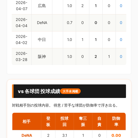
2026-
広島
1.0
2
1
0
0
04-07
2026-
DeNA
0.7
0
0
0
0
04-04
2026-
中日
1.0
1
1
0
0
04-02
2026-
阪神
1.0
0
2
1
0
03-28
vs 各球団 投球成績
大手未掲載
対戦相手別の投球内容。 得意 / 苦手な球団が防御率で浮き出る。
登
投球
奪三
自
防御
相手
板
回
振
責
率
DeNA
2
3.1
1
0
0.00