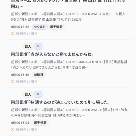
東京ドーム 巨人0-5ヤクルト 試合終了 勝 山野 敗 竹丸 竹丸 6
回2/…
📰 報知新聞 / スポーツ報知巨人班X⚾ GIANTS PLAYER WATCH東京ドーム 巨人
0-5ヤクルト 試合終了 勝 山野 敗 竹丸 竹丸 6回2/3 …
05/06 18:36
ヤクルト
選手情報
2026年5月6日
公示
巨人
中
阿部監督「点が入らないと勝てませんからね」
📰 報知新聞 / スポーツ報知巨人班X⚾ GIANTS MANAGER NOTE【巨人】阿部監督
「点が入らないと勝てませんからね」今季４度目の完…
05/06 17:10
首脳陣
2026年5月6日
公示
巨人
中
阿部監督「抹消するのが決まっていたので引っ張った」
📰 報知新聞 / スポーツ報知巨人班X⚾ GIANTS PLAYER WATCH【巨人】ドラ１竹丸
和幸を登録抹消へ 阿部監督「抹消するのが決まっ…
05/06 17:05
選手情報
2026年5月6日