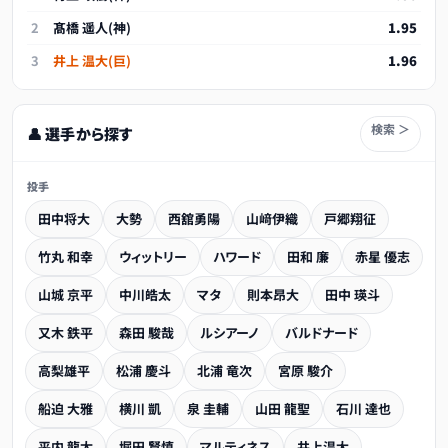
2
髙橋 遥人(神)
1.95
3
井上 温大(巨)
1.96
検索 ＞
👤 選手から探す
投手
田中将大
大勢
西舘勇陽
山﨑伊織
戸郷翔征
竹丸 和幸
ウィットリー
ハワード
田和 廉
赤星 優志
山城 京平
中川皓太
マタ
則本昂大
田中 瑛斗
又木 鉄平
森田 駿哉
ルシアーノ
バルドナード
高梨雄平
松浦 慶斗
北浦 竜次
宮原 駿介
船迫 大雅
横川 凱
泉 圭輔
山田 龍聖
石川 達也
平内 龍太
堀田 賢慎
マルティネス
井上温大