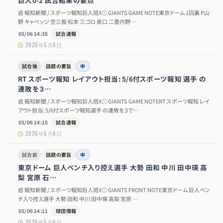
巨人0-2 試合結果の要点
📰 報知新聞 / スポーツ報知巨人班X⚾ GIANTS GAME NOTE東京ドーム 1回裏 P山
野 キャベッジ 空三振 松本 三ゴロ 泉口 二塁内野…
05/06 14:35
試合速報
2026年5月6日
試合後
話題の要旨
中
RT スポーツ報知 レイアウト担当: 5/6付スポーツ報知 選手 の
連敗を３…
📰 報知新聞 / スポーツ報知巨人班X⚾ GIANTS GAME NOTERT スポーツ報知 レイ
アウト担当: 5/6付スポーツ報知選手 の連敗を３で…
05/06 14:15
試合速報
2026年5月6日
試合前
話題の要旨
中
東京ドーム 巨人ベンチ入り控え選手 大勢 田和 中川 田中瑛 高
梨 宮原 石…
📰 報知新聞 / スポーツ報知巨人班X⚾ GIANTS FRONT NOTE東京ドーム 巨人ベン
チ入り控え選手 大勢 田和 中川 田中瑛 高梨 宮原 …
05/06 14:11
球団情報
2026年5月6日