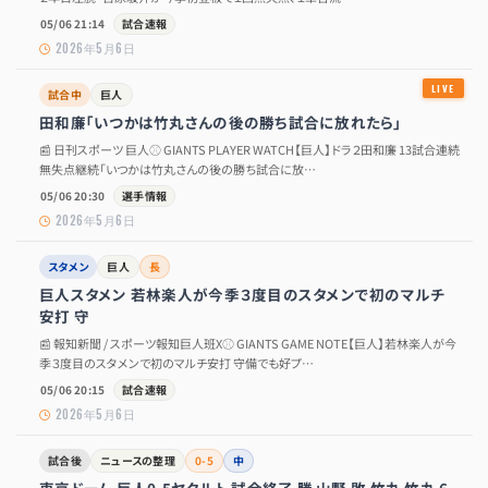
05/06 21:14
試合速報
2026年5月6日
試合中
巨人
田和廉「いつかは竹丸さんの後の勝ち試合に放れたら」
📰 日刊スポーツ 巨人⚾ GIANTS PLAYER WATCH【巨人】ドラ２田和廉 13試合連続
無失点継続「いつかは竹丸さんの後の勝ち試合に放…
05/06 20:30
選手情報
2026年5月6日
スタメン
巨人
長
巨人スタメン 若林楽人が今季３度目のスタメンで初のマルチ
安打 守
📰 報知新聞 / スポーツ報知巨人班X⚾ GIANTS GAME NOTE【巨人】若林楽人が今
季３度目のスタメンで初のマルチ安打 守備でも好プ…
05/06 20:15
試合速報
2026年5月6日
試合後
ニュースの整理
0-5
中