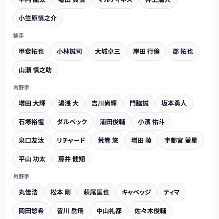
小笠原慎之介
捕手
甲斐拓也
小林誠司
大城卓三
岸田 行倫
郡 拓也
山瀬 慎之助
内野手
増田 大輝
湯浅 大
吉川尚輝
門脇誠
坂本勇人
石塚裕惺
ダルベック
浦田俊輔
小濱 佑斗
泉口友汰
リチャード
荒巻 悠
増田 陸
宇都宮 葵星
平山 功太
藤井 健翔
外野手
丸佳浩
松本 剛
萩尾匡也
キャベッジ
ティマ
岡田悠希
皆川 岳飛
中山礼都
佐々木俊輔