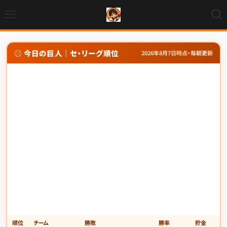
⚾ 今日の巨人｜セ・リーグ順位
2026年8月7日時点・毎朝更新
順位
チーム
勝敗
勝率
貯金