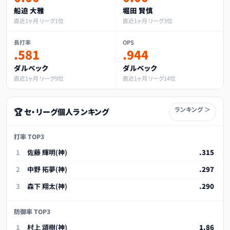
船迫 大雅
堀田 賢慎
直近1ヶ月 リーグ1位
直近1ヶ月 リーグ3位
長打率
OPS
.581
.944
ダルベック
ダルベック
直近1ヶ月 リーグ9位
直近1ヶ月 リーグ14位
ランキング ＞
🏆 セ・リーグ個人ランキング
打率 TOP3
1
佐藤 輝明(神)
.315
2
中野 拓夢(神)
.297
3
森下 翔太(神)
.290
防御率 TOP3
1
村上 頌樹(神)
1.86