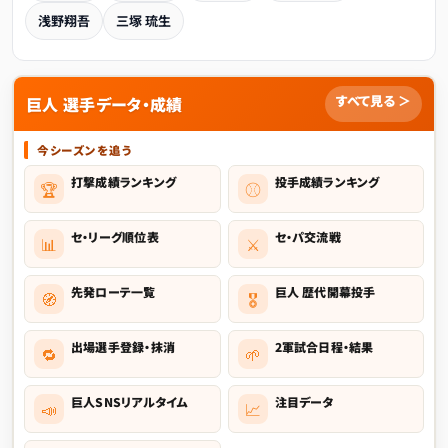
浅野翔吾
三塚 琉生
すべて見る ＞
巨人 選手データ・成績
今シーズンを追う
打撃成績ランキング
投手成績ランキング
🏆
⚾
セ・リーグ順位表
セ・パ交流戦
📊
⚔️
先発ローテ一覧
巨人 歴代開幕投手
🧭
🎖️
出場選手登録・抹消
2軍試合日程・結果
🔁
🌱
巨人SNSリアルタイム
注目データ
📣
📈