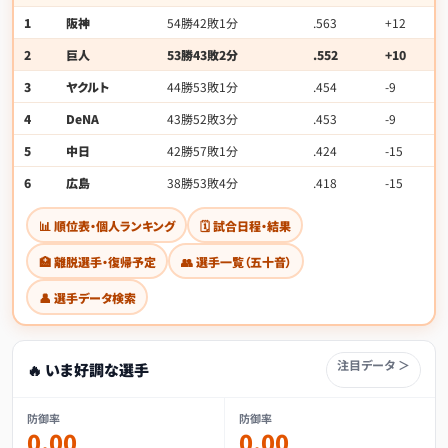
1
阪神
54勝42敗1分
.563
+12
2
巨人
53勝43敗2分
.552
+10
3
ヤクルト
44勝53敗1分
.454
-9
4
DeNA
43勝52敗3分
.453
-9
5
中日
42勝57敗1分
.424
-15
6
広島
38勝53敗4分
.418
-15
📊 順位表・個人ランキング
🗓 試合日程・結果
🏥 離脱選手・復帰予定
👥 選手一覧（五十音）
👤 選手データ検索
注目データ ＞
🔥 いま好調な選手
防御率
防御率
0.00
0.00