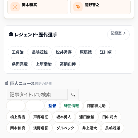
岡本和真
菅野智之
⚾
🎯
記録室 ＞
🏛 レジェンド・歴代選手
王貞治
長嶋茂雄
松井秀喜
原辰徳
江川卓
桑田真澄
上原浩治
高橋由伸
📰 巨人ニュース
最新の話題
🔍
HOME
全記事
監督
球団情報
阿部慎之助
橋上秀樹
戸郷翔征
坂本勇人
浦田俊輔
田中将大
岡本和真
浅野翔吾
ダルベック
井上温大
長嶋茂雄