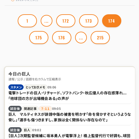
1
...
172
173
174
175
176
...
215
今日の巨人
速報 / 公示 / 話題を右カラムで圧縮表示
スタメン
とっておきメモ
09:06
電撃トレードの巨人・リチャード、ソフトバンク・秋広優人の存在感薄れ...
「他球団の方が出場機会ある」の声が
試合後
関連記事
７-１１
09:05
巨人 マルティネスが誹謗中傷の被害を明かす「命を脅かすぞというような
脅し」「選手も傷つきますし、家族は全く関係ない存在なので」
試合後
巨人
09:02
【巨人】次期監督候補に坂本勇人が電撃浮上！ 橋上監督代行で好調も、球団