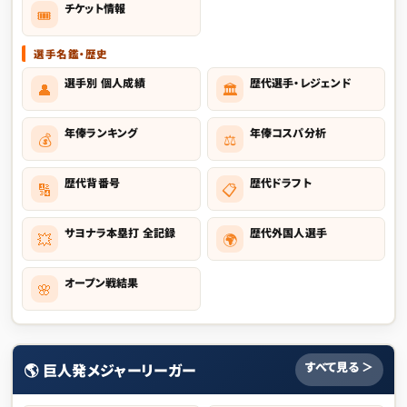
チケット情報
🎟️
選手名鑑・歴史
選手別 個人成績
歴代選手・レジェンド
👤
🏛
年俸ランキング
年俸コスパ分析
💰
⚖️
歴代背番号
歴代ドラフト
🔢
📋
サヨナラ本塁打 全記録
歴代外国人選手
💥
🌍
オープン戦結果
🌸
すべて見る ＞
🌎 巨人発メジャーリーガー