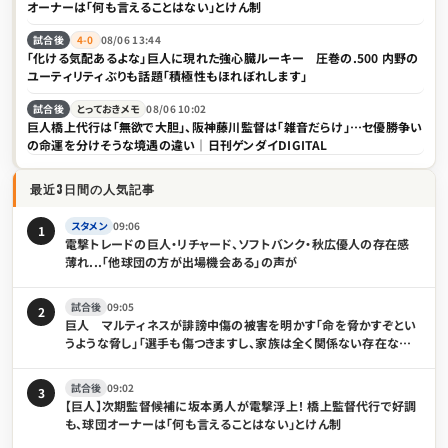
オーナーは「何も言えることはない」とけん制
試合後
4-0
08/06 13:44
「化ける気配あるよな」巨人に現れた強心臓ルーキー 圧巻の.500 内野の
ユーティリティぶりも話題「積極性もほれぼれします」
試合後
とっておきメモ
08/06 10:02
巨人橋上代行は「無欲で大胆」、阪神藤川監督は「雑音だらけ」…セ優勝争い
の命運を分けそうな境遇の違い｜日刊ゲンダイDIGITAL
最近3日間の人気記事
スタメン
09:06
1
電撃トレードの巨人・リチャード、ソフトバンク・秋広優人の存在感
薄れ...「他球団の方が出場機会ある」の声が
試合後
09:05
2
巨人 マルティネスが誹謗中傷の被害を明かす「命を脅かすぞとい
うような脅し」「選手も傷つきますし、家族は全く関係ない存在なの
で」
試合後
09:02
3
【巨人】次期監督候補に坂本勇人が電撃浮上！ 橋上監督代行で好調
も、球団オーナーは「何も言えることはない」とけん制