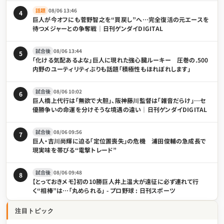
話題
08/06 13:46
4
巨人が今オフにも菅野智之を“買戻し”へ…完全復活の元エースを
待つメジャーとの争奪戦｜日刊ゲンダイDIGITAL
試合後
08/06 13:44
5
「化ける気配あるよな」巨人に現れた強心臓ルーキー 圧巻の.500
内野のユーティリティぶりも話題「積極性もほれぼれします」
試合後
08/06 10:02
6
巨人橋上代行は「無欲で大胆」、阪神藤川監督は「雑音だらけ」…セ
優勝争いの命運を分けそうな境遇の違い｜日刊ゲンダイDIGITAL
試合後
08/06 09:56
7
巨人・吉川尚輝に迫る「定位置喪失」の危機 浦田俊輔の急成長で
現実味を帯びる“電撃トレード”
試合後
08/06 09:48
8
【とっておきメモ】初の10勝巨人井上温大が遠征に必ず連れて行
く“相棒”は…「丸められる」 - プロ野球 : 日刊スポーツ
注目トピック