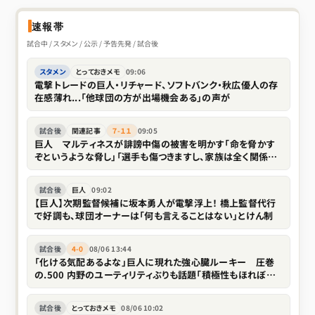
速報帯
試合中 / スタメン / 公示 / 予告先発 / 試合後
スタメン
とっておきメモ
09:06
電撃トレードの巨人・リチャード、ソフトバンク・秋広優人の存
在感薄れ...「他球団の方が出場機会ある」の声が
試合後
関連記事
７-１１
09:05
巨人 マルティネスが誹謗中傷の被害を明かす「命を脅かす
ぞというような脅し」「選手も傷つきますし、家族は全く関係な
い存在なので」
試合後
巨人
09:02
【巨人】次期監督候補に坂本勇人が電撃浮上！ 橋上監督代行
で好調も、球団オーナーは「何も言えることはない」とけん制
試合後
4-0
08/06 13:44
「化ける気配あるよな」巨人に現れた強心臓ルーキー 圧巻
の.500 内野のユーティリティぶりも話題「積極性もほれぼれ
します」
試合後
とっておきメモ
08/06 10:02