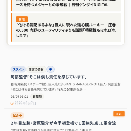
ースを待つメジャーとの争奪戦｜日刊ゲンダイDIGITAL
新着
「化ける気配あるよな」巨人に現れた強心臓ルーキー 圧巻
の.500 内野のユーティリティぶりも話題「積極性もほれぼれ
します」
スタメン
発言の要旨
中
阿部監督「そこは僕も責任を感じています」
📰 報知新聞 / スポーツ報知巨人班X⚾ GIANTS MANAGER NOTE巨人・阿部監督
「そこは僕も責任を感じています」 竹丸の起用巡る決…
05/07 06:01
首脳陣
2026年5月7日
試合中
２年目左腕・宮原駿介が今季初登板で１回無失点、１軍合流
２年目左腕・宮原駿介が今季初登板で１回無失点、１軍合流