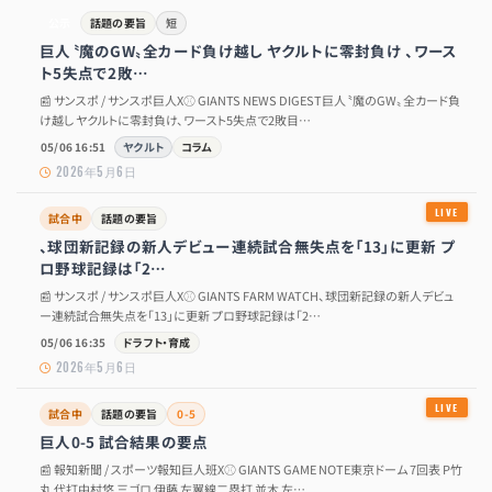
公示
話題の要旨
短
巨人〝魔のGW〟全カード負け越し ヤクルトに零封負け 、ワース
ト5失点で2敗…
📰 サンスポ / サンスポ巨人X⚾ GIANTS NEWS DIGEST巨人〝魔のGW〟全カード負
け越し ヤクルトに零封負け、ワースト5失点で2敗目…
05/06 16:51
ヤクルト
コラム
2026年5月6日
試合中
話題の要旨
、球団新記録の新人デビュー連続試合無失点を「13」に更新 プ
ロ野球記録は「2…
📰 サンスポ / サンスポ巨人X⚾ GIANTS FARM WATCH、球団新記録の新人デビュ
ー連続試合無失点を「13」に更新 プロ野球記録は「2…
05/06 16:35
ドラフト・育成
2026年5月6日
試合中
話題の要旨
0-5
巨人0-5 試合結果の要点
📰 報知新聞 / スポーツ報知巨人班X⚾ GIANTS GAME NOTE東京ドーム 7回表 P竹
丸 代打中村悠 三ゴロ 伊藤 左翼線二塁打 並木 左…