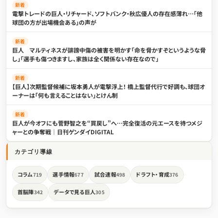
新着
電撃トレードの巨人・リチャード、ソフトバンク・秋広優人の存在感薄れ…「他
球団の方が出場機会ある」の声が
新着
巨人 マルティネスが誹謗中傷の被害を明かす「命を脅かすぞというような脅
し」「選手も傷つきますし、家族は全く関係ない存在なので」
新着
【巨人】次期監督候補に坂本勇人が電撃浮上！ 橋上監督代行で好調も、球団オ
ーナーは「何も言えることはない」とけん制
新着
巨人が今オフにも菅野智之を“買戻し”へ…完全復活の元エースを待つメジ
ャーとの争奪戦｜日刊ゲンダイDIGITAL
カテゴリ導線
コラム
選手情報
試合速報
ドラフト・育成
719
677
498
376
首脳陣
データで見る巨人
342
305