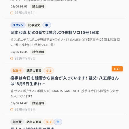
05/06 16:03
試合速報
2026年5月6日
スタメン
記事全文
中
岡本和真 初の3番で2試合ぶり先制ソロ10号！日本
📰 スポニチ / スポニチ野球記者X⚾ GIANTS GAME NOTE【記事全文】岡本和真 初
の3番で2試合ぶり先制ソロ10号！
05/06 15:34
試合速報
2026年5月6日
試合中
話題の要旨
0-2
投手は今日も練習から気合が入っています！ 祖父・八五郎さん
は「8月5日生まれ…
📰 サンスポ / サンスポ巨人X⚾ GIANTS GAME NOTE投手は今日も練習から気合
が入っています！
05/06 14:47
試合速報
2026年5月6日
試合後
話題の要旨
0-2
中