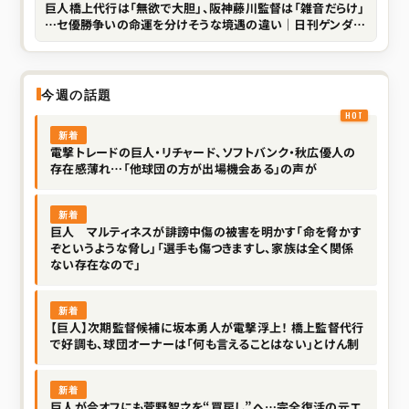
巨人橋上代行は「無欲で大胆」、阪神藤川監督は「雑音だらけ」
…セ優勝争いの命運を分けそうな境遇の違い｜日刊ゲンダイ
DIGITAL
今週の話題
新着
電撃トレードの巨人・リチャード、ソフトバンク・秋広優人の
存在感薄れ…「他球団の方が出場機会ある」の声が
新着
巨人 マルティネスが誹謗中傷の被害を明かす「命を脅かす
ぞというような脅し」「選手も傷つきますし、家族は全く関係
ない存在なので」
新着
【巨人】次期監督候補に坂本勇人が電撃浮上！ 橋上監督代行
で好調も、球団オーナーは「何も言えることはない」とけん制
新着
巨人が今オフにも菅野智之を“買戻し”へ…完全復活の元エ