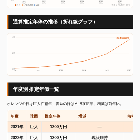
2021
2022
2023
2024
2025
2026
巨人
巨人
巨人
巨人
巨人
巨人
巨人
NPB他球団
MLB
数値ラベル単位: 億円
通算推定年俸の推移（折れ線グラフ）
4億
約3億7000万円
2億
0億
2021
2022
2023
2024
2025
2026
年度別 推定年俸一覧
オレンジの行は巨人在籍年、青系の行はMLB在籍年。増減は前年比。
年度
球団
推定年俸
増減
備考
2021年
巨人
1200万円
―
2022年
巨人
1200万円
現状維持