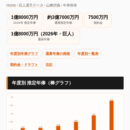
Home
›
巨人選手データ
›
山﨑伊織
›
年俸推移
1億8000万円
約3億7000万円
7500万円
2026年 推定年俸
通算推定年俸
契約金
1億8000万円（2026年・巨人）
最高年俸
年度別年俸グラフ
通算年俸の推移
年度別一覧表
契約金・ドラフト
注記
年度別 推定年俸（棒グラフ）
2億
1.8
1.5億
1億
0.9
0.51
0.5億
0.25
0.12
0.12
0億