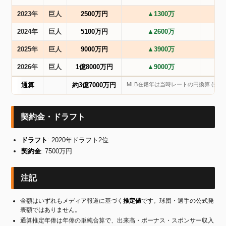
2023年
巨人
2500万円
▲1300万
2024年
巨人
5100万円
▲2600万
2025年
巨人
9000万円
▲3900万
2026年
巨人
1億8000万円
▲9000万
MLB在籍年は当時レートの円換算 (推定)
通算
約3億7000万円
契約金・ドラフト
ドラフト
: 2020年ドラフト2位
契約金
: 7500万円
注記
金額はいずれもメディア報道に基づく
推定値
です。球団・選手の公式発
表額ではありません。
通算推定年俸は年俸の単純合算で、出来高・ボーナス・スポンサー収入