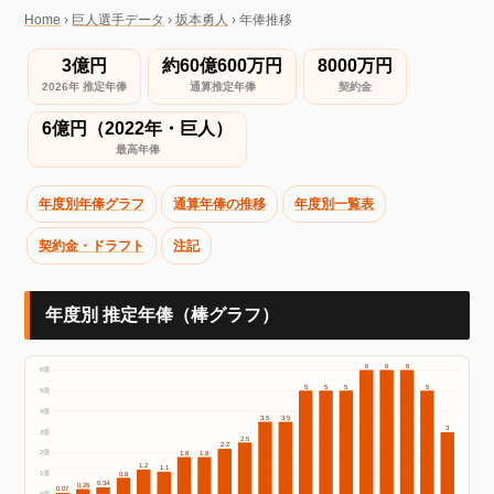
Home
›
巨人選手データ
›
坂本勇人
›
年俸推移
3億円
約60億600万円
8000万円
2026年 推定年俸
通算推定年俸
契約金
6億円（2022年・巨人）
最高年俸
年度別年俸グラフ
通算年俸の推移
年度別一覧表
契約金・ドラフト
注記
年度別 推定年俸（棒グラフ）
6
6
6
6億
5
5
5
5
5億
4億
3.5
3.5
3
3億
2.5
2.2
2億
1.8
1.8
1.2
1.1
1億
0.8
0.34
0.26
0.07
0億