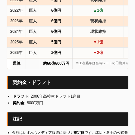
2021年
巨人
5億円
現状維持
2022年
巨人
6億円
▲1億
2023年
巨人
6億円
現状維持
2024年
巨人
6億円
現状維持
2025年
巨人
5億円
▼1億
2026年
巨人
3億円
▼2億
MLB在籍年は当時レートの円換算 (推定)
通算
約60億600万円
契約金・ドラフト
ドラフト
: 2006年高校生ドラフト1巡目
契約金
: 8000万円
注記
金額はいずれもメディア報道に基づく
推定値
です。球団・選手の公式発