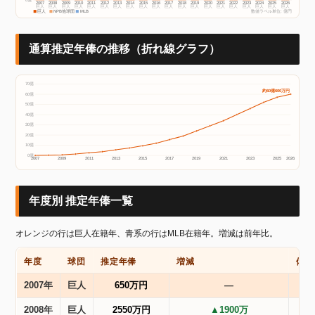
2007
2008
2009
2010
2011
2012
2013
2014
2015
2016
2017
2018
2019
2020
2021
2022
2023
2024
2025
2026
巨人
巨人
巨人
巨人
巨人
巨人
巨人
巨人
巨人
巨人
巨人
巨人
巨人
巨人
巨人
巨人
巨人
巨人
巨人
巨人
巨人
NPB他球団
MLB
数値ラベル単位: 億円
通算推定年俸の推移（折れ線グラフ）
70億
約60億600万円
60億
50億
40億
30億
20億
10億
0億
2007
2009
2011
2013
2015
2017
2019
2021
2023
2025
2026
年度別 推定年俸一覧
オレンジの行は巨人在籍年、青系の行はMLB在籍年。増減は前年比。
年度
球団
推定年俸
増減
備考
2007年
巨人
650万円
―
2008年
巨人
2550万円
▲1900万