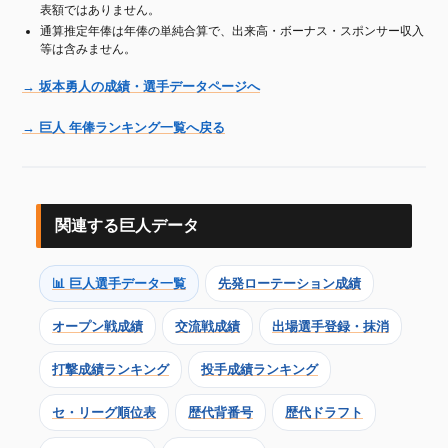
表額ではありません。
通算推定年俸は年俸の単純合算で、出来高・ボーナス・スポンサー収入
等は含みません。
→ 坂本勇人の成績・選手データページへ
→ 巨人 年俸ランキング一覧へ戻る
関連する巨人データ
📊 巨人選手データ一覧
先発ローテーション成績
オープン戦成績
交流戦成績
出場選手登録・抹消
打撃成績ランキング
投手成績ランキング
セ・リーグ順位表
歴代背番号
歴代ドラフト