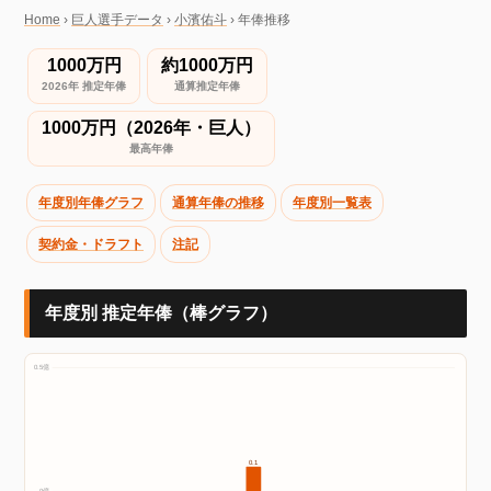
Home
›
巨人選手データ
›
小濱佑斗
›
年俸推移
1000万円
約1000万円
2026年 推定年俸
通算推定年俸
1000万円（2026年・巨人）
最高年俸
年度別年俸グラフ
通算年俸の推移
年度別一覧表
契約金・ドラフト
注記
年度別 推定年俸（棒グラフ）
0.5億
0.1
0億