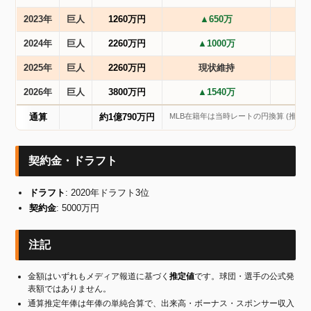
2023年
巨人
1260万円
▲650万
2024年
巨人
2260万円
▲1000万
2025年
巨人
2260万円
現状維持
2026年
巨人
3800万円
▲1540万
MLB在籍年は当時レートの円換算 (推定)
通算
約1億790万円
契約金・ドラフト
ドラフト
: 2020年ドラフト3位
契約金
: 5000万円
注記
金額はいずれもメディア報道に基づく
推定値
です。球団・選手の公式発
表額ではありません。
通算推定年俸は年俸の単純合算で、出来高・ボーナス・スポンサー収入