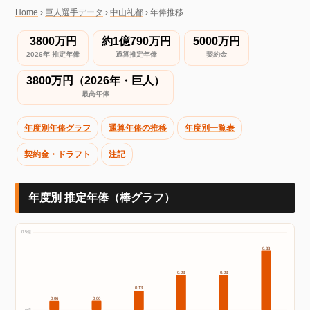
Home
›
巨人選手データ
›
中山礼都
›
年俸推移
3800万円
約1億790万円
5000万円
2026年 推定年俸
通算推定年俸
契約金
3800万円（2026年・巨人）
最高年俸
年度別年俸グラフ
通算年俸の推移
年度別一覧表
契約金・ドラフト
注記
年度別 推定年俸（棒グラフ）
0.5億
0.38
0.23
0.23
0.13
0.06
0.06
0億