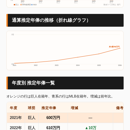
2021
2022
2023
2024
2025
2026
巨人
巨人
巨人
巨人
巨人
巨人
巨人
NPB他球団
MLB
数値ラベル単位: 億円
通算推定年俸の推移（折れ線グラフ）
2億
約1億790万円
0億
2021
2022
2023
2024
2025
2026
年度別 推定年俸一覧
オレンジの行は巨人在籍年、青系の行はMLB在籍年。増減は前年比。
年度
球団
推定年俸
増減
備考
2021年
巨人
600万円
―
2022年
巨人
610万円
▲10万