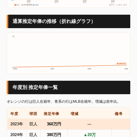
2023
2024
2025
2026
巨人
巨人
巨人
巨人
巨人
NPB他球団
MLB
数値ラベル単位: 億円
通算推定年俸の推移（折れ線グラフ）
2億
約1590万円
0億
2023
2024
2025
2026
年度別 推定年俸一覧
オレンジの行は巨人在籍年、青系の行はMLB在籍年。増減は前年比。
年度
球団
推定年俸
増減
備考
2023年
巨人
360万円
―
2024年
巨人
380万円
▲20万