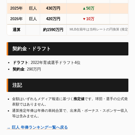
2025年
巨人
430万円
▲50万
2026年
巨人
420万円
▼10万
MLB在籍年は当時レートの円換算 (推定) を
通算
約1590万円
契約金・ドラフト
ドラフト
: 2022年育成選手ドラフト4位
契約金
: 290万円
注記
金額はいずれもメディア報道に基づく
推定値
です。球団・選手の公式発
表額ではありません。
通算推定年俸は年俸の単純合算で、出来高・ボーナス・スポンサー収入
等は含みません。
→ 巨人 年俸ランキング一覧へ戻る