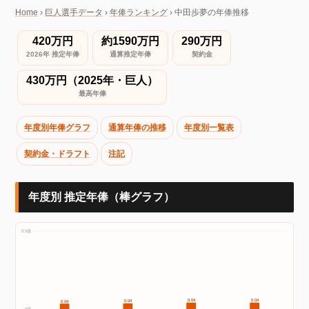
Home
›
巨人選手データ
›
年俸ランキング
›
中田歩夢の年俸推移
420万円
約1590万円
290万円
2026年 推定年俸
通算推定年俸
契約金
430万円（2025年・巨人）
最高年俸
年度別年俸グラフ
通算年俸の推移
年度別一覧表
契約金・ドラフト
注記
年度別 推定年俸（棒グラフ）
0.5億
0.04
0.04
0.04
0.04
0億