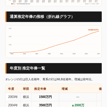
2003
2004
2005
2006
2007
2008
2009
2010
2011
2012
2013
2014
2015
2016
2017
横浜
横浜
横浜
横浜
横浜
横浜
横浜
横浜
横浜
巨人
巨人
巨人
巨人
巨人
巨人
巨人
NPB他球団
MLB
数値ラベル単位: 億円
通算推定年俸の推移（折れ線グラフ）
30億
約26億7300万円
20億
10億
0億
2003
2005
2007
2009
2011
2013
2015
2017
年度別 推定年俸一覧
オレンジの行は巨人在籍年、青系の行はMLB在籍年。増減は前年比。
年度
球団
推定年俸
増減
備考
2003年
横浜
1500万円
―
2004年
横浜
3500万円
▲2000万