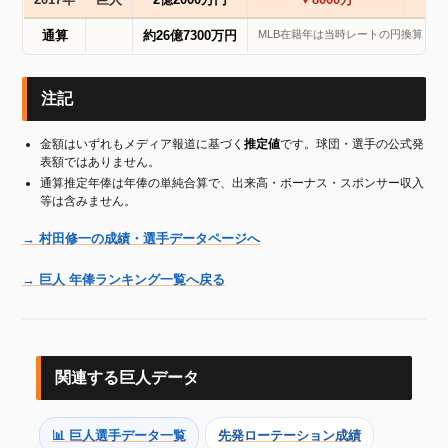
2017年
巨人
2億2000万円
▼8000万
MLB在籍年は当時レートの円換算 (推定
通算
約26億7300万円
注記
金額はいずれもメディア報道に基づく
推定値
です。球団・選手の公式発
表額ではありません。
通算推定年俸は年俸の単純合算で、出来高・ボーナス・スポンサー収入
等は含みません。
→ 村田修一の成績・選手データページへ
→ 巨人 年俸ランキング一覧へ戻る
関連する巨人データ
📊 巨人選手データ一覧
先発ローテーション成績