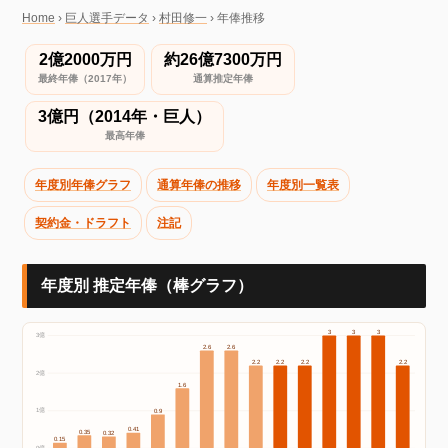
Home
›
巨人選手データ
›
村田修一
›
年俸推移
2億2000万円
約26億7300万円
最終年俸（2017年）
通算推定年俸
3億円（2014年・巨人）
最高年俸
年度別年俸グラフ
通算年俸の推移
年度別一覧表
契約金・ドラフト
注記
年度別 推定年俸（棒グラフ）
3
3
3
3億
2.6
2.6
2.2
2.2
2.2
2.2
2億
1.6
1億
0.9
0.41
0.35
0.32
0.15
0億