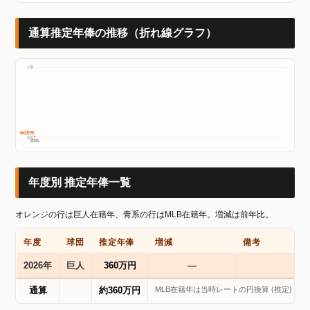
通算推定年俸の推移（折れ線グラフ）
2億
約360万円
0億
2026
年度別 推定年俸一覧
オレンジの行は巨人在籍年、青系の行はMLB在籍年。増減は前年比。
年度
球団
推定年俸
増減
備考
2026年
巨人
360万円
―
MLB在籍年は当時レートの円換算 (推定) を
通算
約360万円