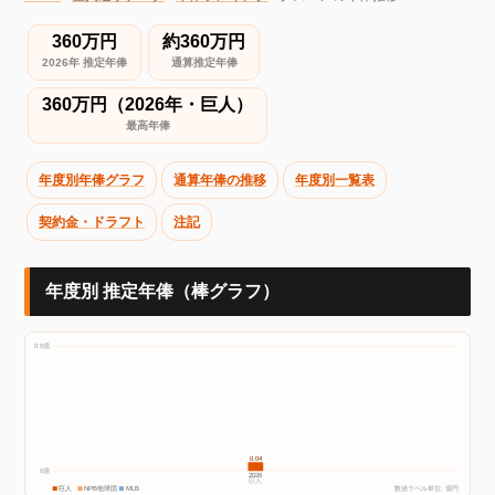
360万円
約360万円
2026年 推定年俸
通算推定年俸
360万円（2026年・巨人）
最高年俸
年度別年俸グラフ
通算年俸の推移
年度別一覧表
契約金・ドラフト
注記
年度別 推定年俸（棒グラフ）
0.5億
0.04
0億
2026
巨人
巨人
NPB他球団
MLB
数値ラベル単位: 億円