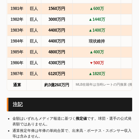
1981年
巨人
1560万円
▲600万
1982年
巨人
3000万円
▲1440万
1983年
巨人
4400万円
▲1400万
1984年
巨人
4400万円
現状維持
1985年
巨人
4800万円
▲400万
1986年
巨人
4300万円
▼500万
1987年
巨人
6120万円
▲1820万
MLB在籍年は当時レートの円換算 (推定)
通算
約3億260万円
注記
金額はいずれもメディア報道に基づく
推定値
です。球団・選手の公式発
表額ではありません。
通算推定年俸は年俸の単純合算で、出来高・ボーナス・スポンサー収入
等は含みません。