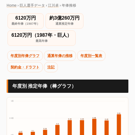
Home
›
巨人選手データ
›
江川卓
›
年俸推移
6120万円
約3億260万円
最終年俸（1987年）
通算推定年俸
6120万円（1987年・巨人）
最高年俸
年度別年俸グラフ
通算年俸の推移
年度別一覧表
契約金・ドラフト
注記
年度別 推定年俸（棒グラフ）
1億
0.61
0.48
0.5億
0.44
0.44
0.43
0.3
0.16
0.1
0.07
0億