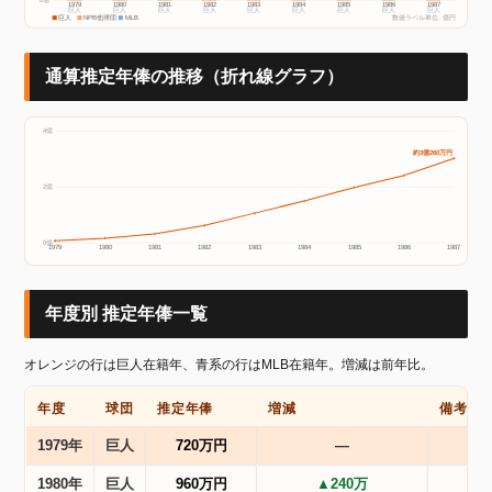
1979
1980
1981
1982
1983
1984
1985
1986
1987
巨人
巨人
巨人
巨人
巨人
巨人
巨人
巨人
巨人
巨人
NPB他球団
MLB
数値ラベル単位: 億円
通算推定年俸の推移（折れ線グラフ）
4億
約3億260万円
2億
0億
1979
1980
1981
1982
1983
1984
1985
1986
1987
年度別 推定年俸一覧
オレンジの行は巨人在籍年、青系の行はMLB在籍年。増減は前年比。
年度
球団
推定年俸
増減
備考
1979年
巨人
720万円
―
1980年
巨人
960万円
▲240万