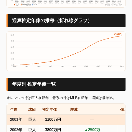
2001
2002
2003
2004
2005
2006
2007
2008
2009
2010
2011
2012
2013
2014
2015
2016
2017
2018
2019
巨人
巨人
巨人
巨人
巨人
巨人
巨人
巨人
巨人
巨人
巨人
巨人
巨人
巨人
巨人
巨人
巨人
巨人
巨人
巨人
NPB他球団
MLB
数値ラベル単位: 億円
通算推定年俸の推移（折れ線グラフ）
約49億円
50億
40億
30億
20億
10億
0億
2001
2003
2005
2007
2009
2011
2013
2015
2017
2019
年度別 推定年俸一覧
オレンジの行は巨人在籍年、青系の行はMLB在籍年。増減は前年比。
年度
球団
推定年俸
増減
備考
2001年
巨人
1300万円
―
2002年
巨人
3800万円
▲2500万