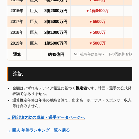
2015年
巨人
5億1000万円
▼9000万
2016年
巨人
3億2600万円
▼1億8400万
2017年
巨人
2億6000万円
▼6600万
2018年
巨人
2億1000万円
▼5000万
2019年
巨人
1億6000万円
▼5000万
MLB在籍年は当時レートの円換算 (推定) 
通算
約49億円
注記
金額はいずれもメディア報道に基づく
推定値
です。球団・選手の公式発
表額ではありません。
通算推定年俸は年俸の単純合算で、出来高・ボーナス・スポンサー収入
等は含みません。
→ 阿部慎之助の成績・選手データページへ
→ 巨人 年俸ランキング一覧へ戻る