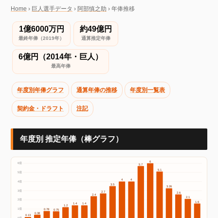
Home
›
巨人選手データ
›
阿部慎之助
›
年俸推移
1億6000万円
約49億円
最終年俸（2019年）
通算推定年俸
6億円（2014年・巨人）
最高年俸
年度別年俸グラフ
通算年俸の推移
年度別一覧表
契約金・ドラフト
注記
年度別 推定年俸（棒グラフ）
6
6億
5.7
5.1
5億
4
4
4億
3.5
3.26
3億
2.7
2.6
2.4
2.1
2億
1.6
1.4
1.4
1.2
1億
0.78
0.75
0.38
0.13
0億