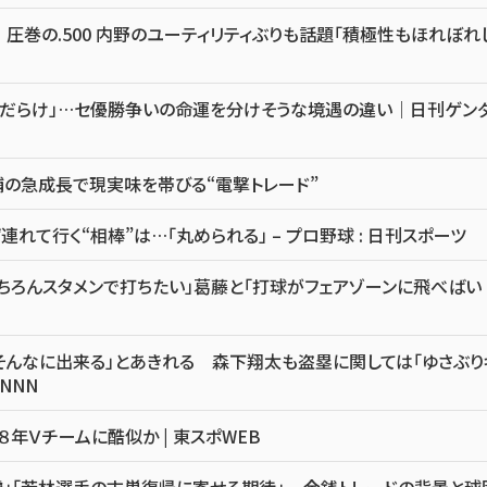
圧巻の.500 内野のユーティリティぶりも話題「積極性もほれぼれ
音だらけ」…セ優勝争いの命運を分けそうな境遇の違い｜日刊ゲン
の急成長で現実味を帯びる“電撃トレード”
れて行く“相棒”は…「丸められる」 – プロ野球 : 日刊スポーツ
ちろんスタメンで打ちたい」葛藤と「打球がフェアゾーンに飛べばい
そんなに出来る」とあきれる 森下翔太も盗塁に関しては「ゆさぶり
NNN
８年Ｖチームに酷似か | 東スポWEB