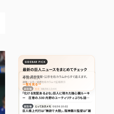
SIDEBAR PICK
最新の巨人ニュースをまとめてチェック
速報・選手情報・公示を右カラムからすぐ追えます。
今日の巨人
速報 / 公示 / 話題を右カラムで圧縮表示
一覧を見る
試合後
4-0
08/06 13:44
「化ける気配あるよな」巨人に現れた強心臓ルーキ
ー 圧巻の.500 内野のユーティリティぶりも話題
「積極性もほれぼれします」
試合後
とっておきメモ
08/06 10:02
巨人橋上代行は「無欲で大胆」、阪神藤川監督は「雑