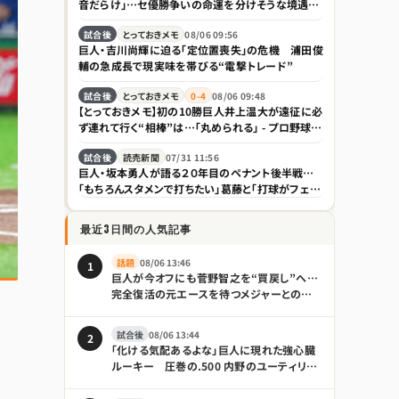
音だらけ」…セ優勝争いの命運を分けそうな境遇の
違い｜日刊ゲンダイDIGITAL
試合後
とっておきメモ
08/06 09:56
巨人・吉川尚輝に迫る「定位置喪失」の危機 浦田俊
輔の急成長で現実味を帯びる“電撃トレード”
試合後
とっておきメモ
0-4
08/06 09:48
【とっておきメモ】初の10勝巨人井上温大が遠征に必
ず連れて行く“相棒”は…「丸められる」 - プロ野球 :
日刊スポーツ
試合後
読売新聞
07/31 11:56
巨人・坂本勇人が語る２０年目のペナント後半戦…
「もちろんスタメンで打ちたい」葛藤と「打球がフェア
ゾーンに飛べばいい」で開く代打の新境地
最近3日間の人気記事
話題
08/06 13:46
1
巨人が今オフにも菅野智之を“買戻し”へ…
完全復活の元エースを待つメジャーとの争
奪戦｜日刊ゲンダイDIGITAL
試合後
08/06 13:44
2
「化ける気配あるよな」巨人に現れた強心臓
ルーキー 圧巻の.500 内野のユーティリテ
ィぶりも話題「積極性もほれぼれします」