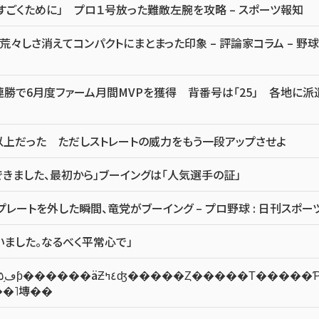
すごくために」 プロ１号放った難敵左腕を攻略 – スポーツ報知
しさ消えてコンパクトにまとまった印象 – 評論家コラム – 野球
勝で6月度ファーム月間MVPを獲得 背番号は「25」 各地に派
以上だった ただしストレートの威力をもう一段アップさせよ
きました、最初から」ブーイングは「人気選手の証」
ートを外した瞬間、竜党がブーイング – プロ野球 : 日刊スポー
いました。なるべく平常心で」
饤�֥ɥ��˥塼��