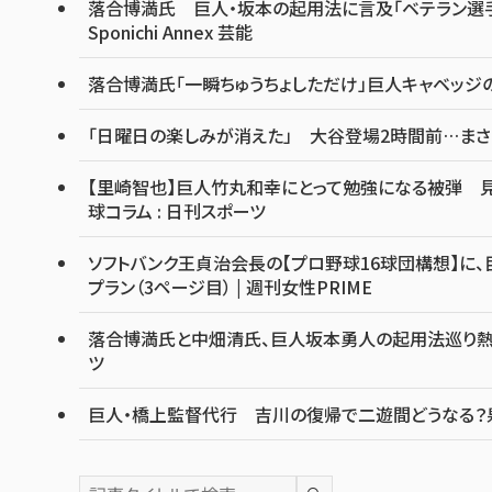
落合博満氏 巨人・坂本の起用法に言及「ベテラン選手
Sponichi Annex 芸能
落合博満氏「一瞬ちゅうちょしただけ」巨人キャベッジ
「日曜日の楽しみが消えた」 大谷登場2時間前…まさ
【里崎智也】巨人竹丸和幸にとって勉強になる被弾 見
球コラム : 日刊スポーツ
ソフトバンク王貞治会長の【プロ野球16球団構想】に、
プラン（3ページ目） | 週刊女性PRIME
落合博満氏と中畑清氏、巨人坂本勇人の起用法巡り熱く議
ツ
巨人・橋上監督代行 吉川の復帰で二遊間どうなる？