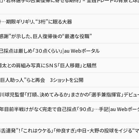
」「若林選手の古巣復帰に寄せる期待」 – 金銭トレードの背景と球
…期限ギリギリ、“3桁”に眠る大器
感謝”が示した、巨人復帰後の“最適な役職”
点は厳しめ「３０点くらい」|au Webポータル
翔太との肩組み写真にＳＮＳ「巨人移籍」と騒然
巨人助っ人”らと再会 3ショットを公開
川球児監督「打順、決めてみるか」まさかの「選手兼指揮官」デビュ
目前半戦けがなく完走で自己採点「９０点」…手記|au Webポー
舌連発”！「これはウケる」「仲良すぎ」中日・大野の投球をイジる“マ