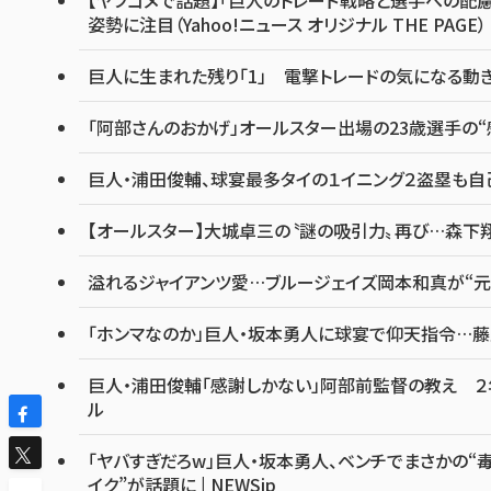
【ヤフコメで話題】「巨人のトレード戦略と選手への配慮
姿勢に注目（Yahoo!ニュース オリジナル THE PAGE）
巨人に生まれた残り「1」 電撃トレードの気になる動き
「阿部さんのおかげ」オールスター出場の23歳選手の“
巨人・浦田俊輔、球宴最多タイの１イニング２盗塁も自己採
【オールスター】大城卓三の〝謎の吸引力〟再び…森下
溢れるジャイアンツ愛…ブルージェイズ岡本和真が“元
「ホンマなのか」巨人・坂本勇人に球宴で仰天指令…藤
巨人・浦田俊輔「感謝しかない」阿部前監督の教え ２年
ル
「ヤバすぎだろw」巨人・坂本勇人、ベンチでまさかの“毒
イク”が話題に | NEWSjp