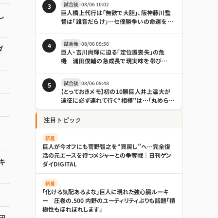
試合後
08/06 10:02
3
巨人橋上代行は「無欲で大胆」、阪神藤川監
し
督は「雑音だらけ」…セ優勝争いの命運を分
けそうな境遇の違い｜日刊ゲンダイ
DIGITAL
試合後
08/06 09:56
4
ダ
巨人・吉川尚輝に迫る「定位置喪失」の危
機 浦田俊輔の急成長で現実味を帯び
る“電撃トレード”
試合後
08/06 09:48
5
【とっておきメモ】初の10勝巨人井上温大が
遠征に必ず連れて行く“相棒”は…「丸められ
る」 - プロ野球 : 日刊スポーツ
注目トピック
新着
巨人が今オフにも菅野智之を“買戻し”へ…完全復
活の元エースを待つメジャーとの争奪戦｜日刊ゲン
キ
ダイDIGITAL
新着
「化ける気配あるよな」巨人に現れた強心臓ルーキ
ー 圧巻の.500 内野のユーティリティぶりも話題「積
極性もほれぼれします」