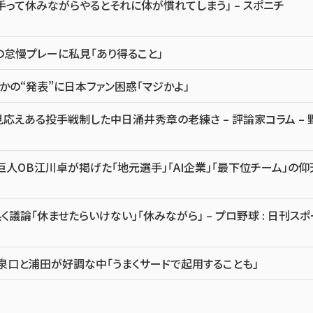
って休みながらやるとそれに体が慣れてしまう」 – スポニチ
の怠慢プレーに私見「あり得ること」
かの“発表”に日本ファン困惑「マジかよ」
応えある投手戦制した中日涌井秀章の老練さ – 評論家コラム – 
巨人OB江川卓が掲げた「地元選手」「AI企業」「最下位チーム」の仰
論「休ませたらいけない」「休みながら」 – プロ野球 : 日刊スポ
泉口と浦田が好調な中「うまくサードで起用することも」