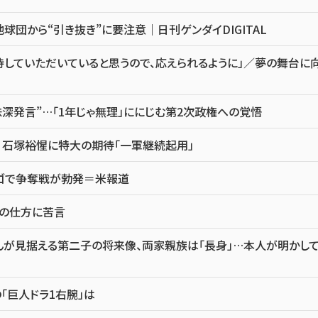
団から“引き抜き”に要注意｜日刊ゲンダイDIGITAL
していただいていると思うので、応えられるように」／夢の舞台に
味深発言”…「1年じゃ無理」ににじむ第2次政権への覚悟
 石塚裕惺に特大の期待「一軍継続起用」
カゴで争奪戦が勃発＝米報道
点の仕方に苦言
んが見据える第二子の将来像、両家親族は「長身」…本人が明かし
「巨人ドラ1右腕」は