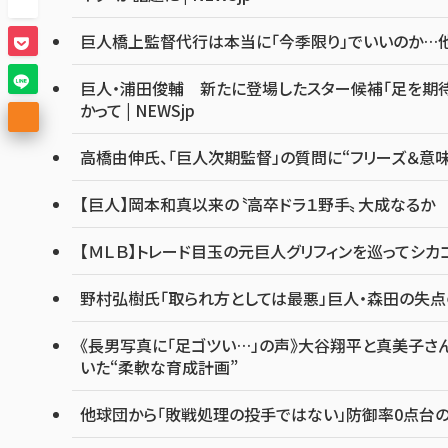
巨人橋上監督代行は本当に「今季限り」でいいのか…他球
巨人・浦田俊輔 新たに登場したスター候補「足を期待
かって | NEWSjp
高橋由伸氏、「巨人次期監督」の質問に“フリーズ＆意
【巨人】岡本和真以来の〝高卒ドラ１野手〟大成なるか
【ＭＬＢ】トレード目玉の元巨人グリフィンを巡ってシ
野村弘樹氏「取られ方としては最悪」巨人・森田の失
《長男写真に「足ゴツい…」の声》大谷翔平と真美子さ
いた“柔軟な育成計画”
他球団から「敗戦処理の投手ではない」防御率0点台の