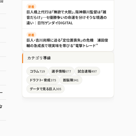
団
新着
巨人橋上代行は「無欲で大胆」、阪神藤川監督は「雑
音だらけ」…セ優勝争いの命運を分けそうな境遇の
違い｜日刊ゲンダイDIGITAL
新着
巨人・吉川尚輝に迫る「定位置喪失」の危機 浦田俊
輔の急成長で現実味を帯びる“電撃トレード”
カテゴリ導線
コラム
選手情報
試合速報
719
677
497
ドラフト・育成
首脳陣
375
341
データで見る巨人
305
ー
タ