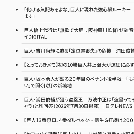
「化ける気配あるよな」巨人に現れた強心臓ルーキー 
ます」
巨人橋上代行は「無欲で大胆」、阪神藤川監督は「雑
イDIGITAL
巨人・吉川尚輝に迫る「定位置喪失」の危機 浦田俊輔
【とっておきメモ】初の10勝巨人井上温大が遠征に必ず連
巨人・坂本勇人が語る２０年目のペナント後半戦…「も
い」で開く代打の新境地
巨人・浦田俊輔が狙う盗塁王 万波中正は「盗塁って
ャラ」と珍回答（2026年7月30日掲載）｜日テレNEWS 
【巨人】３番泉口、４番ダルベック… 新生Ｇ打線は２００