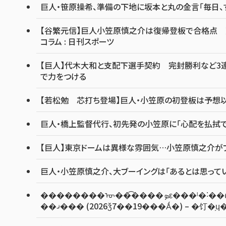
巨人・笹原操希、準備の下地に坂本と丸の金言「毎日、
【谷繁元信】巨人小笠原慎之介は復帰登板で合格点 荒々
コラム : 日刊スポーツ
【巨人】代木大和と支配下選手契約 完封勝利など3連
で力をつける
【若松勉 芯打ち登場】巨人・小笠原の初登板は予想
巨人・橋上監督代行、初先発の小笠原に「心配を払拭で
【巨人】東京ドームは異様な雰囲気…小笠原慎之介がプレ
巨人・小笠原慎之介、大ブーイングは「あるとは思って
��������ᡡ��͡����ܤε���ˡ�˸��ڡ֥٥ƥ������äƵ٤ߤʤ�����Ȥ�����Τ�����Ƥ
��ޤ��� (2026ǯ7��19���Ǻ�) – �