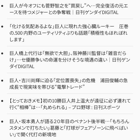
巨人が今オフにも菅野智之を“買戻し”へ…完全復活の元エ
ースを待つメジャーとの争奪戦｜日刊ゲンダイDIGITAL
「化ける気配あるよな」巨人に現れた強心臓ルーキー 圧巻
の.500 内野のユーティリティぶりも話題「積極性もほれぼれ
します」
巨人橋上代行は「無欲で大胆」、阪神藤川監督は「雑音だら
け」…セ優勝争いの命運を分けそうな境遇の違い｜日刊ゲン
ダイDIGITAL
巨人・吉川尚輝に迫る「定位置喪失」の危機 浦田俊輔の急
成長で現実味を帯びる“電撃トレード”
【とっておきメモ】初の10勝巨人井上温大が遠征に必ず連れて
行く“相棒”は…「丸められる」 – プロ野球 : 日刊スポーツ
巨人・坂本勇人が語る２０年目のペナント後半戦…「もちろん
スタメンで打ちたい」葛藤と「打球がフェアゾーンに飛べばい
い」で開く代打の新境地