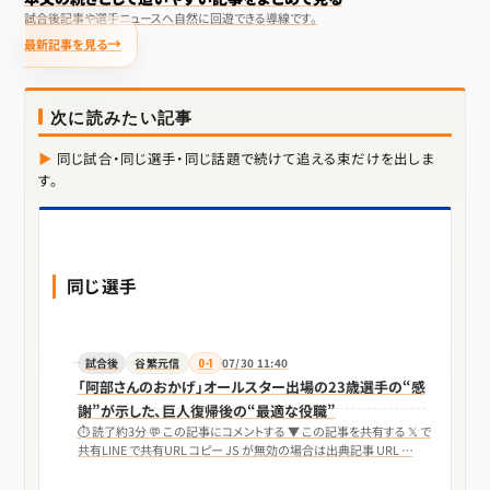
試合後記事や選手ニュースへ自然に回遊できる導線です。
最新記事を見る
次に読みたい記事
同じ試合・同じ選手・同じ話題で続けて追える束だけを出しま
す。
同じ選手
試合後
谷繁元信
0-1
07/30 11:40
「阿部さんのおかげ」オールスター出場の23歳選手の“感
謝”が示した、巨人復帰後の“最適な役職”
⏱ 読了約3分 💬 この記事にコメントする ▼ この記事を共有する 𝕏 で
共有LINE で共有URL コピー JS が無効の場合は出典記事 URL …