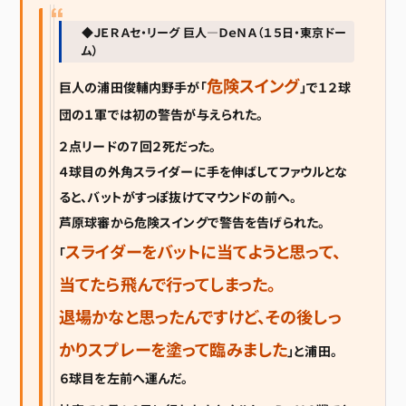
◆ＪＥＲＡセ・リーグ 巨人―ＤｅＮＡ（１５日・東京ドー
ム）
危険スイング
巨人の浦田俊輔内野手が「
」で１２球
団の１軍では初の警告が与えられた。
２点リードの７回２死だった。
４球目の外角スライダーに手を伸ばしてファウルとな
ると、バットがすっぽ抜けてマウンドの前へ。
芦原球審から危険スイングで警告を告げられた。
スライダーをバットに当てようと思って、
「
当てたら飛んで行ってしまった。
退場かなと思ったんですけど、その後しっ
かりスプレーを塗って臨みました
」と浦田。
６球目を左前へ運んだ。