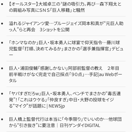
【オールスター】大城卓三の〝謎の吸引力〟再び…森下翔太と
の肩組み写真にＳＮＳ「巨人移籍」と騒然
溢れるジャイアンツ愛…ブルージェイズ岡本和真が“元巨人助
っ人”らと再会 3ショットを公開
「ホンマなのか」巨人・坂本勇人に球宴で仰天指令…藤川球
児監督「打順、決めてみるか」まさかの「選手兼指揮官」デビュ
ー
巨人・浦田俊輔「感謝しかない」阿部前監督の教え ２年目
前半戦けがなく完走で自己採点「９０点」…手記|au Webポー
タル
「ヤバすぎだろw」巨人・坂本勇人、ベンチでまさかの“毒舌連
発”！「これはウケる」「仲良すぎ」中日・大野の投球をイジ
る“マイク”が話題に | NEWSjp
巨人橋上監督代行は本当に「今季限り」でいいのか…他球団
から“引き抜き”に要注意｜日刊ゲンダイDIGITAL