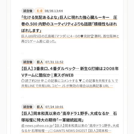
試合後
4-0
08/06 13:44
「化ける気配あるよな」巨人に現れた強心臓ルーキー 圧
巻の.500 内野のユーティリティぶりも話題「積極性もほれ
ぼれします」
巨人は8月5日の広島戦（マツダ）に4－0の🛡 完封🏆 勝利、首位阪神と
再び1ゲーム差に迫った。
試合後
巨人
07/31 11:52
【巨人】３番泉口、４番ダルベック… 新生Ｇ打線は２００８年
Ｖチームに酷似か | 東スポWEB
⏱ 読了約2分 💬 この記事にコメントする ▼ この記事を共有する 𝕏 で
共有LINE で共有URL コピー JS が無効の場合は出典記事 URL …
試合後
巨人
07/24 10:01
【巨人】岡本和真以来の〝高卒ドラ１野手〟大成なるか 石
塚裕惺に特大の期待「一軍継続起用」
📰 news.yahoo.co.jp「【巨人】岡本和真以来の〝高卒ドラ１野手〟大成
なるか 石塚裕惺…」⚾ GIANTS NEWS DIGEST 【巨人】岡本和…