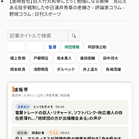
【里崎智也】巨人竹丸和幸にとって勉強になる被弾 見応え
ある投手戦制した中日涌井秀章の老練さ – 評論家コラム –
野球コラム : 日刊スポーツ
🔍
HOME
全記事
監督
球団情報
阿部慎之助
橋上秀樹
戸郷翔征
坂本勇人
浦田俊輔
田中将大
岡本和真
浅野翔吾
ダルベック
井上温大
長嶋茂雄
速報帯
試合中 / スタメン / 公示 / 予告先発 / 試合後
スタメン
とっておきメモ
09:06
電撃トレードの巨人・リチャード、ソフトバンク・秋広優人の存
在感薄れ...「他球団の方が出場機会ある」の声が
試合後
関連記事
７-１１
09:05
巨人 マルティネスが誹謗中傷の被害を明かす「命を脅かす