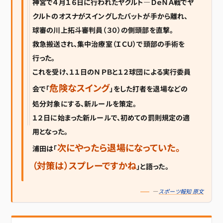
神宮で４月１６日に行われたヤクルト―ＤｅＮＡ戦でヤ
クルトのオスナがスイングしたバットが手から離れ、
球審の川上拓斗審判員（３０）の側頭部を直撃。
救急搬送され、集中治療室（ＩＣＵ）で頭部の手術を
行った。
これを受け、１１日のＮＰＢと１２球団による実行委員
危険なスイング
会で「
」をした打者を退場などの
処分対象にする、新ルールを策定。
１２日に始まった新ルールで、初めての罰則規定の適
用となった。
次にやったら退場になっていた。
浦田は「
（対策は）スプレーですかね
」と語った。
—
スポーツ報知 原文