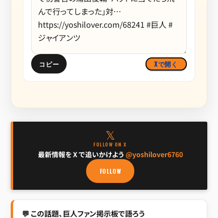
コピー
Xで開く
𝕏
FOLLOW ON X
最新情報を X で追いかけよう
@yoshilover6760
FOLLOW
💬 この話題、巨人ファン掲示板で語ろう