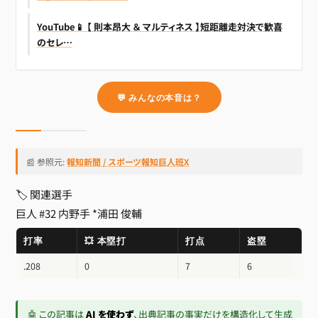
YouTube📱 【 則本昂大 ＆ マルティネス 】短距離走対決で歓喜
のセレ…
💬 みんなの本音は？
📰 参照元:
報知新聞 / スポーツ報知巨人班X
🏷 関連選手
巨人 #32 内野手
*浦田 俊輔
打率
💥 本塁打
打点
盗塁
.208
0
7
6
🤖 この記事は
AI を使わず
、出典記事の事実だけを構造化して生成