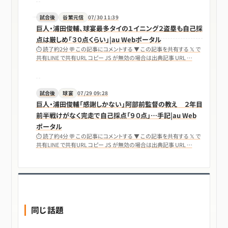
試合後
谷繁元信
07/30 11:39
巨人・浦田俊輔、球宴最多タイの１イニング２盗塁も自己採
点は厳しめ「３０点くらい」|au Webポータル
⏱ 読了約2分 💬 この記事にコメントする ▼ この記事を共有する 𝕏 で
共有LINE で共有URL コピー JS が無効の場合は出典記事 URL …
試合後
球宴
07/29 09:28
巨人・浦田俊輔「感謝しかない」阿部前監督の教え ２年目
前半戦けがなく完走で自己採点「９０点」…手記|au Web
ポータル
⏱ 読了約4分 💬 この記事にコメントする ▼ この記事を共有する 𝕏 で
共有LINE で共有URL コピー JS が無効の場合は出典記事 URL …
同じ話題