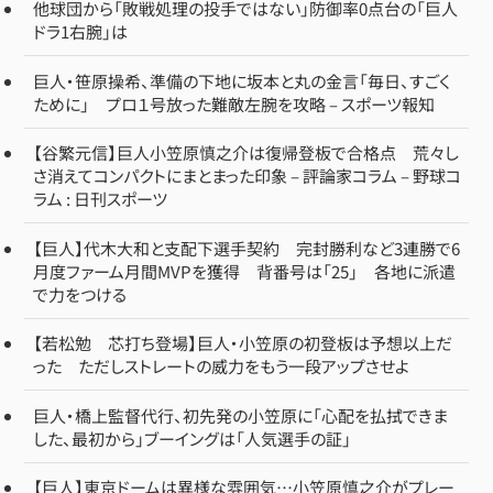
他球団から「敗戦処理の投手ではない」防御率0点台の「巨人
ドラ1右腕」は
巨人・笹原操希、準備の下地に坂本と丸の金言「毎日、すごく
ために」 プロ１号放った難敵左腕を攻略 – スポーツ報知
【谷繁元信】巨人小笠原慎之介は復帰登板で合格点 荒々し
さ消えてコンパクトにまとまった印象 – 評論家コラム – 野球コ
ラム : 日刊スポーツ
【巨人】代木大和と支配下選手契約 完封勝利など3連勝で6
月度ファーム月間MVPを獲得 背番号は「25」 各地に派遣
で力をつける
【若松勉 芯打ち登場】巨人・小笠原の初登板は予想以上だ
った ただしストレートの威力をもう一段アップさせよ
巨人・橋上監督代行、初先発の小笠原に「心配を払拭できま
した、最初から」ブーイングは「人気選手の証」
【巨人】東京ドームは異様な雰囲気…小笠原慎之介がプレー