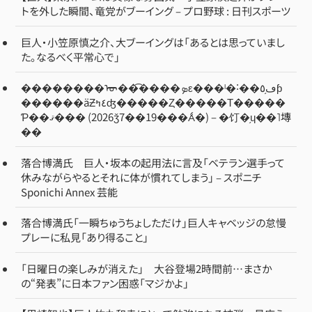
トを外した瞬間、竜党がブーイング – プロ野球 : 日刊スポーツ
巨人・小笠原慎之介、大ブーイングは「あるとは思っていまし
た。なるべく平常心で」
��������ᡡ��͡����ܤε���ˡ�˸��ڡ֥٥ƥ
������äƵ٤ߤʤ�����Ȥ�����Τ�����
Ƥ��ޤ��� (2026ǯ7��19���Ǻ�) – �饤�֥ɥ��˥塼
��
落合博満氏 巨人・坂本の起用法に言及「ベテラン選手って
休みながらやるとそれに体が慣れてしまう」 – スポニチ
Sponichi Annex 芸能
落合博満氏「一瞬ちゅうちょしただけ」巨人キャベッジの怠慢
プレーに私見「あり得ること」
「日曜日の楽しみが消えた」 大谷登場2時間前…まさか
の“発表”に日本ファン困惑「マジかよ」