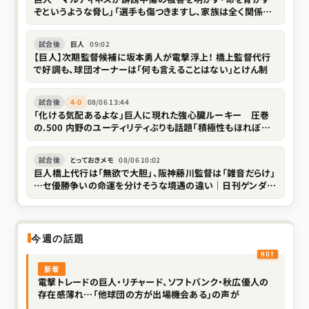
ぞというような脅し」「選手も傷つきますし、家族は全く関係な
い存在なので」
試合後
巨人
09:02
【巨人】次期監督候補に坂本勇人が電撃浮上！ 橋上監督代行
で好調も、球団オーナーは「何も言えることはない」とけん制
試合後
4-0
08/06 13:44
「化ける気配あるよな」巨人に現れた強心臓ルーキー 圧巻
の.500 内野のユーティリティぶりも話題「積極性もほれぼれ
します」
試合後
とっておきメモ
08/06 10:02
巨人橋上代行は「無欲で大胆」、阪神藤川監督は「雑音だらけ」
…セ優勝争いの命運を分けそうな境遇の違い｜日刊ゲンダイ
DIGITAL
今週の話題
新着
電撃トレードの巨人・リチャード、ソフトバンク・秋広優人の
存在感薄れ…「他球団の方が出場機会ある」の声が