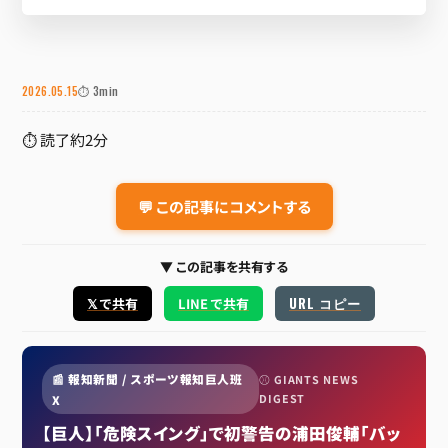
2026.05.15
⏱ 3min
⏱ 読了約2分
💬 この記事にコメントする
▼ この記事を共有する
URL コピー
𝕏 で共有
LINE で共有
📰 報知新聞 / スポーツ報知巨人班
⚾ GIANTS NEWS
DIGEST
X
【巨人】「危険スイング」で初警告の浦田俊輔「バッ