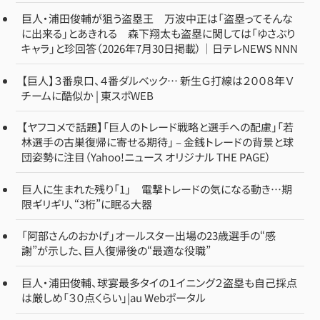
巨人・浦田俊輔が狙う盗塁王 万波中正は「盗塁ってそんな
に出来る」とあきれる 森下翔太も盗塁に関しては「ゆさぶり
キャラ」と珍回答（2026年7月30日掲載）｜日テレNEWS NNN
【巨人】３番泉口、４番ダルベック… 新生Ｇ打線は２００８年Ｖ
チームに酷似か | 東スポWEB
【ヤフコメで話題】「巨人のトレード戦略と選手への配慮」「若
林選手の古巣復帰に寄せる期待」 – 金銭トレードの背景と球
団姿勢に注目（Yahoo!ニュース オリジナル THE PAGE）
巨人に生まれた残り「1」 電撃トレードの気になる動き…期
限ギリギリ、“3桁”に眠る大器
「阿部さんのおかげ」オールスター出場の23歳選手の“感
謝”が示した、巨人復帰後の“最適な役職”
巨人・浦田俊輔、球宴最多タイの１イニング２盗塁も自己採点
は厳しめ「３０点くらい」|au Webポータル