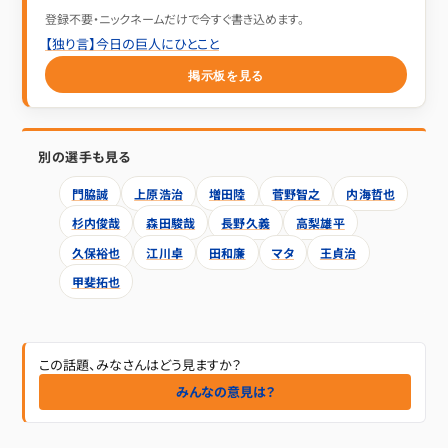
登録不要・ニックネームだけで今すぐ書き込めます。
【独り言】今日の巨人にひとこと
掲示板を見る
別の選手も見る
門脇誠
上原浩治
増田陸
菅野智之
内海哲也
杉内俊哉
森田駿哉
長野久義
高梨雄平
久保裕也
江川卓
田和廉
マタ
王貞治
甲斐拓也
この話題、みなさんはどう見ますか？
みんなの意見は？