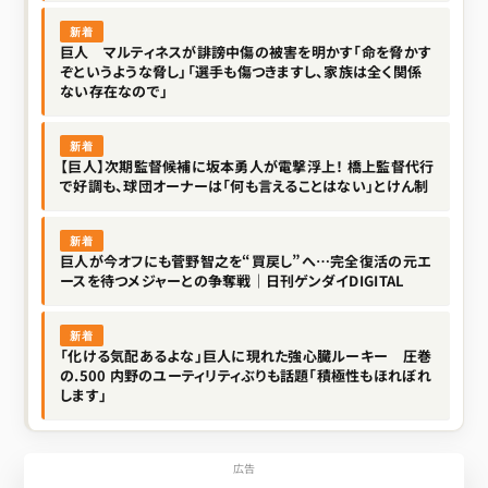
新着
巨人 マルティネスが誹謗中傷の被害を明かす「命を脅かす
ぞというような脅し」「選手も傷つきますし、家族は全く関係
ない存在なので」
新着
【巨人】次期監督候補に坂本勇人が電撃浮上！ 橋上監督代行
で好調も、球団オーナーは「何も言えることはない」とけん制
新着
巨人が今オフにも菅野智之を“買戻し”へ…完全復活の元エ
ースを待つメジャーとの争奪戦｜日刊ゲンダイDIGITAL
新着
「化ける気配あるよな」巨人に現れた強心臓ルーキー 圧巻
の.500 内野のユーティリティぶりも話題「積極性もほれぼれ
します」
広告