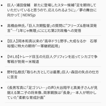
巨人・浦田俊輔 新たに登場したスター候補「足を期待して
いただいていると思うので、応えられるように」／夢の舞台に
向かって | NEWSjp
高橋由伸氏、「巨人次期監督」の質問に“フリーズ＆意味深発
言”…「1年じゃ無理」ににじむ第2次政権への覚悟
【巨人】岡本和真以来の〝高卒ドラ１野手〟大成なるか 石塚
裕惺に特大の期待「一軍継続起用」
【ＭＬＢ】トレード目玉の元巨人グリフィンを巡ってシカゴで争
奪戦が勃発＝米報道
野村弘樹氏「取られ方としては最悪」巨人・森田の失点の仕方
に苦言
《長男写真に「足ゴツい…」の声》大谷翔平と真美子さんが見
据える第二子の将来像、両家親族は「長身」…本人が明かし
ていた“柔軟な育成計画”