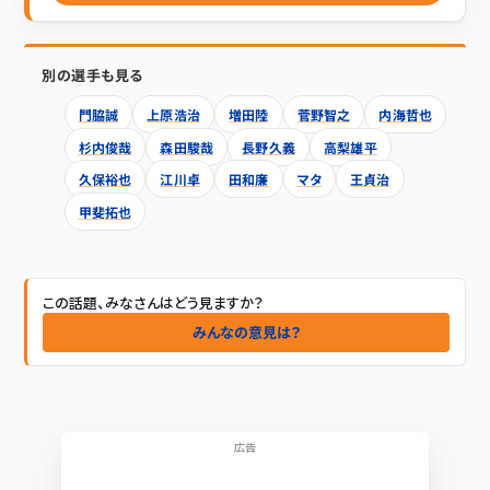
別の選手も見る
門脇誠
上原浩治
増田陸
菅野智之
内海哲也
杉内俊哉
森田駿哉
長野久義
高梨雄平
久保裕也
江川卓
田和廉
マタ
王貞治
甲斐拓也
この話題、みなさんはどう見ますか？
みんなの意見は？
広告