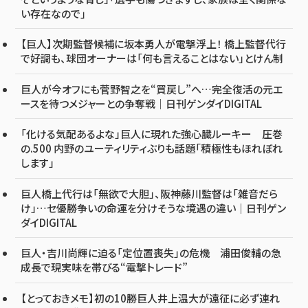
い存在なので」
【巨人】次期監督候補に坂本勇人が電撃浮上！ 橋上監督代行
で好調も、球団オーナーは「何も言えることはない」とけん制
巨人が今オフにも菅野智之を“買戻し”へ…完全復活の元エ
ースを待つメジャーとの争奪戦｜日刊ゲンダイDIGITAL
「化ける気配あるよな」巨人に現れた強心臓ルーキー 圧巻
の.500 内野のユーティリティぶりも話題「積極性もほれぼれ
します」
巨人橋上代行は「無欲で大胆」、阪神藤川監督は「雑音だら
け」…セ優勝争いの命運を分けそうな境遇の違い｜日刊ゲン
ダイDIGITAL
巨人・吉川尚輝に迫る「定位置喪失」の危機 浦田俊輔の急
成長で現実味を帯びる“電撃トレード”
【とっておきメモ】初の10勝巨人井上温大が遠征に必ず連れ