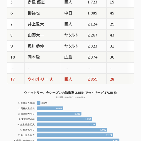
5
赤星 優志
巨人
1.723
15
6
柳裕也
中日
1.985
45
7
井上温大
巨人
2.124
29
8
山野太一
ヤクルト
2.267
43
9
奥川恭伸
ヤクルト
2.323
31
10
岡本駿
広島
2.374
30
…
…
…
…
…
17
ウィットリー ★
巨人
2.859
28
ウィットリー、今シーズンの防御率 2.859 でセ・リーグ 17/28 位
集計期間: 2026-03-27 〜 2026-05-14
1. 髙橋遥人(阪神)
0.375
2. 栗林良吏(広島)
0.964
3. 大野雄大(中日)
1.385
4. 東克樹(DeNA)
1.636
5. 赤星 優志(巨人)
1.723
6. 柳裕也(中日)
1.985
7. 井上温大(巨人)
2.124
8. 山野太一(ヤクルト)
2.267