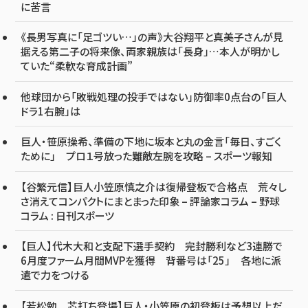
に苦言
《長男写真に「足ゴツい…」の声》大谷翔平と真美子さんが見
据える第二子の将来像、両家親族は「長身」…本人が明かし
ていた“柔軟な育成計画”
他球団から「敗戦処理の投手ではない」防御率0点台の「巨人
ドラ1右腕」は
巨人・笹原操希、準備の下地に坂本と丸の金言「毎日、すごく
ために」 プロ１号放った難敵左腕を攻略 – スポーツ報知
【谷繁元信】巨人小笠原慎之介は復帰登板で合格点 荒々し
さ消えてコンパクトにまとまった印象 – 評論家コラム – 野球
コラム : 日刊スポーツ
【巨人】代木大和と支配下選手契約 完封勝利など3連勝で
6月度ファーム月間MVPを獲得 背番号は「25」 各地に派
遣で力をつける
【若松勉 芯打ち登場】巨人・小笠原の初登板は予想以上だ