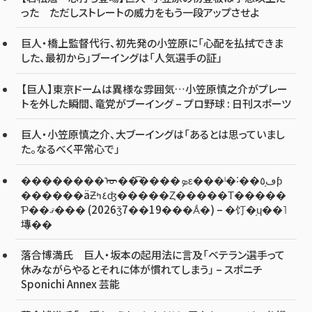
った ただしストレートの威力をもう一段アップさせよ
巨人・橋上監督代行、初先発の小笠原に「心配を払拭できま
した、最初から」ブーイングは「人気選手の証」
【巨人】東京ドームは異様な雰囲気…小笠原慎之介がプレー
トを外した瞬間、竜党がブーイング – プロ野球 : 日刊スポーツ
巨人・小笠原慎之介、大ブーイングは「あるとは思っていまし
た。なるべく平常心で」
��������ᡡ��͡����ܤε���ˡ�˸��ڡ֥٥ƥ
������äƵ٤ߤʤ�����Ȥ�����Τ�����
Ƥ��ޤ��� (2026ǯ7��19���Ǻ�) – �饤�֥ɥ��˥
塼��
落合博満氏 巨人・坂本の起用法に言及「ベテラン選手って
休みながらやるとそれに体が慣れてしまう」 – スポニチ
Sponichi Annex 芸能