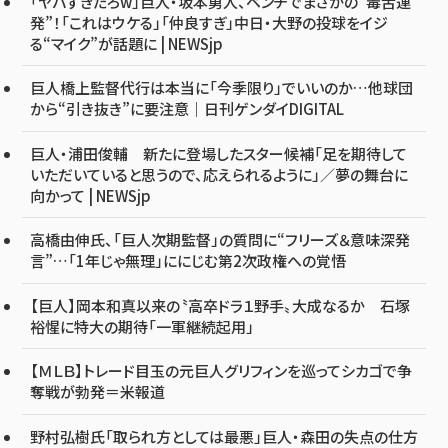
「ヤバすぎだろw」巨人・坂本勇人、ベンチでまさかの“毒舌連
発”！「これはウケる」「仲良すぎ」中日・大野の投球をイジ
る“マイク”が話題に | NEWSjp
巨人橋上監督代行は本当に「今季限り」でいいのか…他球団
から“引き抜き”に要注意｜日刊ゲンダイDIGITAL
巨人・浦田俊輔 新たに登場したスター候補「足を期待して
いただいていると思うので、応えられるように」／夢の舞台に
向かって | NEWSjp
高橋由伸氏、「巨人次期監督」の質問に“フリーズ＆意味深発
言”…「1年じゃ無理」ににじむ第2次政権への覚悟
【巨人】岡本和真以来の〝高卒ドラ１野手〟大成なるか 石塚
裕惺に特大の期待「一軍継続起用」
【ＭＬＢ】トレード目玉の元巨人グリフィンを巡ってシカゴで争
奪戦が勃発＝米報道
野村弘樹氏「取られ方としては最悪」巨人・森田の失点の仕方