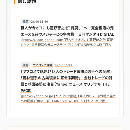
同じ話題
話題
08/06 13:46
巨人が今オフにも菅野智之を“買戻し”へ…完全復活の元
エースを待つメジャーとの争奪戦｜日刊ゲンダイDIGITAL
📰 www.nikkan-gendai.com「巨人が今オフにも菅野智之を“買戻
し”へ…完全復活の元エースを…」⚾ GIANTS NEWS DIGEST巨人が
今オフ…
話題
ヤフコメで話題
07/30 15:17
【ヤフコメで話題】「巨人のトレード戦略と選手への配慮」
「若林選手の古巣復帰に寄せる期待」 - 金銭トレードの背
景と球団姿勢に注目（Yahoo!ニュース オリジナル THE
PAGE）
📰 news.yahoo.co.jp「【ヤフコメで話題】「巨人のトレード戦略と選手
への配慮」「若林…」⚾ GIANTS NEWS DIGEST【ヤフコメで話…