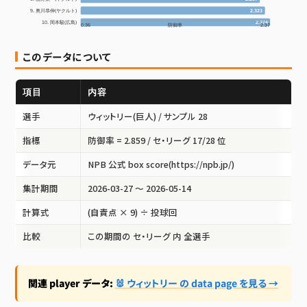
9. 奥川恭伸(ヤクルト)
2.323
10. 岡本駿(広島)
2.374
0.36
防御率
2.37
このデータについて
項目
内容
選手
ウィットリー(巨人)
/ サンプル 28
指標
防御率 =
2.859
/ セ・リーグ
17/28 位
データ元
NPB 公式 box score(https://npb.jp/)
集計期間
2026-03-27 〜 2026-05-14
計算式
(自責点 × 9) ÷ 投球回
比較
この期間の セ・リーグ 内 全選手
関連 player データ:
🐰 ウィットリー の data page を見る →