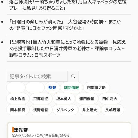
落合博満氏「一瞬ちゅうちょしただけ」巨人キャベッジの怠慢
プレーに私見「あり得ること」
「日曜日の楽しみが消えた」 大谷登場2時間前…まさか
の“発表”に日本ファン困惑「マジかよ」
【里崎智也】巨人竹丸和幸にとって勉強になる被弾 見応え
ある投手戦制した中日涌井秀章の老練さ – 評論家コラム –
野球コラム : 日刊スポーツ
🔍
HOME
全記事
監督
球団情報
阿部慎之助
橋上秀樹
戸郷翔征
坂本勇人
浦田俊輔
田中将大
岡本和真
浅野翔吾
ダルベック
井上温大
長嶋茂雄
速報帯
試合中 / スタメン / 公示 / 予告先発 / 試合後