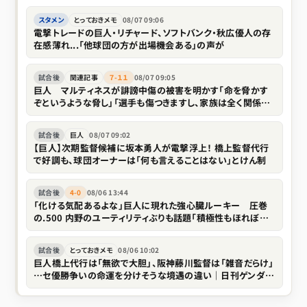
スタメン
とっておきメモ
08/07 09:06
電撃トレードの巨人・リチャード、ソフトバンク・秋広優人の存
在感薄れ...「他球団の方が出場機会ある」の声が
試合後
関連記事
７-１１
08/07 09:05
巨人 マルティネスが誹謗中傷の被害を明かす「命を脅かす
ぞというような脅し」「選手も傷つきますし、家族は全く関係な
い存在なので」
試合後
巨人
08/07 09:02
【巨人】次期監督候補に坂本勇人が電撃浮上！ 橋上監督代行
で好調も、球団オーナーは「何も言えることはない」とけん制
試合後
4-0
08/06 13:44
「化ける気配あるよな」巨人に現れた強心臓ルーキー 圧巻
の.500 内野のユーティリティぶりも話題「積極性もほれぼれ
します」
試合後
とっておきメモ
08/06 10:02
巨人橋上代行は「無欲で大胆」、阪神藤川監督は「雑音だらけ」
…セ優勝争いの命運を分けそうな境遇の違い｜日刊ゲンダイ
DIGITAL