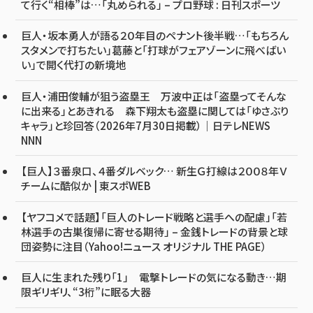
て行く“相棒”は…「丸められる」 – プロ野球 : 日刊スポーツ
巨人・坂本勇人が語る２０年目のペナント後半戦…「もちろん
スタメンで打ちたい」葛藤と「打球がフェアゾーンに飛べばい
い」で開く代打の新境地
巨人・浦田俊輔が狙う盗塁王 万波中正は「盗塁ってそんな
に出来る」とあきれる 森下翔太も盗塁に関しては「ゆさぶり
キャラ」と珍回答（2026年7月30日掲載）｜日テレNEWS
NNN
【巨人】３番泉口、４番ダルベック… 新生Ｇ打線は２００８年Ｖ
チームに酷似か | 東スポWEB
【ヤフコメで話題】「巨人のトレード戦略と選手への配慮」「若
林選手の古巣復帰に寄せる期待」 – 金銭トレードの背景と球
団姿勢に注目（Yahoo!ニュース オリジナル THE PAGE）
巨人に生まれた残り「1」 電撃トレードの気になる動き…期
限ギリギリ、“3桁”に眠る大器