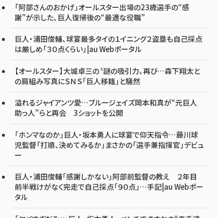
「阿部さんのおかげ」オールスター出場の23歳選手の“感
謝”が示した、巨人復帰後の“最適な役職”
巨人・浦田俊輔、球宴最多タイの１イニング２盗塁も自己採点
は厳しめ「３０点くらい」|au Webポータル
【オールスター】大城卓三の〝謎の吸引力〟再び…森下翔太と
の肩組み写真にＳＮＳ「巨人移籍」と騒然
溢れるジャイアンツ愛…ブルージェイズ岡本和真が“元巨人
助っ人”らと再会 3ショットを公開
「ホンマなのか」巨人・坂本勇人に球宴で仰天指令…藤川球
児監督「打順、決めてみるか」まさかの「選手兼指揮官」デビュ
ー
巨人・浦田俊輔「感謝しかない」阿部前監督の教え ２年目
前半戦けがなく完走で自己採点「９０点」…手記|au Webポー
タル