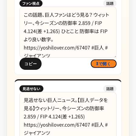
ファン視点
話題
コピー
Xで開く
見逃せない
話題