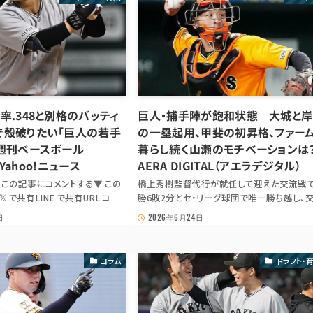
率.348と別格のバッティ
巨人・捕手陣が飽和状態 大城と
で殻破りたい「巨人の若手
の一塁起用、甲斐の初昇格、ファー
（週刊ベースボール
暮らし続く山瀬のモチベーションは？
– Yahoo!ニュース
AERA DIGITAL（アエラデジタル）
 この記事にコメントする▼ この
橋上秀樹監督代行が就任して迎えた交流戦で
 で共有LINE で共有URL コピ
勝6敗2分とセ・リーグ球団で唯一勝ち越し、
合は出典記事 URL を共有: 𝕏 ·
戦終了時にリーグ首位に浮上した巨人。リー
日
2026年6月24日
いを繰り広げる巨人は、各ポジショ
戦が再開すると、最初のカードである6月19－
置争いが繰り広げられている。特
日の中日3連戦で… 📖 本文抜粋 橋上秀樹監
先発起用...
代行が就任して迎えた交流...
コラム
ドラフト・