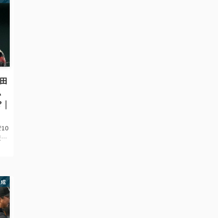
岸田
ム
 |
10
交流
グ
21
督
育成