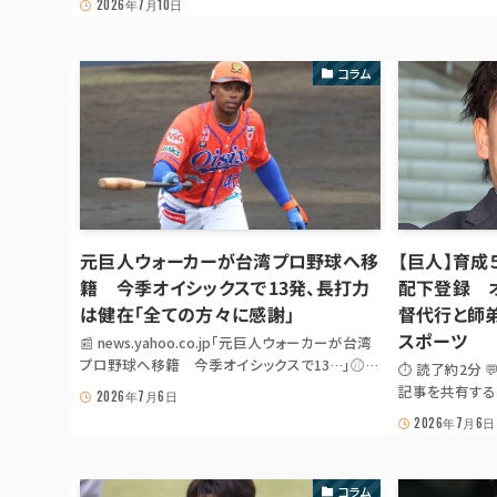
2026年7月10日
戦の五回裏だった。
マの一軍定着に課題」「リチャード昇格で打線テ
コ入れ」 – 巨人の若手長距離砲起用を巡る議論
（Yahoo!ニュー...
コラム
元巨人ウォーカーが台湾プロ野球へ移
【巨人】育
籍 今季オイシックスで13発、長打力
配下登録 
は健在「全ての方々に感謝」
督代行と師弟
スポーツ
📰 news.yahoo.co.jp「元巨人ウォーカーが台湾
プロ野球へ移籍 今季オイシックスで13…」⚾
⏱ 読了約2分 
GIANTS NEWS DIGEST元巨人ウォーカーが台
記事を共有する 
2026年7月6日
湾プロ野球へ移籍 今季オイシックスで13発、
ー JS が無効の
2026年7月6日
長打力は健在「全ての方々に感謝」出典:
· LINE 巨人
news.yahoo.co.jp「元巨人ウォーカー...
支配下登録され
ァーム・リーグ17
コラム