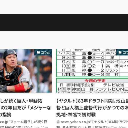
コラム
コ
しが続く巨人・甲斐拓
【ヤクルト】83年ドラフト同期、池山
の2年目だが 「メジャーな
督と巨人橋上監督代行がかつての
の指摘
拠地・神宮で初対戦
hoo.co.jp「ファーム暮らしが続く巨
📰 news.yahoo.co.jp「【ヤクルト】83年ドラ
年契約の2年目だが 「…」⚾
期、池山監督と巨人橋上監督代行が…」⚾