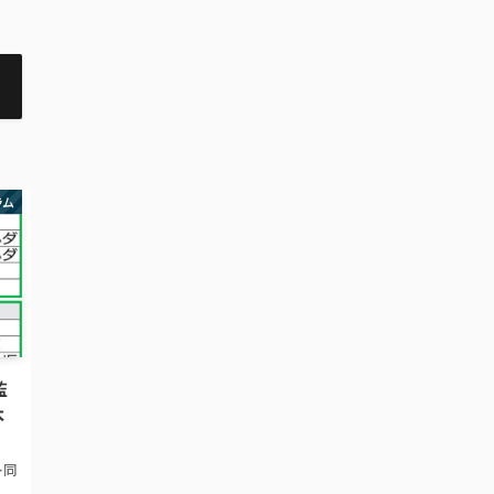
ラム
監
本
フト同