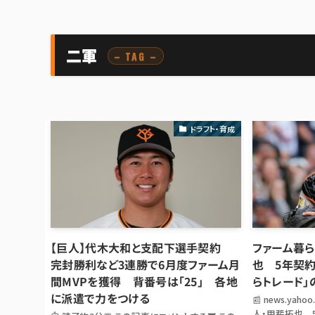
二軍
– TAG –
ドラフト・育成
【巨人】代木大和と支配下選手契約
ファーム暮ら
完封勝利など3連勝で6月度ファーム月
也 5年契約
間MVPを獲得 背番号は「25」 各地
らトレード」
に派遣で力をつける
📰 news.ya
人・甲斐拓也 5