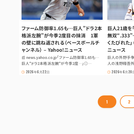
ファーム防御率1.65も…巨人”ドラ2本
巨人21歳を
格派左腕”が今季2度目の抹消 1軍
無双“.33
の壁に跳ね返される（ベースボールチ
くたびれた」（Fu
ャンネル） – Yahoo!ニュース
ニュース
📰 news.yahoo.co.jp「ファーム防御率1.65も…
巨人の外野手争
巨人”ドラ2本格派左腕”が今季2度…」⚾
人の浅野翔吾外
GIANTS NEWS DIGEST ファーム防御率1.65
中日戦に「1番・
2026年6月22日
2026年6月20
も…巨人”ドラ2本格派左腕”が今季2度目の抹
打点の活躍で1
消 1軍の壁に跳ね返される（ベースボールチャ
「絶好調だな」 
ンネル） – Yahoo!ニュース 出典: ne...
浅野が2軍で見せ.
1
2