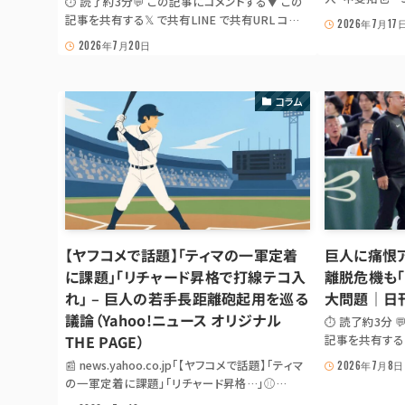
⏱ 読了約3分💬 この記事にコメントする▼ この
GIANTS NEW
記事を共有する𝕏 で共有LINE で共有URL コピ
2026年7月17
人・甲斐拓也 
ーJS が無効の場合は出典記事 URL を共有: 𝕏 ·
2026年7月20日
ならトレード」の指摘
LINE 📰 news.yahoo.co.jp「【巨人】代木大和と
ァーム暮らしが続
支配下選手契約 🛡 完封🏆 勝利など3🔥 連勝
で6月度…」⚾ GIANTS NEWS ...
コラム
【ヤフコメで話題】「ティマの一軍定着
巨人に痛恨
に課題」「リチャード昇格で打線テコ入
離脱危機も
れ」 – 巨人の若手長距離砲起用を巡る
大問題｜日刊
議論（Yahoo!ニュース オリジナル
⏱ 読了約3分 
THE PAGE）
記事を共有する 
ー JS が無効の
📰 news.yahoo.co.jp「【ヤフコメで話題】「ティマ
2026年7月8日
· LINE ま
の一軍定着に課題」「リチャード昇格…」⚾
樹監督代行が顔
GIANTS NEWS DIGEST 【ヤフコメで話題】「ティ