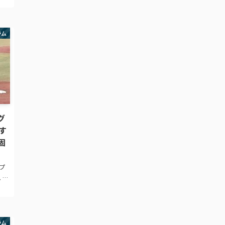
ポー
ラム
グ
す
固
プ
、ジ
リー
ンス
2ア
ラム