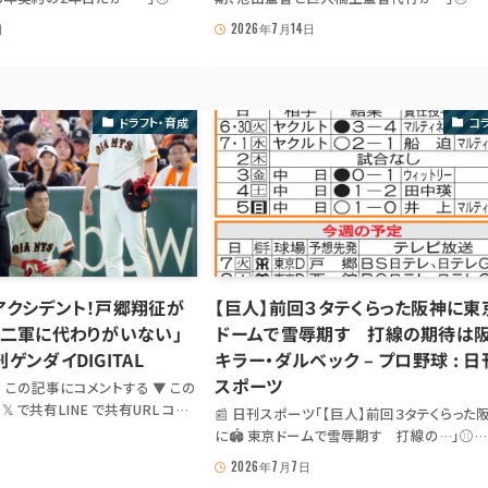
S DIGEST ファーム暮らしが続く巨
GIANTS NEWS DIGEST【ヤクルト】83年ドラ
日
2026年7月14日
5年契約の2年目だが 「メジャー
同期、池山監督と巨人橋上監督代行がかつ
 出典: news.yahoo.co.jp「フ
本拠地・神宮で初対戦出典:
く巨人...
news.yahoo.co.jp「【ヤクルト】83年ドラフト...
ドラフト・育成
コ
アクシデント！戸郷翔征が
【巨人】前回３タテくらった阪神に東
「二軍に代わりがいない」
ドームで雪辱期す 打線の期待は
ゲンダイDIGITAL
キラー・ダルベック – プロ野球 : 日
スポーツ
💬 この記事にコメントする ▼ この
 で共有LINE で共有URL コピ
📰 日刊スポーツ「【巨人】前回３タテくらった
場合は出典記事 URL を共有: 𝕏
に🏟 東京ドームで雪辱期す 打線の…」⚾
さかのアクシデントに、巨人の橋上秀
GIANTS NEWS DIGEST 【巨人】前回３タテく
2026年7月7日
をこわばらせたのは、7日の阪神
た阪神に東京ドームで雪辱期す 打線の期