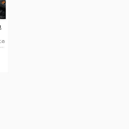
見
この
コピ
𝕏
全復