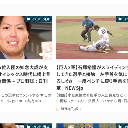
 2...
阪神キラー・ダルベック – プロ野球 : 日刊ス
ツ 出典: 日刊ス...
ドラフト・育成
コ
成５位入団の知念大成が支
【巨人2軍】石塚裕惺がスライディン
オイシックス時代に橋上監
してきた選手と接触 左手首を気に
関係 – プロ野球 : 日刊
るしぐさ 一度ベンチに戻り手首を
定 | NEWSjp
💬 この記事にコメントする ▼ この
【動画】小笠原慎之介投手の入団会見など ◇
 で共有LINE で共有URL コピ
ロ野球ファームリーグ 巨人ーハヤテ（7月5日
場合は出典記事 URL を共有: 𝕏
ャイアン… 📖 本文抜粋 ◇プロ野球ファーム
2026年7月5日
育成5位の知念大成外野手（25）が
グ 巨人ーハヤテ（7月5日、ジャイアンツタウ
ることが6日、分かった。今季はフ
タジアム） 1-1で迎えた3回表、ハヤテの攻撃。
試合...
ウト1塁で...
ドラフト・育成
コ