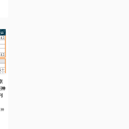
フト
ての
ラム
京
阪神
刊
阪神
らっ
待は