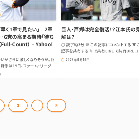
「早く1軍で見たい」 2軍
巨人・戸郷は完全復活！？江本氏の
3”…G党の高まる期待「待ち
解は？
ll-Count） – Yahoo!
⏱ 読了約3分 💬 この記事にコメントする ▼ 
記事を共有する 𝕏 で共有LINE で共有URL 
ー JS が無効の場合は出典記事 URL を共有: 
いがさらに激しくなりそうだ。巨
2026年6月19日
· LINE 📰 news.1242.com「巨人・戸郷は完
野手は19日、ファーム・リーグの
活！？江本氏の見解は？」⚾ GIANTS NEWS
中堅」で先発出場。4打数4安打1
日
DIGEST 巨人・戸郷は完全復...
軍昇格をアピールした。ファンは
 本文抜粋 2022年ドラフト1位の
..
3
...
8