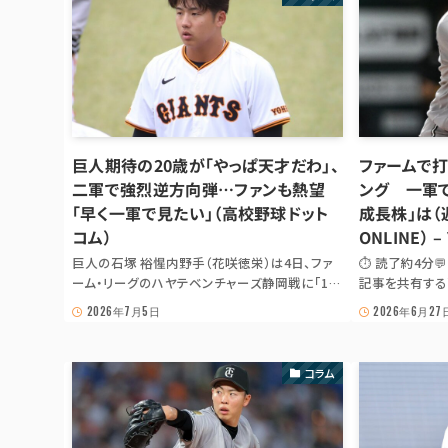
巨人期待の20歳が「やっぱ天才だわ」、
ファームで打
二軍で強烈逆方向弾…ファンも熱望
ング 一軍
「早く一軍で見たい」（高校野球ドット
成長株」は
コム）
ONLINE） 
巨人の石塚 裕惺内野手（花咲徳栄）は4日、ファ
⏱ 読了約4分
ーム・リーグのハヤテベンチャーズ静岡戦に「1
記事を共有する𝕏
番・ショート」で出場。第一打席に先頭打者💥 本
ーJS が無効の場
2026年7月5日
2026年6月27
塁打を放った。 ハヤテの先発・佐藤 宏樹投手
LINE 首位争
（大館鳳鳴）が投じ 📖 本文抜粋 活躍が続く石塚
ンで熾烈な定位
巨人の石塚 裕惺...
に右翼は9選手が
コラム