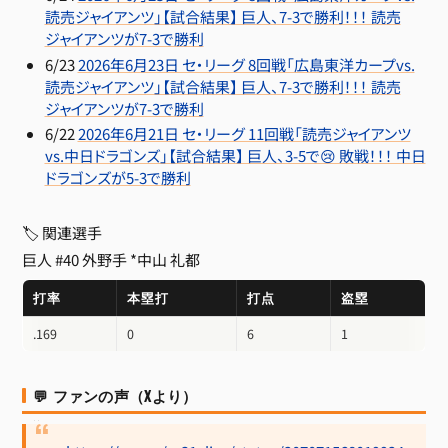
読売ジャイアンツ」【試合結果】 巨人、7-3で勝利！！！ 読売
ジャイアンツが7-3で勝利
6/23
2026年6月23日 セ・リーグ 8回戦「広島東洋カープvs.
読売ジャイアンツ」【試合結果】 巨人、7-3で勝利！！！ 読売
ジャイアンツが7-3で勝利
6/22
2026年6月21日 セ・リーグ 11回戦「読売ジャイアンツ
vs.中日ドラゴンズ」【試合結果】 巨人、3-5で😢 敗戦！！！ 中日
ドラゴンズが5-3で勝利
🏷 関連選手
巨人 #40 外野手
*中山 礼都
打率
本塁打
打点
盗塁
.169
0
6
1
💬 ファンの声（Xより）