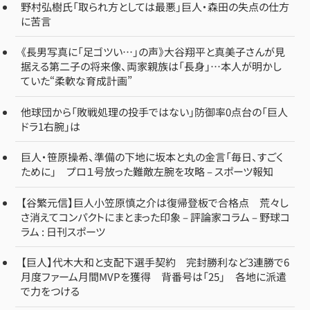
野村弘樹氏「取られ方としては最悪」巨人・森田の失点の仕方
に苦言
《長男写真に「足ゴツい…」の声》大谷翔平と真美子さんが見
据える第二子の将来像、両家親族は「長身」…本人が明かし
ていた“柔軟な育成計画”
他球団から「敗戦処理の投手ではない」防御率0点台の「巨人
ドラ1右腕」は
巨人・笹原操希、準備の下地に坂本と丸の金言「毎日、すごく
ために」 プロ１号放った難敵左腕を攻略 – スポーツ報知
【谷繁元信】巨人小笠原慎之介は復帰登板で合格点 荒々し
さ消えてコンパクトにまとまった印象 – 評論家コラム – 野球コ
ラム : 日刊スポーツ
【巨人】代木大和と支配下選手契約 完封勝利など3連勝で6
月度ファーム月間MVPを獲得 背番号は「25」 各地に派遣
で力をつける