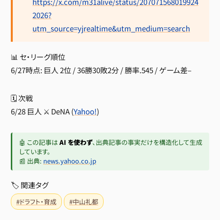
https://x.com/m31alive/status/207071568019924
2026?
utm_source=yjrealtime&utm_medium=search
📊 セ・リーグ順位
6/27時点: 巨人 2位 / 36勝30敗2分 / 勝率.545 / ゲーム差–
🗓 次戦
6/28 巨人 ⚔️ DeNA (
Yahoo!
)
🤖 この記事は
AI を使わず
、出典記事の事実だけを構造化して生成
しています。
📰 出典:
news.yahoo.co.jp
🏷 関連タグ
#ドラフト・育成
#中山礼都