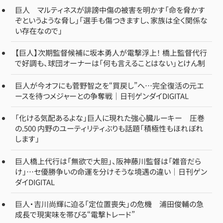
巨人 マルティネスが誹謗中傷の被害を明かす「命を脅かす
ぞというような脅し」「選手も傷つきますし、家族は全く関係な
い存在なので」
【巨人】次期監督候補に坂本勇人が電撃浮上！ 橋上監督代行
で好調も、球団オーナーは「何も言えることはない」とけん制
巨人が今オフにも菅野智之を“買戻し”へ…完全復活の元エ
ースを待つメジャーとの争奪戦｜日刊ゲンダイDIGITAL
「化ける気配あるよな」巨人に現れた強心臓ルーキー 圧巻
の.500 内野のユーティリティぶりも話題「積極性もほれぼれ
します」
巨人橋上代行は「無欲で大胆」、阪神藤川監督は「雑音だら
け」…セ優勝争いの命運を分けそうな境遇の違い｜日刊ゲン
ダイDIGITAL
巨人・吉川尚輝に迫る「定位置喪失」の危機 浦田俊輔の急
成長で現実味を帯びる“電撃トレード”