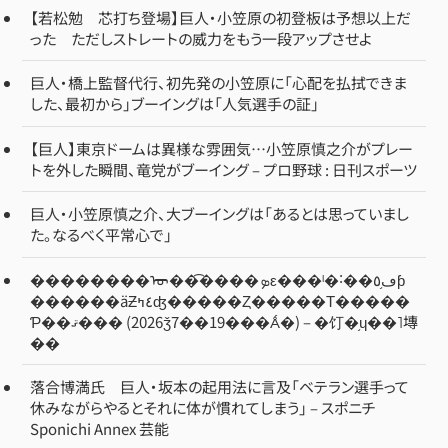
【若松勉 芯打ち登場】巨人・小笠原の初登板は予想以上だ
った ただしストレートの威力をもう一段アップさせよ
巨人・橋上監督代行、初先発の小笠原に「心配を払拭できま
した、最初から」ブーイングは「人気選手の証」
【巨人】東京ドームは異様な雰囲気…小笠原慎之介がプレー
トを外した瞬間、竜党がブーイング – プロ野球 : 日刊スポーツ
巨人・小笠原慎之介、大ブーイングは「あるとは思っていまし
た。なるべく平常心で」
��������ᡡ��͡����ܤε���ˡ�˸��ڡ֥٥ƥ
������äƵ٤ߤʤ�����Ȥ�����Τ�����
Ƥ��ޤ��� (2026ǯ7��19���Ǻ�) – �饤�֥ɥ��˥塼
��
落合博満氏 巨人・坂本の起用法に言及「ベテラン選手って
休みながらやるとそれに体が慣れてしまう」 – スポニチ
Sponichi Annex 芸能