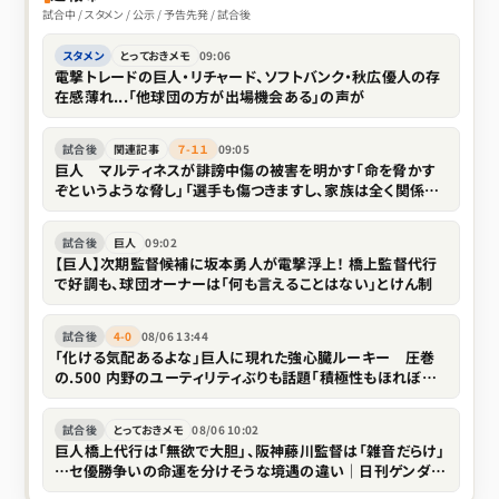
試合中 / スタメン / 公示 / 予告先発 / 試合後
スタメン
とっておきメモ
09:06
電撃トレードの巨人・リチャード、ソフトバンク・秋広優人の存
在感薄れ...「他球団の方が出場機会ある」の声が
試合後
関連記事
７-１１
09:05
巨人 マルティネスが誹謗中傷の被害を明かす「命を脅かす
ぞというような脅し」「選手も傷つきますし、家族は全く関係な
い存在なので」
試合後
巨人
09:02
【巨人】次期監督候補に坂本勇人が電撃浮上！ 橋上監督代行
で好調も、球団オーナーは「何も言えることはない」とけん制
試合後
4-0
08/06 13:44
「化ける気配あるよな」巨人に現れた強心臓ルーキー 圧巻
の.500 内野のユーティリティぶりも話題「積極性もほれぼれ
します」
試合後
とっておきメモ
08/06 10:02
巨人橋上代行は「無欲で大胆」、阪神藤川監督は「雑音だらけ」
…セ優勝争いの命運を分けそうな境遇の違い｜日刊ゲンダイ
DIGITAL