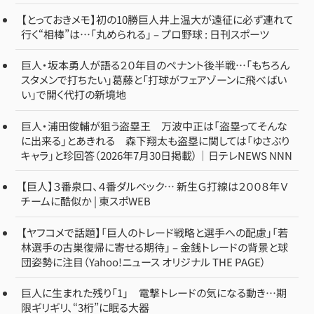
【とっておきメモ】初の10勝巨人井上温大が遠征に必ず連れて
行く“相棒”は…「丸められる」 – プロ野球 : 日刊スポーツ
巨人・坂本勇人が語る２０年目のペナント後半戦…「もちろん
スタメンで打ちたい」葛藤と「打球がフェアゾーンに飛べばい
い」で開く代打の新境地
巨人・浦田俊輔が狙う盗塁王 万波中正は「盗塁ってそんな
に出来る」とあきれる 森下翔太も盗塁に関しては「ゆさぶり
キャラ」と珍回答（2026年7月30日掲載）｜日テレNEWS NNN
【巨人】３番泉口、４番ダルベック… 新生Ｇ打線は２００８年Ｖ
チームに酷似か | 東スポWEB
【ヤフコメで話題】「巨人のトレード戦略と選手への配慮」「若
林選手の古巣復帰に寄せる期待」 – 金銭トレードの背景と球
団姿勢に注目（Yahoo!ニュース オリジナル THE PAGE）
巨人に生まれた残り「1」 電撃トレードの気になる動き…期
限ギリギリ、“3桁”に眠る大器