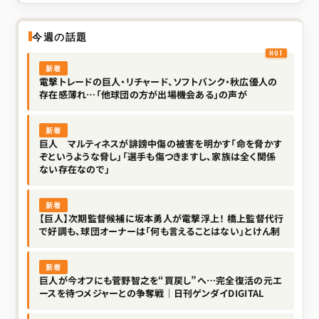
今週の話題
新着
電撃トレードの巨人・リチャード、ソフトバンク・秋広優人の
存在感薄れ…「他球団の方が出場機会ある」の声が
新着
巨人 マルティネスが誹謗中傷の被害を明かす「命を脅かす
ぞというような脅し」「選手も傷つきますし、家族は全く関係
ない存在なので」
新着
【巨人】次期監督候補に坂本勇人が電撃浮上！ 橋上監督代行
で好調も、球団オーナーは「何も言えることはない」とけん制
新着
巨人が今オフにも菅野智之を“買戻し”へ…完全復活の元エ
ースを待つメジャーとの争奪戦｜日刊ゲンダイDIGITAL