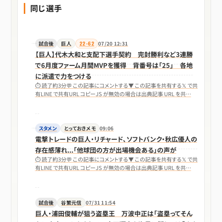
同じ選手
試合後
巨人
22-62
07/20 12:31
【巨人】代木大和と支配下選手契約 完封勝利など3連勝
で6月度ファーム月間MVPを獲得 背番号は「25」 各地
に派遣で力をつける
⏱ 読了約3分💬 この記事にコメントする▼ この記事を共有する𝕏 で共
有LINE で共有URL コピーJS が無効の場合は出典記事 URL を共…
スタメン
とっておきメモ
09:06
電撃トレードの巨人・リチャード、ソフトバンク・秋広優人の
存在感薄れ...「他球団の方が出場機会ある」の声が
⏱ 読了約3分💬 この記事にコメントする▼ この記事を共有する𝕏 で共
有LINE で共有URL コピーJS が無効の場合は出典記事 URL を共…
試合後
谷繁元信
07/31 11:54
巨人・浦田俊輔が狙う盗塁王 万波中正は「盗塁ってそん