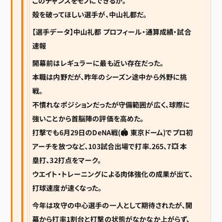
このチャンスをモノにできるか。
殻を破ってほしい選手が、中山礼都だ。
【選手データ】中山礼都 プロフィール・通算成績・試合
速報
開幕前はレギュラーに最も近い存在だった。
本職は内野だが、昨年のシーズン途中から外野に挑
戦。
不慣れなポジションだったが守備範囲が広く、球際に
強いことから首脳陣の評価を高めた。
打撃でも6月29日のDeNA戦(🏟 東京ドーム)でプロ初
アーチを放つなど、103試合出場で打率.265、7💥 本
塁打、32打点をマーク。
ウエイト・トレーニングによる肉体強化の成果が出て、
打球速度が速くなった。
今年は攻守の中心選手の一人として期待されたが、開
幕から打率1割台と打撃の状態がなかなか上がらず、