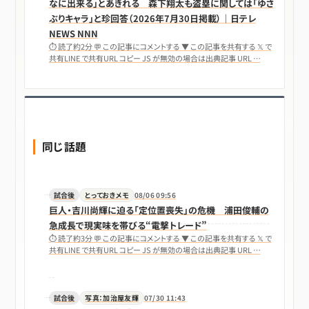
なに出来る」とあきれる 森下翔太も盗塁に関しては「ゆさ
ぶりキャラ」と珍回答（2026年7月30日掲載）｜日テレ
NEWS NNN
⏱ 読了約2分 💬 この記事にコメントする ▼ この記事を共有する 𝕏 で
共有LINE で共有URL コピー JS が無効の場合は出典記事 URL …
同じ話題
試合後
とっておきメモ
08/06 09:56
巨人・吉川尚輝に迫る「定位置喪失」の危機 浦田俊輔の
急成長で現実味を帯びる“電撃トレード”
⏱ 読了約3分 💬 この記事にコメントする ▼ この記事を共有する 𝕏 で
共有LINE で共有URL コピー JS が無効の場合は出典記事 URL …
試合後
写真：加治屋友輝
07/30 11:43