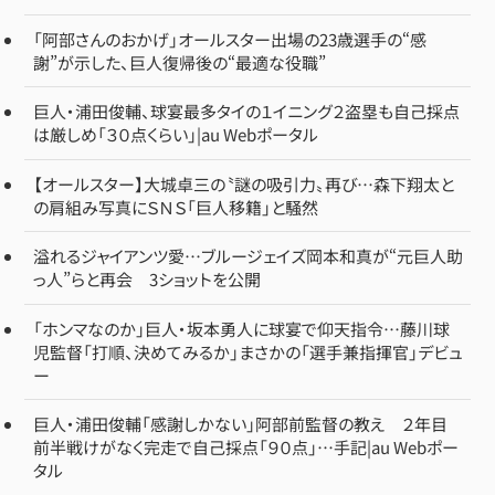
「阿部さんのおかげ」オールスター出場の23歳選手の“感
謝”が示した、巨人復帰後の“最適な役職”
巨人・浦田俊輔、球宴最多タイの１イニング２盗塁も自己採点
は厳しめ「３０点くらい」|au Webポータル
【オールスター】大城卓三の〝謎の吸引力〟再び…森下翔太と
の肩組み写真にＳＮＳ「巨人移籍」と騒然
溢れるジャイアンツ愛…ブルージェイズ岡本和真が“元巨人助
っ人”らと再会 3ショットを公開
「ホンマなのか」巨人・坂本勇人に球宴で仰天指令…藤川球
児監督「打順、決めてみるか」まさかの「選手兼指揮官」デビュ
ー
巨人・浦田俊輔「感謝しかない」阿部前監督の教え ２年目
前半戦けがなく完走で自己採点「９０点」…手記|au Webポー
タル