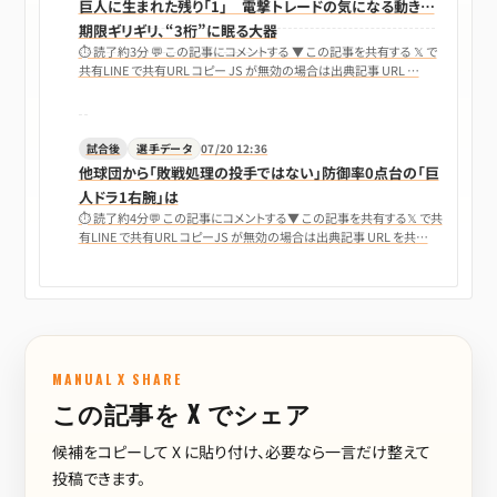
巨人に生まれた残り「1」 電撃トレードの気になる動き…
期限ギリギリ、“3桁”に眠る大器
⏱ 読了約3分 💬 この記事にコメントする ▼ この記事を共有する 𝕏 で
共有LINE で共有URL コピー JS が無効の場合は出典記事 URL …
試合後
選手データ
07/20 12:36
他球団から「敗戦処理の投手ではない」防御率0点台の「巨
人ドラ1右腕」は
⏱ 読了約4分💬 この記事にコメントする▼ この記事を共有する𝕏 で共
有LINE で共有URL コピーJS が無効の場合は出典記事 URL を共…
MANUAL X SHARE
この記事を X でシェア
候補をコピーして X に貼り付け、必要なら一言だけ整えて
投稿できます。