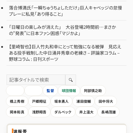
落合博満氏「一瞬ちゅうちょしただけ」巨人キャベッジの怠慢
プレーに私見「あり得ること」
「日曜日の楽しみが消えた」 大谷登場2時間前…まさか
の“発表”に日本ファン困惑「マジかよ」
【里崎智也】巨人竹丸和幸にとって勉強になる被弾 見応え
ある投手戦制した中日涌井秀章の老練さ – 評論家コラム –
野球コラム : 日刊スポーツ
🔍
HOME
全記事
監督
球団情報
阿部慎之助
橋上秀樹
戸郷翔征
坂本勇人
浦田俊輔
田中将大
岡本和真
浅野翔吾
ダルベック
井上温大
長嶋茂雄
速報帯