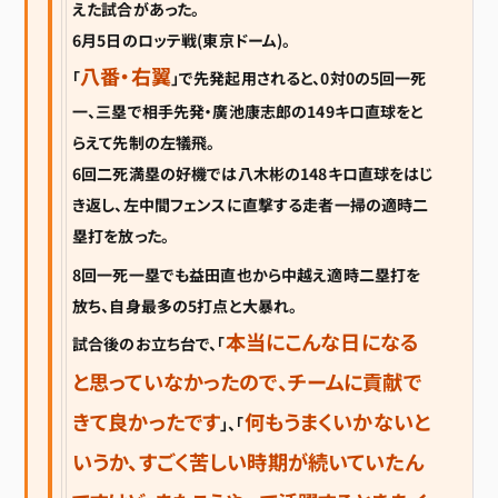
えた試合があった。
6月5日のロッテ戦(東京ドーム)。
八番・右翼
「
」で先発起用されると、0対0の5回一死
一、三塁で相手先発・廣池康志郎の149キロ直球をと
らえて先制の左犠飛。
6回二死満塁の好機では八木彬の148キロ直球をはじ
き返し、左中間フェンスに直撃する走者一掃の適時二
塁打を放った。
8回一死一塁でも益田直也から中越え適時二塁打を
放ち、自身最多の5打点と大暴れ。
本当にこんな日になる
試合後のお立ち台で、「
と思っていなかったので、チームに貢献で
きて良かったです
何もうまくいかないと
」、「
いうか、すごく苦しい時期が続いていたん