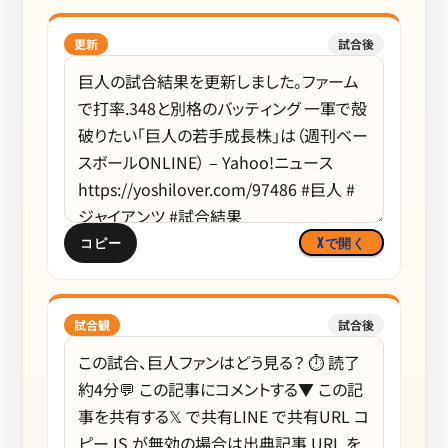
更新
試合後
コピー
Xで開く
試合観
試合後