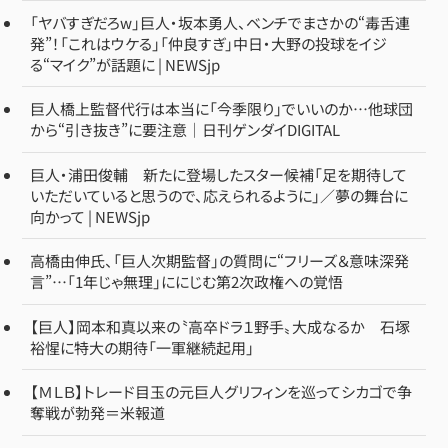
「ヤバすぎだろw」巨人・坂本勇人、ベンチでまさかの“毒舌連
発”！「これはウケる」「仲良すぎ」中日・大野の投球をイジ
る“マイク”が話題に | NEWSjp
巨人橋上監督代行は本当に「今季限り」でいいのか…他球団
から“引き抜き”に要注意｜日刊ゲンダイDIGITAL
巨人・浦田俊輔 新たに登場したスター候補「足を期待して
いただいていると思うので、応えられるように」／夢の舞台に
向かって | NEWSjp
高橋由伸氏、「巨人次期監督」の質問に“フリーズ＆意味深発
言”…「1年じゃ無理」ににじむ第2次政権への覚悟
【巨人】岡本和真以来の〝高卒ドラ１野手〟大成なるか 石塚
裕惺に特大の期待「一軍継続起用」
【ＭＬＢ】トレード目玉の元巨人グリフィンを巡ってシカゴで争
奪戦が勃発＝米報道