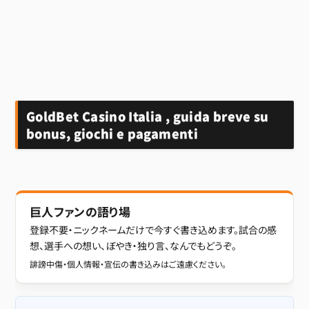
GoldBet Casino Italia , guida breve su
bonus, giochi e pagamenti
巨人ファンの語り場
登録不要・ニックネームだけで今すぐ書き込めます。試合の感
想、選手への想い、ぼやき・独り言、なんでもどうぞ。
誹謗中傷・個人情報・宣伝の書き込みはご遠慮ください。