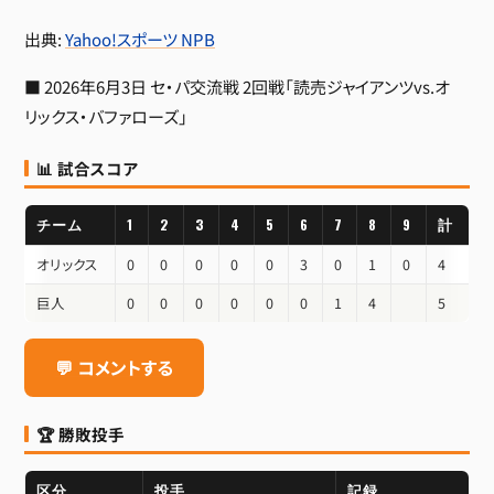
出典:
Yahoo!スポーツ NPB
■ 2026年6月3日 セ・パ交流戦 2回戦「読売ジャイアンツvs.オ
リックス・バファローズ」
📊 試合スコア
チーム
1
2
3
4
5
6
7
8
9
計
オリックス
0
0
0
0
0
3
0
1
0
4
巨人
0
0
0
0
0
0
1
4
5
💬 コメントする
🏆 勝敗投手
区分
投手
記録