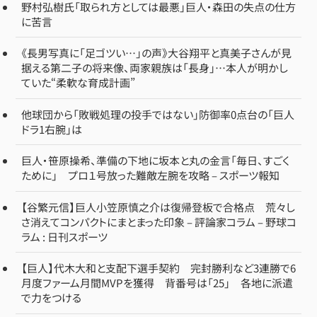
野村弘樹氏「取られ方としては最悪」巨人・森田の失点の仕方
に苦言
《長男写真に「足ゴツい…」の声》大谷翔平と真美子さんが見
据える第二子の将来像、両家親族は「長身」…本人が明かし
ていた“柔軟な育成計画”
他球団から「敗戦処理の投手ではない」防御率0点台の「巨人
ドラ1右腕」は
巨人・笹原操希、準備の下地に坂本と丸の金言「毎日、すごく
ために」 プロ１号放った難敵左腕を攻略 – スポーツ報知
【谷繁元信】巨人小笠原慎之介は復帰登板で合格点 荒々し
さ消えてコンパクトにまとまった印象 – 評論家コラム – 野球コ
ラム : 日刊スポーツ
【巨人】代木大和と支配下選手契約 完封勝利など3連勝で6
月度ファーム月間MVPを獲得 背番号は「25」 各地に派遣
で力をつける