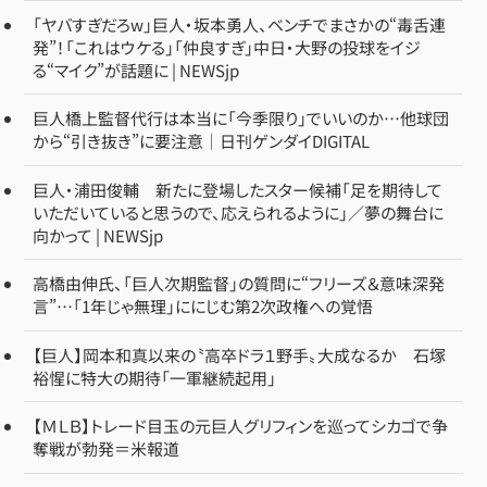
「ヤバすぎだろw」巨人・坂本勇人、ベンチでまさかの“毒舌連
発”！「これはウケる」「仲良すぎ」中日・大野の投球をイジ
る“マイク”が話題に | NEWSjp
巨人橋上監督代行は本当に「今季限り」でいいのか…他球団
から“引き抜き”に要注意｜日刊ゲンダイDIGITAL
巨人・浦田俊輔 新たに登場したスター候補「足を期待して
いただいていると思うので、応えられるように」／夢の舞台に
向かって | NEWSjp
高橋由伸氏、「巨人次期監督」の質問に“フリーズ＆意味深発
言”…「1年じゃ無理」ににじむ第2次政権への覚悟
【巨人】岡本和真以来の〝高卒ドラ１野手〟大成なるか 石塚
裕惺に特大の期待「一軍継続起用」
【ＭＬＢ】トレード目玉の元巨人グリフィンを巡ってシカゴで争
奪戦が勃発＝米報道