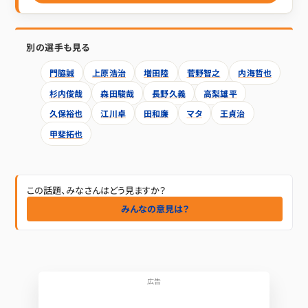
別の選手も見る
門脇誠
上原浩治
増田陸
菅野智之
内海哲也
杉内俊哉
森田駿哉
長野久義
高梨雄平
久保裕也
江川卓
田和廉
マタ
王貞治
甲斐拓也
この話題、みなさんはどう見ますか？
みんなの意見は？
広告