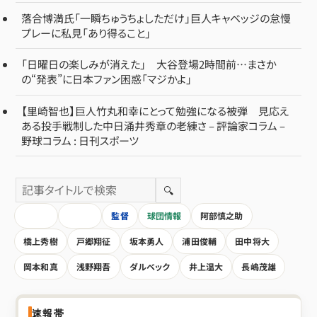
落合博満氏「一瞬ちゅうちょしただけ」巨人キャベッジの怠慢
プレーに私見「あり得ること」
「日曜日の楽しみが消えた」 大谷登場2時間前…まさか
の“発表”に日本ファン困惑「マジかよ」
【里崎智也】巨人竹丸和幸にとって勉強になる被弾 見応え
ある投手戦制した中日涌井秀章の老練さ – 評論家コラム –
野球コラム : 日刊スポーツ
🔍
HOME
全記事
監督
球団情報
阿部慎之助
橋上秀樹
戸郷翔征
坂本勇人
浦田俊輔
田中将大
岡本和真
浅野翔吾
ダルベック
井上温大
長嶋茂雄
速報帯