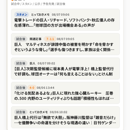
試合中 / スタメン / 公示 / 予告先発 / 試合後
スタメン
とっておきメモ
08/07 09:06
電撃トレードの巨人・リチャード、ソフトバンク・秋広優人の存
在感薄れ...「他球団の方が出場機会ある」の声が
試合後
関連記事
７-１１
08/07 09:05
巨人 マルティネスが誹謗中傷の被害を明かす「命を脅かす
ぞというような脅し」「選手も傷つきますし、家族は全く関係な
い存在なので」
試合後
巨人
08/07 09:02
【巨人】次期監督候補に坂本勇人が電撃浮上！ 橋上監督代行
で好調も、球団オーナーは「何も言えることはない」とけん制
試合後
4-0
08/06 13:44
「化ける気配あるよな」巨人に現れた強心臓ルーキー 圧巻
の.500 内野のユーティリティぶりも話題「積極性もほれぼれ
します」
試合後
とっておきメモ
08/06 10:02
巨人橋上代行は「無欲で大胆」、阪神藤川監督は「雑音だらけ」
…セ優勝争いの命運を分けそうな境遇の違い｜日刊ゲンダイ
DIGITAL