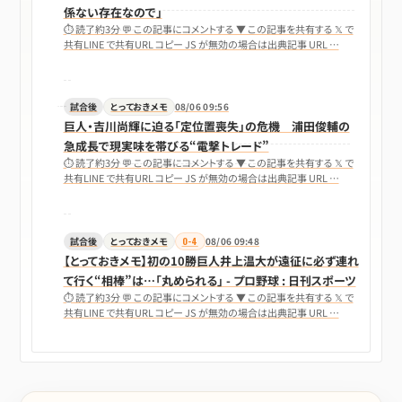
係ない存在なので」
⏱ 読了約3分 💬 この記事にコメントする ▼ この記事を共有する 𝕏 で
共有LINE で共有URL コピー JS が無効の場合は出典記事 URL …
試合後
とっておきメモ
08/06 09:56
巨人・吉川尚輝に迫る「定位置喪失」の危機 浦田俊輔の
急成長で現実味を帯びる“電撃トレード”
⏱ 読了約3分 💬 この記事にコメントする ▼ この記事を共有する 𝕏 で
共有LINE で共有URL コピー JS が無効の場合は出典記事 URL …
試合後
とっておきメモ
0-4
08/06 09:48
【とっておきメモ】初の10勝巨人井上温大が遠征に必ず連れ
て行く“相棒”は…「丸められる」 - プロ野球 : 日刊スポーツ
⏱ 読了約3分 💬 この記事にコメントする ▼ この記事を共有する 𝕏 で
共有LINE で共有URL コピー JS が無効の場合は出典記事 URL …