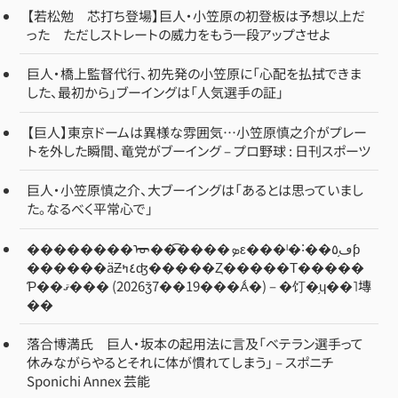
【若松勉 芯打ち登場】巨人・小笠原の初登板は予想以上だ
った ただしストレートの威力をもう一段アップさせよ
巨人・橋上監督代行、初先発の小笠原に「心配を払拭できま
した、最初から」ブーイングは「人気選手の証」
【巨人】東京ドームは異様な雰囲気…小笠原慎之介がプレー
トを外した瞬間、竜党がブーイング – プロ野球 : 日刊スポーツ
巨人・小笠原慎之介、大ブーイングは「あるとは思っていまし
た。なるべく平常心で」
��������ᡡ��͡����ܤε���ˡ�˸��ڡ֥٥ƥ
������äƵ٤ߤʤ�����Ȥ�����Τ�����
Ƥ��ޤ��� (2026ǯ7��19���Ǻ�) – �饤�֥ɥ��˥塼
��
落合博満氏 巨人・坂本の起用法に言及「ベテラン選手って
休みながらやるとそれに体が慣れてしまう」 – スポニチ
Sponichi Annex 芸能