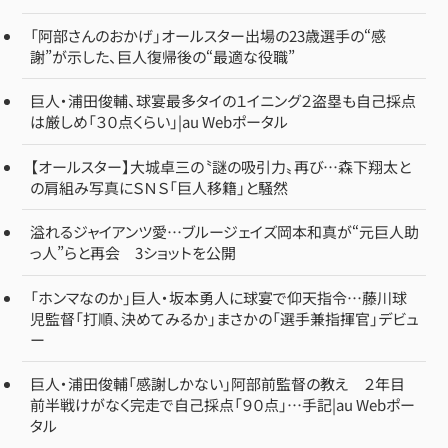
「阿部さんのおかげ」オールスター出場の23歳選手の“感
謝”が示した、巨人復帰後の“最適な役職”
巨人・浦田俊輔、球宴最多タイの１イニング２盗塁も自己採点
は厳しめ「３０点くらい」|au Webポータル
【オールスター】大城卓三の〝謎の吸引力〟再び…森下翔太と
の肩組み写真にＳＮＳ「巨人移籍」と騒然
溢れるジャイアンツ愛…ブルージェイズ岡本和真が“元巨人助
っ人”らと再会 3ショットを公開
「ホンマなのか」巨人・坂本勇人に球宴で仰天指令…藤川球
児監督「打順、決めてみるか」まさかの「選手兼指揮官」デビュ
ー
巨人・浦田俊輔「感謝しかない」阿部前監督の教え ２年目
前半戦けがなく完走で自己採点「９０点」…手記|au Webポー
タル