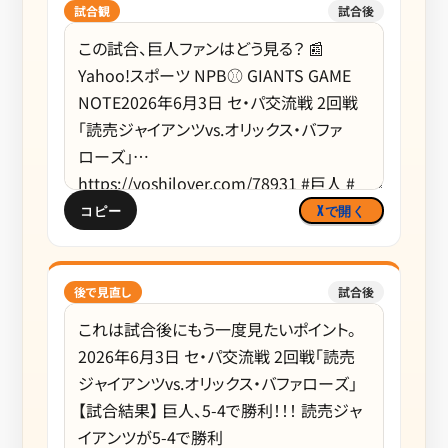
試合観
試合後
コピー
Xで開く
後で見直し
試合後