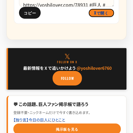
コピー
Xで開く
𝕏
FOLLOW ON X
最新情報を X で追いかけよう
@yoshilover6760
FOLLOW
💬 この話題、巨人ファン掲示板で語ろう
登録不要・ニックネームだけで今すぐ書き込めます。
【独り言】今日の巨人にひとこと
掲示板を見る