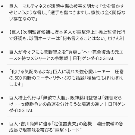
巨人 マルティネスが誹謗中傷の被害を明かす「命を脅かす
ぞというような脅し」「選手も傷つきますし、家族は全く関係な
い存在なので」
【巨人】次期監督候補に坂本勇人が電撃浮上！ 橋上監督代行
で好調も、球団オーナーは「何も言えることはない」とけん制
巨人が今オフにも菅野智之を“買戻し”へ…完全復活の元エ
ースを待つメジャーとの争奪戦｜日刊ゲンダイDIGITAL
「化ける気配あるよな」巨人に現れた強心臓ルーキー 圧巻
の.500 内野のユーティリティぶりも話題「積極性もほれぼれ
します」
巨人橋上代行は「無欲で大胆」、阪神藤川監督は「雑音だら
け」…セ優勝争いの命運を分けそうな境遇の違い｜日刊ゲン
ダイDIGITAL
巨人・吉川尚輝に迫る「定位置喪失」の危機 浦田俊輔の急
成長で現実味を帯びる“電撃トレード”