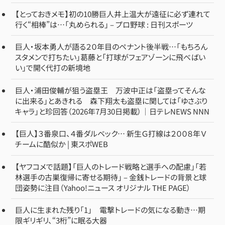
【とっておきメモ】初の10勝巨人井上温大が遠征に必ず連れて
行く“相棒”は…「丸められる」 – プロ野球 : 日刊スポーツ
巨人・坂本勇人が語る２０年目のペナント後半戦…「もちろん
スタメンで打ちたい」葛藤と「打球がフェアゾーンに飛べばい
い」で開く代打の新境地
巨人・浦田俊輔が狙う盗塁王 万波中正は「盗塁ってそんな
に出来る」とあきれる 森下翔太も盗塁に関しては「ゆさぶり
キャラ」と珍回答（2026年7月30日掲載）｜日テレNEWS NNN
【巨人】３番泉口、４番ダルベック… 新生Ｇ打線は２００８年Ｖ
チームに酷似か | 東スポWEB
【ヤフコメで話題】「巨人のトレード戦略と選手への配慮」「若
林選手の古巣復帰に寄せる期待」 – 金銭トレードの背景と球
団姿勢に注目（Yahoo!ニュース オリジナル THE PAGE）
巨人に生まれた残り「1」 電撃トレードの気になる動き…期
限ギリギリ、“3桁”に眠る大器