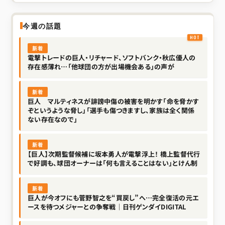
今週の話題
新着
電撃トレードの巨人・リチャード、ソフトバンク・秋広優人の
存在感薄れ…「他球団の方が出場機会ある」の声が
新着
巨人 マルティネスが誹謗中傷の被害を明かす「命を脅かす
ぞというような脅し」「選手も傷つきますし、家族は全く関係
ない存在なので」
新着
【巨人】次期監督候補に坂本勇人が電撃浮上！ 橋上監督代行
で好調も、球団オーナーは「何も言えることはない」とけん制
新着
巨人が今オフにも菅野智之を“買戻し”へ…完全復活の元エ
ースを待つメジャーとの争奪戦｜日刊ゲンダイDIGITAL