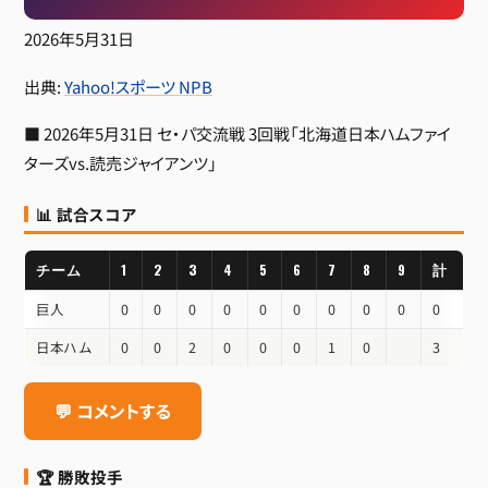
2026年5月31日
出典:
Yahoo!スポーツ NPB
■ 2026年5月31日 セ・パ交流戦 3回戦「北海道日本ハムファイ
ターズvs.読売ジャイアンツ」
📊 試合スコア
チーム
1
2
3
4
5
6
7
8
9
計
巨人
0
0
0
0
0
0
0
0
0
0
日本ハム
0
0
2
0
0
0
1
0
3
💬 コメントする
🏆 勝敗投手