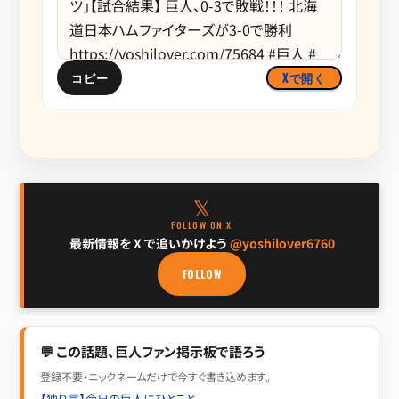
コピー
Xで開く
𝕏
FOLLOW ON X
最新情報を X で追いかけよう
@yoshilover6760
FOLLOW
💬 この話題、巨人ファン掲示板で語ろう
登録不要・ニックネームだけで今すぐ書き込めます。
【独り言】今日の巨人にひとこと