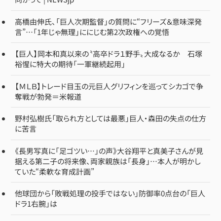
高橋由伸氏、「巨人次期監督」の質問に“フリーズ＆意味深発
言”…「1年じゃ無理」ににじむ第2次政権への覚悟
【巨人】岡本和真以来の〝高卒ドラ１野手〟大成なるか 石塚
裕惺に特大の期待「一軍継続起用」
【ＭＬＢ】トレード目玉の元巨人グリフィンを巡ってシカゴで争
奪戦が勃発＝米報道
野村弘樹氏「取られ方としては最悪」巨人・森田の失点の仕方
に苦言
《長男写真に「足ゴツい…」の声》大谷翔平と真美子さんが見
据える第二子の将来像、両家親族は「長身」…本人が明かし
ていた“柔軟な育成計画”
他球団から「敗戦処理の投手ではない」防御率0点台の「巨人
ドラ1右腕」は