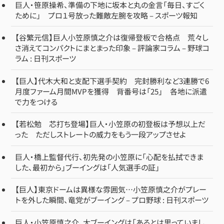
巨人・笹原操希、準備の下地に坂本と丸の金言「毎日、すごく
ために」 プロ１号放った難敵左腕を攻略 – スポーツ報知
【谷繁元信】巨人小笠原慎之介は復帰登板で合格点 荒々し
さ消えてコンパクトにまとまった印象 – 評論家コラム – 野球コ
ラム : 日刊スポーツ
【巨人】代木大和と支配下選手契約 完封勝利など3連勝で6
月度ファーム月間MVPを獲得 背番号は「25」 各地に派遣
で力をつける
【若松勉 芯打ち登場】巨人・小笠原の初登板は予想以上だ
った ただしストレートの威力をもう一段アップさせよ
巨人・橋上監督代行、初先発の小笠原に「心配を払拭できま
した、最初から」ブーイングは「人気選手の証」
【巨人】東京ドームは異様な雰囲気…小笠原慎之介がプレー
トを外した瞬間、竜党がブーイング – プロ野球 : 日刊スポーツ
巨人・小笠原慎之介、大ブーイングは「あるとは思っていまし