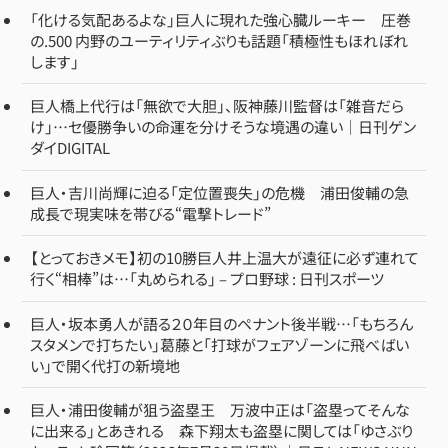
「化ける気配あるよな」巨人に現れた強心臓ルーキー 圧巻
の.500 内野のユーティリティぶりも話題「積極性もほれぼれ
します」
巨人橋上代行は「無欲で大胆」、阪神藤川監督は「雑音だら
け」…セ優勝争いの命運を分けそうな境遇の違い｜日刊ゲン
ダイDIGITAL
巨人・吉川尚輝に迫る「定位置喪失」の危機 浦田俊輔の急
成長で現実味を帯びる“電撃トレード”
【とっておきメモ】初の10勝巨人井上温大が遠征に必ず連れて
行く“相棒”は…「丸められる」 – プロ野球 : 日刊スポーツ
巨人・坂本勇人が語る２０年目のペナント後半戦…「もちろん
スタメンで打ちたい」葛藤と「打球がフェアゾーンに飛べばい
い」で開く代打の新境地
巨人・浦田俊輔が狙う盗塁王 万波中正は「盗塁ってそんな
に出来る」とあきれる 森下翔太も盗塁に関しては「ゆさぶり