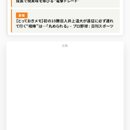
成長で現実味を帯びる“電撃トレード”
新着
【とっておきメモ】初の10勝巨人井上温大が遠征に必ず連れ
て行く“相棒”は…「丸められる」 – プロ野球 : 日刊スポーツ
広告