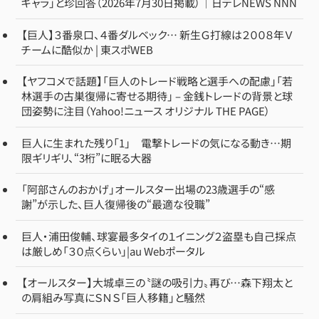
キャラ」と珍回答（2026年7月30日掲載）｜日テレNEWS NNN
【巨人】３番泉口、４番ダルベック… 新生Ｇ打線は２００８年Ｖ
チームに酷似か | 東スポWEB
【ヤフコメで話題】「巨人のトレード戦略と選手への配慮」「若
林選手の古巣復帰に寄せる期待」 – 金銭トレードの背景と球
団姿勢に注目（Yahoo!ニュース オリジナル THE PAGE）
巨人に生まれた残り「1」 電撃トレードの気になる動き…期
限ギリギリ、“3桁”に眠る大器
「阿部さんのおかげ」オールスター出場の23歳選手の“感
謝”が示した、巨人復帰後の“最適な役職”
巨人・浦田俊輔、球宴最多タイの１イニング２盗塁も自己採点
は厳しめ「３０点くらい」|au Webポータル
【オールスター】大城卓三の〝謎の吸引力〟再び…森下翔太と
の肩組み写真にＳＮＳ「巨人移籍」と騒然