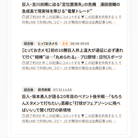
巨人・吉川尚輝に迫る「定位置喪失」の危機 浦田俊輔の
急成長で現実味を帯びる“電撃トレード”
⏱ 読了約3分 💬 この記事にコメントする ▼ この記事を共有する 𝕏 で
共有LINE で共有URL コピー JS が無効の場合は出典記事 URL …
試合後
とっておきメモ
0-4
08/06 09:48
【とっておきメモ】初の10勝巨人井上温大が遠征に必ず連れ
て行く“相棒”は…「丸められる」 - プロ野球 : 日刊スポーツ
⏱ 読了約3分 💬 この記事にコメントする ▼ この記事を共有する 𝕏 で
共有LINE で共有URL コピー JS が無効の場合は出典記事 URL …
試合後
読売新聞
07/31 11:56
巨人・坂本勇人が語る２０年目のペナント後半戦…「もちろ
んスタメンで打ちたい」葛藤と「打球がフェアゾーンに飛べ
ばいい」で開く代打の新境地
⏱ 読了約3分 💬 この記事にコメントする ▼ この記事を共有する 𝕏 で
共有LINE で共有URL コピー JS が無効の場合は出典記事 URL …