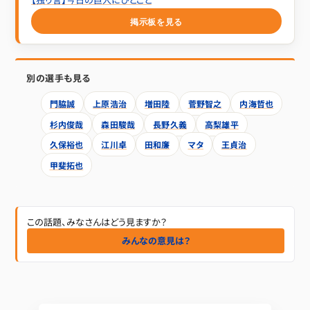
掲示板を見る
別の選手も見る
門脇誠
上原浩治
増田陸
菅野智之
内海哲也
杉内俊哉
森田駿哉
長野久義
高梨雄平
久保裕也
江川卓
田和廉
マタ
王貞治
甲斐拓也
この話題、みなさんはどう見ますか？
みんなの意見は？