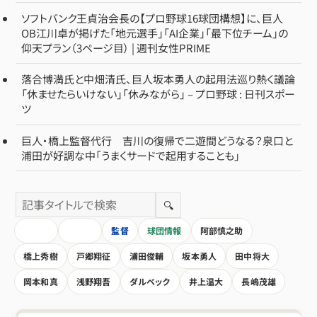
ソフトバンク王貞治会長の【プロ野球16球団構想】に、巨人
OB江川卓が掲げた「地元選手」「AI企業」「最下位チーム」の
仰天プラン（3ページ目） | 週刊女性PRIME
落合博満氏と中畑清氏、巨人坂本勇人の起用法巡り熱く議論
「休ませたらいけない」「休みながら」 – プロ野球 : 日刊スポー
ツ
巨人・橋上監督代行 吉川の復帰で二遊間どうなる？泉口と
浦田が好調な中「うまくサードで起用することも」
🔍
HOME
全記事
監督
球団情報
阿部慎之助
橋上秀樹
戸郷翔征
浦田俊輔
坂本勇人
田中将大
岡本和真
浅野翔吾
ダルベック
井上温大
長嶋茂雄