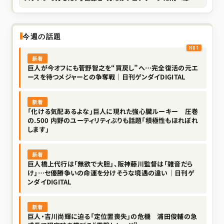
い」で開く代打の新境地
今週の話題
新着
巨人が今オフにも菅野智之を“買戻し”へ…完全復活の元エ
ースを待つメジャーとの争奪戦｜日刊ゲンダイDIGITAL
新着
「化ける気配あるよな」巨人に現れた強心臓ルーキー 圧巻
の.500 内野のユーティリティぶりも話題「積極性もほれぼれ
します」
新着
巨人橋上代行は「無欲で大胆」、阪神藤川監督は「雑音だら
け」…セ優勝争いの命運を分けそうな境遇の違い｜日刊ゲ
ンダイDIGITAL
新着
巨人・吉川尚輝に迫る「定位置喪失」の危機 浦田俊輔の急