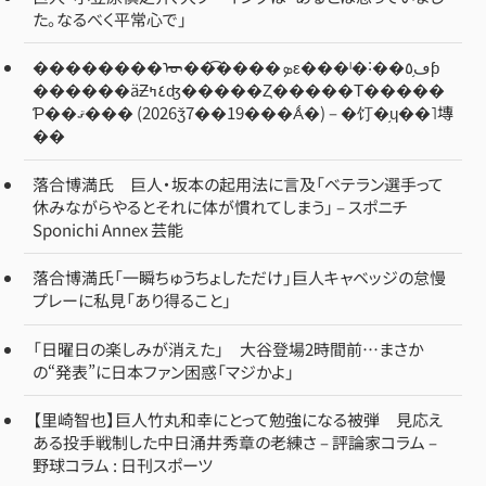
た。なるべく平常心で」
��������ᡡ��͡����ܤε���ˡ�˸��ڡ֥٥ƥ
������äƵ٤ߤʤ�����Ȥ�����Τ�����
Ƥ��ޤ��� (2026ǯ7��19���Ǻ�) – �饤�֥ɥ��˥塼
��
落合博満氏 巨人・坂本の起用法に言及「ベテラン選手って
休みながらやるとそれに体が慣れてしまう」 – スポニチ
Sponichi Annex 芸能
落合博満氏「一瞬ちゅうちょしただけ」巨人キャベッジの怠慢
プレーに私見「あり得ること」
「日曜日の楽しみが消えた」 大谷登場2時間前…まさか
の“発表”に日本ファン困惑「マジかよ」
【里崎智也】巨人竹丸和幸にとって勉強になる被弾 見応え
ある投手戦制した中日涌井秀章の老練さ – 評論家コラム –
野球コラム : 日刊スポーツ