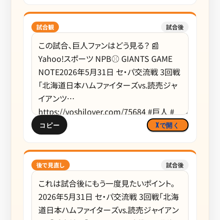
試合観
試合後
コピー
Xで開く
後で見直し
試合後