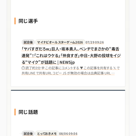
同じ選手
試合後
マイナビオールスターゲーム2026
07/29 09:26
「ヤバすぎだろw」巨人・坂本勇人、ベンチでまさかの“毒舌
連発”！「これはウケる」「仲良すぎ」中日・大野の投球をイジ
る“マイク”が話題に | NEWSjp
⏱ 読了約3分 💬 この記事にコメントする ▼ この記事を共有する 𝕏 で
共有LINE で共有URL コピー JS が無効の場合は出典記事 URL …
同じ話題
試合後
とっておきメモ
08/06 09:56