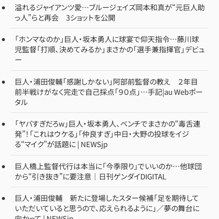
溢れるジャイアンツ愛…ブルージェイズ岡本和真が“元巨人助
っ人”らと再会 3ショットを公開
「ホンマなのか」巨人・坂本勇人に球宴で仰天指令…藤川球
児監督「打順、決めてみるか」まさかの「選手兼指揮官」デビュ
ー
巨人・浦田俊輔「感謝しかない」阿部前監督の教え ２年目
前半戦けがなく完走で自己採点「９０点」…手記|au Webポー
タル
「ヤバすぎだろw」巨人・坂本勇人、ベンチでまさかの“毒舌連
発”！「これはウケる」「仲良すぎ」中日・大野の投球をイジ
る“マイク”が話題に | NEWSjp
巨人橋上監督代行は本当に「今季限り」でいいのか…他球団
から“引き抜き”に要注意｜日刊ゲンダイDIGITAL
巨人・浦田俊輔 新たに登場したスター候補「足を期待して
いただいていると思うので、応えられるように」／夢の舞台に
向かって | NEWSjp