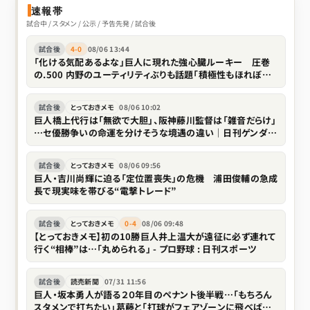
速報帯
試合中 / スタメン / 公示 / 予告先発 / 試合後
試合後
4-0
08/06 13:44
「化ける気配あるよな」巨人に現れた強心臓ルーキー 圧巻
の.500 内野のユーティリティぶりも話題「積極性もほれぼれ
します」
試合後
とっておきメモ
08/06 10:02
巨人橋上代行は「無欲で大胆」、阪神藤川監督は「雑音だらけ」
…セ優勝争いの命運を分けそうな境遇の違い｜日刊ゲンダイ
DIGITAL
試合後
とっておきメモ
08/06 09:56
巨人・吉川尚輝に迫る「定位置喪失」の危機 浦田俊輔の急成
長で現実味を帯びる“電撃トレード”
試合後
とっておきメモ
0-4
08/06 09:48
【とっておきメモ】初の10勝巨人井上温大が遠征に必ず連れて
行く“相棒”は…「丸められる」 - プロ野球 : 日刊スポーツ
試合後
読売新聞
07/31 11:56
巨人・坂本勇人が語る２０年目のペナント後半戦…「もちろん
スタメンで打ちたい」葛藤と「打球がフェアゾーンに飛べばい