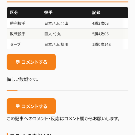
区分
投手
記録
勝利投手
日本ハム 北山
4勝2敗0S
敗戦投手
巨人 竹丸
5勝4敗0S
セーブ
日本ハム 柳川
1勝0敗14S
💬 コメントする
悔しい敗戦です。
💬 コメントする
この記事へのコメント・反応はコメント欄からお願いします。