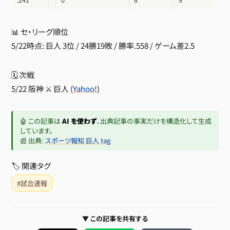
📊 セ・リーグ順位
5/22時点: 巨人 3位 / 24勝19敗 / 勝率.558 / ゲーム差2.5
🗓 次戦
5/22 阪神 ⚔️ 巨人 (
Yahoo!
)
🤖 この記事は
AI を使わず
、出典記事の事実だけを構造化して生成
しています。
📰 出典:
スポーツ報知 巨人 tag
🏷 関連タグ
#試合速報
▼ この記事を共有する