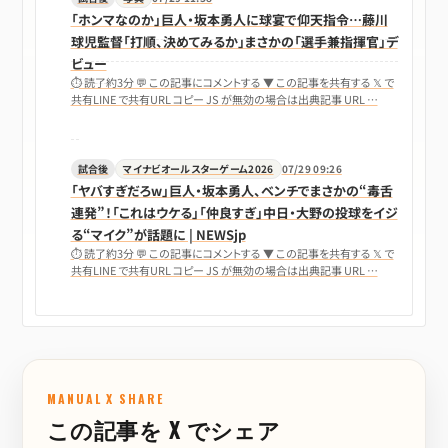
「ホンマなのか」巨人・坂本勇人に球宴で仰天指令…藤川
球児監督「打順、決めてみるか」まさかの「選手兼指揮官」デ
ビュー
⏱ 読了約3分 💬 この記事にコメントする ▼ この記事を共有する 𝕏 で
共有LINE で共有URL コピー JS が無効の場合は出典記事 URL …
試合後
マイナビオールスターゲーム2026
07/29 09:26
「ヤバすぎだろw」巨人・坂本勇人、ベンチでまさかの“毒舌
連発”！「これはウケる」「仲良すぎ」中日・大野の投球をイジ
る“マイク”が話題に | NEWSjp
⏱ 読了約3分 💬 この記事にコメントする ▼ この記事を共有する 𝕏 で
共有LINE で共有URL コピー JS が無効の場合は出典記事 URL …
MANUAL X SHARE
この記事を X でシェア