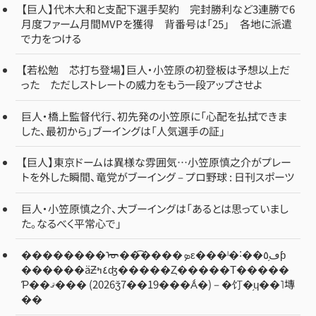
【巨人】代木大和と支配下選手契約 完封勝利など3連勝で6
月度ファーム月間MVPを獲得 背番号は「25」 各地に派遣
で力をつける
【若松勉 芯打ち登場】巨人・小笠原の初登板は予想以上だ
った ただしストレートの威力をもう一段アップさせよ
巨人・橋上監督代行、初先発の小笠原に「心配を払拭できま
した、最初から」ブーイングは「人気選手の証」
【巨人】東京ドームは異様な雰囲気…小笠原慎之介がプレー
トを外した瞬間、竜党がブーイング – プロ野球 : 日刊スポーツ
巨人・小笠原慎之介、大ブーイングは「あるとは思っていまし
た。なるべく平常心で」
��������ᡡ��͡����ܤε���ˡ�˸��ڡ֥٥ƥ
������äƵ٤ߤʤ�����Ȥ�����Τ�����
Ƥ��ޤ��� (2026ǯ7��19���Ǻ�) – �饤�֥ɥ��˥塼
��