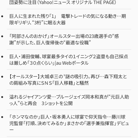
団姿勢に注目（Yahoo!ニュース オリジナル THE PAGE）
巨人に生まれた残り「1」 電撃トレードの気になる動き…期
限ギリギリ、“3桁”に眠る大器
「阿部さんのおかげ」オールスター出場の23歳選手の“感
謝”が示した、巨人復帰後の“最適な役職”
巨人・浦田俊輔、球宴最多タイの１イニング２盗塁も自己採点
は厳しめ「３０点くらい」|au Webポータル
【オールスター】大城卓三の〝謎の吸引力〟再び…森下翔太と
の肩組み写真にＳＮＳ「巨人移籍」と騒然
溢れるジャイアンツ愛…ブルージェイズ岡本和真が“元巨人助
っ人”らと再会 3ショットを公開
「ホンマなのか」巨人・坂本勇人に球宴で仰天指令…藤川球
児監督「打順、決めてみるか」まさかの「選手兼指揮官」デビュ
ー