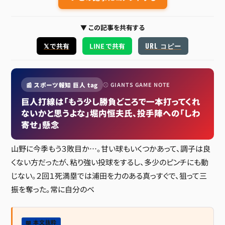
▼ この記事を共有する
URL コピー
𝕏 で共有
LINE で共有
📰 スポーツ報知 巨人 tag
⚾ GIANTS GAME NOTE
巨人打線は「もう少し勝負どころで一本打ってくれ
ないかと思うよな」堀内恒夫氏、投手陣への「しわ
寄せ」懸念
山野に今季もう３敗目か…。甘い球もいくつかあって、調子は良
くない方だったが、粘り強い投球をするし、多少のピンチにも動
じない。２回１死満塁では浦田を力のある真っすぐで、狙って三
振を奪った。常に自分のベ
📖 本文抜粋