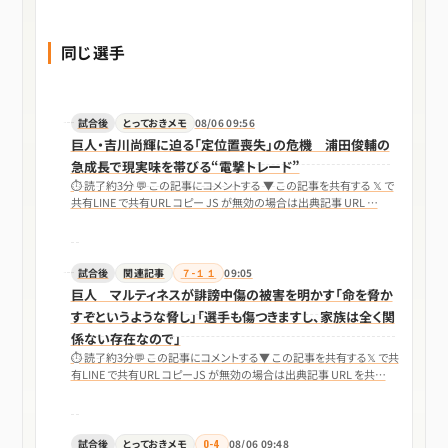
同じ選手
試合後
とっておきメモ
08/06 09:56
巨人・吉川尚輝に迫る「定位置喪失」の危機 浦田俊輔の
急成長で現実味を帯びる“電撃トレード”
⏱ 読了約3分 💬 この記事にコメントする ▼ この記事を共有する 𝕏 で
共有LINE で共有URL コピー JS が無効の場合は出典記事 URL …
試合後
関連記事
７-１１
09:05
巨人 マルティネスが誹謗中傷の被害を明かす「命を脅か
すぞというような脅し」「選手も傷つきますし、家族は全く関
係ない存在なので」
⏱ 読了約3分💬 この記事にコメントする▼ この記事を共有する𝕏 で共
有LINE で共有URL コピーJS が無効の場合は出典記事 URL を共…
試合後
とっておきメモ
0-4
08/06 09:48