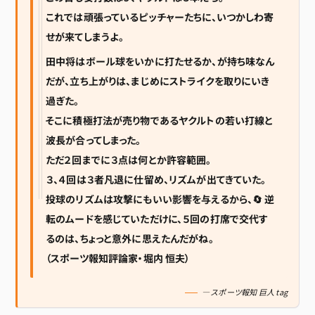
これでは頑張っているピッチャーたちに、いつかしわ寄
せが来てしまうよ。
田中将はボール球をいかに打たせるか、が持ち味なん
だが、立ち上がりは、まじめにストライクを取りにいき
過ぎた。
そこに積極打法が売り物であるヤクルトの若い打線と
波長が合ってしまった。
ただ２回までに３点は何とか許容範囲。
３、４回は３者凡退に仕留め、リズムが出てきていた。
投球のリズムは攻撃にもいい影響を与えるから、🔄 逆
転のムードを感じていただけに、５回の打席で交代す
るのは、ちょっと意外に思えたんだがね。
（スポーツ報知評論家・堀内 恒夫）
— スポーツ報知 巨人 tag