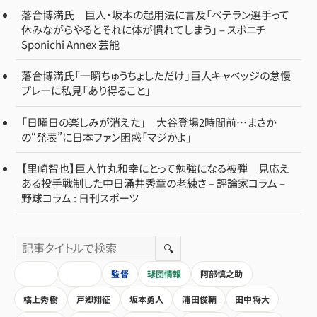
落合博満氏 巨人・坂本の起用法に言及「ベテラン選手って
休みながらやるとそれに体が慣れてしまう」 – スポニチ
Sponichi Annex 芸能
落合博満氏「一瞬ちゅうちょしただけ」巨人キャベッジの怠慢
プレーに私見「あり得ること」
「日曜日の楽しみが消えた」 大谷登場2時間前…まさか
の“発表”に日本ファン困惑「マジかよ」
【里崎智也】巨人竹丸和幸にとって勉強になる被弾 見応え
ある投手戦制した中日涌井秀章の老練さ – 評論家コラム –
野球コラム : 日刊スポーツ
🔍
HOME
全記事
監督
球団情報
阿部慎之助
橋上秀樹
戸郷翔征
坂本勇人
浦田俊輔
田中将大