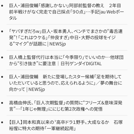
巨人・浦田俊輔「感謝しかない」阿部前監督の教え ２年目
前半戦けがなく完走で自己採点「９０点」…手記|au Webポー
タル
「ヤバすぎだろw」巨人・坂本勇人、ベンチでまさかの“毒舌連
発”！「これはウケる」「仲良すぎ」中日・大野の投球をイジ
る“マイク”が話題に | NEWSjp
巨人橋上監督代行は本当に「今季限り」でいいのか…他球団
から“引き抜き”に要注意｜日刊ゲンダイDIGITAL
巨人・浦田俊輔 新たに登場したスター候補「足を期待して
いただいていると思うので、応えられるように」／夢の舞台に
向かって | NEWSjp
高橋由伸氏、「巨人次期監督」の質問に“フリーズ＆意味深発
言”…「1年じゃ無理」ににじむ第2次政権への覚悟
【巨人】岡本和真以来の〝高卒ドラ１野手〟大成なるか 石塚
裕惺に特大の期待「一軍継続起用」