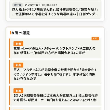
試合後
とっておきメモ
08/06 10:02
巨人橋上代行は「無欲で大胆」、阪神藤川監督は「雑音だらけ」
…セ優勝争いの命運を分けそうな境遇の違い｜日刊ゲンダイ
DIGITAL
今週の話題
新着
電撃トレードの巨人・リチャード、ソフトバンク・秋広優人の
存在感薄れ…「他球団の方が出場機会ある」の声が
新着
巨人 マルティネスが誹謗中傷の被害を明かす「命を脅かす
ぞというような脅し」「選手も傷つきますし、家族は全く関係
ない存在なので」
新着
【巨人】次期監督候補に坂本勇人が電撃浮上！ 橋上監督代行
で好調も、球団オーナーは「何も言えることはない」とけん制