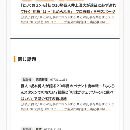
【とっておきメモ】初の10勝巨人井上温大が遠征に必ず連れ
て行く“相棒”は…「丸められる」 - プロ野球 : 日刊スポーツ
⏱ 読了約3分 💬 この記事にコメントする ▼ この記事を共有する 𝕏 で
共有LINE で共有URL コピー JS が無効の場合は出典記事 URL …
同じ話題
試合後
読売新聞
07/31 11:56
巨人・坂本勇人が語る２０年目のペナント後半戦…「もちろ
んスタメンで打ちたい」葛藤と「打球がフェアゾーンに飛べ
ばいい」で開く代打の新境地
⏱ 読了約3分 💬 この記事にコメントする ▼ この記事を共有する 𝕏 で
共有LINE で共有URL コピー JS が無効の場合は出典記事 URL …
試合後
写真
07/29 11:38