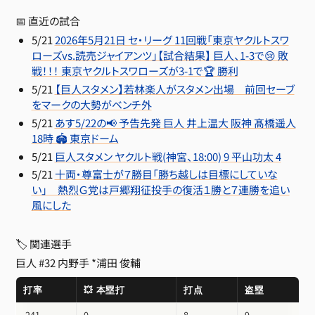
📅 直近の試合
5/21
2026年5月21日 セ・リーグ 11回戦「東京ヤクルトスワ
ローズvs.読売ジャイアンツ」【試合結果】 巨人、1-3で😢 敗
戦！！！ 東京ヤクルトスワローズが3-1で🏆 勝利
5/21
【巨人スタメン】若林楽人がスタメン出場 前回セーブ
をマークの大勢がベンチ外
5/21
あす5/22の📢 予告先発 巨人 井上温大 阪神 髙橋遥人
18時 🏟 東京ドーム
5/21
巨人スタメン ヤクルト戦(神宮、18:00) 9 平山功太 4
5/21
十両・尊富士が７勝目「勝ち越しは目標にしていな
い」 熱烈Ｇ党は戸郷翔征投手の復活１勝と７連勝を追い
風にした
🏷 関連選手
巨人 #32 内野手
*浦田 俊輔
打率
💥 本塁打
打点
盗塁
.241
0
8
9