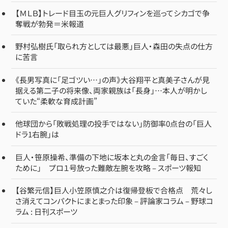
【ＭＬＢ】トレード目玉の元巨人グリフィンを巡ってシカゴで争
奪戦が勃発＝米報道
野村弘樹氏「取られ方としては最悪」巨人・森田の失点の仕方
に苦言
《長男写真に「足ゴツい…」の声》大谷翔平と真美子さんが見
据える第二子の将来像、両家親族は「長身」…本人が明かし
ていた“柔軟な育成計画”
他球団から「敗戦処理の投手ではない」防御率0点台の「巨人
ドラ1右腕」は
巨人・笹原操希、準備の下地に坂本と丸の金言「毎日、すごく
ために」 プロ１号放った難敵左腕を攻略 – スポーツ報知
【谷繁元信】巨人小笠原慎之介は復帰登板で合格点 荒々し
さ消えてコンパクトにまとまった印象 – 評論家コラム – 野球コ
ラム : 日刊スポーツ