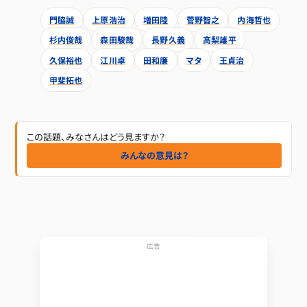
門脇誠
上原浩治
増田陸
菅野智之
内海哲也
杉内俊哉
森田駿哉
長野久義
高梨雄平
久保裕也
江川卓
田和廉
マタ
王貞治
甲斐拓也
この話題、みなさんはどう見ますか？
みんなの意見は？
広告