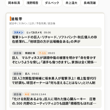
岡本和真
浅野翔吾
ダルベック
井上温大
長嶋茂雄
速報帯
試合中 / スタメン / 公示 / 予告先発 / 試合後
スタメン
とっておきメモ
09:06
電撃トレードの巨人・リチャード、ソフトバンク・秋広優人の存
在感薄れ...「他球団の方が出場機会ある」の声が
試合後
関連記事
７-１１
09:05
巨人 マルティネスが誹謗中傷の被害を明かす「命を脅かす
ぞというような脅し」「選手も傷つきますし、家族は全く関係な
い存在なので」
試合後
巨人
09:02
【巨人】次期監督候補に坂本勇人が電撃浮上！ 橋上監督代行
で好調も、球団オーナーは「何も言えることはない」とけん制
試合後
4-0
08/06 13:44
「化ける気配あるよな」巨人に現れた強心臓ルーキー 圧巻
の.500 内野のユーティリティぶりも話題「積極性もほれぼれ
します」