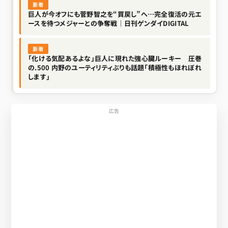
新着
巨人が今オフにも菅野智之を“買戻し”へ…完全復活の元エ
ースを待つメジャーとの争奪戦｜日刊ゲンダイDIGITAL
新着
「化ける気配あるよな」巨人に現れた強心臓ルーキー 圧巻
の.500 内野のユーティリティぶりも話題「積極性もほれぼれ
します」
広告