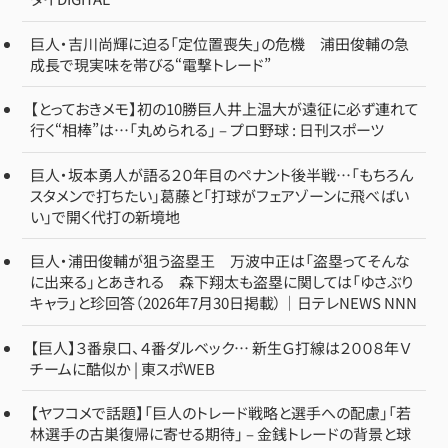
巨人・吉川尚輝に迫る「定位置喪失」の危機 浦田俊輔の急
成長で現実味を帯びる“電撃トレード”
【とっておきメモ】初の10勝巨人井上温大が遠征に必ず連れて
行く“相棒”は…「丸められる」 – プロ野球 : 日刊スポーツ
巨人・坂本勇人が語る２０年目のペナント後半戦…「もちろん
スタメンで打ちたい」葛藤と「打球がフェアゾーンに飛べばい
い」で開く代打の新境地
巨人・浦田俊輔が狙う盗塁王 万波中正は「盗塁ってそんな
に出来る」とあきれる 森下翔太も盗塁に関しては「ゆさぶり
キャラ」と珍回答（2026年7月30日掲載）｜日テレNEWS NNN
【巨人】３番泉口、４番ダルベック… 新生Ｇ打線は２００８年Ｖ
チームに酷似か | 東スポWEB
【ヤフコメで話題】「巨人のトレード戦略と選手への配慮」「若
林選手の古巣復帰に寄せる期待」 – 金銭トレードの背景と球