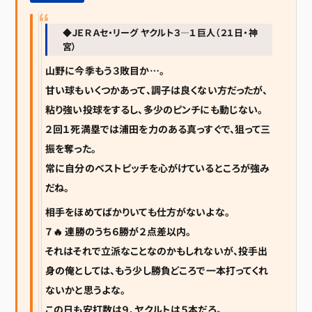
◆ＪＥＲＡセ・リーグ ヤクルト３―１巨人（２１日・神
宮）
山野に今季もう３敗目か…。
甘い球もいくつかあって、調子は良くない方だったが、
粘り強い投球をするし、多少のピンチにも動じない。
２回１死満塁では浦田を力のある真っすぐで、狙って三
振を奪った。
常に自分のベストピッチを心がけているところが強み
だね。
相手をほめてばかりいても仕方がないよな。
７🔥 連勝のうち６勝が２点差以内。
それはそれで立派なことなのかもしれないが、投手出
身の俺としては、もう少し勝負どころで一本打ってくれ
ないかと思うよな。
この日も安打数は９、ヤクルトは５本だろ。