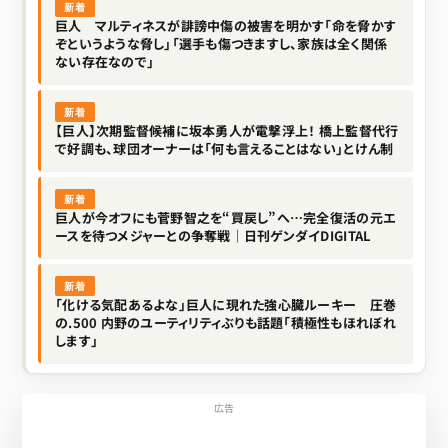
新着
巨人 マルティネスが誹謗中傷の被害を明かす「命を脅かす
ぞというような脅し」「選手も傷つきますし、家族は全く関係
ない存在なので」
新着
【巨人】次期監督候補に坂本勇人が電撃浮上！ 橋上監督代行
で好調も、球団オーナーは「何も言えることはない」とけん制
新着
巨人が今オフにも菅野智之を“買戻し”へ…完全復活の元エ
ースを待つメジャーとの争奪戦｜日刊ゲンダイDIGITAL
新着
「化ける気配あるよな」巨人に現れた強心臓ルーキー 圧巻
の.500 内野のユーティリティぶりも話題「積極性もほれぼれ
します」
広告