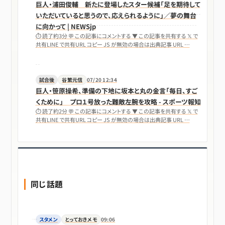
巨人・浦田俊輔 新たに登場したスター候補「足を期待して
いただいていると思うので、応えられるように」／夢の舞台
に向かって | NEWSjp
⏱ 読了約3分 💬 この記事にコメントする ▼ この記事を共有する 𝕏 で
共有LINE で共有URL コピー JS が無効の場合は出典記事 URL …
試合後
谷繁元信
07/20 12:34
巨人・笹原操希、準備の下地に坂本と丸の金言「毎日、すご
くために」 プロ１号放った難敵左腕を攻略 - スポーツ報知
⏱ 読了約2分 💬 この記事にコメントする ▼ この記事を共有する 𝕏 で
共有LINE で共有URL コピー JS が無効の場合は出典記事 URL …
同じ話題
スタメン
とっておきメモ
09:06