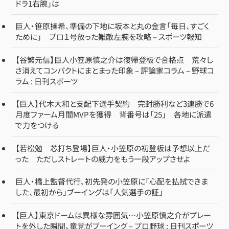
ドラ1右腕」は
巨人・笹原操希、準備の下地に坂本と丸の金言「毎日、すごく
ために」 プロ１号放った難敵左腕を攻略 – スポーツ報知
【谷繁元信】巨人小笠原慎之介は復帰登板で合格点 荒々し
さ消えてコンパクトにまとまった印象 – 評論家コラム – 野球コ
ラム : 日刊スポーツ
【巨人】代木大和と支配下選手契約 完封勝利など3連勝で6
月度ファーム月間MVPを獲得 背番号は「25」 各地に派遣
で力をつける
【若松勉 芯打ち登場】巨人・小笠原の初登板は予想以上だ
った ただしストレートの威力をもう一段アップさせよ
巨人・橋上監督代行、初先発の小笠原に「心配を払拭できま
した、最初から」ブーイングは「人気選手の証」
【巨人】東京ドームは異様な雰囲気…小笠原慎之介がプレー
トを外した瞬間、竜党がブーイング – プロ野球 : 日刊スポーツ