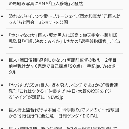
の肩組み写真にＳＮＳ「巨人移籍」と騒然
溢れるジャイアンツ愛…ブルージェイズ岡本和真が“元巨人助
っ人”らと再会 3ショットを公開
「ホンマなのか」巨人・坂本勇人に球宴で仰天指令…藤川球
児監督「打順、決めてみるか」まさかの「選手兼指揮官」デビュ
ー
巨人・浦田俊輔「感謝しかない」阿部前監督の教え ２年目
前半戦けがなく完走で自己採点「９０点」…手記|au Webポー
タル
「ヤバすぎだろw」巨人・坂本勇人、ベンチでまさかの“毒舌連
発”！「これはウケる」「仲良すぎ」中日・大野の投球をイジ
る“マイク”が話題に | NEWSjp
巨人橋上監督代行は本当に「今季限り」でいいのか…他球団
から“引き抜き”に要注意｜日刊ゲンダイDIGITAL
巨人・浦田俊輔 新たに登場したスター候補「足を期待して