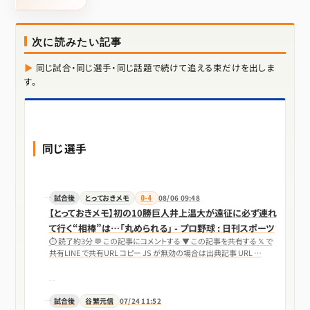
次に読みたい記事
同じ試合・同じ選手・同じ話題で続けて追える束だけを出しま
す。
同じ選手
試合後
とっておきメモ
0-4
08/06 09:48
【とっておきメモ】初の10勝巨人井上温大が遠征に必ず連れ
て行く“相棒”は…「丸められる」 - プロ野球 : 日刊スポーツ
⏱ 読了約3分 💬 この記事にコメントする ▼ この記事を共有する 𝕏 で
共有LINE で共有URL コピー JS が無効の場合は出典記事 URL …
試合後
谷繁元信
07/24 11:52