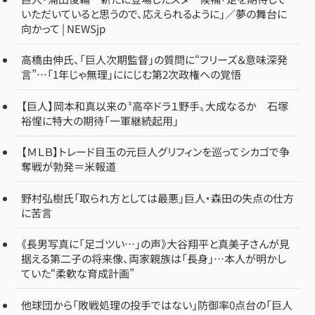
いただいていると思うので、応えられるように」／夢の舞台に
向かって | NEWSjp
高橋由伸氏、「巨人次期監督」の質問に“フリーズ＆意味深発
言”…「1年じゃ無理」ににじむ第2次政権への覚悟
【巨人】岡本和真以来の〝高卒ドラ１野手〟大成なるか 石塚
裕惺に特大の期待「一軍継続起用」
【ＭＬＢ】トレード目玉の元巨人グリフィンを巡ってシカゴで争
奪戦が勃発＝米報道
野村弘樹氏「取られ方としては最悪」巨人・森田の失点の仕方
に苦言
《長男写真に「足ゴツい…」の声》大谷翔平と真美子さんが見
据える第二子の将来像、両家親族は「長身」…本人が明かし
ていた“柔軟な育成計画”
他球団から「敗戦処理の投手ではない」防御率0点台の「巨人