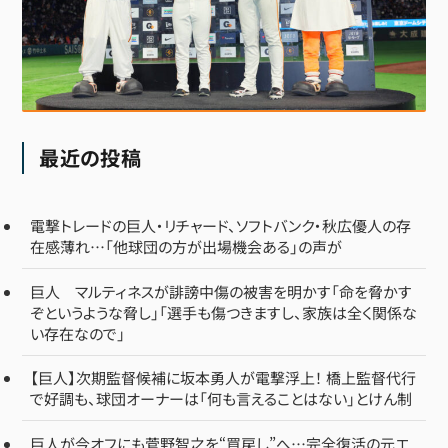
最近の投稿
電撃トレードの巨人・リチャード、ソフトバンク・秋広優人の存
在感薄れ…「他球団の方が出場機会ある」の声が
巨人 マルティネスが誹謗中傷の被害を明かす「命を脅かす
ぞというような脅し」「選手も傷つきますし、家族は全く関係な
い存在なので」
【巨人】次期監督候補に坂本勇人が電撃浮上！ 橋上監督代行
で好調も、球団オーナーは「何も言えることはない」とけん制
巨人が今オフにも菅野智之を“買戻し”へ…完全復活の元エ