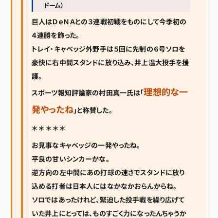
ドーム）
巨人はＤｅＮＡとの３連戦初戦をものにして今季初の
４連勝を飾った。
トレイ・キャベッジ外野手は５回に先制の６号ソロを
豪快に右中間スタンドに放り込み、井上温大投手を援
護。
理想的な一
スポーツ報知評論家の村田真一氏は「
発やったね
」と称賛した。
＊ ＊ ＊ ＊ ＊
お見事なキャベッジの一発やったね。
平良の甘いシンカーかな。
逆方向の左中間にあの打球の速さでスタンドに放り
込める打者は日本人にはなかなかおらんからね。
ソロではあったけれど、緊迫した投手戦を繰り広げて
いた井上にとっては、ものすごく力になったんちゃうか