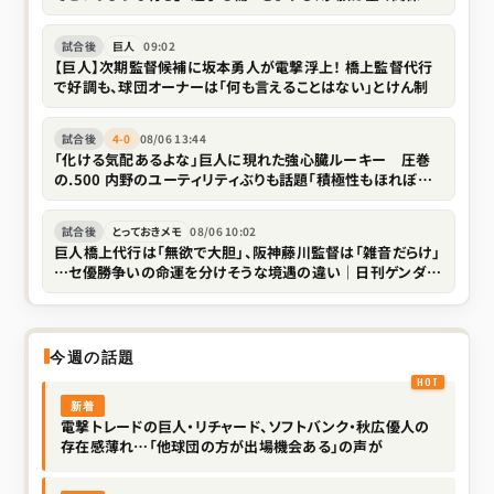
い存在なので」
試合後
巨人
09:02
【巨人】次期監督候補に坂本勇人が電撃浮上！ 橋上監督代行
で好調も、球団オーナーは「何も言えることはない」とけん制
試合後
4-0
08/06 13:44
「化ける気配あるよな」巨人に現れた強心臓ルーキー 圧巻
の.500 内野のユーティリティぶりも話題「積極性もほれぼれ
します」
試合後
とっておきメモ
08/06 10:02
巨人橋上代行は「無欲で大胆」、阪神藤川監督は「雑音だらけ」
…セ優勝争いの命運を分けそうな境遇の違い｜日刊ゲンダイ
DIGITAL
今週の話題
新着
電撃トレードの巨人・リチャード、ソフトバンク・秋広優人の
存在感薄れ…「他球団の方が出場機会ある」の声が