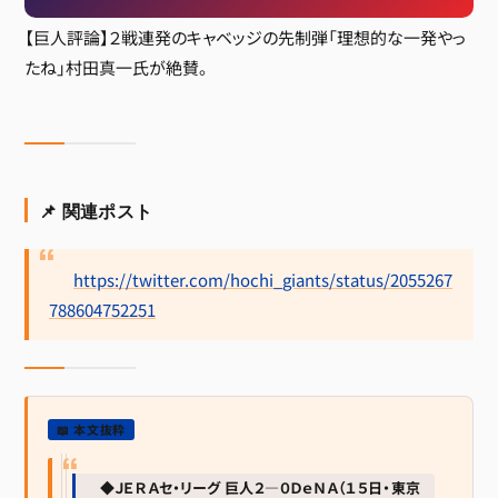
【巨人評論】２戦連発のキャベッジの先制弾「理想的な一発やっ
たね」村田真一氏が絶賛。
📌 関連ポスト
https://twitter.com/hochi_giants/status/2055267
788604752251
📖 本文抜粋
◆ＪＥＲＡセ・リーグ 巨人２―０ＤｅＮＡ（１５日・東京