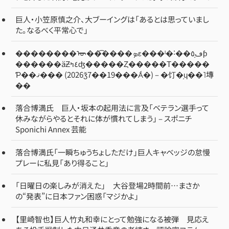
巨人・小笠原慎之介、大ブーイングは「あるとは思っていまし
た。なるべく平常心で」
��������ᡡ��͡����ܤε���ˡ�˸��ڡ֥٥ƥ
������äƵ٤ߤʤ�����Ȥ�����Τ�����
Ƥ��ޤ��� (2026ǯ7��19���Ǻ�) – �饤�֥ɥ��˥塼
��
落合博満氏 巨人・坂本の起用法に言及「ベテラン選手って
休みながらやるとそれに体が慣れてしまう」 – スポニチ
Sponichi Annex 芸能
落合博満氏「一瞬ちゅうちょしただけ」巨人キャベッジの怠慢
プレーに私見「あり得ること」
「日曜日の楽しみが消えた」 大谷登場2時間前…まさか
の“発表”に日本ファン困惑「マジかよ」
【里崎智也】巨人竹丸和幸にとって勉強になる被弾 見応え