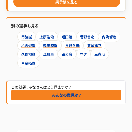
掲示板を見る
別の選手も見る
門脇誠
上原浩治
増田陸
菅野智之
内海哲也
杉内俊哉
森田駿哉
長野久義
高梨雄平
久保裕也
江川卓
田和廉
マタ
王貞治
甲斐拓也
この話題、みなさんはどう見ますか？
みんなの意見は？