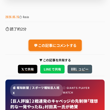
2026.05.15
⏱ 4min
⏱ 読了約2分
💬 この記事にコメントする
▼ この記事を共有する
URL コピー
𝕏 で共有
LINE で共有
📰 報知新聞 / スポーツ報知巨人班
⚾ GIANTS PLAYER
WATCH
X
【巨人評論】２戦連発のキャベッジの先制弾「理想
的な一発やったね」村田真一氏が絶賛