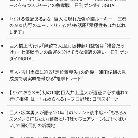
ースを待つメジャーとの争奪戦｜日刊ゲンダイDIGITAL
「化ける気配あるよな」巨人に現れた強心臓ルーキー 圧巻
の.500 内野のユーティリティぶりも話題「積極性もほれぼれ
します」
巨人橋上代行は「無欲で大胆」、阪神藤川監督は「雑音だら
け」…セ優勝争いの命運を分けそうな境遇の違い｜日刊ゲン
ダイDIGITAL
巨人・吉川尚輝に迫る「定位置喪失」の危機 浦田俊輔の急
成長で現実味を帯びる“電撃トレード”
【とっておきメモ】初の10勝巨人井上温大が遠征に必ず連れて
行く“相棒”は…「丸められる」 – プロ野球 : 日刊スポーツ
巨人・坂本勇人が語る２０年目のペナント後半戦…「もちろん
スタメンで打ちたい」葛藤と「打球がフェアゾーンに飛べばい
い」で開く代打の新境地