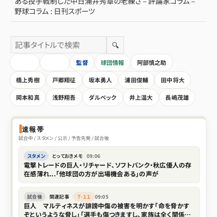
ある投手戦制した中日涌井秀章の老練さ – 評論家コラム –
野球コラム : 日刊スポーツ
🔍
HOME
全記事
監督
球団情報
阿部慎之助
橋上秀樹
戸郷翔征
坂本勇人
浦田俊輔
田中将大
岡本和真
浅野翔吾
ダルベック
井上温大
長嶋茂雄
速報帯
試合中 / スタメン / 公示 / 予告先発 / 試合後
スタメン
とっておきメモ
09:06
電撃トレードの巨人・リチャード、ソフトバンク・秋広優人の存
在感薄れ...「他球団の方が出場機会ある」の声が
試合後
関連記事
７-１１
09:05
巨人 マルティネスが誹謗中傷の被害を明かす「命を脅かす
ぞというような脅し」「選手も傷つきますし、家族は全く関係な