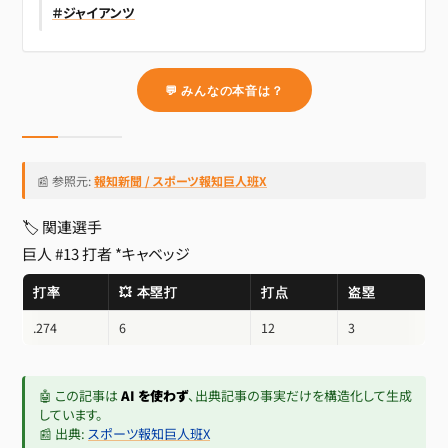
＃ジャイアンツ
💬 みんなの本音は？
📰 参照元:
報知新聞 / スポーツ報知巨人班X
🏷 関連選手
巨人 #13 打者
*キャベッジ
打率
💥 本塁打
打点
盗塁
.274
6
12
3
🤖 この記事は
AI を使わず
、出典記事の事実だけを構造化して生成
しています。
📰 出典:
スポーツ報知巨人班X