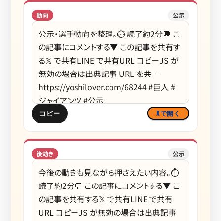
動向
公示
コピー
Xで開く
後効き
公示