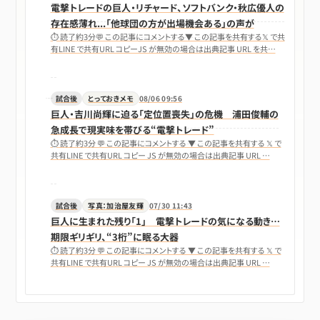
電撃トレードの巨人・リチャード、ソフトバンク・秋広優人の
存在感薄れ...「他球団の方が出場機会ある」の声が
⏱ 読了約3分💬 この記事にコメントする▼ この記事を共有する𝕏 で共
有LINE で共有URL コピーJS が無効の場合は出典記事 URL を共…
試合後
とっておきメモ
08/06 09:56
巨人・吉川尚輝に迫る「定位置喪失」の危機 浦田俊輔の
急成長で現実味を帯びる“電撃トレード”
⏱ 読了約3分 💬 この記事にコメントする ▼ この記事を共有する 𝕏 で
共有LINE で共有URL コピー JS が無効の場合は出典記事 URL …
試合後
写真：加治屋友輝
07/30 11:43
巨人に生まれた残り「1」 電撃トレードの気になる動き…
期限ギリギリ、“3桁”に眠る大器
⏱ 読了約3分 💬 この記事にコメントする ▼ この記事を共有する 𝕏 で
共有LINE で共有URL コピー JS が無効の場合は出典記事 URL …