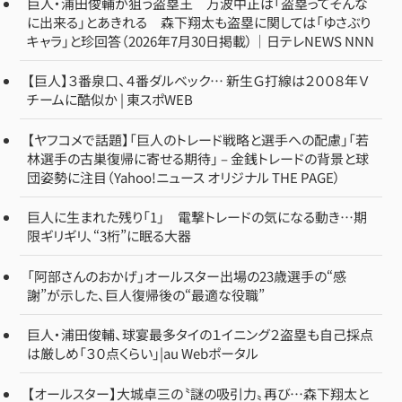
巨人・浦田俊輔が狙う盗塁王 万波中正は「盗塁ってそんな
に出来る」とあきれる 森下翔太も盗塁に関しては「ゆさぶり
キャラ」と珍回答（2026年7月30日掲載）｜日テレNEWS NNN
【巨人】３番泉口、４番ダルベック… 新生Ｇ打線は２００８年Ｖ
チームに酷似か | 東スポWEB
【ヤフコメで話題】「巨人のトレード戦略と選手への配慮」「若
林選手の古巣復帰に寄せる期待」 – 金銭トレードの背景と球
団姿勢に注目（Yahoo!ニュース オリジナル THE PAGE）
巨人に生まれた残り「1」 電撃トレードの気になる動き…期
限ギリギリ、“3桁”に眠る大器
「阿部さんのおかげ」オールスター出場の23歳選手の“感
謝”が示した、巨人復帰後の“最適な役職”
巨人・浦田俊輔、球宴最多タイの１イニング２盗塁も自己採点
は厳しめ「３０点くらい」|au Webポータル
【オールスター】大城卓三の〝謎の吸引力〟再び…森下翔太と