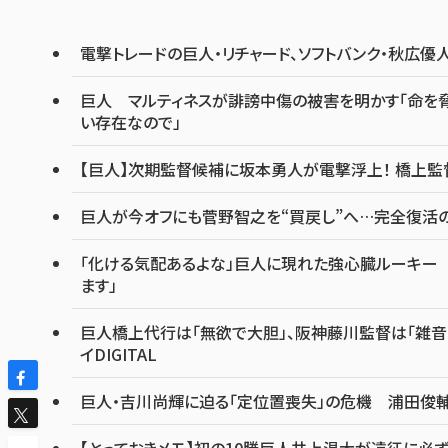
電撃トレードの巨人・リチャード、ソフトバンク・秋広
巨人 マルティネスが誹謗中傷の被害を明かす「命を脅
い存在なので」
【巨人】次期監督候補に坂本勇人が電撃浮上！ 橋上監
巨人が今オフにも菅野智之を“買戻し”へ…完全復活の
「化ける気配あるよな」巨人に現れた強心臓ルーキー 
ます」
巨人橋上代行は「無欲で大胆」、阪神藤川監督は「雑
イDIGITAL
巨人・吉川尚輝に迫る「定位置喪失」の危機 浦田俊輔
【とっておきメモ】初の10勝巨人井上温大が遠征に必ず連