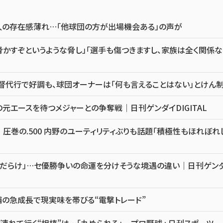
優人の存在感薄れ…「他球団の方が出場機会ある」の声が
かすぞというような脅し」「選手も傷つきますし、家族は全く関係な
督代行で好調も、球団オーナーは「何も言えることはない」とけん
元エースを待つメジャーとの争奪戦｜日刊ゲンダイDIGITAL
圧巻の.500 内野のユーティリティぶりも話題「積極性もほれぼれ
音だらけ」…セ優勝争いの命運を分けそうな境遇の違い｜日刊ゲン
の急成長で現実味を帯びる“電撃トレード”
れて行く“相棒”は…「丸められる」 – プロ野球 : 日刊スポーツ