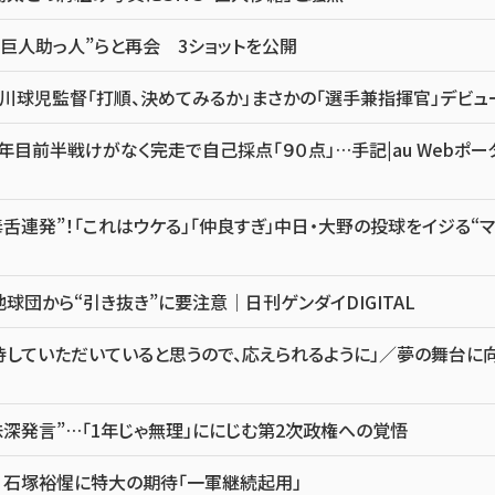
巨人助っ人”らと再会 3ショットを公開
川球児監督「打順、決めてみるか」まさかの「選手兼指揮官」デビュ
目前半戦けがなく完走で自己採点「９０点」…手記|au Webポー
舌連発”！「これはウケる」「仲良すぎ」中日・大野の投球をイジる“マ
団から“引き抜き”に要注意｜日刊ゲンダイDIGITAL
していただいていると思うので、応えられるように」／夢の舞台に
味深発言”…「1年じゃ無理」ににじむ第2次政権への覚悟
 石塚裕惺に特大の期待「一軍継続起用」