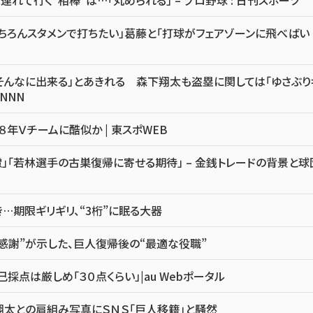
ちろんスタメンで打ちたい」葛藤と「打球がフェアゾーンに飛べばい
そんなに出来る」とあきれる 森下翔太も盗塁に関しては「ゆさぶり
NNN
８年Ｖチームに酷似か | 東スポWEB
」「若林選手の古巣復帰に寄せる期待」 – 金銭トレードの背景と球
…期限ギリギリ、“3桁”に眠る大器
感謝”が示した、巨人復帰後の“最適な役職”
点は厳しめ「３０点くらい」|au Webポータル
翔太との肩組み写真にＳＮＳ「巨人移籍」と騒然