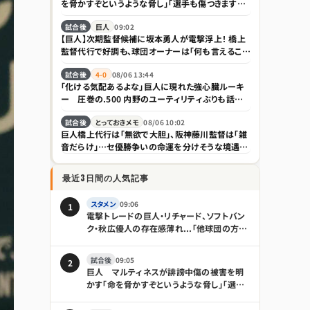
を脅かすぞというような脅し」「選手も傷つきますし、
家族は全く関係ない存在なので」
試合後
巨人
09:02
【巨人】次期監督候補に坂本勇人が電撃浮上！ 橋上
監督代行で好調も、球団オーナーは「何も言えること
はない」とけん制
試合後
4-0
08/06 13:44
「化ける気配あるよな」巨人に現れた強心臓ルーキ
ー 圧巻の.500 内野のユーティリティぶりも話題
「積極性もほれぼれします」
試合後
とっておきメモ
08/06 10:02
巨人橋上代行は「無欲で大胆」、阪神藤川監督は「雑
音だらけ」…セ優勝争いの命運を分けそうな境遇の
違い｜日刊ゲンダイDIGITAL
最近3日間の人気記事
スタメン
09:06
1
電撃トレードの巨人・リチャード、ソフトバン
ク・秋広優人の存在感薄れ...「他球団の方が
出場機会ある」の声が
試合後
09:05
2
巨人 マルティネスが誹謗中傷の被害を明
かす「命を脅かすぞというような脅し」「選手
も傷つきますし、家族は全く関係ない存在な
ので」