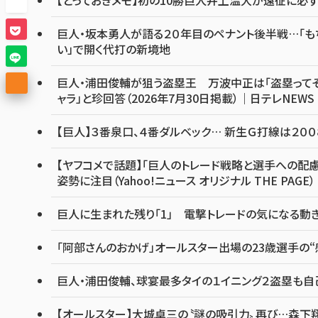
巨人・坂本勇人が語る２０年目のペナント後半戦…「も
い」で開く代打の新境地
巨人・浦田俊輔が狙う盗塁王 万波中正は「盗塁って
ャラ」と珍回答（2026年7月30日掲載）｜日テレNEWS 
【巨人】３番泉口、４番ダルベック… 新生Ｇ打線は２００
【ヤフコメで話題】「巨人のトレード戦略と選手への配慮
姿勢に注目（Yahoo!ニュース オリジナル THE PAGE）
巨人に生まれた残り「1」 電撃トレードの気になる動き
「阿部さんのおかげ」オールスター出場の23歳選手の“
巨人・浦田俊輔、球宴最多タイの１イニング２盗塁も自己採
【オールスター】大城卓三の〝謎の吸引力〟再び…森下