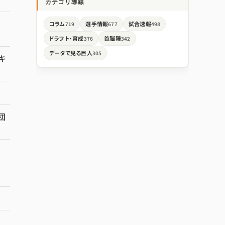
カテゴリ導線
コラム
選手情報
試合速報
719
677
498
ドラフト・育成
首脳陣
376
342
データで見る巨人
305
キ
団