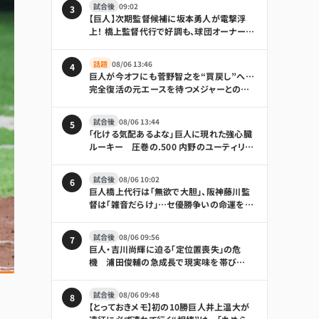
試合後
09:02
3
【巨人】次期監督候補に坂本勇人が電撃浮
上！ 橋上監督代行で好調も、球団オーナーは
「何も言えることはない」とけん制
話題
08/06 13:46
4
巨人が今オフにも菅野智之を“買戻し”へ…
完全復活の元エースを待つメジャーとの争
奪戦｜日刊ゲンダイDIGITAL
試合後
08/06 13:44
5
「化ける気配あるよな」巨人に現れた強心臓
ルーキー 圧巻の.500 内野のユーティリテ
ィぶりも話題「積極性もほれぼれします」
試合後
08/06 10:02
6
巨人橋上代行は「無欲で大胆」、阪神藤川監
督は「雑音だらけ」…セ優勝争いの命運を分
けそうな境遇の違い｜日刊ゲンダイ
DIGITAL
試合後
08/06 09:56
7
巨人・吉川尚輝に迫る「定位置喪失」の危
機 浦田俊輔の急成長で現実味を帯び
る“電撃トレード”
試合後
08/06 09:48
8
【とっておきメモ】初の10勝巨人井上温大が