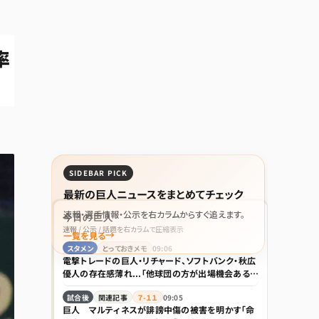
率
SIDEBAR PICK
最新の巨人ニュースをまとめてチェック
速報・選手情報・公示を右カラムからすぐ追えます。
今日の巨人
速報 / 公示 / 話題を右カラムで圧縮表示
一覧を見る
スタメン
とっておきメモ
09:06
電撃トレードの巨人・リチャード、ソフトバンク・秋広
優人の存在感薄れ...「他球団の方が出場機会ある」
の声が
試合後
関連記事
７-１１
09:05
巨人 マルティネスが誹謗中傷の被害を明かす「命