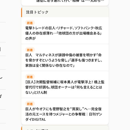
遠征に必ず連れて行く“相棒”は…「丸められ
る」 - プロ野球 : 日刊スポーツ
注目トピック
新着
電撃トレードの巨人・リチャード、ソフトバンク・秋広
優人の存在感薄れ…「他球団の方が出場機会ある」
の声が
制
新着
巨人 マルティネスが誹謗中傷の被害を明かす「命
を脅かすぞというような脅し」「選手も傷つきますし、
家族は全く関係ない存在なので」
し
新着
【巨人】次期監督候補に坂本勇人が電撃浮上！ 橋上監
督代行で好調も、球団オーナーは「何も言えることは
ない」とけん制
ダ
新着
巨人が今オフにも菅野智之を“買戻し”へ…完全復
活の元エースを待つメジャーとの争奪戦｜日刊ゲン
ダイDIGITAL