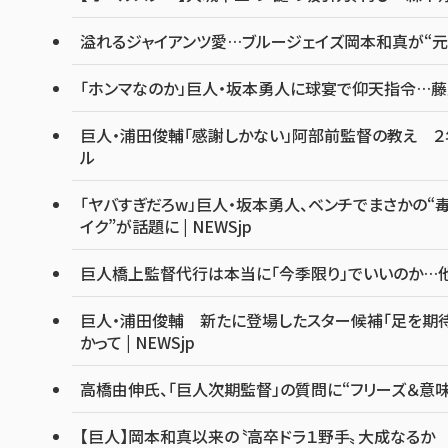
溢れるジャイアンツ愛…ブルージェイズ岡本和真が“元
「ホンマなのか」巨人・坂本勇人に球宴で仰天指令…藤
巨人・浦田俊輔「感謝しかない」阿部前監督の教え ２年
ル
「ヤバすぎだろw」巨人・坂本勇人、ベンチでまさかの“毒
イク”が話題に | NEWSjp
巨人橋上監督代行は本当に「今季限り」でいいのか…他球
巨人・浦田俊輔 新たに登場したスター候補「足を期待
かって | NEWSjp
高橋由伸氏、「巨人次期監督」の質問に“フリーズ＆意
【巨人】岡本和真以来の〝高卒ドラ１野手〟大成なるか