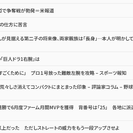
カゴで争奪戦が勃発＝米報道
点の仕方に苦言
んが見据える第二子の将来像、両家親族は「長身」…本人が明かし
「巨人ドラ1右腕」は
すごくために」 プロ１号放った難敵左腕を攻略 – スポーツ報知
しさ消えてコンパクトにまとまった印象 – 評論家コラム – 野球
勝で6月度ファーム月間MVPを獲得 背番号は「25」 各地に派
以上だった ただしストレートの威力をもう一段アップさせよ