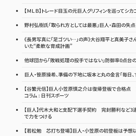
【ＭＬＢ】トレード目玉の元巨人グリフィンを巡ってシ
野村弘樹氏「取られ方としては最悪」巨人・森田の失
《長男写真に「足ゴツい…」の声》大谷翔平と真美子さ
いた“柔軟な育成計画”
他球団から「敗戦処理の投手ではない」防御率0点台の
巨人・笹原操希、準備の下地に坂本と丸の金言「毎日、
【谷繁元信】巨人小笠原慎之介は復帰登板で合格点 荒々
コラム : 日刊スポーツ
【巨人】代木大和と支配下選手契約 完封勝利など3連
で力をつける
【若松勉 芯打ち登場】巨人・小笠原の初登板は予想