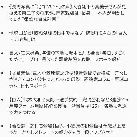
《長男写真に「足ゴツい…」の声》大谷翔平と真美子さんが見
据える第二子の将来像、両家親族は「長身」…本人が明かし
ていた“柔軟な育成計画”
他球団から「敗戦処理の投手ではない」防御率0点台の「巨人
ドラ1右腕」は
巨人・笹原操希、準備の下地に坂本と丸の金言「毎日、すごく
ために」 プロ１号放った難敵左腕を攻略 – スポーツ報知
【谷繁元信】巨人小笠原慎之介は復帰登板で合格点 荒々し
さ消えてコンパクトにまとまった印象 – 評論家コラム – 野球コ
ラム : 日刊スポーツ
【巨人】代木大和と支配下選手契約 完封勝利など3連勝で6
月度ファーム月間MVPを獲得 背番号は「25」 各地に派遣
で力をつける
【若松勉 芯打ち登場】巨人・小笠原の初登板は予想以上だ
った ただしストレートの威力をもう一段アップさせよ