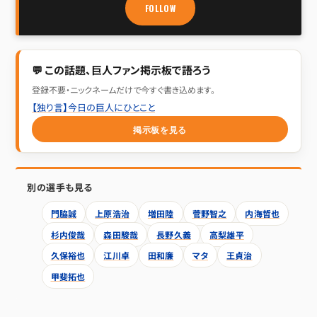
FOLLOW
💬 この話題、巨人ファン掲示板で語ろう
登録不要・ニックネームだけで今すぐ書き込めます。
【独り言】今日の巨人にひとこと
掲示板を見る
別の選手も見る
門脇誠
上原浩治
増田陸
菅野智之
内海哲也
杉内俊哉
森田駿哉
長野久義
高梨雄平
久保裕也
江川卓
田和廉
マタ
王貞治
甲斐拓也