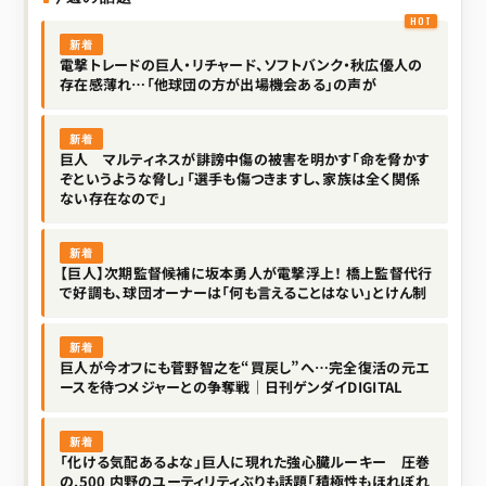
新着
電撃トレードの巨人・リチャード、ソフトバンク・秋広優人の
存在感薄れ…「他球団の方が出場機会ある」の声が
新着
巨人 マルティネスが誹謗中傷の被害を明かす「命を脅かす
ぞというような脅し」「選手も傷つきますし、家族は全く関係
ない存在なので」
新着
【巨人】次期監督候補に坂本勇人が電撃浮上！ 橋上監督代行
で好調も、球団オーナーは「何も言えることはない」とけん制
新着
巨人が今オフにも菅野智之を“買戻し”へ…完全復活の元エ
ースを待つメジャーとの争奪戦｜日刊ゲンダイDIGITAL
新着
「化ける気配あるよな」巨人に現れた強心臓ルーキー 圧巻
の.500 内野のユーティリティぶりも話題「積極性もほれぼれ