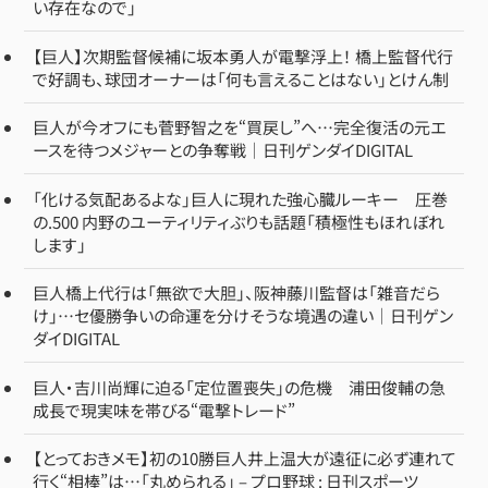
い存在なので」
【巨人】次期監督候補に坂本勇人が電撃浮上！ 橋上監督代行
で好調も、球団オーナーは「何も言えることはない」とけん制
巨人が今オフにも菅野智之を“買戻し”へ…完全復活の元エ
ースを待つメジャーとの争奪戦｜日刊ゲンダイDIGITAL
「化ける気配あるよな」巨人に現れた強心臓ルーキー 圧巻
の.500 内野のユーティリティぶりも話題「積極性もほれぼれ
します」
巨人橋上代行は「無欲で大胆」、阪神藤川監督は「雑音だら
け」…セ優勝争いの命運を分けそうな境遇の違い｜日刊ゲン
ダイDIGITAL
巨人・吉川尚輝に迫る「定位置喪失」の危機 浦田俊輔の急
成長で現実味を帯びる“電撃トレード”
【とっておきメモ】初の10勝巨人井上温大が遠征に必ず連れて
行く“相棒”は…「丸められる」 – プロ野球 : 日刊スポーツ