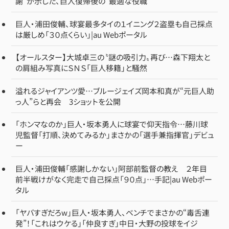
謝”が示した、巨人復帰後の“最適な役職”
巨人・浦田俊輔、球宴最多タイの１イニング２盗塁も自己採点
は厳しめ「３０点くらい」|au Webポータル
【オールスター】大城卓三の〝謎の吸引力〟再び…森下翔太と
の肩組み写真にＳＮＳ「巨人移籍」と騒然
溢れるジャイアンツ愛…ブルージェイズ岡本和真が“元巨人助
っ人”らと再会 3ショットを公開
「ホンマなのか」巨人・坂本勇人に球宴で仰天指令…藤川球
児監督「打順、決めてみるか」まさかの「選手兼指揮官」デビュ
ー
巨人・浦田俊輔「感謝しかない」阿部前監督の教え ２年目
前半戦けがなく完走で自己採点「９０点」…手記|au Webポー
タル
「ヤバすぎだろw」巨人・坂本勇人、ベンチでまさかの“毒舌連
発”！「これはウケる」「仲良すぎ」中日・大野の投球をイジ