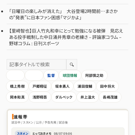
「日曜日の楽しみが消えた」 大谷登場2時間前…まさか
の“発表”に日本ファン困惑「マジかよ」
【里崎智也】巨人竹丸和幸にとって勉強になる被弾 見応え
ある投手戦制した中日涌井秀章の老練さ – 評論家コラム –
野球コラム : 日刊スポーツ
🔍
HOME
全記事
監督
球団情報
阿部慎之助
橋上秀樹
戸郷翔征
坂本勇人
浦田俊輔
田中将大
岡本和真
浅野翔吾
ダルベック
井上温大
長嶋茂雄
速報帯
試合中 / スタメン / 公示 / 予告先発 / 試合後
スタメン
とっておきメモ
08/07 09:06