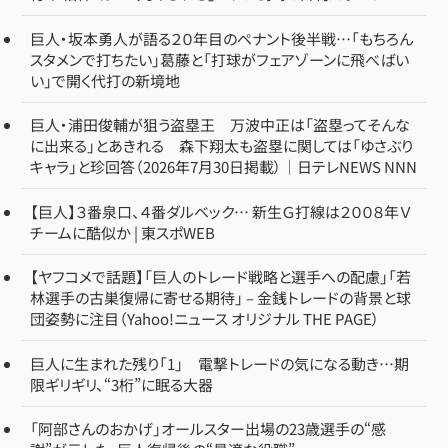
巨人・坂本勇人が語る２０年目のペナント後半戦…「もちろん
スタメンで打ちたい」葛藤と「打球がフェアゾーンに飛べばい
い」で開く代打の新境地
巨人・浦田俊輔が狙う盗塁王 万波中正は「盗塁ってそんな
に出来る」とあきれる 森下翔太も盗塁に関しては「ゆさぶり
キャラ」と珍回答（2026年7月30日掲載）｜日テレNEWS NNN
【巨人】３番泉口、４番ダルベック… 新生Ｇ打線は２００８年Ｖ
チームに酷似か | 東スポWEB
【ヤフコメで話題】「巨人のトレード戦略と選手への配慮」「若
林選手の古巣復帰に寄せる期待」 – 金銭トレードの背景と球
団姿勢に注目（Yahoo!ニュース オリジナル THE PAGE）
巨人に生まれた残り「1」 電撃トレードの気になる動き…期
限ギリギリ、“3桁”に眠る大器
「阿部さんのおかげ」オールスター出場の23歳選手の“感