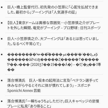
巨人・橋上監督代行、初先発の小笠原に「心配を払拭できま
した、最初から」ブーイングは「人気選手の証」
【巨人】東京ドームは異様な雰囲気…小笠原慎之介がプレー
トを外した瞬間、竜党がブーイング – プロ野球 : 日刊スポーツ
巨人・小笠原慎之介、大ブーイングは「あるとは思っていまし
た。なるべく平常心で」
��������ᡡ��͡����ܤε���ˡ�˸��ڡ֥٥ƥ
������äƵ٤ߤʤ�����Ȥ�����Τ�����
Ƥ��ޤ��� (2026ǯ7��19���Ǻ�) – �饤�֥ɥ��˥塼
��
落合博満氏 巨人・坂本の起用法に言及「ベテラン選手って
休みながらやるとそれに体が慣れてしまう」 – スポニチ
Sponichi Annex 芸能
落合博満氏「一瞬ちゅうちょしただけ」巨人キャベッジの怠慢
プレーに私見「あり得ること」