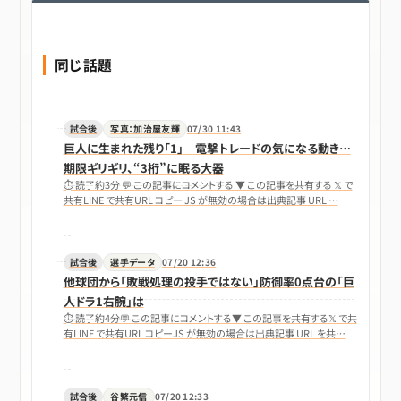
同じ話題
試合後
写真：加治屋友輝
07/30 11:43
巨人に生まれた残り「1」 電撃トレードの気になる動き…
期限ギリギリ、“3桁”に眠る大器
⏱ 読了約3分 💬 この記事にコメントする ▼ この記事を共有する 𝕏 で
共有LINE で共有URL コピー JS が無効の場合は出典記事 URL …
試合後
選手データ
07/20 12:36
他球団から「敗戦処理の投手ではない」防御率0点台の「巨
人ドラ1右腕」は
⏱ 読了約4分💬 この記事にコメントする▼ この記事を共有する𝕏 で共
有LINE で共有URL コピーJS が無効の場合は出典記事 URL を共…
試合後
谷繁元信
07/20 12:33