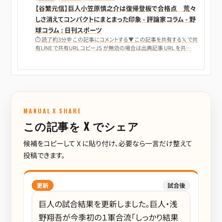
【谷繁元信】巨人小笠原慎之介は復帰登板で合格点 荒々
しさ消えてコンパクトにまとまった印象 - 評論家コラム - 野
球コラム : 日刊スポーツ
⏱ 読了約3分💬 この記事にコメントする▼ この記事を共有する𝕏 で共
有LINE で共有URL コピーJS が無効の場合は出典記事 URL を共…
MANUAL X SHARE
この記事を X でシェア
候補をコピーして X に貼り付け、必要なら一言だけ整えて
投稿できます。
更新
試合後