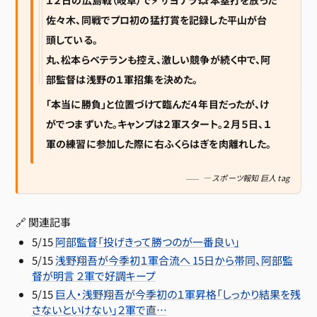
１２日の広島戦（岐阜）で⚡ サヨナラ💥 本塁打を放った
佐々木、同戦でプロ初の猛打賞を記録した平山が台
頭している。
丸、松本らベテランも控え、激しい競争が続く中で、阿
部監督は浅野の１軍招集を決めた。
「本当に勝負」と位置づけて臨んだ４年目だったが、け
がでつまずいた。キャンプは２軍スタート。２月５日、１
軍の練習に参加した際に右ふくらはぎを肉離れした。
— スポーツ報知 巨人 tag
🔗 関連記事
5/15
阿部監督「投げきって勝つのが一番良い」
5/15
浅野翔吾が今季初１軍合流へ 15日から帯同、阿部監
督が明言 ２軍で好調キープ
5/15
巨人・浅野翔吾が今季初の１軍昇格「しっかり結果を残
さないといけない」２軍で直…