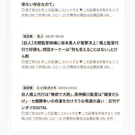
係ない存在なので」
⏱ 読了約3分 💬 この記事にコメントする ▼ この記事を共有する 𝕏 で
共有LINE で共有URL コピー JS が無効の場合は出典記事 URL …
試合後
巨人
08/07 09:02
【巨人】次期監督候補に坂本勇人が電撃浮上！ 橋上監督代
行で好調も、球団オーナーは「何も言えることはない」とけ
ん制
⏱ 読了約3分 💬 この記事にコメントする ▼ この記事を共有する 𝕏 で
共有LINE で共有URL コピー JS が無効の場合は出典記事 URL …
試合後
とっておきメモ
08/06 10:02
巨人橋上代行は「無欲で大胆」、阪神藤川監督は「雑音だら
け」…セ優勝争いの命運を分けそうな境遇の違い｜日刊ゲ
ンダイDIGITAL
⏱ 読了約3分💬 この記事にコメントする▼ この記事を共有する𝕏 で共
有LINE で共有URL コピーJS が無効の場合は出典記事 URL を共…