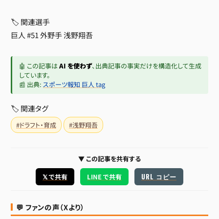
🏷 関連選手
巨人 #51 外野手
浅野翔吾
🤖 この記事は
AI を使わず
、出典記事の事実だけを構造化して生成
しています。
📰 出典:
スポーツ報知 巨人 tag
🏷 関連タグ
#ドラフト・育成
#浅野翔吾
▼ この記事を共有する
URL コピー
𝕏 で共有
LINE で共有
💬 ファンの声（Xより）