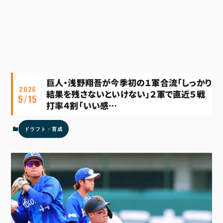
巨人・浅野翔吾が今季初の１軍合流「しっかり
2026
結果を残さないといけない」２軍で直近５戦
5/15
打率４割「いい感…
ドラフト・育成