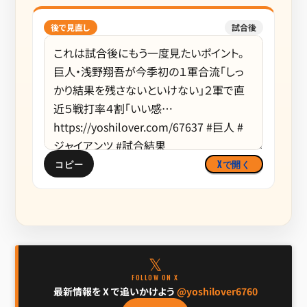
後で見直し
試合後
コピー
Xで開く
𝕏
FOLLOW ON X
最新情報を X で追いかけよう
@yoshilover6760