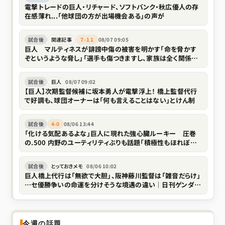
電撃トレードの巨人・リチャード、ソフトバンク・秋広優人の存
在感薄れ...「他球団の方が出場機会ある」の声が
試合後
関連記事
７-１１
08/07 09:05
巨人 マルティネスが誹謗中傷の被害を明かす「命を脅かす
ぞというような脅し」「選手も傷つきますし、家族は全く関係な
い存在なので」
試合後
巨人
08/07 09:02
【巨人】次期監督候補に坂本勇人が電撃浮上！ 橋上監督代行
で好調も、球団オーナーは「何も言えることはない」とけん制
試合後
4-0
08/06 13:44
「化ける気配あるよな」巨人に現れた強心臓ルーキー 圧巻
の.500 内野のユーティリティぶりも話題「積極性もほれぼれ
します」
試合後
とっておきメモ
08/06 10:02
巨人橋上代行は「無欲で大胆」、阪神藤川監督は「雑音だらけ」
…セ優勝争いの命運を分けそうな境遇の違い｜日刊ゲンダイ
DIGITAL
今週の話題