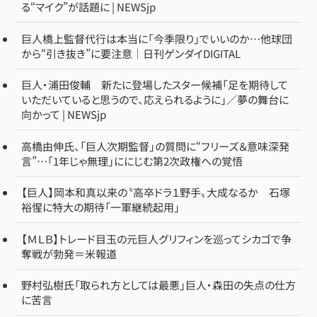
る“マイク”が話題に | NEWSjp
巨人橋上監督代行は本当に「今季限り」でいいのか…他球団
から“引き抜き”に要注意｜日刊ゲンダイDIGITAL
巨人・浦田俊輔 新たに登場したスター候補「足を期待して
いただいていると思うので、応えられるように」／夢の舞台に
向かって | NEWSjp
高橋由伸氏、「巨人次期監督」の質問に“フリーズ＆意味深発
言”…「1年じゃ無理」ににじむ第2次政権への覚悟
【巨人】岡本和真以来の〝高卒ドラ１野手〟大成なるか 石塚
裕惺に特大の期待「一軍継続起用」
【ＭＬＢ】トレード目玉の元巨人グリフィンを巡ってシカゴで争
奪戦が勃発＝米報道
野村弘樹氏「取られ方としては最悪」巨人・森田の失点の仕方
に苦言