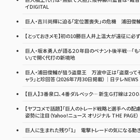
イDIGITAL
巨人・吉川尚輝に迫る「定位置喪失」の危機 浦田俊輔
【とっておきメモ】初の10勝巨人井上温大が遠征に必ず連
巨人・坂本勇人が語る２０年目のペナント後半戦…「も
い」で開く代打の新境地
巨人・浦田俊輔が狙う盗塁王 万波中正は「盗塁って
ャラ」と珍回答（2026年7月30日掲載）｜日テレNEWS 
【巨人】３番泉口、４番ダルベック… 新生Ｇ打線は２００
【ヤフコメで話題】「巨人のトレード戦略と選手への配慮
姿勢に注目（Yahoo!ニュース オリジナル THE PAGE）
巨人に生まれた残り「1」 電撃トレードの気になる動き