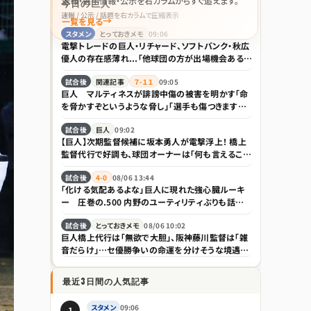
速報・選手情報・公示を右カラムからすぐ追えます。
今日の巨人
速報 / 公示 / 話題を右カラムで圧縮表示
一覧を見る
スタメン
とっておきメモ
09:06
電撃トレードの巨人・リチャード、ソフトバンク・秋広
優人の存在感薄れ...「他球団の方が出場機会ある」
の声が
試合後
関連記事
７-１１
09:05
巨人 マルティネスが誹謗中傷の被害を明かす「命
を脅かすぞというような脅し」「選手も傷つきますし、
家族は全く関係ない存在なので」
試合後
巨人
09:02
【巨人】次期監督候補に坂本勇人が電撃浮上！ 橋上
監督代行で好調も、球団オーナーは「何も言えること
はない」とけん制
試合後
4-0
08/06 13:44
「化ける気配あるよな」巨人に現れた強心臓ルーキ
ー 圧巻の.500 内野のユーティリティぶりも話題
「積極性もほれぼれします」
試合後
とっておきメモ
08/06 10:02
巨人橋上代行は「無欲で大胆」、阪神藤川監督は「雑
音だらけ」…セ優勝争いの命運を分けそうな境遇の
違い｜日刊ゲンダイDIGITAL
最近3日間の人気記事
スタメン
09:06
1