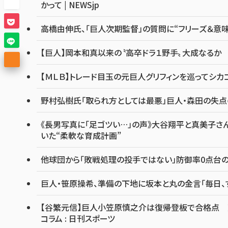
かって | NEWSjp
高橋由伸氏、「巨人次期監督」の質問に“フリーズ＆意
【巨人】岡本和真以来の〝高卒ドラ１野手〟大成なるか
【ＭＬＢ】トレード目玉の元巨人グリフィンを巡ってシ
野村弘樹氏「取られ方としては最悪」巨人・森田の失
《長男写真に「足ゴツい…」の声》大谷翔平と真美子さ
いた“柔軟な育成計画”
他球団から「敗戦処理の投手ではない」防御率0点台の
巨人・笹原操希、準備の下地に坂本と丸の金言「毎日、
【谷繁元信】巨人小笠原慎之介は復帰登板で合格点 荒々
コラム : 日刊スポーツ