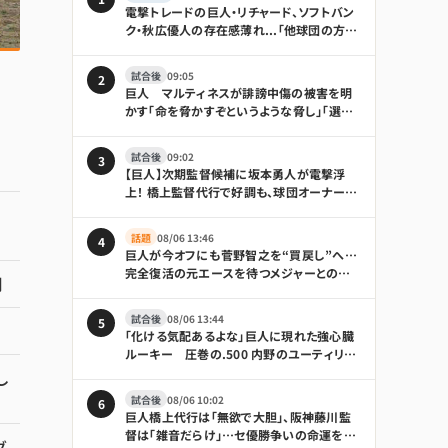
電撃トレードの巨人・リチャード、ソフトバン
ク・秋広優人の存在感薄れ...「他球団の方が
出場機会ある」の声が
試合後
09:05
2
巨人 マルティネスが誹謗中傷の被害を明
かす「命を脅かすぞというような脅し」「選手
も傷つきますし、家族は全く関係ない存在な
ので」
試合後
09:02
3
【巨人】次期監督候補に坂本勇人が電撃浮
上！ 橋上監督代行で好調も、球団オーナーは
「何も言えることはない」とけん制
話題
08/06 13:46
4
巨人が今オフにも菅野智之を“買戻し”へ…
完全復活の元エースを待つメジャーとの争
制
奪戦｜日刊ゲンダイDIGITAL
試合後
08/06 13:44
5
「化ける気配あるよな」巨人に現れた強心臓
ルーキー 圧巻の.500 内野のユーティリテ
ィぶりも話題「積極性もほれぼれします」
し
試合後
08/06 10:02
6
巨人橋上代行は「無欲で大胆」、阪神藤川監
督は「雑音だらけ」…セ優勝争いの命運を分
ダ