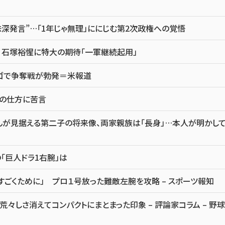
味深発言”…「1年じゃ無理」ににじむ第2次政権への覚悟
 石塚裕惺に特大の期待「一軍継続起用」
カゴで争奪戦が勃発＝米報道
点の仕方に苦言
んが見据える第二子の将来像、両家親族は「長身」…本人が明かし
「巨人ドラ1右腕」は
すごくために」 プロ１号放った難敵左腕を攻略 – スポーツ報知
しさ消えてコンパクトにまとまった印象 – 評論家コラム – 野球