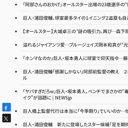
「阿部さんのおかげ」オールスター出場の23歳選手の“
巨人・浦田俊輔、球宴最多タイの１イニング２盗塁も自己採
【オールスター】大城卓三の〝謎の吸引力〟再び…森下
溢れるジャイアンツ愛…ブルージェイズ岡本和真が“元
「ホンマなのか」巨人・坂本勇人に球宴で仰天指令…藤
巨人・浦田俊輔「感謝しかない」阿部前監督の教え ２年
ル
「ヤバすぎだろw」巨人・坂本勇人、ベンチでまさかの“毒
イク”が話題に | NEWSjp
巨人橋上監督代行は本当に「今季限り」でいいのか…他球
巨人・浦田俊輔 新たに登場したスター候補「足を期待