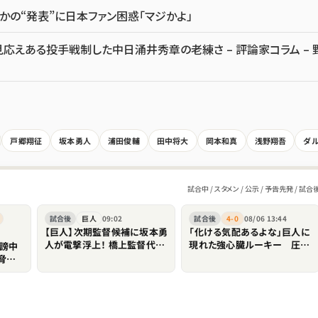
かの“発表”に日本ファン困惑「マジかよ」
応えある投手戦制した中日涌井秀章の老練さ – 評論家コラム – 
戸郷翔征
坂本勇人
浦田俊輔
田中将大
岡本和真
浅野翔吾
ダ
試合中 / スタメン / 公示 / 予告先発 / 試合
試合後
巨人
09:02
試合後
4-0
08/06 13:44
【巨人】次期監督候補に坂本勇
「化ける気配あるよな」巨人に
人が電撃浮上！ 橋上監督代行
現れた強心臓ルーキー 圧巻
謗中
で好調も、球団オーナーは「何
の.500 内野のユーティリティ
脅か
も言えることはない」とけん制
ぶりも話題「積極性もほれぼ
選手
れします」
全く関