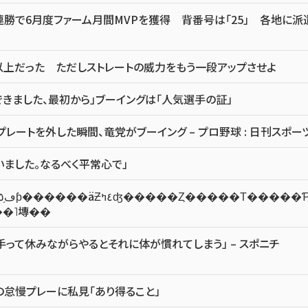
勝で6月度ファーム月間MVPを獲得 背番号は「25」 各地に派
以上だった ただしストレートの威力をもう一段アップさせよ
きました、最初から」ブーイングは「人気選手の証」
ートを外した瞬間、竜党がブーイング – プロ野球 : 日刊スポー
いました。なるべく平常心で」
饤�֥ɥ��˥塼��
って休みながらやるとそれに体が慣れてしまう」 – スポニチ
の怠慢プレーに私見「あり得ること」