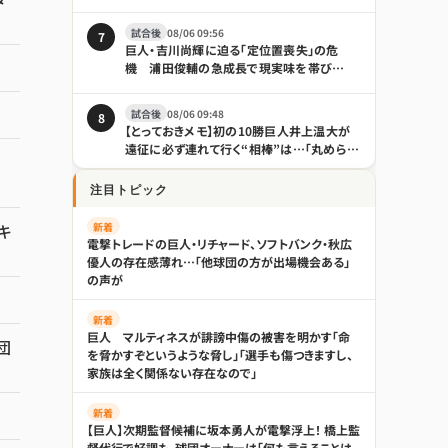
けそうな境遇の違い｜日刊ゲンダイ
DIGITAL
試合後
08/06 09:56
7
巨人・吉川尚輝に迫る「定位置喪失」の危
機 浦田俊輔の急成長で現実味を帯び
る“電撃トレード”
試合後
08/06 09:48
8
【とっておきメモ】初の10勝巨人井上温大が
遠征に必ず連れて行く“相棒”は…「丸められ
る」 - プロ野球 : 日刊スポーツ
注目トピック
新着
キ
電撃トレードの巨人・リチャード、ソフトバンク・秋広
優人の存在感薄れ…「他球団の方が出場機会ある」
の声が
新着
巨人 マルティネスが誹謗中傷の被害を明かす「命
団
を脅かすぞというような脅し」「選手も傷つきますし、
家族は全く関係ない存在なので」
新着
【巨人】次期監督候補に坂本勇人が電撃浮上！ 橋上監
督代行で好調も、球団オーナーは「何も言えることは