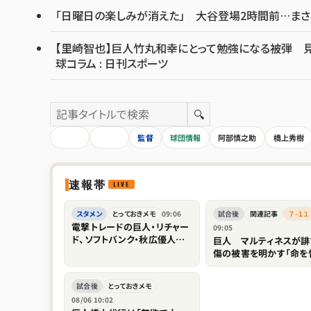
「日曜日の楽しみが消えた」 大谷登場2時間前…まさ
【里崎智也】巨人竹丸和幸にとって勉強になる被弾 見
球コラム : 日刊スポーツ
🔍
HOME
全記事
監督
球団情報
阿部慎之助
橋上秀樹
速報帯
スタメン
とっておきメモ
09:06
試合後
関連記事
７-１１
電撃トレードの巨人・リチャー
09:05
ド、ソフトバンク・秋広優人の
巨人 マルティネスが誹
存在感薄れ...「他球団の方が
傷の被害を明かす「命を
出場機会ある」の声が
すぞというような脅し」「
も傷つきますし、家族は
試合後
とっておきメモ
係ない存在なので」
08/06 10:02