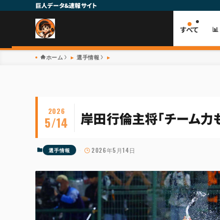
巨人データ&速報サイト
すべて

ホーム
選手情報
2026
岸田行倫主将「チーム力も
5/14
2026年5月14日
選手情報