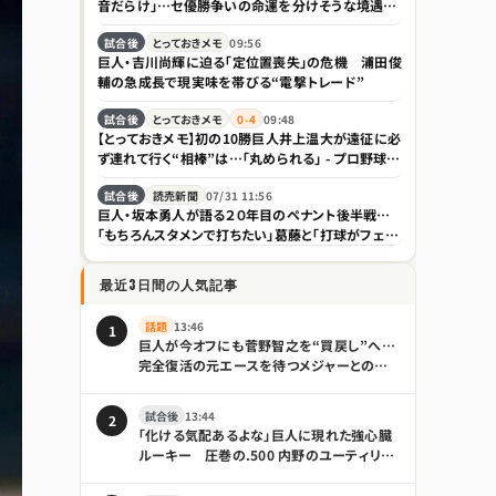
音だらけ」…セ優勝争いの命運を分けそうな境遇の
違い｜日刊ゲンダイDIGITAL
試合後
とっておきメモ
09:56
巨人・吉川尚輝に迫る「定位置喪失」の危機 浦田俊
輔の急成長で現実味を帯びる“電撃トレード”
試合後
とっておきメモ
0-4
09:48
【とっておきメモ】初の10勝巨人井上温大が遠征に必
ず連れて行く“相棒”は…「丸められる」 - プロ野球 :
日刊スポーツ
試合後
読売新聞
07/31 11:56
巨人・坂本勇人が語る２０年目のペナント後半戦…
「もちろんスタメンで打ちたい」葛藤と「打球がフェア
ゾーンに飛べばいい」で開く代打の新境地
最近3日間の人気記事
話題
13:46
1
巨人が今オフにも菅野智之を“買戻し”へ…
完全復活の元エースを待つメジャーとの争
奪戦｜日刊ゲンダイDIGITAL
試合後
13:44
2
「化ける気配あるよな」巨人に現れた強心臓
ルーキー 圧巻の.500 内野のユーティリテ
ィぶりも話題「積極性もほれぼれします」