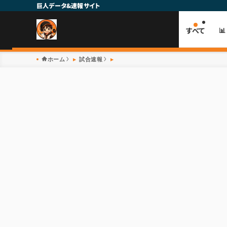
巨人データ&速報サイト
すべて

ホーム
試合速報