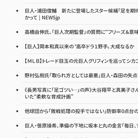
巨人・浦田俊輔 新たに登場したスター候補「足を期待
かって | NEWSjp
高橋由伸氏、「巨人次期監督」の質問に“フリーズ＆意
【巨人】岡本和真以来の〝高卒ドラ１野手〟大成なるか
【ＭＬＢ】トレード目玉の元巨人グリフィンを巡ってシ
野村弘樹氏「取られ方としては最悪」巨人・森田の失
《長男写真に「足ゴツい…」の声》大谷翔平と真美子さ
いた“柔軟な育成計画”
他球団から「敗戦処理の投手ではない」防御率0点台の
巨人・笹原操希、準備の下地に坂本と丸の金言「毎日、