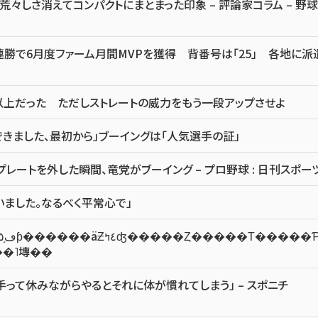
しさ消えてコンパクトにまとまった印象 – 評論家コラム – 野球
勝で6月度ファーム月間MVPを獲得 背番号は「25」 各地に派
以上だった ただしストレートの威力をもう一段アップさせよ
きました、最初から」ブーイングは「人気選手の証」
ートを外した瞬間、竜党がブーイング – プロ野球 : 日刊スポー
いました。なるべく平常心で」
饤�֥ɥ��˥塼��
って休みながらやるとそれに体が慣れてしまう」 – スポニチ