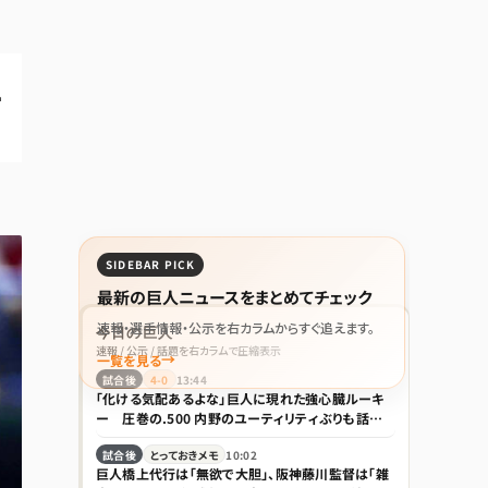
１
SIDEBAR PICK
最新の巨人ニュースをまとめてチェック
速報・選手情報・公示を右カラムからすぐ追えます。
今日の巨人
速報 / 公示 / 話題を右カラムで圧縮表示
一覧を見る
試合後
4-0
13:44
「化ける気配あるよな」巨人に現れた強心臓ルーキ
ー 圧巻の.500 内野のユーティリティぶりも話題
「積極性もほれぼれします」
試合後
とっておきメモ
10:02
巨人橋上代行は「無欲で大胆」、阪神藤川監督は「雑