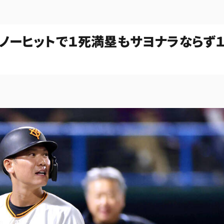
 ノーヒットで１死満塁もサヨナラならず