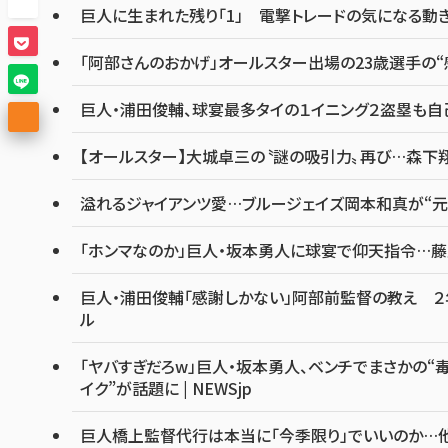
巨人に生まれた残り「1」 電撃トレードの気になる動き
「阿部さんのおかげ」オールスター出場の23歳選手の“
巨人・浦田俊輔、球宴最多タイの１イニング２盗塁も自己採
【オールスター】大城卓三の〝謎の吸引力〟再び…森下
溢れるジャイアンツ愛…ブルージェイズ岡本和真が“元
「ホンマなのか」巨人・坂本勇人に球宴で仰天指令…藤
巨人・浦田俊輔「感謝しかない」阿部前監督の教え ２年
ル
「ヤバすぎだろw」巨人・坂本勇人、ベンチでまさかの“毒
イク”が話題に | NEWSjp
巨人橋上監督代行は本当に「今季限り」でいいのか…他球