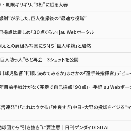
…期限ギリギリ、“3桁”に眠る大器
感謝”が示した、巨人復帰後の“最適な役職”
点は厳しめ「３０点くらい」|au Webポータル
翔太との肩組み写真にＳＮＳ「巨人移籍」と騒然
巨人助っ人”らと再会 3ショットを公開
川球児監督「打順、決めてみるか」まさかの「選手兼指揮官」デビュ
目前半戦けがなく完走で自己採点「９０点」…手記|au Webポー
舌連発”！「これはウケる」「仲良すぎ」中日・大野の投球をイジる“マ
団から“引き抜き”に要注意｜日刊ゲンダイDIGITAL