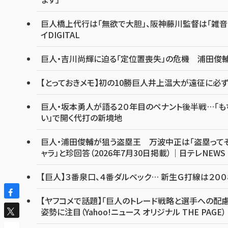
巨人橋上代行は「無欲で大胆」、阪神藤川監督は「雑
イDIGITAL
巨人・吉川尚輝に迫る「定位置喪失」の危機 浦田俊輔
【とっておきメモ】初の10勝巨人井上温大が遠征に必ず連
巨人・坂本勇人が語る２０年目のペナント後半戦…「も
い」で開く代打の新境地
巨人・浦田俊輔が狙う盗塁王 万波中正は「盗塁って
ャラ」と珍回答（2026年7月30日掲載）｜日テレNEWS 
【巨人】３番泉口、４番ダルベック… 新生Ｇ打線は２００
【ヤフコメで話題】「巨人のトレード戦略と選手への配慮
姿勢に注目（Yahoo!ニュース オリジナル THE PAGE）