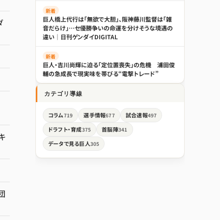
新着
巨人橋上代行は「無欲で大胆」、阪神藤川監督は「雑
ダ
音だらけ」…セ優勝争いの命運を分けそうな境遇の
違い｜日刊ゲンダイDIGITAL
新着
巨人・吉川尚輝に迫る「定位置喪失」の危機 浦田俊
輔の急成長で現実味を帯びる“電撃トレード”
カテゴリ導線
コラム
選手情報
試合速報
719
677
497
ドラフト・育成
首脳陣
375
341
キ
データで見る巨人
305
団