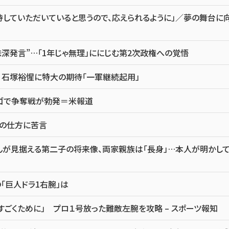
していただいていると思うので、応えられるように」／夢の舞台に
味深発言”…「1年じゃ無理」ににじむ第2次政権への覚悟
 石塚裕惺に特大の期待「一軍継続起用」
カゴで争奪戦が勃発＝米報道
点の仕方に苦言
んが見据える第二子の将来像、両家親族は「長身」…本人が明かし
「巨人ドラ1右腕」は
すごくために」 プロ１号放った難敵左腕を攻略 – スポーツ報知