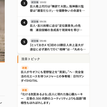
試合後
10:02
3
巨人橋上代行は「無欲で大胆」、阪神藤川監
督は「雑音だらけ」…セ優勝争いの命運を分
けそうな境遇の違い｜日刊ゲンダイ
DIGITAL
試合後
09:56
4
巨人・吉川尚輝に迫る「定位置喪失」の危
機 浦田俊輔の急成長で現実味を帯び
る“電撃トレード”
試合後
09:48
5
【とっておきメモ】初の10勝巨人井上温大が
遠征に必ず連れて行く“相棒”は…「丸められ
る」 - プロ野球 : 日刊スポーツ
注目トピック
新着
巨人が今オフにも菅野智之を“買戻し”へ…完全復
活の元エースを待つメジャーとの争奪戦｜日刊ゲン
ダイDIGITAL
新着
「化ける気配あるよな」巨人に現れた強心臓ルーキ
ー 圧巻の.500 内野のユーティリティぶりも話題「積
し
極性もほれぼれします」