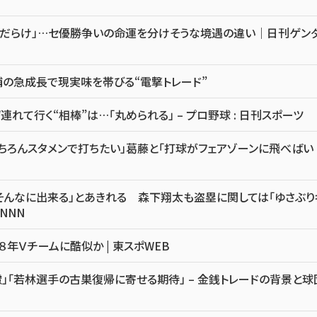
音だらけ」…セ優勝争いの命運を分けそうな境遇の違い｜日刊ゲン
の急成長で現実味を帯びる“電撃トレード”
れて行く“相棒”は…「丸められる」 – プロ野球 : 日刊スポーツ
ちろんスタメンで打ちたい」葛藤と「打球がフェアゾーンに飛べばい
そんなに出来る」とあきれる 森下翔太も盗塁に関しては「ゆさぶり
NNN
８年Ｖチームに酷似か | 東スポWEB
」「若林選手の古巣復帰に寄せる期待」 – 金銭トレードの背景と球