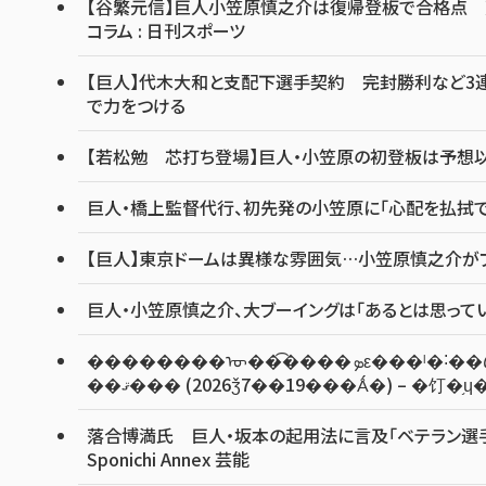
【谷繁元信】巨人小笠原慎之介は復帰登板で合格点 荒々
コラム : 日刊スポーツ
【巨人】代木大和と支配下選手契約 完封勝利など3連
で力をつける
【若松勉 芯打ち登場】巨人・小笠原の初登板は予想
巨人・橋上監督代行、初先発の小笠原に「心配を払拭で
【巨人】東京ドームは異様な雰囲気…小笠原慎之介がプレ
巨人・小笠原慎之介、大ブーイングは「あるとは思って
��������ᡡ��͡����ܤε���ˡ�˸��ڡ֥٥ƥ������äƵ٤ߤʤ�����Ȥ�����Τ�����Ƥ
��ޤ��� (2026ǯ7��19���Ǻ�) – �
落合博満氏 巨人・坂本の起用法に言及「ベテラン選手
Sponichi Annex 芸能