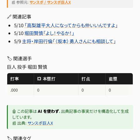
📰 参照元:
サンスポ / サンスポ巨人X
🔗 関連記事
5/10
「高梨雄平大人になってからも仲いいんですよ」
5/10
堀田賢慎「よし！やるか！」
5/9
主将・岸田行倫「（坂本）勇人さんにも相談して」
🏷 関連選手
巨人 投手
堀田 賢慎
打率
💥 本塁打
打点
盗塁
.000
0
0
0
🤖 この記事は
AI を使わず
、出典記事の事実だけを構造化して生成
しています。
📰 出典:
サンスポ巨人X
🏷 関連タグ