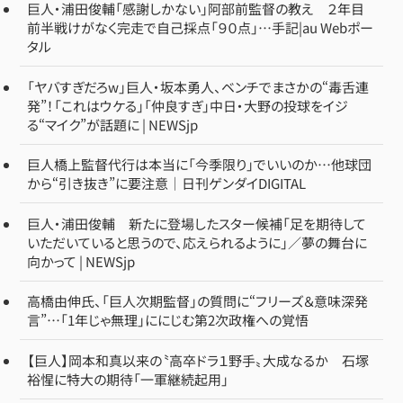
巨人・浦田俊輔「感謝しかない」阿部前監督の教え ２年目
前半戦けがなく完走で自己採点「９０点」…手記|au Webポー
タル
「ヤバすぎだろw」巨人・坂本勇人、ベンチでまさかの“毒舌連
発”！「これはウケる」「仲良すぎ」中日・大野の投球をイジ
る“マイク”が話題に | NEWSjp
巨人橋上監督代行は本当に「今季限り」でいいのか…他球団
から“引き抜き”に要注意｜日刊ゲンダイDIGITAL
巨人・浦田俊輔 新たに登場したスター候補「足を期待して
いただいていると思うので、応えられるように」／夢の舞台に
向かって | NEWSjp
高橋由伸氏、「巨人次期監督」の質問に“フリーズ＆意味深発
言”…「1年じゃ無理」ににじむ第2次政権への覚悟
【巨人】岡本和真以来の〝高卒ドラ１野手〟大成なるか 石塚
裕惺に特大の期待「一軍継続起用」