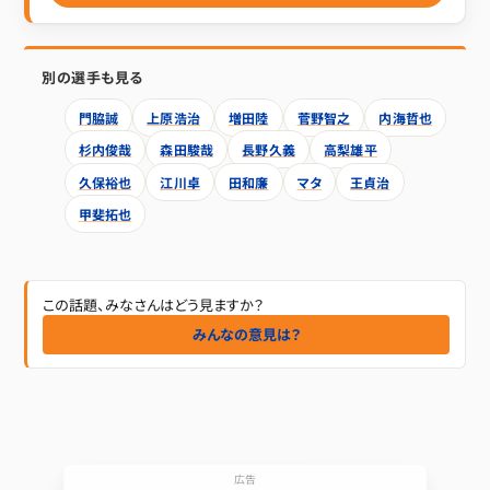
別の選手も見る
門脇誠
上原浩治
増田陸
菅野智之
内海哲也
杉内俊哉
森田駿哉
長野久義
高梨雄平
久保裕也
江川卓
田和廉
マタ
王貞治
甲斐拓也
この話題、みなさんはどう見ますか？
みんなの意見は？
広告