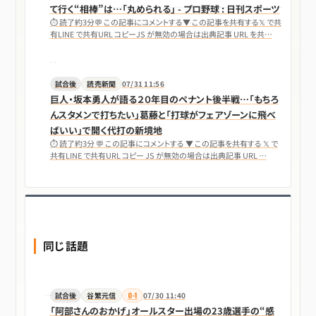
て行く“相棒”は…「丸められる」 - プロ野球 : 日刊スポーツ
⏱ 読了約3分💬 この記事にコメントする▼ この記事を共有する𝕏 で共
有LINE で共有URL コピーJS が無効の場合は出典記事 URL を共…
試合後
読売新聞
07/31 11:56
巨人・坂本勇人が語る２０年目のペナント後半戦…「もちろ
んスタメンで打ちたい」葛藤と「打球がフェアゾーンに飛べ
ばいい」で開く代打の新境地
⏱ 読了約3分 💬 この記事にコメントする ▼ この記事を共有する 𝕏 で
共有LINE で共有URL コピー JS が無効の場合は出典記事 URL …
同じ話題
試合後
谷繁元信
0-1
07/30 11:40
「阿部さんのおかげ」オールスター出場の23歳選手の“感