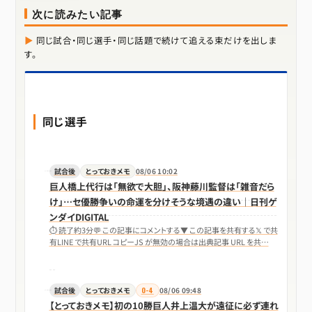
次に読みたい記事
同じ試合・同じ選手・同じ話題で続けて追える束だけを出しま
す。
同じ選手
試合後
とっておきメモ
08/06 10:02
巨人橋上代行は「無欲で大胆」、阪神藤川監督は「雑音だら
け」…セ優勝争いの命運を分けそうな境遇の違い｜日刊ゲ
ンダイDIGITAL
⏱ 読了約3分💬 この記事にコメントする▼ この記事を共有する𝕏 で共
有LINE で共有URL コピーJS が無効の場合は出典記事 URL を共…
試合後
とっておきメモ
0-4
08/06 09:48
【とっておきメモ】初の10勝巨人井上温大が遠征に必ず連れ