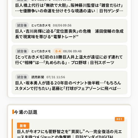
巨人橋上代行は「無欲で大胆」、阪神藤川監督は「雑音だらけ」
…セ優勝争いの命運を分けそうな境遇の違い｜日刊ゲンダイ
DIGITAL
試合後
とっておきメモ
08/06 09:56
巨人・吉川尚輝に迫る「定位置喪失」の危機 浦田俊輔の急成
長で現実味を帯びる“電撃トレード”
試合後
とっておきメモ
0-4
08/06 09:48
【とっておきメモ】初の10勝巨人井上温大が遠征に必ず連れて
行く“相棒”は…「丸められる」 - プロ野球 : 日刊スポーツ
試合後
読売新聞
07/31 11:56
巨人・坂本勇人が語る２０年目のペナント後半戦…「もちろん
スタメンで打ちたい」葛藤と「打球がフェアゾーンに飛べばい
い」で開く代打の新境地
今週の話題
新着
巨人が今オフにも菅野智之を“買戻し”へ…完全復活の元エ
ースを待つメジャーとの争奪戦｜日刊ゲンダイDIGITAL