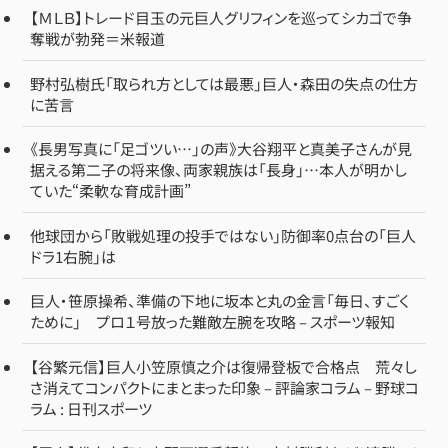
【ＭＬＢ】トレード目玉の元巨人グリフィンを巡ってシカゴで争
奪戦が勃発＝米報道
野村弘樹氏「取られ方としては最悪」巨人・森田の失点の仕方
に苦言
《長男写真に「足ゴツい…」の声》大谷翔平と真美子さんが見
据える第二子の将来像、両家親族は「長身」…本人が明かし
ていた“柔軟な育成計画”
他球団から「敗戦処理の投手ではない」防御率0点台の「巨人
ドラ1右腕」は
巨人・笹原操希、準備の下地に坂本と丸の金言「毎日、すごく
ために」 プロ１号放った難敵左腕を攻略 – スポーツ報知
【谷繁元信】巨人小笠原慎之介は復帰登板で合格点 荒々し
さ消えてコンパクトにまとまった印象 – 評論家コラム – 野球コ
ラム : 日刊スポーツ