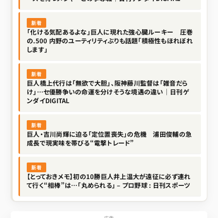
新着
「化ける気配あるよな」巨人に現れた強心臓ルーキー 圧巻
の.500 内野のユーティリティぶりも話題「積極性もほれぼれ
します」
新着
巨人橋上代行は「無欲で大胆」、阪神藤川監督は「雑音だら
け」…セ優勝争いの命運を分けそうな境遇の違い｜日刊ゲ
ンダイDIGITAL
新着
巨人・吉川尚輝に迫る「定位置喪失」の危機 浦田俊輔の急
成長で現実味を帯びる“電撃トレード”
新着
【とっておきメモ】初の10勝巨人井上温大が遠征に必ず連れ
て行く“相棒”は…「丸められる」 – プロ野球 : 日刊スポーツ
広告