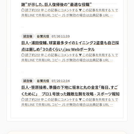
謝”が示した、巨人復帰後の“最適な役職”
⏱ 読了約3分 💬 この記事にコメントする ▼ この記事を共有する 𝕏 で
共有LINE で共有URL コピー JS が無効の場合は出典記事 URL …
試合後
谷繁元信
07/30 11:39
巨人・浦田俊輔、球宴最多タイの１イニング２盗塁も自己採
点は厳しめ「３０点くらい」|au Webポータル
⏱ 読了約2分 💬 この記事にコメントする ▼ この記事を共有する 𝕏 で
共有LINE で共有URL コピー JS が無効の場合は出典記事 URL …
試合後
谷繁元信
07/20 12:34
巨人・笹原操希、準備の下地に坂本と丸の金言「毎日、すご
くために」 プロ１号放った難敵左腕を攻略 - スポーツ報知
⏱ 読了約2分 💬 この記事にコメントする ▼ この記事を共有する 𝕏 で
共有LINE で共有URL コピー JS が無効の場合は出典記事 URL …