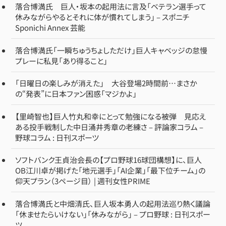
落合博満氏 巨人・坂本の起用法に言及「ベテラン選手って
休みながらやるとそれに体が慣れてしまう」 – スポニチ
Sponichi Annex 芸能
落合博満氏「一瞬ちゅうちょしただけ」巨人キャベッジの怠慢
プレーに私見「あり得ること」
「日曜日の楽しみが消えた」 大谷登場2時間前…まさか
の“発表”に日本ファン困惑「マジかよ」
【里崎智也】巨人竹丸和幸にとって勉強になる被弾 見応え
ある投手戦制した中日涌井秀章の老練さ – 評論家コラム –
野球コラム : 日刊スポーツ
ソフトバンク王貞治会長の【プロ野球16球団構想】に、巨人
OB江川卓が掲げた「地元選手」「AI企業」「最下位チーム」の
仰天プラン（3ページ目） | 週刊女性PRIME
落合博満氏と中畑清氏、巨人坂本勇人の起用法巡り熱く議論
「休ませたらいけない」「休みながら」 – プロ野球 : 日刊スポー
ツ