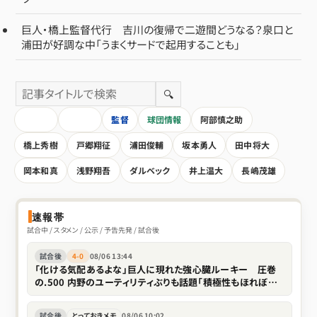
巨人・橋上監督代行 吉川の復帰で二遊間どうなる？泉口と
浦田が好調な中「うまくサードで起用することも」
🔍
HOME
全記事
監督
球団情報
阿部慎之助
橋上秀樹
戸郷翔征
浦田俊輔
坂本勇人
田中将大
岡本和真
浅野翔吾
ダルベック
井上温大
長嶋茂雄
速報帯
試合中 / スタメン / 公示 / 予告先発 / 試合後
試合後
4-0
08/06 13:44
「化ける気配あるよな」巨人に現れた強心臓ルーキー 圧巻
の.500 内野のユーティリティぶりも話題「積極性もほれぼれ
します」
試合後
とっておきメモ
08/06 10:02