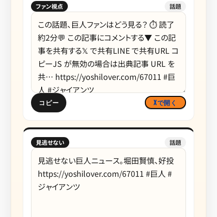
ファン視点
話題
コピー
Xで開く
見逃せない
話題