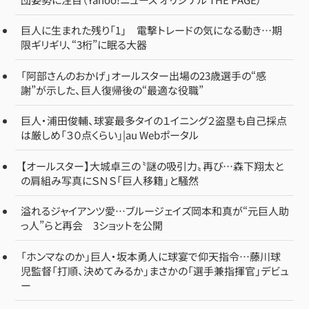
巨人に生まれた残り「1」 電撃トレードの気になる動き…期
限ギリギリ、“3桁”に眠る大器
「阿部さんのおかげ」オールスター出場の23歳選手の“感
謝”が示した、巨人復帰後の“最適な役職”
巨人・浦田俊輔、球宴最多タイの１イニング２盗塁も自己採点
は厳しめ「３０点くらい」|au Webポータル
【オールスター】大城卓三の〝謎の吸引力〟再び…森下翔太と
の肩組み写真にＳＮＳ「巨人移籍」と騒然
溢れるジャイアンツ愛…ブルージェイズ岡本和真が“元巨人助
っ人”らと再会 3ショットを公開
「ホンマなのか」巨人・坂本勇人に球宴で仰天指令…藤川球
児監督「打順、決めてみるか」まさかの「選手兼指揮官」デビュ
ー