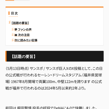
目次
【話題の要旨】
💬 ファンの声
📅 次の注目
次に読みたい記事
【話題の要旨】
（5月13日時点）サンスポ / サンスポ巨人XのX投稿として、この日
の公式戦が行われるセーレン・ドリームスタジアム（福井県営球
場）1967年8月開場で両翼100m、中堅122mを誇ります の公式
戦が福井で行われるのは2024年5月以来約2年ぶり。
前回は 堀田賢慎 投手の好投でDeNAに4-0で快勝しました。