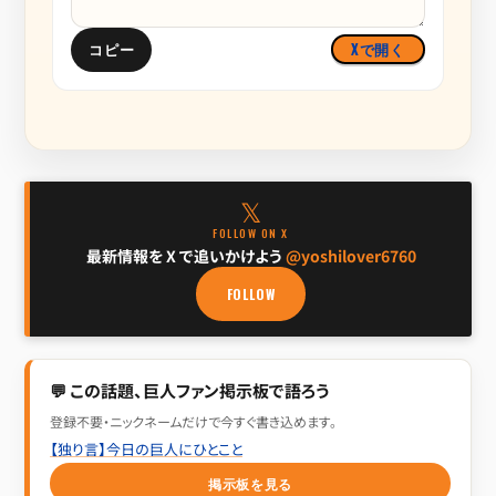
コピー
Xで開く
𝕏
FOLLOW ON X
最新情報を X で追いかけよう
@yoshilover6760
FOLLOW
💬 この話題、巨人ファン掲示板で語ろう
登録不要・ニックネームだけで今すぐ書き込めます。
【独り言】今日の巨人にひとこと
掲示板を見る