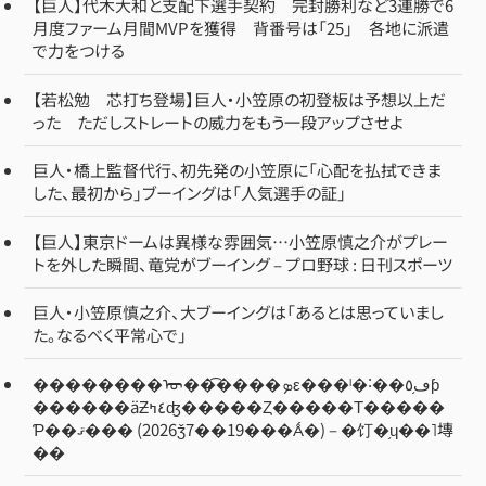
【巨人】代木大和と支配下選手契約 完封勝利など3連勝で6
月度ファーム月間MVPを獲得 背番号は「25」 各地に派遣
で力をつける
【若松勉 芯打ち登場】巨人・小笠原の初登板は予想以上だ
った ただしストレートの威力をもう一段アップさせよ
巨人・橋上監督代行、初先発の小笠原に「心配を払拭できま
した、最初から」ブーイングは「人気選手の証」
【巨人】東京ドームは異様な雰囲気…小笠原慎之介がプレー
トを外した瞬間、竜党がブーイング – プロ野球 : 日刊スポーツ
巨人・小笠原慎之介、大ブーイングは「あるとは思っていまし
た。なるべく平常心で」
��������ᡡ��͡����ܤε���ˡ�˸��ڡ֥٥ƥ
������äƵ٤ߤʤ�����Ȥ�����Τ�����
Ƥ��ޤ��� (2026ǯ7��19���Ǻ�) – �饤�֥ɥ��˥塼
��