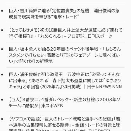
巨人・吉川尚輝に迫る「定位置喪失」の危機 浦田俊輔の急
成長で現実味を帯びる“電撃トレード”
【とっておきメモ】初の10勝巨人井上温大が遠征に必ず連れて
行く“相棒”は…「丸められる」 – プロ野球 : 日刊スポーツ
巨人・坂本勇人が語る２０年目のペナント後半戦…「もちろん
スタメンで打ちたい」葛藤と「打球がフェアゾーンに飛べばい
い」で開く代打の新境地
巨人・浦田俊輔が狙う盗塁王 万波中正は「盗塁ってそんな
に出来る」とあきれる 森下翔太も盗塁に関しては「ゆさぶり
キャラ」と珍回答（2026年7月30日掲載）｜日テレNEWS NNN
【巨人】３番泉口、４番ダルベック… 新生Ｇ打線は２００８年Ｖ
チームに酷似か | 東スポWEB
【ヤフコメで話題】「巨人のトレード戦略と選手への配慮」「若
林選手の古巣復帰に寄せる期待」 – 金銭トレードの背景と球
団姿勢に注目（Yahoo!ニュース オリジナル THE PAGE）