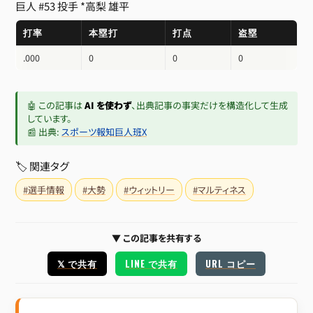
巨人 #53 投手
*高梨 雄平
打率
本塁打
打点
盗塁
.000
0
0
0
🤖 この記事は
AI を使わず
、出典記事の事実だけを構造化して生成
しています。
📰 出典:
スポーツ報知巨人班X
🏷 関連タグ
#選手情報
#大勢
#ウィットリー
#マルティネス
▼ この記事を共有する
𝕏 で共有
LINE で共有
URL コピー