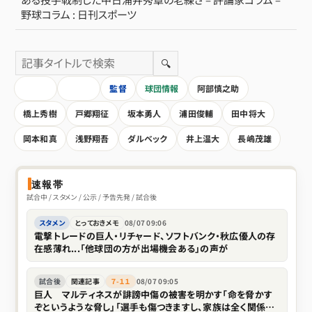
野球コラム : 日刊スポーツ
🔍
HOME
全記事
監督
球団情報
阿部慎之助
橋上秀樹
戸郷翔征
坂本勇人
浦田俊輔
田中将大
岡本和真
浅野翔吾
ダルベック
井上温大
長嶋茂雄
速報帯
試合中 / スタメン / 公示 / 予告先発 / 試合後
スタメン
とっておきメモ
08/07 09:06
電撃トレードの巨人・リチャード、ソフトバンク・秋広優人の存
在感薄れ...「他球団の方が出場機会ある」の声が
試合後
関連記事
７-１１
08/07 09:05
巨人 マルティネスが誹謗中傷の被害を明かす「命を脅かす
ぞというような脅し」「選手も傷つきますし、家族は全く関係な