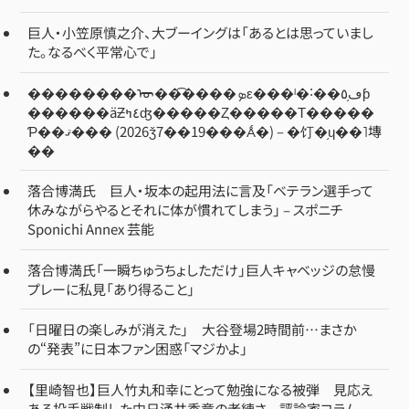
巨人・小笠原慎之介、大ブーイングは「あるとは思っていまし
た。なるべく平常心で」
��������ᡡ��͡����ܤε���ˡ�˸��ڡ֥٥ƥ
������äƵ٤ߤʤ�����Ȥ�����Τ�����
Ƥ��ޤ��� (2026ǯ7��19���Ǻ�) – �饤�֥ɥ��˥塼
��
落合博満氏 巨人・坂本の起用法に言及「ベテラン選手って
休みながらやるとそれに体が慣れてしまう」 – スポニチ
Sponichi Annex 芸能
落合博満氏「一瞬ちゅうちょしただけ」巨人キャベッジの怠慢
プレーに私見「あり得ること」
「日曜日の楽しみが消えた」 大谷登場2時間前…まさか
の“発表”に日本ファン困惑「マジかよ」
【里崎智也】巨人竹丸和幸にとって勉強になる被弾 見応え
ある投手戦制した中日涌井秀章の老練さ – 評論家コラム –