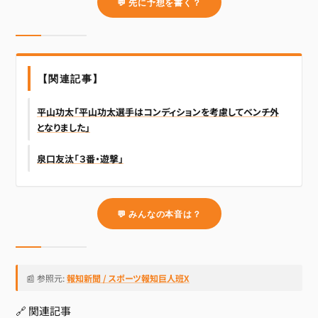
💬 先に予想を書く？
【関連記事】
平山功太「平山功太選手はコンディションを考慮してベンチ外
となりました」
泉口友汰「３番・遊撃」
💬 みんなの本音は？
📰 参照元:
報知新聞 / スポーツ報知巨人班X
🔗 関連記事