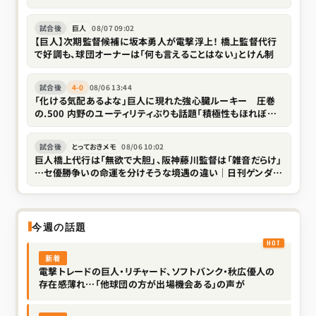
い存在なので」
試合後
巨人
08/07 09:02
【巨人】次期監督候補に坂本勇人が電撃浮上！ 橋上監督代行
で好調も、球団オーナーは「何も言えることはない」とけん制
試合後
4-0
08/06 13:44
「化ける気配あるよな」巨人に現れた強心臓ルーキー 圧巻
の.500 内野のユーティリティぶりも話題「積極性もほれぼれ
します」
試合後
とっておきメモ
08/06 10:02
巨人橋上代行は「無欲で大胆」、阪神藤川監督は「雑音だらけ」
…セ優勝争いの命運を分けそうな境遇の違い｜日刊ゲンダイ
DIGITAL
今週の話題
新着
電撃トレードの巨人・リチャード、ソフトバンク・秋広優人の
存在感薄れ…「他球団の方が出場機会ある」の声が