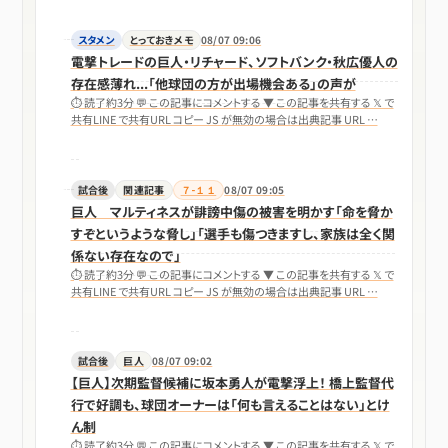
スタメン
とっておきメモ
08/07 09:06
電撃トレードの巨人・リチャード、ソフトバンク・秋広優人の
存在感薄れ...「他球団の方が出場機会ある」の声が
⏱ 読了約3分 💬 この記事にコメントする ▼ この記事を共有する 𝕏 で
共有LINE で共有URL コピー JS が無効の場合は出典記事 URL …
試合後
関連記事
７-１１
08/07 09:05
巨人 マルティネスが誹謗中傷の被害を明かす「命を脅か
すぞというような脅し」「選手も傷つきますし、家族は全く関
係ない存在なので」
⏱ 読了約3分 💬 この記事にコメントする ▼ この記事を共有する 𝕏 で
共有LINE で共有URL コピー JS が無効の場合は出典記事 URL …
試合後
巨人
08/07 09:02
【巨人】次期監督候補に坂本勇人が電撃浮上！ 橋上監督代
行で好調も、球団オーナーは「何も言えることはない」とけ
ん制
⏱ 読了約3分 💬 この記事にコメントする ▼ この記事を共有する 𝕏 で