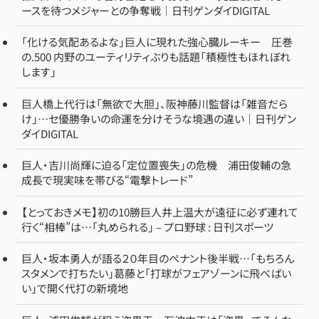
ースを待つメジャーとの争奪戦｜日刊ゲンダイDIGITAL
「化ける気配あるよな」巨人に現れた強心臓ルーキー 圧巻
の.500 内野のユーティリティぶりも話題「積極性もほれぼれ
します」
巨人橋上代行は「無欲で大胆」、阪神藤川監督は「雑音だら
け」…セ優勝争いの命運を分けそうな境遇の違い｜日刊ゲン
ダイDIGITAL
巨人・吉川尚輝に迫る「定位置喪失」の危機 浦田俊輔の急
成長で現実味を帯びる“電撃トレード”
【とっておきメモ】初の10勝巨人井上温大が遠征に必ず連れて
行く“相棒”は…「丸められる」 – プロ野球 : 日刊スポーツ
巨人・坂本勇人が語る２０年目のペナント後半戦…「もちろん
スタメンで打ちたい」葛藤と「打球がフェアゾーンに飛べばい
い」で開く代打の新境地