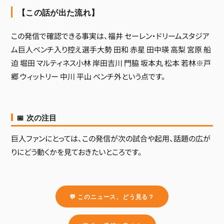
【この話が出た流れ】
この発信で確認できる事実は、福井 セーレン・ドリームスタジア
ム巨人ベンチ入り控え選手大勢 田和 赤星 田中瑛 高梨 宮原 船
迫 堀田 マルティネス小林 岸田吉川 門脇 坂本丸 松本 若林※戸
郷 ウィットリー 中川 平山 ベンチ外という点です。
📅 次の注目
巨人ファンにとっては、この発信が次の試合や起用、話題の広が
りにどう動くかを見ておきたいところです。
💬 このニュース、どう見る？