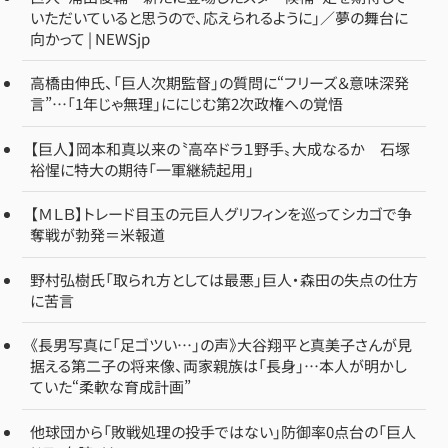
いただいていると思うので、応えられるように」／夢の舞台に
向かって | NEWSjp
高橋由伸氏、「巨人次期監督」の質問に“フリーズ＆意味深発
言”…「1年じゃ無理」ににじむ第2次政権への覚悟
【巨人】岡本和真以来の〝高卒ドラ１野手〟大成なるか 石塚
裕惺に特大の期待「一軍継続起用」
【ＭＬＢ】トレード目玉の元巨人グリフィンを巡ってシカゴで争
奪戦が勃発＝米報道
野村弘樹氏「取られ方としては最悪」巨人・森田の失点の仕方
に苦言
《長男写真に「足ゴツい…」の声》大谷翔平と真美子さんが見
据える第二子の将来像、両家親族は「長身」…本人が明かし
ていた“柔軟な育成計画”
他球団から「敗戦処理の投手ではない」防御率0点台の「巨人