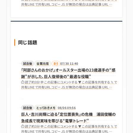
共有LINE で共有URL コピー JS が無効の場合は出典記事 URL …
同じ話題
試合後
谷繁元信
0-1
07/30 11:40
「阿部さんのおかげ」オールスター出場の23歳選手の“感
謝”が示した、巨人復帰後の“最適な役職”
⏱ 読了約3分 💬 この記事にコメントする ▼ この記事を共有する 𝕏 で
共有LINE で共有URL コピー JS が無効の場合は出典記事 URL …
試合後
とっておきメモ
08/06 09:56
巨人・吉川尚輝に迫る「定位置喪失」の危機 浦田俊輔の
急成長で現実味を帯びる“電撃トレード”
⏱ 読了約3分 💬 この記事にコメントする ▼ この記事を共有する 𝕏 で
共有LINE で共有URL コピー JS が無効の場合は出典記事 URL …