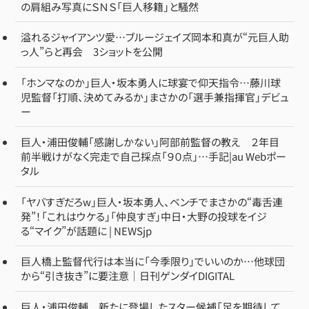
の肩組み写真にＳＮＳ「巨人移籍」と騒然
溢れるジャイアンツ愛…ブルージェイズ岡本和真が“元巨人助
っ人”らと再会 3ショットを公開
「ホンマなのか」巨人・坂本勇人に球宴で仰天指令…藤川球
児監督「打順、決めてみるか」まさかの「選手兼指揮官」デビュ
ー
巨人・浦田俊輔「感謝しかない」阿部前監督の教え ２年目
前半戦けがなく完走で自己採点「９０点」…手記|au Webポー
タル
「ヤバすぎだろw」巨人・坂本勇人、ベンチでまさかの“毒舌連
発”！「これはウケる」「仲良すぎ」中日・大野の投球をイジ
る“マイク”が話題に | NEWSjp
巨人橋上監督代行は本当に「今季限り」でいいのか…他球団
から“引き抜き”に要注意｜日刊ゲンダイDIGITAL
巨人・浦田俊輔 新たに登場したスター候補「足を期待して