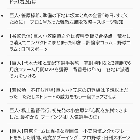
ドラ1右腕」は
巨人・笹原操希、準備の下地に坂本と丸の金言「毎日、すごく
ために」 プロ１号放った難敵左腕を攻略 – スポーツ報知
【谷繁元信】巨人小笠原慎之介は復帰登板で合格点 荒々し
さ消えてコンパクトにまとまった印象 – 評論家コラム – 野球コ
ラム : 日刊スポーツ
【巨人】代木大和と支配下選手契約 完封勝利など3連勝で6
月度ファーム月間MVPを獲得 背番号は「25」 各地に派遣
で力をつける
【若松勉 芯打ち登場】巨人・小笠原の初登板は予想以上だ
った ただしストレートの威力をもう一段アップさせよ
巨人・橋上監督代行、初先発の小笠原に「心配を払拭できま
した、最初から」ブーイングは「人気選手の証」
【巨人】東京ドームは異様な雰囲気…小笠原慎之介がプレー
トを外した瞬間、竜党がブーイング – プロ野球 : 日刊スポーツ