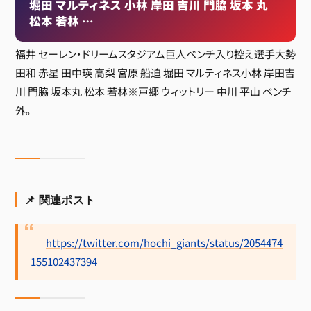
堀田 マルティネス 小林 岸田 吉川 門脇 坂本 丸
松本 若林 …
福井 セーレン・ドリームスタジアム巨人ベンチ入り控え選手大勢
田和 赤星 田中瑛 高梨 宮原 船迫 堀田 マルティネス小林 岸田吉
川 門脇 坂本丸 松本 若林※戸郷 ウィットリー 中川 平山 ベンチ
外。
📌 関連ポスト
https://twitter.com/hochi_giants/status/2054474
155102437394