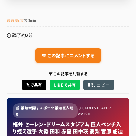
2026.05.13
⏱ 3min
⏱ 読了約2分
💬 この記事にコメントする
▼ この記事を共有する
URL コピー
𝕏 で共有
LINE で共有
📰 報知新聞 / スポーツ報知巨人班
⚾ GIANTS PLAYER
WATCH
X
福井 セーレン・ドリームスタジアム 巨人ベンチ入
り控え選手 大勢 田和 赤星 田中瑛 高梨 宮原 船迫