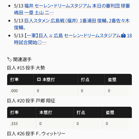
5/13
福井 セーレン・ドリームスタジアム 本日の審判団 球審
嶋田 一塁 土山 二…
5/13
巨人スタメン 広島戦（福井） 1番浦田 俊輔、2番佐々木
俊輔、
5/13
【一軍】巨人 ⚔️ 広島 セーレン・ドリームスタジアム🏟 18
時試合開始⚾…
🏷 関連選手
巨人 #15 投手
大勢
打率
💥 本塁打
打点
盗塁
.000
0
0
0
巨人 #20 投手
戸郷 翔征
打率
本塁打
打点
盗塁
.333
0
0
0
巨人 #26 投手
Ｆ．ウィットリー