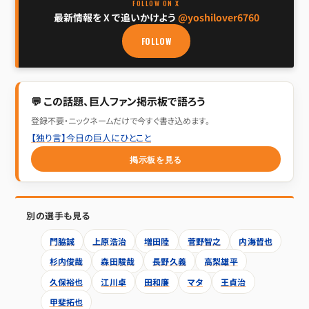
FOLLOW ON X
最新情報を X で追いかけよう
@yoshilover6760
FOLLOW
💬 この話題、巨人ファン掲示板で語ろう
登録不要・ニックネームだけで今すぐ書き込めます。
【独り言】今日の巨人にひとこと
掲示板を見る
別の選手も見る
門脇誠
上原浩治
増田陸
菅野智之
内海哲也
杉内俊哉
森田駿哉
長野久義
高梨雄平
久保裕也
江川卓
田和廉
マタ
王貞治
甲斐拓也