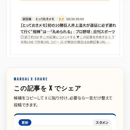
試合後
とっておきメモ
0-4
08/06 09:48
【とっておきメモ】初の10勝巨人井上温大が遠征に必ず連れ
て行く“相棒”は…「丸められる」 - プロ野球 : 日刊スポーツ
⏱ 読了約3分 💬 この記事にコメントする ▼ この記事を共有する 𝕏 で
共有LINE で共有URL コピー JS が無効の場合は出典記事 URL …
MANUAL X SHARE
この記事を X でシェア
候補をコピーして X に貼り付け、必要なら一言だけ整えて
投稿できます。
更新
スタメン