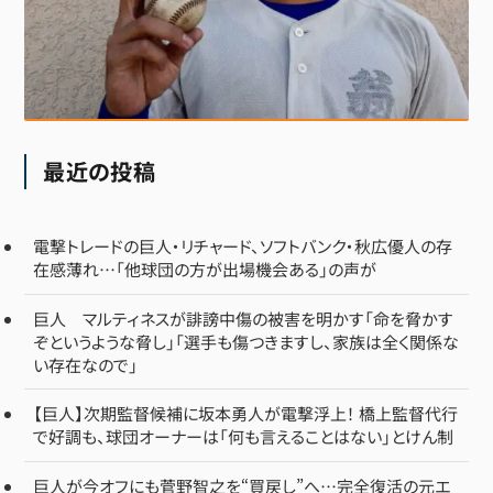
最近の投稿
電撃トレードの巨人・リチャード、ソフトバンク・秋広優人の存
在感薄れ…「他球団の方が出場機会ある」の声が
巨人 マルティネスが誹謗中傷の被害を明かす「命を脅かす
ぞというような脅し」「選手も傷つきますし、家族は全く関係な
い存在なので」
【巨人】次期監督候補に坂本勇人が電撃浮上！ 橋上監督代行
で好調も、球団オーナーは「何も言えることはない」とけん制
巨人が今オフにも菅野智之を“買戻し”へ…完全復活の元エ