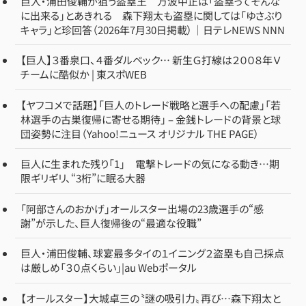
巨人・浦田俊輔が狙う盗塁王 万波中正は「盗塁ってそんな
に出来る」とあきれる 森下翔太も盗塁に関しては「ゆさぶり
キャラ」と珍回答（2026年7月30日掲載）｜日テレNEWS NNN
【巨人】３番泉口、４番ダルベック… 新生Ｇ打線は２００８年Ｖ
チームに酷似か | 東スポWEB
【ヤフコメで話題】「巨人のトレード戦略と選手への配慮」「若
林選手の古巣復帰に寄せる期待」 – 金銭トレードの背景と球
団姿勢に注目（Yahoo!ニュース オリジナル THE PAGE）
巨人に生まれた残り「1」 電撃トレードの気になる動き…期
限ギリギリ、“3桁”に眠る大器
「阿部さんのおかげ」オールスター出場の23歳選手の“感
謝”が示した、巨人復帰後の“最適な役職”
巨人・浦田俊輔、球宴最多タイの１イニング２盗塁も自己採点
は厳しめ「３０点くらい」|au Webポータル
【オールスター】大城卓三の〝謎の吸引力〟再び…森下翔太と