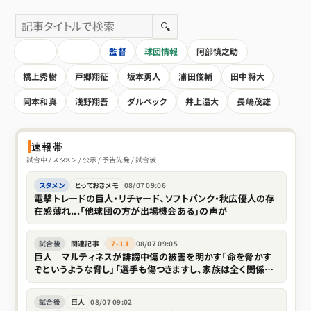
🔍
HOME
全記事
監督
球団情報
阿部慎之助
橋上秀樹
戸郷翔征
坂本勇人
浦田俊輔
田中将大
岡本和真
浅野翔吾
ダルベック
井上温大
長嶋茂雄
速報帯
試合中 / スタメン / 公示 / 予告先発 / 試合後
スタメン
とっておきメモ
08/07 09:06
電撃トレードの巨人・リチャード、ソフトバンク・秋広優人の存
在感薄れ...「他球団の方が出場機会ある」の声が
試合後
関連記事
７-１１
08/07 09:05
巨人 マルティネスが誹謗中傷の被害を明かす「命を脅かす
ぞというような脅し」「選手も傷つきますし、家族は全く関係な
い存在なので」
試合後
巨人
08/07 09:02