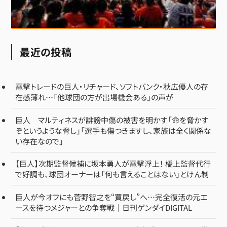
最近の投稿
電撃トレードの巨人・リチャード、ソフトバンク・秋広優人の存
在感薄れ…「他球団の方が出場機会ある」の声が
巨人 マルティネスが誹謗中傷の被害を明かす「命を脅かす
ぞというような脅し」「選手も傷つきますし、家族は全く関係な
い存在なので」
【巨人】次期監督候補に坂本勇人が電撃浮上！ 橋上監督代行
で好調も、球団オーナーは「何も言えることはない」とけん制
巨人が今オフにも菅野智之を“買戻し”へ…完全復活の元エ
ースを待つメジャーとの争奪戦｜日刊ゲンダイDIGITAL