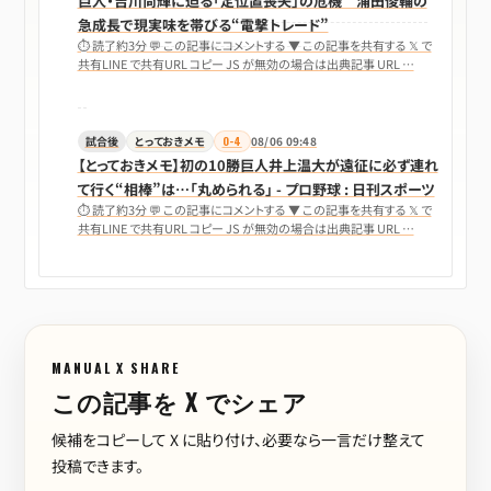
巨人・吉川尚輝に迫る「定位置喪失」の危機 浦田俊輔の
急成長で現実味を帯びる“電撃トレード”
⏱ 読了約3分 💬 この記事にコメントする ▼ この記事を共有する 𝕏 で
共有LINE で共有URL コピー JS が無効の場合は出典記事 URL …
試合後
とっておきメモ
0-4
08/06 09:48
【とっておきメモ】初の10勝巨人井上温大が遠征に必ず連れ
て行く“相棒”は…「丸められる」 - プロ野球 : 日刊スポーツ
⏱ 読了約3分 💬 この記事にコメントする ▼ この記事を共有する 𝕏 で
共有LINE で共有URL コピー JS が無効の場合は出典記事 URL …
MANUAL X SHARE
この記事を X でシェア
候補をコピーして X に貼り付け、必要なら一言だけ整えて
投稿できます。