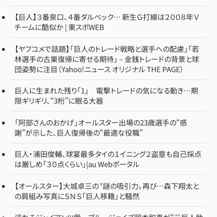
【巨人】３番泉口、４番ダルベック… 新生Ｇ打線は２００８年Ｖ
チームに酷似か | 東スポWEB
【ヤフコメで話題】「巨人のトレード戦略と選手への配慮」「若
林選手の古巣復帰に寄せる期待」 – 金銭トレードの背景と球
団姿勢に注目（Yahoo!ニュース オリジナル THE PAGE）
巨人に生まれた残り「1」 電撃トレードの気になる動き…期
限ギリギリ、“3桁”に眠る大器
「阿部さんのおかげ」オールスター出場の23歳選手の“感
謝”が示した、巨人復帰後の“最適な役職”
巨人・浦田俊輔、球宴最多タイの１イニング２盗塁も自己採点
は厳しめ「３０点くらい」|au Webポータル
【オールスター】大城卓三の〝謎の吸引力〟再び…森下翔太と
の肩組み写真にＳＮＳ「巨人移籍」と騒然