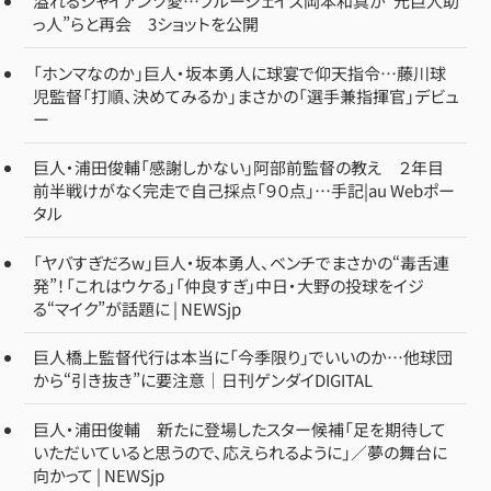
溢れるジャイアンツ愛…ブルージェイズ岡本和真が“元巨人助
っ人”らと再会 3ショットを公開
「ホンマなのか」巨人・坂本勇人に球宴で仰天指令…藤川球
児監督「打順、決めてみるか」まさかの「選手兼指揮官」デビュ
ー
巨人・浦田俊輔「感謝しかない」阿部前監督の教え ２年目
前半戦けがなく完走で自己採点「９０点」…手記|au Webポー
タル
「ヤバすぎだろw」巨人・坂本勇人、ベンチでまさかの“毒舌連
発”！「これはウケる」「仲良すぎ」中日・大野の投球をイジ
る“マイク”が話題に | NEWSjp
巨人橋上監督代行は本当に「今季限り」でいいのか…他球団
から“引き抜き”に要注意｜日刊ゲンダイDIGITAL
巨人・浦田俊輔 新たに登場したスター候補「足を期待して
いただいていると思うので、応えられるように」／夢の舞台に
向かって | NEWSjp