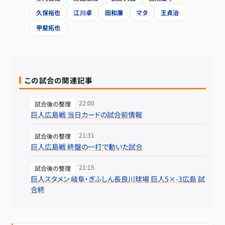
久保裕也
江川卓
田和廉
マタ
王貞治
甲斐拓也
この試合の関連記事
22:00
試合後の整理
巨人広島戦 当日カードの試合前情報
21:31
試合後の整理
巨人広島戦 終盤の一打で動いた試合
21:15
試合後の整理
巨人スタメン 岐阜・ぎふしん長良川球場 巨人5×-3広島 試
合終