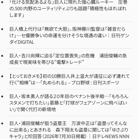
「化ける気配あるよな」巨人に現れた強心臓ルーキー 圧巻
の.500 内野のユーティリティぶりも話題「積極性もほれぼれ
します」
巨人橋上代行は「無欲で大胆」、阪神藤川監督は「雑音だら
け」…セ優勝争いの命運を分けそうな境遇の違い｜日刊ゲン
ダイDIGITAL
巨人・吉川尚輝に迫る「定位置喪失」の危機 浦田俊輔の急
成長で現実味を帯びる“電撃トレード”
【とっておきメモ】初の10勝巨人井上温大が遠征に必ず連れて
行く“相棒”は…「丸められる」 – プロ野球 : 日刊スポーツ
巨人・坂本勇人が語る２０年目のペナント後半戦…「もちろん
スタメンで打ちたい」葛藤と「打球がフェアゾーンに飛べばい
い」で開く代打の新境地
巨人・浦田俊輔が狙う盗塁王 万波中正は「盗塁ってそんな
に出来る」とあきれる 森下翔太も盗塁に関しては「ゆさぶり
キャラ」と珍回答（2026年7月30日掲載）｜日テレNEWS NNN