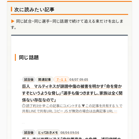
次に読みたい記事
同じ試合・同じ選手・同じ話題で続けて追える束だけを出しま
す。
同じ話題
試合後
関連記事
７-１１
08/07 09:05
巨人 マルティネスが誹謗中傷の被害を明かす「命を脅か
すぞというような脅し」「選手も傷つきますし、家族は全く関
係ない存在なので」
⏱ 読了約3分 💬 この記事にコメントする ▼ この記事を共有する 𝕏 で
共有LINE で共有URL コピー JS が無効の場合は出典記事 URL …
試合後
とっておきメモ
08/06 09:56