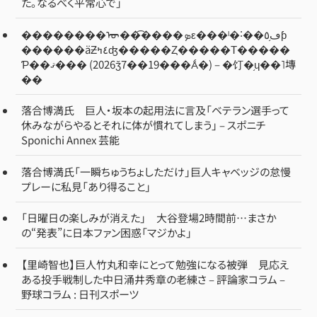
た。なるべく平常心で」
��������ᡡ��͡����ܤε���ˡ�˸��ڡ֥٥ƥ
������äƵ٤ߤʤ�����Ȥ�����Τ�����
Ƥ��ޤ��� (2026ǯ7��19���Ǻ�) – �饤�֥ɥ��˥塼
��
落合博満氏 巨人・坂本の起用法に言及「ベテラン選手って
休みながらやるとそれに体が慣れてしまう」 – スポニチ
Sponichi Annex 芸能
落合博満氏「一瞬ちゅうちょしただけ」巨人キャベッジの怠慢
プレーに私見「あり得ること」
「日曜日の楽しみが消えた」 大谷登場2時間前…まさか
の“発表”に日本ファン困惑「マジかよ」
【里崎智也】巨人竹丸和幸にとって勉強になる被弾 見応え
ある投手戦制した中日涌井秀章の老練さ – 評論家コラム –
野球コラム : 日刊スポーツ