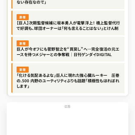
ない存在なので」
新着
【巨人】次期監督候補に坂本勇人が電撃浮上！ 橋上監督代行
で好調も、球団オーナーは「何も言えることはない」とけん制
新着
巨人が今オフにも菅野智之を“買戻し”へ…完全復活の元エ
ースを待つメジャーとの争奪戦｜日刊ゲンダイDIGITAL
新着
「化ける気配あるよな」巨人に現れた強心臓ルーキー 圧巻
の.500 内野のユーティリティぶりも話題「積極性もほれぼれ
します」
広告