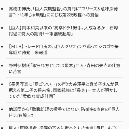
高橋由伸氏、「巨人次期監督」の質問に“フリーズ＆意味深発
言”…「1年じゃ無理」ににじむ第2次政権への覚悟
【巨人】岡本和真以来の〝高卒ドラ１野手〟大成なるか 石塚
裕惺に特大の期待「一軍継続起用」
【ＭＬＢ】トレード目玉の元巨人グリフィンを巡ってシカゴで争
奪戦が勃発＝米報道
野村弘樹氏「取られ方としては最悪」巨人・森田の失点の仕方
に苦言
《長男写真に「足ゴツい…」の声》大谷翔平と真美子さんが見
据える第二子の将来像、両家親族は「長身」…本人が明かし
ていた“柔軟な育成計画”
他球団から「敗戦処理の投手ではない」防御率0点台の「巨人
ドラ1右腕」は
巨人・笹原操希、準備の下地に坂本と丸の金言「毎日、すごく