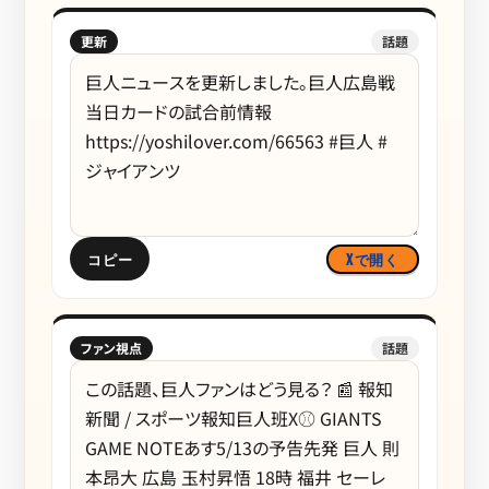
更新
話題
コピー
Xで開く
ファン視点
話題