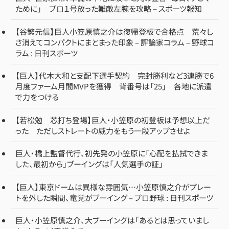
ために」 プロ１号放った難敵左腕を攻略 – スポーツ報知
【谷繁元信】巨人小笠原慎之介は復帰登板で合格点 荒々し
さ消えてコンパクトにまとまった印象 – 評論家コラム – 野球コ
ラム : 日刊スポーツ
【巨人】代木大和と支配下選手契約 完封勝利など3連勝で6
月度ファーム月間MVPを獲得 背番号は「25」 各地に派遣
で力をつける
【若松勉 芯打ち登場】巨人・小笠原の初登板は予想以上だ
った ただしストレートの威力をもう一段アップさせよ
巨人・橋上監督代行、初先発の小笠原に「心配を払拭できま
した、最初から」ブーイングは「人気選手の証」
【巨人】東京ドームは異様な雰囲気…小笠原慎之介がプレー
トを外した瞬間、竜党がブーイング – プロ野球 : 日刊スポーツ
巨人・小笠原慎之介、大ブーイングは「あるとは思っていまし