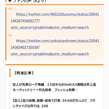
💬 ファンの声（Xより）
https://twitter.com/400216Susumu/status/20541
14626745606177?
utm_source=yjrealtime&utm_medium=search
https://twitter.com/yokostardream/status/20541
14365402735038?
utm_source=yjrealtime&utm_medium=search
【関連記事】
巨人が先発ローテ再編 １５日からのＤｅＮＡ３連戦は井上温
大→ウィットリー→竹丸和幸 フレッシュ布陣…
【巨人】吉川尚輝、故郷・岐阜で打率．５４５の打ちっぷり フラ
ンチャイズ以外では．２６８