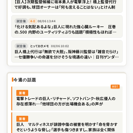
【巨人】次期監督候補に坂本勇人が電撃浮上！ 橋上監督代行
で好調も、球団オーナーは「何も言えることはない」とけん制
試合後
4-0
08/06 13:44
「化ける気配あるよな」巨人に現れた強心臓ルーキー 圧巻
の.500 内野のユーティリティぶりも話題「積極性もほれぼれ
します」
試合後
とっておきメモ
08/06 10:02
巨人橋上代行は「無欲で大胆」、阪神藤川監督は「雑音だらけ」
…セ優勝争いの命運を分けそうな境遇の違い｜日刊ゲンダイ
DIGITAL
今週の話題
新着
電撃トレードの巨人・リチャード、ソフトバンク・秋広優人の
存在感薄れ…「他球団の方が出場機会ある」の声が
新着
巨人 マルティネスが誹謗中傷の被害を明かす「命を脅かす
ぞというような脅し」「選手も傷つきますし、家族は全く関係