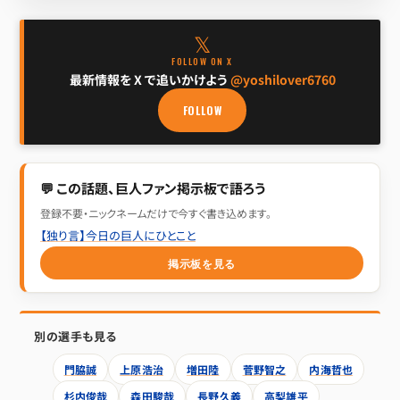
𝕏
FOLLOW ON X
最新情報を X で追いかけよう
@yoshilover6760
FOLLOW
💬 この話題、巨人ファン掲示板で語ろう
登録不要・ニックネームだけで今すぐ書き込めます。
【独り言】今日の巨人にひとこと
掲示板を見る
別の選手も見る
門脇誠
上原浩治
増田陸
菅野智之
内海哲也
杉内俊哉
森田駿哉
長野久義
高梨雄平