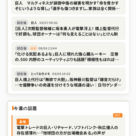
巨人 マルティネスが誹謗中傷の被害を明かす「命を脅かす
ぞというような脅し」「選手も傷つきますし、家族は全く関係な
い存在なので」
試合後
巨人
08/07 09:02
【巨人】次期監督候補に坂本勇人が電撃浮上！ 橋上監督代行
で好調も、球団オーナーは「何も言えることはない」とけん制
試合後
4-0
08/06 13:44
「化ける気配あるよな」巨人に現れた強心臓ルーキー 圧巻
の.500 内野のユーティリティぶりも話題「積極性もほれぼれ
します」
試合後
とっておきメモ
08/06 10:02
巨人橋上代行は「無欲で大胆」、阪神藤川監督は「雑音だらけ」
…セ優勝争いの命運を分けそうな境遇の違い｜日刊ゲンダイ
DIGITAL
今週の話題
新着
電撃トレードの巨人・リチャード、ソフトバンク・秋広優人の
存在感薄れ…「他球団の方が出場機会ある」の声が