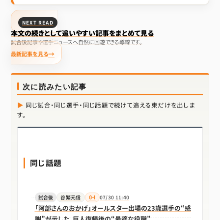
NEXT READ
本文の続きとして追いやすい記事をまとめて見る
試合後記事や選手ニュースへ自然に回遊できる導線です。
最新記事を見る
次に読みたい記事
同じ試合・同じ選手・同じ話題で続けて追える束だけを出しま
す。
同じ話題
試合後
谷繁元信
0-1
07/30 11:40
「阿部さんのおかげ」オールスター出場の23歳選手の“感
謝”が示した、巨人復帰後の“最適な役職”