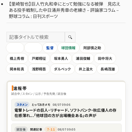
【里崎智也】巨人竹丸和幸にとって勉強になる被弾 見応え
ある投手戦制した中日涌井秀章の老練さ – 評論家コラム –
野球コラム : 日刊スポーツ
🔍
HOME
全記事
監督
球団情報
阿部慎之助
橋上秀樹
戸郷翔征
坂本勇人
浦田俊輔
田中将大
岡本和真
浅野翔吾
ダルベック
井上温大
長嶋茂雄
速報帯
試合中 / スタメン / 公示 / 予告先発 / 試合後
スタメン
とっておきメモ
08/07 09:06
電撃トレードの巨人・リチャード、ソフトバンク・秋広優人の存
在感薄れ...「他球団の方が出場機会ある」の声が
試合後
関連記事
７-１１
08/07 09:05