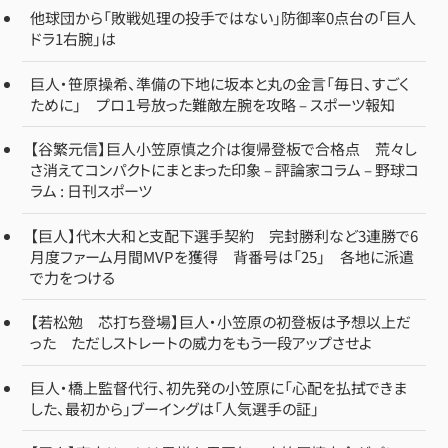
他球団から「敗戦処理の投手ではない」防御率0点台の「巨人
ドラ1右腕」は
巨人・笹原操希、準備の下地に坂本と丸の金言「毎日、すごく
ために」 プロ１号放った難敵左腕を攻略 – スポーツ報知
【谷繁元信】巨人小笠原慎之介は復帰登板で合格点 荒々し
さ消えてコンパクトにまとまった印象 – 評論家コラム – 野球コ
ラム : 日刊スポーツ
【巨人】代木大和と支配下選手契約 完封勝利など3連勝で6
月度ファーム月間MVPを獲得 背番号は「25」 各地に派遣
で力をつける
【若松勉 芯打ち登場】巨人・小笠原の初登板は予想以上だ
った ただしストレートの威力をもう一段アップさせよ
巨人・橋上監督代行、初先発の小笠原に「心配を払拭できま
した、最初から」ブーイングは「人気選手の証」