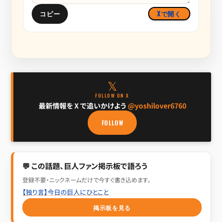
コピー
Xで開く
𝕏
FOLLOW ON X
最新情報を X で追いかけよう
@yoshilover6760
FOLLOW
💬 この話題、巨人ファン掲示板で語ろう
登録不要・ニックネームだけで今すぐ書き込めます。
【独り言】今日の巨人にひとこと
掲示板を見る