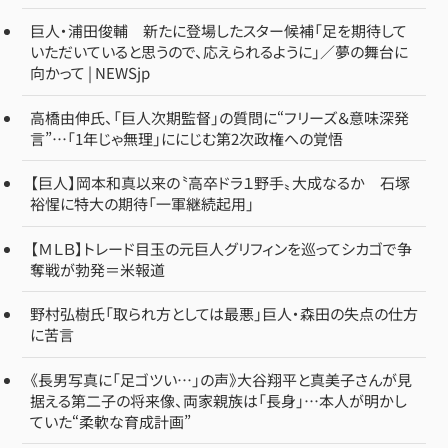
巨人・浦田俊輔 新たに登場したスター候補「足を期待して
いただいていると思うので、応えられるように」／夢の舞台に
向かって | NEWSjp
高橋由伸氏、「巨人次期監督」の質問に“フリーズ＆意味深発
言”…「1年じゃ無理」ににじむ第2次政権への覚悟
【巨人】岡本和真以来の〝高卒ドラ１野手〟大成なるか 石塚
裕惺に特大の期待「一軍継続起用」
【ＭＬＢ】トレード目玉の元巨人グリフィンを巡ってシカゴで争
奪戦が勃発＝米報道
野村弘樹氏「取られ方としては最悪」巨人・森田の失点の仕方
に苦言
《長男写真に「足ゴツい…」の声》大谷翔平と真美子さんが見
据える第二子の将来像、両家親族は「長身」…本人が明かし
ていた“柔軟な育成計画”