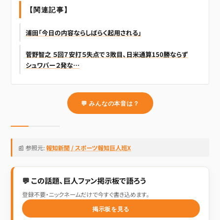
【関連記事】
浦田「今日の内容ならしばらく起用される」
菅野智之 ５回７安打５失点で３敗目、日米通算150勝ならず
シュワバー２発な…
💬 みんなの本音は？
📰 参照元:
報知新聞 / スポーツ報知巨人班X
💬 この話題、巨人ファン掲示板で語ろう
登録不要・ニックネームだけで今すぐ書き込めます。
掲示板を見る