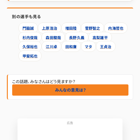
別の選手も見る
門脇誠
上原浩治
増田陸
菅野智之
内海哲也
杉内俊哉
森田駿哉
長野久義
高梨雄平
久保裕也
江川卓
田和廉
マタ
王貞治
甲斐拓也
この話題、みなさんはどう見ますか？
みんなの意見は？
広告