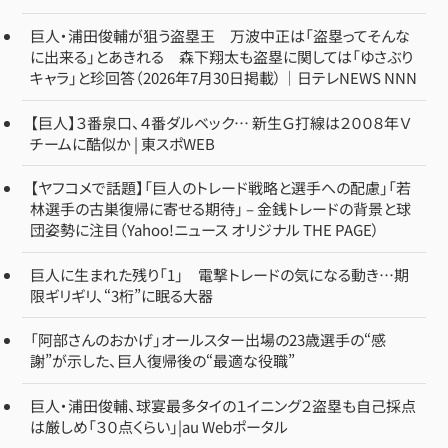
巨人・浦田俊輔が狙う盗塁王 万波中正は「盗塁ってそんな
に出来る」とあきれる 森下翔太も盗塁に関しては「ゆさぶり
キャラ」と珍回答（2026年7月30日掲載）｜日テレNEWS NNN
【巨人】３番泉口、４番ダルベック… 新生Ｇ打線は２００８年Ｖ
チームに酷似か | 東スポWEB
【ヤフコメで話題】「巨人のトレード戦略と選手への配慮」「若
林選手の古巣復帰に寄せる期待」 – 金銭トレードの背景と球
団姿勢に注目（Yahoo!ニュース オリジナル THE PAGE）
巨人に生まれた残り「1」 電撃トレードの気になる動き…期
限ギリギリ、“3桁”に眠る大器
「阿部さんのおかげ」オールスター出場の23歳選手の“感
謝”が示した、巨人復帰後の“最適な役職”
巨人・浦田俊輔、球宴最多タイの１イニング２盗塁も自己採点
は厳しめ「３０点くらい」|au Webポータル