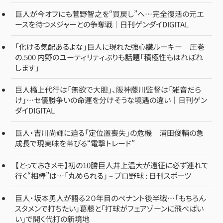
巨人が今オフにも菅野智之を“買戻し”へ…完全復活の元エ
ースを待つメジャーとの争奪戦｜日刊ゲンダイDIGITAL
「化ける気配あるよな」巨人に現れた強心臓ルーキー 圧巻
の.500 内野のユーティリティぶりも話題「積極性もほれぼれ
します」
巨人橋上代行は「無欲で大胆」、阪神藤川監督は「雑音だら
け」…セ優勝争いの命運を分けそうな境遇の違い｜日刊ゲン
ダイDIGITAL
巨人・吉川尚輝に迫る「定位置喪失」の危機 浦田俊輔の急
成長で現実味を帯びる“電撃トレード”
【とっておきメモ】初の10勝巨人井上温大が遠征に必ず連れて
行く“相棒”は…「丸められる」 – プロ野球 : 日刊スポーツ
巨人・坂本勇人が語る２０年目のペナント後半戦…「もちろん
スタメンで打ちたい」葛藤と「打球がフェアゾーンに飛べばい
い」で開く代打の新境地