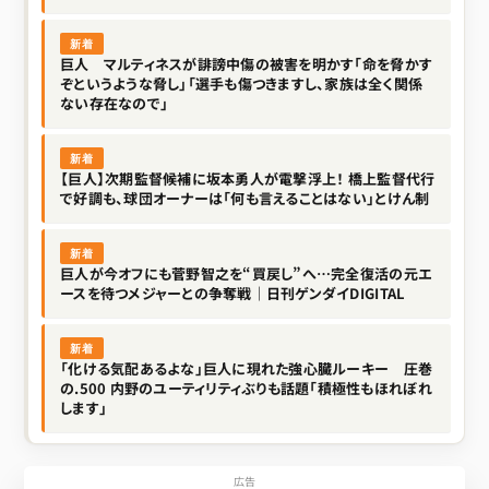
新着
巨人 マルティネスが誹謗中傷の被害を明かす「命を脅かす
ぞというような脅し」「選手も傷つきますし、家族は全く関係
ない存在なので」
新着
【巨人】次期監督候補に坂本勇人が電撃浮上！ 橋上監督代行
で好調も、球団オーナーは「何も言えることはない」とけん制
新着
巨人が今オフにも菅野智之を“買戻し”へ…完全復活の元エ
ースを待つメジャーとの争奪戦｜日刊ゲンダイDIGITAL
新着
「化ける気配あるよな」巨人に現れた強心臓ルーキー 圧巻
の.500 内野のユーティリティぶりも話題「積極性もほれぼれ
します」
広告