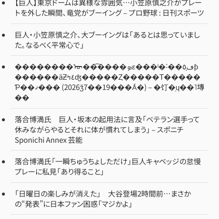
【巨人】東京ドームは異様な雰囲気…小笠原慎之介がプレー
トを外した瞬間、竜党がブーイング – プロ野球 : 日刊スポーツ
巨人・小笠原慎之介、大ブーイングは「あるとは思っていまし
た。なるべく平常心で」
��������ᡡ��͡����ܤε���ˡ�˸��ڡ֥٥ƥ
������äƵ٤ߤʤ�����Ȥ�����Τ�����
Ƥ��ޤ��� (2026ǯ7��19���Ǻ�) – �饤�֥ɥ��˥塼
��
落合博満氏 巨人・坂本の起用法に言及「ベテラン選手って
休みながらやるとそれに体が慣れてしまう」 – スポニチ
Sponichi Annex 芸能
落合博満氏「一瞬ちゅうちょしただけ」巨人キャベッジの怠慢
プレーに私見「あり得ること」
「日曜日の楽しみが消えた」 大谷登場2時間前…まさか
の“発表”に日本ファン困惑「マジかよ」