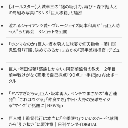
【オールスター】大城卓三の〝謎の吸引力〟再び…森下翔太と
の肩組み写真にＳＮＳ「巨人移籍」と騒然
溢れるジャイアンツ愛…ブルージェイズ岡本和真が“元巨人助
っ人”らと再会 3ショットを公開
「ホンマなのか」巨人・坂本勇人に球宴で仰天指令…藤川球
児監督「打順、決めてみるか」まさかの「選手兼指揮官」デビュ
ー
巨人・浦田俊輔「感謝しかない」阿部前監督の教え ２年目
前半戦けがなく完走で自己採点「９０点」…手記|au Webポー
タル
「ヤバすぎだろw」巨人・坂本勇人、ベンチでまさかの“毒舌連
発”！「これはウケる」「仲良すぎ」中日・大野の投球をイジ
る“マイク”が話題に | NEWSjp
巨人橋上監督代行は本当に「今季限り」でいいのか…他球団
から“引き抜き”に要注意｜日刊ゲンダイDIGITAL