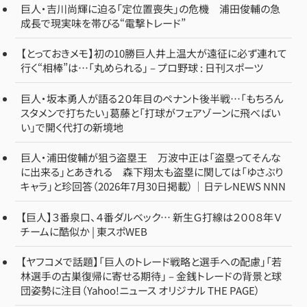
巨人・吉川尚輝に迫る「定位置喪失」の危機 浦田俊輔の急
成長で現実味を帯びる“電撃トレード”
【とっておきメモ】初の10勝巨人井上温大が遠征に必ず連れて
行く“相棒”は…「丸められる」 – プロ野球 : 日刊スポーツ
巨人・坂本勇人が語る２０年目のペナント後半戦…「もちろん
スタメンで打ちたい」葛藤と「打球がフェアゾーンに飛べばい
い」で開く代打の新境地
巨人・浦田俊輔が狙う盗塁王 万波中正は「盗塁ってそんな
に出来る」とあきれる 森下翔太も盗塁に関しては「ゆさぶり
キャラ」と珍回答（2026年7月30日掲載）｜日テレNEWS NNN
【巨人】３番泉口、４番ダルベック… 新生Ｇ打線は２００８年Ｖ
チームに酷似か | 東スポWEB
【ヤフコメで話題】「巨人のトレード戦略と選手への配慮」「若
林選手の古巣復帰に寄せる期待」 – 金銭トレードの背景と球
団姿勢に注目（Yahoo!ニュース オリジナル THE PAGE）