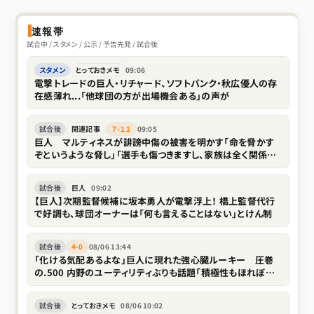
速報帯
試合中 / スタメン / 公示 / 予告先発 / 試合後
スタメン
とっておきメモ
09:06
電撃トレードの巨人・リチャード、ソフトバンク・秋広優人の存
在感薄れ...「他球団の方が出場機会ある」の声が
試合後
関連記事
７-１１
09:05
巨人 マルティネスが誹謗中傷の被害を明かす「命を脅かす
ぞというような脅し」「選手も傷つきますし、家族は全く関係な
い存在なので」
試合後
巨人
09:02
【巨人】次期監督候補に坂本勇人が電撃浮上！ 橋上監督代行
で好調も、球団オーナーは「何も言えることはない」とけん制
試合後
4-0
08/06 13:44
「化ける気配あるよな」巨人に現れた強心臓ルーキー 圧巻
の.500 内野のユーティリティぶりも話題「積極性もほれぼれ
します」
試合後
とっておきメモ
08/06 10:02