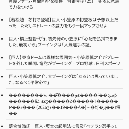
で力をつける
【若松勉 芯打ち登場】巨人・小笠原の初登板は予想以上だ
った ただしストレートの威力をもう一段アップさせよ
巨人・橋上監督代行、初先発の小笠原に「心配を払拭できま
した、最初から」ブーイングは「人気選手の証」
【巨人】東京ドームは異様な雰囲気…小笠原慎之介がプレー
トを外した瞬間、竜党がブーイング – プロ野球 : 日刊スポーツ
巨人・小笠原慎之介、大ブーイングは「あるとは思っていまし
た。なるべく平常心で」
��������ᡡ��͡����ܤε���ˡ�˸��ڡ֥٥ƥ
������äƵ٤ߤʤ�����Ȥ�����Τ�����
Ƥ��ޤ��� (2026ǯ7��19���Ǻ�) – �饤�֥ɥ��˥塼
��
落合博満氏 巨人・坂本の起用法に言及「ベテラン選手って