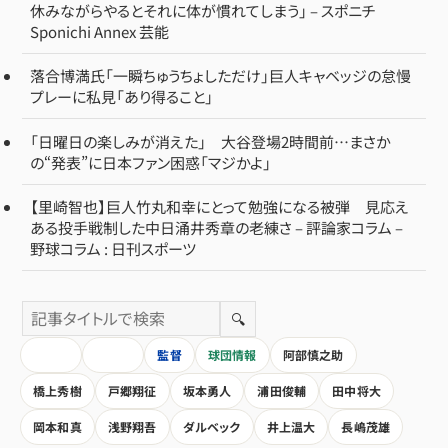
休みながらやるとそれに体が慣れてしまう」 – スポニチ
Sponichi Annex 芸能
落合博満氏「一瞬ちゅうちょしただけ」巨人キャベッジの怠慢
プレーに私見「あり得ること」
「日曜日の楽しみが消えた」 大谷登場2時間前…まさか
の“発表”に日本ファン困惑「マジかよ」
【里崎智也】巨人竹丸和幸にとって勉強になる被弾 見応え
ある投手戦制した中日涌井秀章の老練さ – 評論家コラム –
野球コラム : 日刊スポーツ
🔍
HOME
全記事
監督
球団情報
阿部慎之助
橋上秀樹
戸郷翔征
坂本勇人
浦田俊輔
田中将大
岡本和真
浅野翔吾
ダルベック
井上温大
長嶋茂雄