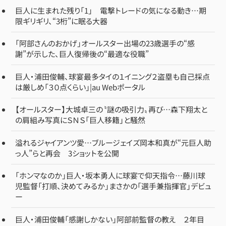
巨人に生まれた残り「1」 電撃トレードの気になる動き…期
限ギリギリ、“3桁”に眠る大器
「阿部さんのおかげ」オールスター出場の23歳選手の“感
謝”が示した、巨人復帰後の“最適な役職”
巨人・浦田俊輔、球宴最多タイの１イニング２盗塁も自己採点
は厳しめ「３０点くらい」|au Webポータル
【オールスター】大城卓三の〝謎の吸引力〟再び…森下翔太と
の肩組み写真にＳＮＳ「巨人移籍」と騒然
溢れるジャイアンツ愛…ブルージェイズ岡本和真が“元巨人助
っ人”らと再会 3ショットを公開
「ホンマなのか」巨人・坂本勇人に球宴で仰天指令…藤川球
児監督「打順、決めてみるか」まさかの「選手兼指揮官」デビュ
ー
巨人・浦田俊輔「感謝しかない」阿部前監督の教え ２年目