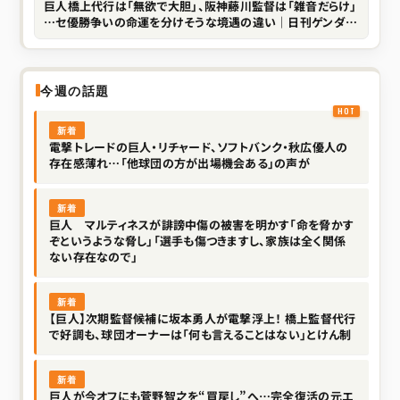
巨人橋上代行は「無欲で大胆」、阪神藤川監督は「雑音だらけ」
…セ優勝争いの命運を分けそうな境遇の違い｜日刊ゲンダイ
DIGITAL
今週の話題
新着
電撃トレードの巨人・リチャード、ソフトバンク・秋広優人の
存在感薄れ…「他球団の方が出場機会ある」の声が
新着
巨人 マルティネスが誹謗中傷の被害を明かす「命を脅かす
ぞというような脅し」「選手も傷つきますし、家族は全く関係
ない存在なので」
新着
【巨人】次期監督候補に坂本勇人が電撃浮上！ 橋上監督代行
で好調も、球団オーナーは「何も言えることはない」とけん制
新着
巨人が今オフにも菅野智之を“買戻し”へ…完全復活の元エ