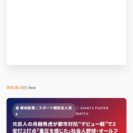
2026.05.09
⏱ 2min
📰 報知新聞 / スポーツ報知巨人班
⚾ GIANTS PLAYER
WATCH
X
元巨人の舟越秀虎が都市対抗“デビュー戦”で２
安打２打点「重圧を感じた」社会人野球・オールフ