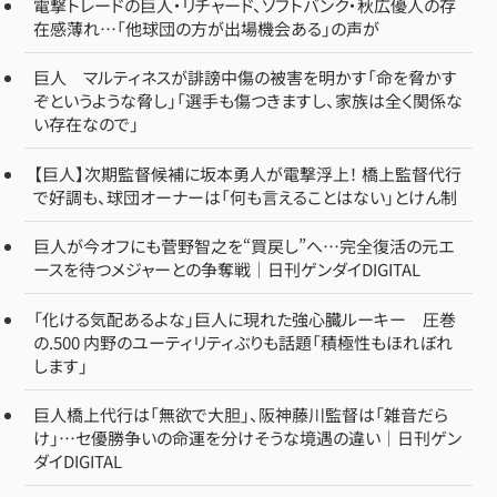
在感薄れ…「他球団の方が出場機会ある」の声が
巨人 マルティネスが誹謗中傷の被害を明かす「命を脅かす
ぞというような脅し」「選手も傷つきますし、家族は全く関係な
い存在なので」
【巨人】次期監督候補に坂本勇人が電撃浮上！ 橋上監督代行
で好調も、球団オーナーは「何も言えることはない」とけん制
巨人が今オフにも菅野智之を“買戻し”へ…完全復活の元エ
ースを待つメジャーとの争奪戦｜日刊ゲンダイDIGITAL
「化ける気配あるよな」巨人に現れた強心臓ルーキー 圧巻
の.500 内野のユーティリティぶりも話題「積極性もほれぼれ
します」
巨人橋上代行は「無欲で大胆」、阪神藤川監督は「雑音だら
け」…セ優勝争いの命運を分けそうな境遇の違い｜日刊ゲン
ダイDIGITAL