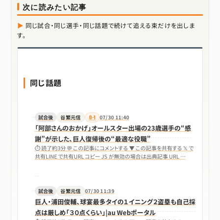
次に読みたい記事
同じ試合・同じ選手・同じ話題で続けて追える束だけを出しま
す。
同じ話題
試合後
谷繁元信
0-1
07/30 11:40
「阿部さんのおかげ」オールスター出場の23歳選手の“感
謝”が示した、巨人復帰後の“最適な役職”
⏱ 読了約3分 💬 この記事にコメントする ▼ この記事を共有する 𝕏 で
共有LINE で共有URL コピー JS が無効の場合は出典記事 URL …
試合後
谷繁元信
07/30 11:39
巨人・浦田俊輔、球宴最多タイの１イニング２盗塁も自己採
点は厳しめ「３０点くらい」|au Webポータル
⏱ 読了約2分 💬 この記事にコメントする ▼ この記事を共有する 𝕏 で