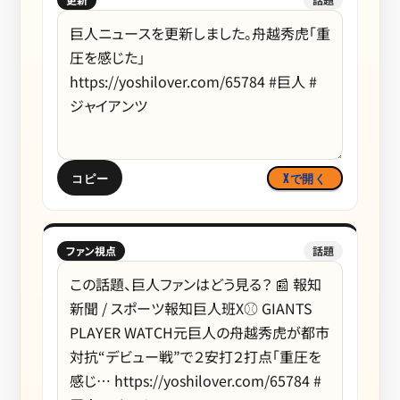
コピー
Xで開く
ファン視点
話題