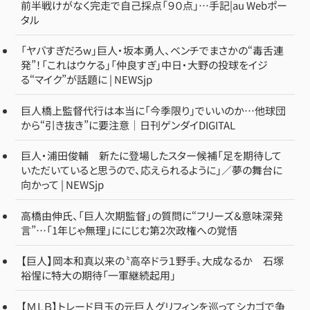
前半戦けがなく完走で自己採点「９０点」…手記|au Webポー
タル
「ヤバすぎだろw」巨人・坂本勇人、ベンチでまさかの“毒舌連
発”！「これはウケる」「仲良すぎ」中日・大野の投球をイジ
る“マイク”が話題に | NEWSjp
巨人橋上監督代行は本当に「今季限り」でいいのか…他球団
から“引き抜き”に要注意｜日刊ゲンダイDIGITAL
巨人・浦田俊輔 新たに登場したスター候補「足を期待して
いただいていると思うので、応えられるように」／夢の舞台に
向かって | NEWSjp
高橋由伸氏、「巨人次期監督」の質問に“フリーズ＆意味深発
言”…「1年じゃ無理」ににじむ第2次政権への覚悟
【巨人】岡本和真以来の〝高卒ドラ１野手〟大成なるか 石塚
裕惺に特大の期待「一軍継続起用」
【ＭＬＢ】トレード目玉の元巨人グリフィンを巡ってシカゴで争