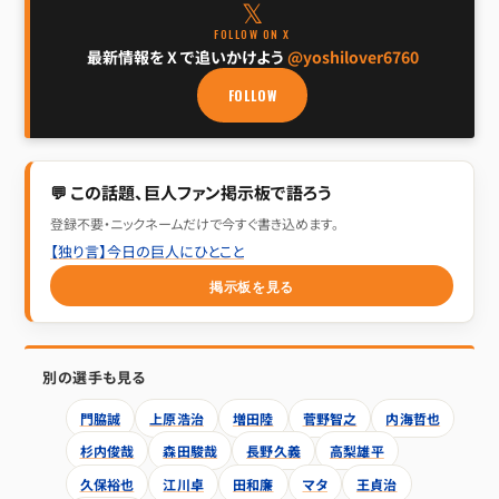
𝕏
FOLLOW ON X
最新情報を X で追いかけよう
@yoshilover6760
FOLLOW
💬 この話題、巨人ファン掲示板で語ろう
登録不要・ニックネームだけで今すぐ書き込めます。
【独り言】今日の巨人にひとこと
掲示板を見る
別の選手も見る
門脇誠
上原浩治
増田陸
菅野智之
内海哲也
杉内俊哉
森田駿哉
長野久義
高梨雄平
久保裕也
江川卓
田和廉
マタ
王貞治