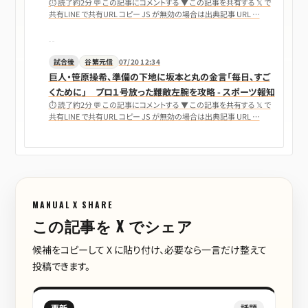
共有LINE で共有URL コピー JS が無効の場合は出典記事 URL …
試合後
谷繁元信
07/20 12:34
巨人・笹原操希、準備の下地に坂本と丸の金言「毎日、すご
くために」 プロ１号放った難敵左腕を攻略 - スポーツ報知
⏱ 読了約2分 💬 この記事にコメントする ▼ この記事を共有する 𝕏 で
共有LINE で共有URL コピー JS が無効の場合は出典記事 URL …
MANUAL X SHARE
この記事を X でシェア
候補をコピーして X に貼り付け、必要なら一言だけ整えて
投稿できます。
更新
話題