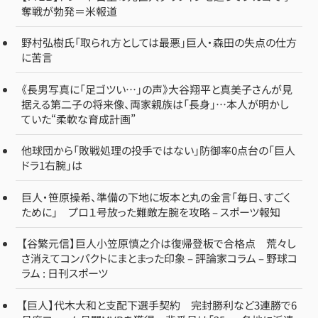
奪戦が勃発＝米報道
野村弘樹氏「取られ方としては最悪」巨人・森田の失点の仕方
に苦言
《長男写真に「足ゴツい…」の声》大谷翔平と真美子さんが見
据える第二子の将来像、両家親族は「長身」…本人が明かし
ていた“柔軟な育成計画”
他球団から「敗戦処理の投手ではない」防御率0点台の「巨人
ドラ1右腕」は
巨人・笹原操希、準備の下地に坂本と丸の金言「毎日、すごく
ために」 プロ１号放った難敵左腕を攻略 – スポーツ報知
【谷繁元信】巨人小笠原慎之介は復帰登板で合格点 荒々し
さ消えてコンパクトにまとまった印象 – 評論家コラム – 野球コ
ラム : 日刊スポーツ
【巨人】代木大和と支配下選手契約 完封勝利など3連勝で6
月度ファーム月間MVPを獲得 背番号は「25」 各地に派遣