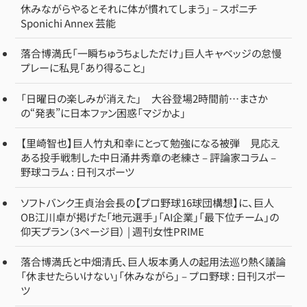
休みながらやるとそれに体が慣れてしまう」 – スポニチ
Sponichi Annex 芸能
落合博満氏「一瞬ちゅうちょしただけ」巨人キャベッジの怠慢
プレーに私見「あり得ること」
「日曜日の楽しみが消えた」 大谷登場2時間前…まさか
の“発表”に日本ファン困惑「マジかよ」
【里崎智也】巨人竹丸和幸にとって勉強になる被弾 見応え
ある投手戦制した中日涌井秀章の老練さ – 評論家コラム –
野球コラム : 日刊スポーツ
ソフトバンク王貞治会長の【プロ野球16球団構想】に、巨人
OB江川卓が掲げた「地元選手」「AI企業」「最下位チーム」の
仰天プラン（3ページ目） | 週刊女性PRIME
落合博満氏と中畑清氏、巨人坂本勇人の起用法巡り熱く議論
「休ませたらいけない」「休みながら」 – プロ野球 : 日刊スポー
ツ