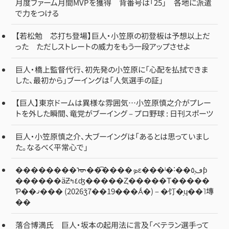
月度ファーム月間MVPを獲得 背番号は「25」 各地に派遣
で力をつける
【若松勉 芯打ち登場】巨人・小笠原の初登板は予想以上だ
った ただしストレートの威力をもう一段アップさせよ
巨人・橋上監督代行、初先発の小笠原に「心配を払拭できま
した、最初から」ブーイングは「人気選手の証」
【巨人】東京ドームは異様な雰囲気…小笠原慎之介がプレー
トを外した瞬間、竜党がブーイング – プロ野球 : 日刊スポーツ
巨人・小笠原慎之介、大ブーイングは「あるとは思っていまし
た。なるべく平常心で」
��������ᡡ��͡����ܤε���ˡ�˸��ڡ֥٥ƥ
������äƵ٤ߤʤ�����Ȥ�����Τ�����
Ƥ��ޤ��� (2026ǯ7��19���Ǻ�) – �饤�֥ɥ��˥塼
��
落合博満氏 巨人・坂本の起用法に言及「ベテラン選手って