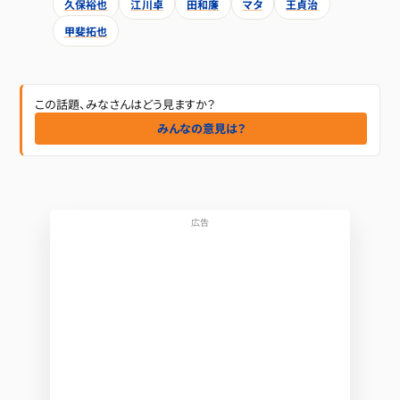
久保裕也
江川卓
田和廉
マタ
王貞治
甲斐拓也
この話題、みなさんはどう見ますか？
みんなの意見は？
広告