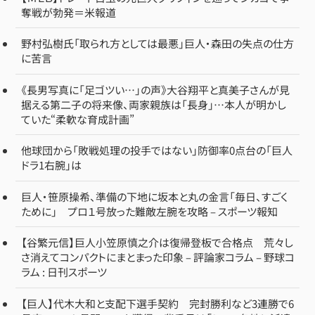
奪戦が勃発＝米報道
野村弘樹氏「取られ方としては最悪」巨人・森田の失点の仕方
に苦言
《長男写真に「足ゴツい…」の声》大谷翔平と真美子さんが見
据える第二子の将来像、両家親族は「長身」…本人が明かし
ていた“柔軟な育成計画”
他球団から「敗戦処理の投手ではない」防御率0点台の「巨人
ドラ1右腕」は
巨人・笹原操希、準備の下地に坂本と丸の金言「毎日、すごく
ために」 プロ１号放った難敵左腕を攻略 – スポーツ報知
【谷繁元信】巨人小笠原慎之介は復帰登板で合格点 荒々し
さ消えてコンパクトにまとまった印象 – 評論家コラム – 野球コ
ラム : 日刊スポーツ
【巨人】代木大和と支配下選手契約 完封勝利など3連勝で6