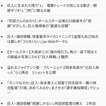
巨人に生まれた残り「1」 電撃トレードの気になる動き…期
限ギリギリ、“3桁”に眠る大器
「阿部さんのおかげ」オールスター出場の23歳選手の“感
謝”が示した、巨人復帰後の“最適な役職”
巨人・浦田俊輔、球宴最多タイの１イニング２盗塁も自己採点
は厳しめ「３０点くらい」|au Webポータル
【オールスター】大城卓三の〝謎の吸引力〟再び…森下翔太と
の肩組み写真にＳＮＳ「巨人移籍」と騒然
溢れるジャイアンツ愛…ブルージェイズ岡本和真が“元巨人助
っ人”らと再会 3ショットを公開
「ホンマなのか」巨人・坂本勇人に球宴で仰天指令…藤川球
児監督「打順、決めてみるか」まさかの「選手兼指揮官」デビュ
ー
巨人・浦田俊輔「感謝しかない」阿部前監督の教え ２年目