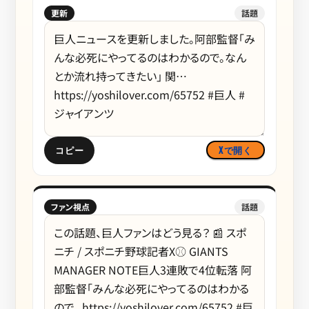
更新
話題
コピー
Xで開く
ファン視点
話題