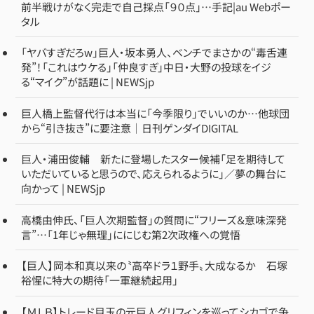
前半戦けがなく完走で自己採点「９０点」…手記|au Webポー
タル
「ヤバすぎだろw」巨人・坂本勇人、ベンチでまさかの“毒舌連
発”！「これはウケる」「仲良すぎ」中日・大野の投球をイジ
る“マイク”が話題に | NEWSjp
巨人橋上監督代行は本当に「今季限り」でいいのか…他球団
から“引き抜き”に要注意｜日刊ゲンダイDIGITAL
巨人・浦田俊輔 新たに登場したスター候補「足を期待して
いただいていると思うので、応えられるように」／夢の舞台に
向かって | NEWSjp
高橋由伸氏、「巨人次期監督」の質問に“フリーズ＆意味深発
言”…「1年じゃ無理」ににじむ第2次政権への覚悟
【巨人】岡本和真以来の〝高卒ドラ１野手〟大成なるか 石塚
裕惺に特大の期待「一軍継続起用」
【ＭＬＢ】トレード目玉の元巨人グリフィンを巡ってシカゴで争