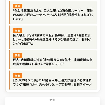
新着
「化ける気配あるよな」巨人に現れた強心臓ルーキー 圧巻
の.500 内野のユーティリティぶりも話題「積極性もほれぼれ
します」
新着
巨人橋上代行は「無欲で大胆」、阪神藤川監督は「雑音だら
け」…セ優勝争いの命運を分けそうな境遇の違い｜日刊ゲ
ンダイDIGITAL
新着
巨人・吉川尚輝に迫る「定位置喪失」の危機 浦田俊輔の急
成長で現実味を帯びる“電撃トレード”
新着
【とっておきメモ】初の10勝巨人井上温大が遠征に必ず連れ
て行く“相棒”は…「丸められる」 – プロ野球 : 日刊スポーツ
広告