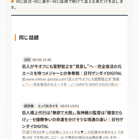
同じ試合・同じ選手・同じ話題で続けて追える束だけを出しま
す。
同じ話題
話題
08/06 13:46
巨人が今オフにも菅野智之を“買戻し”へ…完全復活の元
エースを待つメジャーとの争奪戦｜日刊ゲンダイDIGITAL
📰 www.nikkan-gendai.com「巨人が今オフにも菅野智之を“買戻
し”へ…完全復活の元エースを…」⚾ GIANTS NEWS DIGEST巨人が
今オフ…
試合後
とっておきメモ
08/06 10:02
巨人橋上代行は「無欲で大胆」、阪神藤川監督は「雑音だら
け」…セ優勝争いの命運を分けそうな境遇の違い｜日刊ゲ
ンダイDIGITAL
⏱ 読了約3分💬 この記事にコメントする▼ この記事を共有する𝕏 で共
有LINE で共有URL コピーJS が無効の場合は出典記事 URL を共…