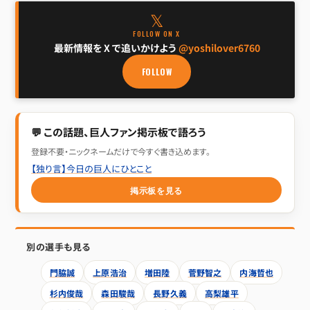
𝕏
FOLLOW ON X
最新情報を X で追いかけよう
@yoshilover6760
FOLLOW
💬 この話題、巨人ファン掲示板で語ろう
登録不要・ニックネームだけで今すぐ書き込めます。
【独り言】今日の巨人にひとこと
掲示板を見る
別の選手も見る
門脇誠
上原浩治
増田陸
菅野智之
内海哲也
杉内俊哉
森田駿哉
長野久義
高梨雄平