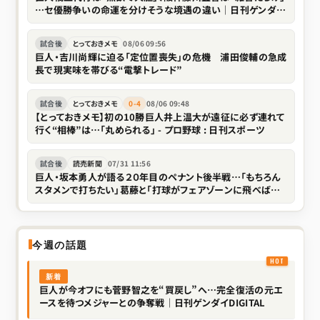
…セ優勝争いの命運を分けそうな境遇の違い｜日刊ゲンダイ
DIGITAL
試合後
とっておきメモ
08/06 09:56
巨人・吉川尚輝に迫る「定位置喪失」の危機 浦田俊輔の急成
長で現実味を帯びる“電撃トレード”
試合後
とっておきメモ
0-4
08/06 09:48
【とっておきメモ】初の10勝巨人井上温大が遠征に必ず連れて
行く“相棒”は…「丸められる」 - プロ野球 : 日刊スポーツ
試合後
読売新聞
07/31 11:56
巨人・坂本勇人が語る２０年目のペナント後半戦…「もちろん
スタメンで打ちたい」葛藤と「打球がフェアゾーンに飛べばい
い」で開く代打の新境地
今週の話題
新着
巨人が今オフにも菅野智之を“買戻し”へ…完全復活の元エ
ースを待つメジャーとの争奪戦｜日刊ゲンダイDIGITAL