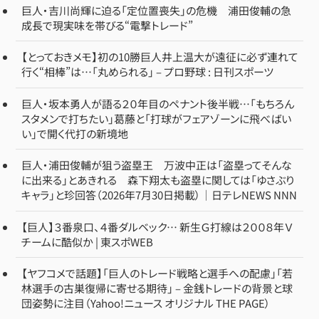
巨人・吉川尚輝に迫る「定位置喪失」の危機 浦田俊輔の急
成長で現実味を帯びる“電撃トレード”
【とっておきメモ】初の10勝巨人井上温大が遠征に必ず連れて
行く“相棒”は…「丸められる」 – プロ野球 : 日刊スポーツ
巨人・坂本勇人が語る２０年目のペナント後半戦…「もちろん
スタメンで打ちたい」葛藤と「打球がフェアゾーンに飛べばい
い」で開く代打の新境地
巨人・浦田俊輔が狙う盗塁王 万波中正は「盗塁ってそんな
に出来る」とあきれる 森下翔太も盗塁に関しては「ゆさぶり
キャラ」と珍回答（2026年7月30日掲載）｜日テレNEWS NNN
【巨人】３番泉口、４番ダルベック… 新生Ｇ打線は２００８年Ｖ
チームに酷似か | 東スポWEB
【ヤフコメで話題】「巨人のトレード戦略と選手への配慮」「若
林選手の古巣復帰に寄せる期待」 – 金銭トレードの背景と球
団姿勢に注目（Yahoo!ニュース オリジナル THE PAGE）