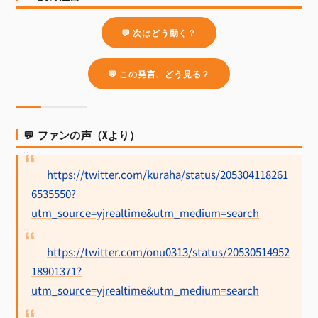
💬 次はどう動く？
💬 この発言、どう見る？
💬 ファンの声（Xより）
https://twitter.com/kuraha/status/205304118261
6535550?
utm_source=yjrealtime&utm_medium=search
https://twitter.com/onu0313/status/20530514952
18901371?
utm_source=yjrealtime&utm_medium=search