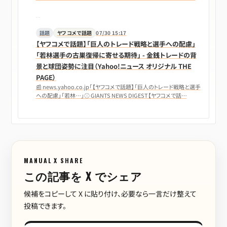
話題
ヤフコメで話題
07/30 15:17
【ヤフコメで話題】「巨人のトレード戦略と選手への配慮」
「若林選手の古巣復帰に寄せる期待」 - 金銭トレードの背
景と球団姿勢に注目（Yahoo!ニュース オリジナル THE
PAGE）
📰 news.yahoo.co.jp「【ヤフコメで話題】「巨人のトレード戦略と選手
への配慮」「若林…」⚾ GIANTS NEWS DIGEST【ヤフコメで話…
MANUAL X SHARE
この記事を X でシェア
候補をコピーして X に貼り付け、必要なら一言だけ整えて
投稿できます。