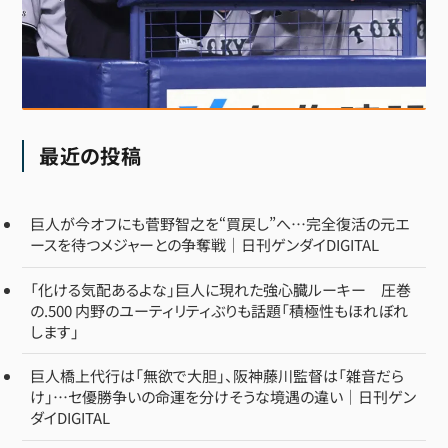
最近の投稿
巨人が今オフにも菅野智之を“買戻し”へ…完全復活の元エ
ースを待つメジャーとの争奪戦｜日刊ゲンダイDIGITAL
「化ける気配あるよな」巨人に現れた強心臓ルーキー 圧巻
の.500 内野のユーティリティぶりも話題「積極性もほれぼれ
します」
巨人橋上代行は「無欲で大胆」、阪神藤川監督は「雑音だら
け」…セ優勝争いの命運を分けそうな境遇の違い｜日刊ゲン
ダイDIGITAL