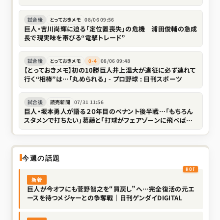
DIGITAL
試合後
とっておきメモ
08/06 09:56
巨人・吉川尚輝に迫る「定位置喪失」の危機 浦田俊輔の急成
長で現実味を帯びる“電撃トレード”
試合後
とっておきメモ
0-4
08/06 09:48
【とっておきメモ】初の10勝巨人井上温大が遠征に必ず連れて
行く“相棒”は…「丸められる」 - プロ野球 : 日刊スポーツ
試合後
読売新聞
07/31 11:56
巨人・坂本勇人が語る２０年目のペナント後半戦…「もちろん
スタメンで打ちたい」葛藤と「打球がフェアゾーンに飛べばい
い」で開く代打の新境地
今週の話題
新着
巨人が今オフにも菅野智之を“買戻し”へ…完全復活の元エ
ースを待つメジャーとの争奪戦｜日刊ゲンダイDIGITAL