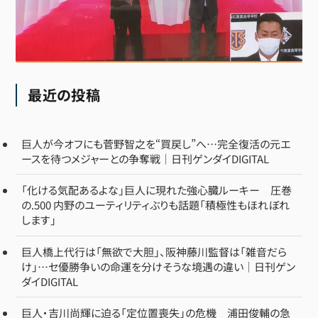
最近の投稿
巨人が今オフにも菅野智之を“買戻し”へ…完全復活の元エ
ースを待つメジャーとの争奪戦｜日刊ゲンダイDIGITAL
「化ける気配あるよな」巨人に現れた強心臓ルーキー 圧巻
の.500 内野のユーティリティぶりも話題「積極性もほれぼれ
します」
巨人橋上代行は「無欲で大胆」、阪神藤川監督は「雑音だら
け」…セ優勝争いの命運を分けそうな境遇の違い｜日刊ゲン
ダイDIGITAL
巨人・吉川尚輝に迫る「定位置喪失」の危機 浦田俊輔の急