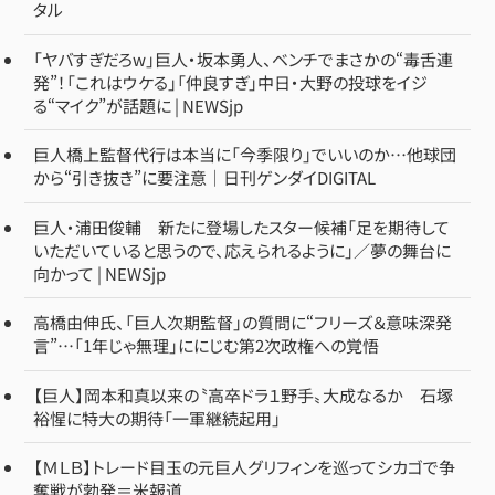
タル
「ヤバすぎだろw」巨人・坂本勇人、ベンチでまさかの“毒舌連
発”！「これはウケる」「仲良すぎ」中日・大野の投球をイジ
る“マイク”が話題に | NEWSjp
巨人橋上監督代行は本当に「今季限り」でいいのか…他球団
から“引き抜き”に要注意｜日刊ゲンダイDIGITAL
巨人・浦田俊輔 新たに登場したスター候補「足を期待して
いただいていると思うので、応えられるように」／夢の舞台に
向かって | NEWSjp
高橋由伸氏、「巨人次期監督」の質問に“フリーズ＆意味深発
言”…「1年じゃ無理」ににじむ第2次政権への覚悟
【巨人】岡本和真以来の〝高卒ドラ１野手〟大成なるか 石塚
裕惺に特大の期待「一軍継続起用」
【ＭＬＢ】トレード目玉の元巨人グリフィンを巡ってシカゴで争
奪戦が勃発＝米報道