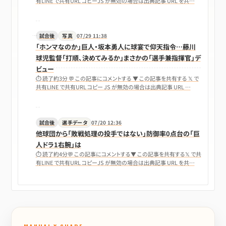
有LINE で共有URL コピーJS が無効の場合は出典記事 URL を共…
試合後
写真
07/29 11:38
「ホンマなのか」巨人・坂本勇人に球宴で仰天指令…藤川
球児監督「打順、決めてみるか」まさかの「選手兼指揮官」デ
ビュー
⏱ 読了約3分 💬 この記事にコメントする ▼ この記事を共有する 𝕏 で
共有LINE で共有URL コピー JS が無効の場合は出典記事 URL …
試合後
選手データ
07/20 12:36
他球団から「敗戦処理の投手ではない」防御率0点台の「巨
人ドラ1右腕」は
⏱ 読了約4分💬 この記事にコメントする▼ この記事を共有する𝕏 で共
有LINE で共有URL コピーJS が無効の場合は出典記事 URL を共…