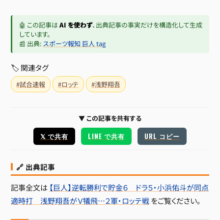
🤖 この記事は
AI を使わず
、出典記事の事実だけを構造化して生成
しています。
📰 出典:
スポーツ報知 巨人 tag
🏷 関連タグ
#試合速報
#ロッテ
#浅野翔吾
▼ この記事を共有する
𝕏 で共有
LINE で共有
URL コピー
🔗 出典記事
記事全文は
【巨人】逆転勝利で貯金６ ドラ５・小浜佑斗が同点
適時打 浅野翔吾がＶ犠飛…２軍・ロッテ戦
をご覧ください。