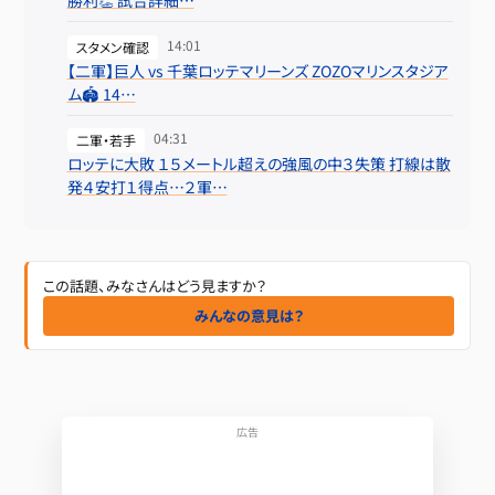
14:01
スタメン確認
【二軍】巨人 vs 千葉ロッテマリーンズ ZOZOマリンスタジア
ム🏟️ 14…
04:31
二軍・若手
ロッテに大敗 １５メートル超えの強風の中３失策 打線は散
発４安打１得点…２軍…
この話題、みなさんはどう見ますか？
みんなの意見は？
広告