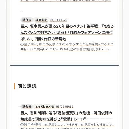
試合後
読売新聞
07/31 11:56
巨人・坂本勇人が語る２０年目のペナント後半戦…「もちろ
んスタメンで打ちたい」葛藤と「打球がフェアゾーンに飛べ
ばいい」で開く代打の新境地
⏱ 読了約3分 💬 この記事にコメントする ▼ この記事を共有する 𝕏 で
共有LINE で共有URL コピー JS が無効の場合は出典記事 URL …
同じ話題
試合後
とっておきメモ
08/06 09:56
巨人・吉川尚輝に迫る「定位置喪失」の危機 浦田俊輔の
急成長で現実味を帯びる“電撃トレード”
⏱ 読了約3分💬 この記事にコメントする▼ この記事を共有する𝕏 で共