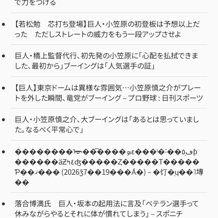
で力をつける
【若松勉 芯打ち登場】巨人・小笠原の初登板は予想以上だ
った ただしストレートの威力をもう一段アップさせよ
巨人・橋上監督代行、初先発の小笠原に「心配を払拭できま
した、最初から」ブーイングは「人気選手の証」
【巨人】東京ドームは異様な雰囲気…小笠原慎之介がプレー
トを外した瞬間、竜党がブーイング – プロ野球 : 日刊スポーツ
巨人・小笠原慎之介、大ブーイングは「あるとは思っていまし
た。なるべく平常心で」
��������ᡡ��͡����ܤε���ˡ�˸��ڡ֥٥ƥ
������äƵ٤ߤʤ�����Ȥ�����Τ�����
Ƥ��ޤ��� (2026ǯ7��19���Ǻ�) – �饤�֥ɥ��˥塼
��
落合博満氏 巨人・坂本の起用法に言及「ベテラン選手って
休みながらやるとそれに体が慣れてしまう」 – スポニチ