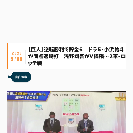
【巨人】逆転勝利で貯金６ ドラ５・小浜佑斗
2026
が同点適時打 浅野翔吾がＶ犠飛…２軍・ロ
5/09
ッテ戦
試合速報