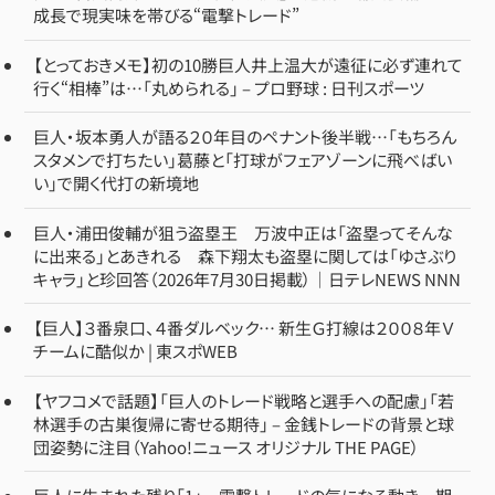
成長で現実味を帯びる“電撃トレード”
【とっておきメモ】初の10勝巨人井上温大が遠征に必ず連れて
行く“相棒”は…「丸められる」 – プロ野球 : 日刊スポーツ
巨人・坂本勇人が語る２０年目のペナント後半戦…「もちろん
スタメンで打ちたい」葛藤と「打球がフェアゾーンに飛べばい
い」で開く代打の新境地
巨人・浦田俊輔が狙う盗塁王 万波中正は「盗塁ってそんな
に出来る」とあきれる 森下翔太も盗塁に関しては「ゆさぶり
キャラ」と珍回答（2026年7月30日掲載）｜日テレNEWS NNN
【巨人】３番泉口、４番ダルベック… 新生Ｇ打線は２００８年Ｖ
チームに酷似か | 東スポWEB
【ヤフコメで話題】「巨人のトレード戦略と選手への配慮」「若
林選手の古巣復帰に寄せる期待」 – 金銭トレードの背景と球
団姿勢に注目（Yahoo!ニュース オリジナル THE PAGE）