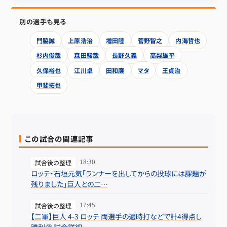
別の選手も見る
門脇誠
上原浩治
増田陸
菅野智之
内海哲也
杉内俊哉
森田駿哉
長野久義
高梨雄平
久保裕也
江川卓
田和廉
マタ
王貞治
甲斐拓也
この試合の関連記事
18:30
試合後の整理
ロッテ・石垣元気「ランナーを出してからの投球には課題が
残りました」巨人との二…
17:45
試合後の整理
【二軍】巨人 4-3 ロッテ 両選手の適時打などで計4得点し
勝利👏 試合詳細…