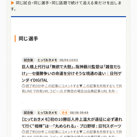
同じ試合・同じ選手・同じ話題で続けて追える束だけを出しま
す。
同じ選手
試合後
とっておきメモ
08/06 10:02
巨人橋上代行は「無欲で大胆」、阪神藤川監督は「雑音だら
け」…セ優勝争いの命運を分けそうな境遇の違い｜日刊ゲ
ンダイDIGITAL
⏱ 読了約3分💬 この記事にコメントする▼ この記事を共有する𝕏 で共
有LINE で共有URL コピーJS が無効の場合は出典記事 URL を共…
試合後
とっておきメモ
0-4
08/06 09:48
【とっておきメモ】初の10勝巨人井上温大が遠征に必ず連れ
て行く“相棒”は…「丸められる」 - プロ野球 : 日刊スポーツ
⏱ 読了約3分💬 この記事にコメントする▼ この記事を共有する𝕏 で共
有LINE で共有URL コピーJS が無効の場合は出典記事 URL を共…