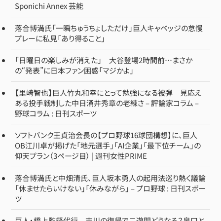
Sponichi Annex 芸能
落合博満氏「一瞬ちゅうちょしただけ」巨人キャベッジの怠慢
プレーに私見「あり得ること」
「日曜日の楽しみが消えた」 大谷登場2時間前…まさか
の“発表”に日本ファン困惑「マジかよ」
【里崎智也】巨人竹丸和幸にとって勉強になる被弾 見応え
ある投手戦制した中日涌井秀章の老練さ – 評論家コラム –
野球コラム : 日刊スポーツ
ソフトバンク王貞治会長の【プロ野球16球団構想】に、巨人
OB江川卓が掲げた「地元選手」「AI企業」「最下位チーム」の
仰天プラン（3ページ目） | 週刊女性PRIME
落合博満氏と中畑清氏、巨人坂本勇人の起用法巡り熱く議論
「休ませたらいけない」「休みながら」 – プロ野球 : 日刊スポー
ツ
巨人・橋上監督代行 吉川の復帰で二遊間どうなる？泉口と