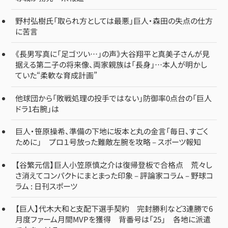
野村弘樹氏「取られ方としては最悪」巨人・森田の失点の仕方
に苦言
《長男写真に「足ゴツい…」の声》大谷翔平と真美子さんが見
据える第二子の将来像、両家親族は「長身」…本人が明かし
ていた“柔軟な育成計画”
他球団から「敗戦処理の投手ではない」防御率0点台の「巨人
ドラ1右腕」は
巨人・笹原操希、準備の下地に坂本と丸の金言「毎日、すごく
ために」 プロ１号放った難敵左腕を攻略 – スポーツ報知
【谷繁元信】巨人小笠原慎之介は復帰登板で合格点 荒々し
さ消えてコンパクトにまとまった印象 – 評論家コラム – 野球コ
ラム : 日刊スポーツ
【巨人】代木大和と支配下選手契約 完封勝利など3連勝で6
月度ファーム月間MVPを獲得 背番号は「25」 各地に派遣