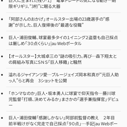
巨人に生まれた残り「1」 電撃トレードの気になる動き…期
限ギリギリ、“3桁”に眠る大器
「阿部さんのおかげ」オールスター出場の23歳選手の“感
謝”が示した、巨人復帰後の“最適な役職”
巨人・浦田俊輔、球宴最多タイの１イニング２盗塁も自己採点
は厳しめ「３０点くらい」|au Webポータル
【オールスター】大城卓三の〝謎の吸引力〟再び…森下翔太と
の肩組み写真にＳＮＳ「巨人移籍」と騒然
溢れるジャイアンツ愛…ブルージェイズ岡本和真が“元巨人助
っ人”らと再会 3ショットを公開
「ホンマなのか」巨人・坂本勇人に球宴で仰天指令…藤川球
児監督「打順、決めてみるか」まさかの「選手兼指揮官」デビュ
ー
巨人・浦田俊輔「感謝しかない」阿部前監督の教え ２年目
前半戦けがなく完走で自己採点「９０点」…手記|au Webポー