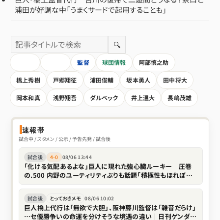
浦田が好調な中「うまくサードで起用することも」
🔍
HOME
全記事
監督
球団情報
阿部慎之助
橋上秀樹
戸郷翔征
浦田俊輔
坂本勇人
田中将大
岡本和真
浅野翔吾
ダルベック
井上温大
長嶋茂雄
速報帯
試合中 / スタメン / 公示 / 予告先発 / 試合後
試合後
4-0
08/06 13:44
「化ける気配あるよな」巨人に現れた強心臓ルーキー 圧巻
の.500 内野のユーティリティぶりも話題「積極性もほれぼれ
します」
試合後
とっておきメモ
08/06 10:02
巨人橋上代行は「無欲で大胆」、阪神藤川監督は「雑音だらけ」
…セ優勝争いの命運を分けそうな境遇の違い｜日刊ゲンダイ