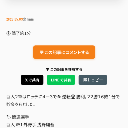
2026.05.09
⏱ 1min
⏱ 読了約1分
💬 この記事にコメントする
▼ この記事を共有する
URL コピー
𝕏 で共有
LINE で共有
巨人２軍はロッテに４―３で🔄 逆転🏆 勝利。２２勝１６敗１分で
貯金を６とした。
🏷 関連選手
巨人 #51 外野手
浅野翔吾