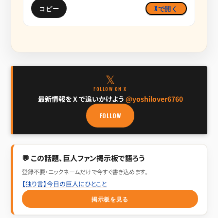
コピー
Xで開く
𝕏
FOLLOW ON X
最新情報を X で追いかけよう
@yoshilover6760
FOLLOW
💬 この話題、巨人ファン掲示板で語ろう
登録不要・ニックネームだけで今すぐ書き込めます。
【独り言】今日の巨人にひとこと
掲示板を見る