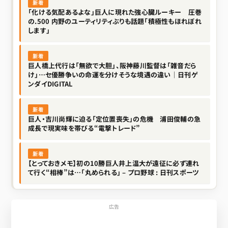
新着
「化ける気配あるよな」巨人に現れた強心臓ルーキー 圧巻
の.500 内野のユーティリティぶりも話題「積極性もほれぼれ
します」
新着
巨人橋上代行は「無欲で大胆」、阪神藤川監督は「雑音だら
け」…セ優勝争いの命運を分けそうな境遇の違い｜日刊ゲ
ンダイDIGITAL
新着
巨人・吉川尚輝に迫る「定位置喪失」の危機 浦田俊輔の急
成長で現実味を帯びる“電撃トレード”
新着
【とっておきメモ】初の10勝巨人井上温大が遠征に必ず連れ
て行く“相棒”は…「丸められる」 – プロ野球 : 日刊スポーツ
広告