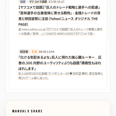
話題
ヤフコメで話題
07/30 15:17
【ヤフコメで話題】「巨人のトレード戦略と選手への配慮」
「若林選手の古巣復帰に寄せる期待」 - 金銭トレードの背
景と球団姿勢に注目（Yahoo!ニュース オリジナル THE
PAGE）
📰 news.yahoo.co.jp「【ヤフコメで話題】「巨人のトレード戦略と選手
への配慮」「若林…」⚾ GIANTS NEWS DIGEST【ヤフコメで話…
試合後
4-0
08/06 13:44
「化ける気配あるよな」巨人に現れた強心臓ルーキー 圧
巻の.500 内野のユーティリティぶりも話題「積極性もほれ
ぼれします」
巨人は8月5日の広島戦（マツダ）に4－0の🛡 完封🏆 勝利、首位阪神と
再び1ゲーム差に迫った。
MANUAL X SHARE