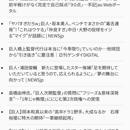
前半戦けがなく完走で自己採点「９０点」…手記|au Webポー
タル
「ヤバすぎだろw」巨人・坂本勇人、ベンチでまさかの“毒舌連
発”！「これはウケる」「仲良すぎ」中日・大野の投球をイジ
る“マイク”が話題に | NEWSjp
巨人橋上監督代行は本当に「今季限り」でいいのか…他球団
から“引き抜き”に要注意｜日刊ゲンダイDIGITAL
巨人・浦田俊輔 新たに登場したスター候補「足を期待して
いただいていると思うので、応えられるように」／夢の舞台に
向かって | NEWSjp
高橋由伸氏、「巨人次期監督」の質問に“フリーズ＆意味深発
言”…「1年じゃ無理」ににじむ第2次政権への覚悟
【巨人】岡本和真以来の〝高卒ドラ１野手〟大成なるか 石塚
裕惺に特大の期待「一軍継続起用」