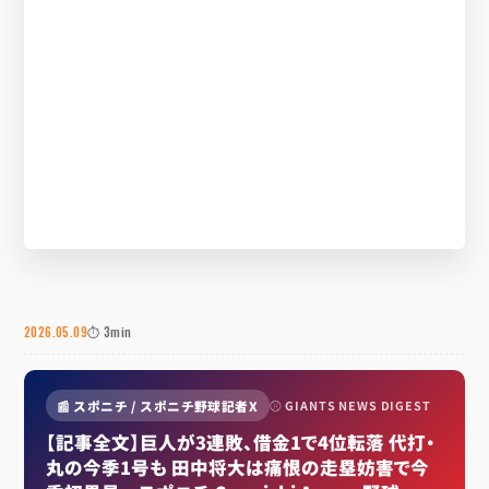
2026.05.09
⏱ 3min
📰 スポニチ / スポニチ野球記者X
⚾ GIANTS NEWS DIGEST
【記事全文】巨人が3連敗、借金1で4位転落 代打・
丸の今季1号も 田中将大は痛恨の走塁妨害で今