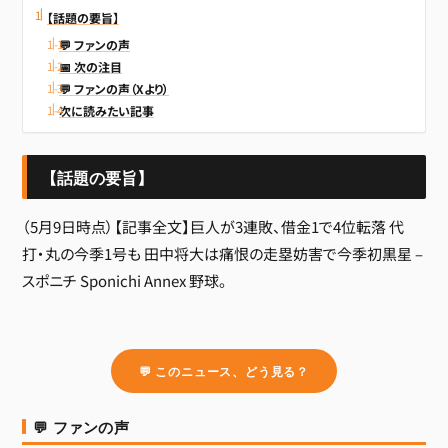
【話題の要旨】
💬 ファンの声
📅 次の注目
💬 ファンの声（Xより）
次に読みたい記事
【話題の要旨】
（5月9日時点）【記事全文】巨人が3連敗、借金1で4位転落 代
打・丸の今季1号も 田中将大は痛恨の走塁妨害で今季初黒星 –
スポニチ Sponichi Annex 野球。
💬 このニュース、どう見る？
💬 ファンの声