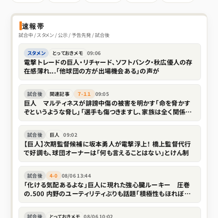
速報帯
試合中 / スタメン / 公示 / 予告先発 / 試合後
スタメン
とっておきメモ
09:06
電撃トレードの巨人・リチャード、ソフトバンク・秋広優人の存
在感薄れ...「他球団の方が出場機会ある」の声が
試合後
関連記事
７-１１
09:05
巨人 マルティネスが誹謗中傷の被害を明かす「命を脅かす
ぞというような脅し」「選手も傷つきますし、家族は全く関係な
い存在なので」
試合後
巨人
09:02
【巨人】次期監督候補に坂本勇人が電撃浮上！ 橋上監督代行
で好調も、球団オーナーは「何も言えることはない」とけん制
試合後
4-0
08/06 13:44
「化ける気配あるよな」巨人に現れた強心臓ルーキー 圧巻
の.500 内野のユーティリティぶりも話題「積極性もほれぼれ
します」
試合後
とっておきメモ
08/06 10:02