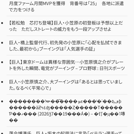
月度ファーム月間MVPを獲得 背番号は「25」 各地に派遣
で力をつける
【若松勉 芯打ち登場】巨人・小笠原の初登板は予想以上だ
った ただしストレートの威力をもう一段アップさせよ
巨人・橋上監督代行、初先発の小笠原に「心配を払拭できま
した、最初から」ブーイングは「人気選手の証」
【巨人】東京ドームは異様な雰囲気…小笠原慎之介がプレー
トを外した瞬間、竜党がブーイング – プロ野球 : 日刊スポーツ
巨人・小笠原慎之介、大ブーイングは「あるとは思っていまし
た。なるべく平常心で」
��������ᡡ��͡����ܤε���ˡ�˸��ڡ֥٥ƥ
������äƵ٤ߤʤ�����Ȥ�����Τ�����
Ƥ��ޤ��� (2026ǯ7��19���Ǻ�) – �饤�֥ɥ��˥塼
��
落合博満氏 巨人・坂本の起用法に言及「ベテラン選手って