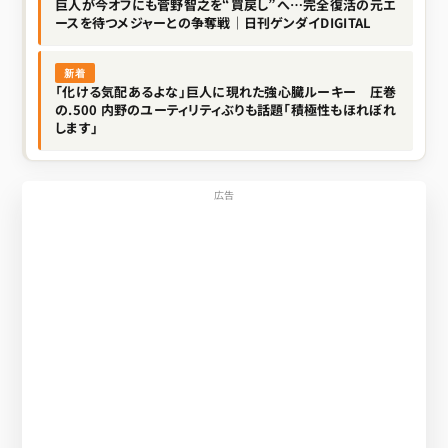
巨人が今オフにも菅野智之を“買戻し”へ…完全復活の元エ
ースを待つメジャーとの争奪戦｜日刊ゲンダイDIGITAL
新着
「化ける気配あるよな」巨人に現れた強心臓ルーキー 圧巻
の.500 内野のユーティリティぶりも話題「積極性もほれぼれ
します」
広告