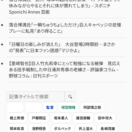
休みながらやるとそれに体が慣れてしまう」 – スポニチ
Sponichi Annex 芸能
落合博満氏「一瞬ちゅうちょしただけ」巨人キャベッジの怠慢
プレーに私見「あり得ること」
「日曜日の楽しみが消えた」 大谷登場2時間前…まさか
の“発表”に日本ファン困惑「マジかよ」
【里崎智也】巨人竹丸和幸にとって勉強になる被弾 見応え
ある投手戦制した中日涌井秀章の老練さ – 評論家コラム –
野球コラム : 日刊スポーツ
🔍
HOME
全記事
監督
球団情報
阿部慎之助
橋上秀樹
戸郷翔征
坂本勇人
浦田俊輔
田中将大
岡本和真
浅野翔吾
ダルベック
井上温大
長嶋茂雄