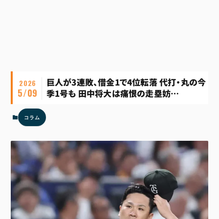
巨人が3連敗、借金1で4位転落 代打・丸の今
2026
5/09
季1号も 田中将大は痛恨の走塁妨…
コラム