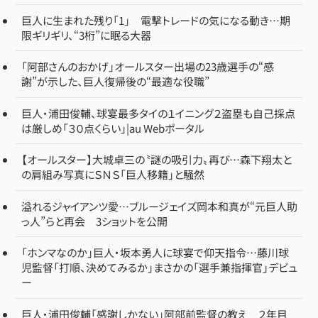
巨人に生まれた残り「1」 電撃トレードの気になる動き…期
限ギリギリ、“3桁”に眠る大器
「阿部さんのおかげ」オールスター出場の23歳選手の“感
謝”が示した、巨人復帰後の“最適な役職”
巨人・浦田俊輔、球宴最多タイの１イニング２盗塁も自己採点
は厳しめ「３０点くらい」|au Webポータル
【オールスター】大城卓三の〝謎の吸引力〟再び…森下翔太と
の肩組み写真にＳＮＳ「巨人移籍」と騒然
溢れるジャイアンツ愛…ブルージェイズ岡本和真が“元巨人助
っ人”らと再会 3ショットを公開
「ホンマなのか」巨人・坂本勇人に球宴で仰天指令…藤川球
児監督「打順、決めてみるか」まさかの「選手兼指揮官」デビュ
ー
巨人・浦田俊輔「感謝しかない」阿部前監督の教え ２年目