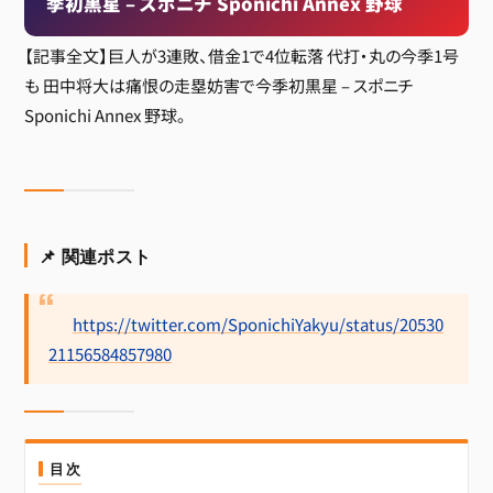
季初黒星 – スポニチ Sponichi Annex 野球
【記事全文】巨人が3連敗、借金1で4位転落 代打・丸の今季1号
も 田中将大は痛恨の走塁妨害で今季初黒星 – スポニチ
Sponichi Annex 野球。
📌 関連ポスト
https://twitter.com/SponichiYakyu/status/20530
21156584857980
目次