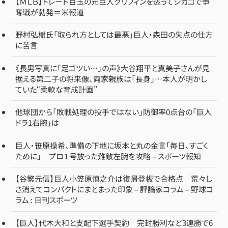
【ＭＬＢ】トレード目玉の元巨人グリフィンを巡ってシカゴで争
奪戦が勃発＝米報道
野村弘樹氏「取られ方としては最悪」巨人・森田の失点の仕方
に苦言
《長男写真に「足ゴツい…」の声》大谷翔平と真美子さんが見
据える第二子の将来像、両家親族は「長身」…本人が明かし
ていた“柔軟な育成計画”
他球団から「敗戦処理の投手ではない」防御率0点台の「巨人
ドラ1右腕」は
巨人・笹原操希、準備の下地に坂本と丸の金言「毎日、すごく
ために」 プロ１号放った難敵左腕を攻略 – スポーツ報知
【谷繁元信】巨人小笠原慎之介は復帰登板で合格点 荒々し
さ消えてコンパクトにまとまった印象 – 評論家コラム – 野球コ
ラム : 日刊スポーツ
【巨人】代木大和と支配下選手契約 完封勝利など3連勝で6