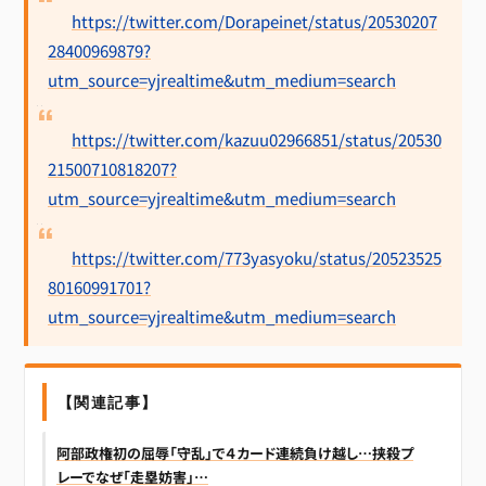
https://twitter.com/Dorapeinet/status/20530207
28400969879?
utm_source=yjrealtime&utm_medium=search
https://twitter.com/kazuu02966851/status/20530
21500710818207?
utm_source=yjrealtime&utm_medium=search
https://twitter.com/773yasyoku/status/20523525
80160991701?
utm_source=yjrealtime&utm_medium=search
【関連記事】
阿部政権初の屈辱「守乱」で４カード連続負け越し…挟殺プ
レーでなぜ「走塁妨害」…