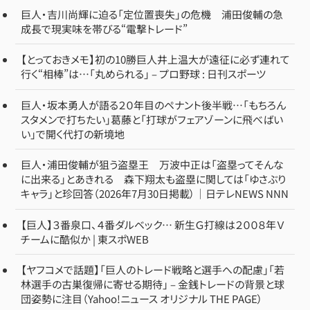
巨人・吉川尚輝に迫る「定位置喪失」の危機 浦田俊輔の急
成長で現実味を帯びる“電撃トレード”
【とっておきメモ】初の10勝巨人井上温大が遠征に必ず連れて
行く“相棒”は…「丸められる」 – プロ野球 : 日刊スポーツ
巨人・坂本勇人が語る２０年目のペナント後半戦…「もちろん
スタメンで打ちたい」葛藤と「打球がフェアゾーンに飛べばい
い」で開く代打の新境地
巨人・浦田俊輔が狙う盗塁王 万波中正は「盗塁ってそんな
に出来る」とあきれる 森下翔太も盗塁に関しては「ゆさぶり
キャラ」と珍回答（2026年7月30日掲載）｜日テレNEWS NNN
【巨人】３番泉口、４番ダルベック… 新生Ｇ打線は２００８年Ｖ
チームに酷似か | 東スポWEB
【ヤフコメで話題】「巨人のトレード戦略と選手への配慮」「若
林選手の古巣復帰に寄せる期待」 – 金銭トレードの背景と球
団姿勢に注目（Yahoo!ニュース オリジナル THE PAGE）