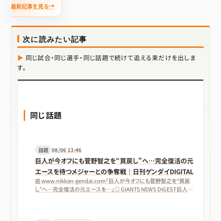
最新記事を見る
次に読みたい記事
同じ試合・同じ選手・同じ話題で続けて追える束だけを出しま
す。
同じ話題
話題
08/06 13:46
巨人が今オフにも菅野智之を“買戻し”へ…完全復活の元
エースを待つメジャーとの争奪戦｜日刊ゲンダイDIGITAL
📰 www.nikkan-gendai.com「巨人が今オフにも菅野智之を“買戻
し”へ…完全復活の元エースを…」⚾ GIANTS NEWS DIGEST巨人が
今オフ…