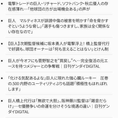
電撃トレードの巨人・リチャード、ソフトバンク・秋広優人の存
在感薄れ…「他球団の方が出場機会ある」の声が
巨人 マルティネスが誹謗中傷の被害を明かす「命を脅かす
ぞというような脅し」「選手も傷つきますし、家族は全く関係な
い存在なので」
【巨人】次期監督候補に坂本勇人が電撃浮上！ 橋上監督代行
で好調も、球団オーナーは「何も言えることはない」とけん制
巨人が今オフにも菅野智之を“買戻し”へ…完全復活の元エ
ースを待つメジャーとの争奪戦｜日刊ゲンダイDIGITAL
「化ける気配あるよな」巨人に現れた強心臓ルーキー 圧巻
の.500 内野のユーティリティぶりも話題「積極性もほれぼれ
します」
巨人橋上代行は「無欲で大胆」、阪神藤川監督は「雑音だら
け」…セ優勝争いの命運を分けそうな境遇の違い｜日刊ゲン
ダイDIGITAL