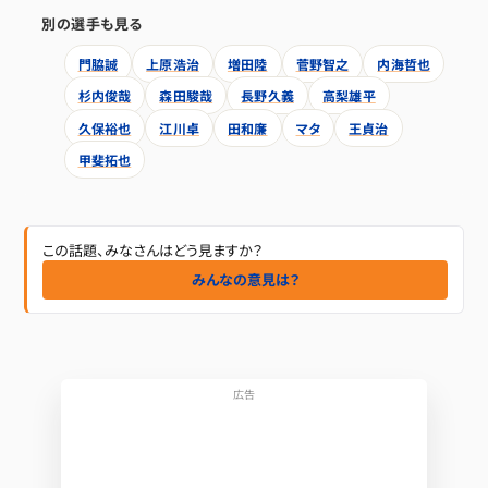
別の選手も見る
門脇誠
上原浩治
増田陸
菅野智之
内海哲也
杉内俊哉
森田駿哉
長野久義
高梨雄平
久保裕也
江川卓
田和廉
マタ
王貞治
甲斐拓也
この話題、みなさんはどう見ますか？
みんなの意見は？
広告