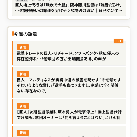
巨人橋上代行は「無欲で大胆」、阪神藤川監督は「雑音だらけ」
…セ優勝争いの命運を分けそうな境遇の違い｜日刊ゲンダイ
DIGITAL
今週の話題
新着
電撃トレードの巨人・リチャード、ソフトバンク・秋広優人の
存在感薄れ…「他球団の方が出場機会ある」の声が
新着
巨人 マルティネスが誹謗中傷の被害を明かす「命を脅かす
ぞというような脅し」「選手も傷つきますし、家族は全く関係
ない存在なので」
新着
【巨人】次期監督候補に坂本勇人が電撃浮上！ 橋上監督代行
で好調も、球団オーナーは「何も言えることはない」とけん制
新着