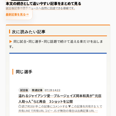
本文の続きとして追いやすい記事をまとめて見る
試合後記事や選手ニュースへ自然に回遊できる導線です。
最新記事を見る
次に読みたい記事
同じ試合・同じ選手・同じ話題で続けて追える束だけを出しま
す。
同じ選手
試合後
関連記事
07/29 14:22
溢れるジャイアンツ愛…ブルージェイズ岡本和真が“元巨
人助っ人”らと再会 3ショットを公開
⏱ 読了約3分 💬 この記事にコメントする ▼ この記事を共有する 𝕏 で
共有LINE で共有URL コピー JS が無効の場合は出典記事 URL …