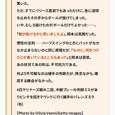
驚いた。
ただ、すでにリリース直前でもあっただけに、急に送球
を止めたその手からボールが抜けてしまった。
いや、むしろ抜けたのがボールだけでよかった……。
「
腕が抜けるかと思いましたよ
」。岡本は真顔だった。
慣性の法則――ハーフスイングのときにバットがなか
なか止まらないのと同じ原理だが、「
なのに、叩きつけ
たとか書いているところもあって
」と岡本は苦笑。
あの状況であの形は、不可抗力である。
何より不可解なのは捕手の判断だが、残念ながら、確
認する機会がなかった。
4日マリナーズ戦の二回、中継プレーの判断ミスがあ
りピンチを招きマウンドに行く捕手のバレンズエラ
（右）
【Photo by Olivia Vanni/Getty Images】