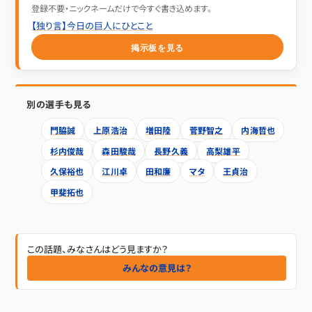
登録不要・ニックネームだけで今すぐ書き込めます。
【独り言】今日の巨人にひとこと
掲示板を見る
別の選手も見る
門脇誠
上原浩治
増田陸
菅野智之
内海哲也
杉内俊哉
森田駿哉
長野久義
高梨雄平
久保裕也
江川卓
田和廉
マタ
王貞治
甲斐拓也
この話題、みなさんはどう見ますか？
みんなの意見は？