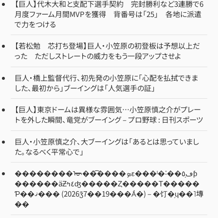
【巨人】代木大和と支配下選手契約 完封勝利など3連勝で6
月度ファーム月間MVPを獲得 背番号は「25」 各地に派遣
で力をつける
【若松勉 芯打ち登場】巨人・小笠原の初登板は予想以上だ
った ただしストレートの威力をもう一段アップさせよ
巨人・橋上監督代行、初先発の小笠原に「心配を払拭できま
した、最初から」ブーイングは「人気選手の証」
【巨人】東京ドームは異様な雰囲気…小笠原慎之介がプレー
トを外した瞬間、竜党がブーイング – プロ野球 : 日刊スポーツ
巨人・小笠原慎之介、大ブーイングは「あるとは思っていまし
た。なるべく平常心で」
��������ᡡ��͡����ܤε���ˡ�˸��ڡ֥٥ƥ
������äƵ٤ߤʤ�����Ȥ�����Τ�����
Ƥ��ޤ��� (2026ǯ7��19���Ǻ�) – �饤�֥ɥ��˥塼
��