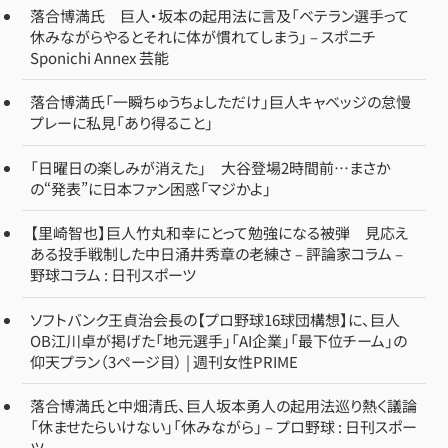
落合博満氏 巨人・坂本の起用法に言及「ベテラン選手って
休みながらやるとそれに体が慣れてしまう」 – スポニチ
Sponichi Annex 芸能
落合博満氏「一瞬ちゅうちょしただけ」巨人キャベッジの怠慢
プレーに私見「あり得ること」
「日曜日の楽しみが消えた」 大谷登場2時間前…まさか
の“発表”に日本ファン困惑「マジかよ」
【里崎智也】巨人竹丸和幸にとって勉強になる被弾 見応え
ある投手戦制した中日涌井秀章の老練さ – 評論家コラム –
野球コラム : 日刊スポーツ
ソフトバンク王貞治会長の【プロ野球16球団構想】に、巨人
OB江川卓が掲げた「地元選手」「AI企業」「最下位チーム」の
仰天プラン（3ページ目） | 週刊女性PRIME
落合博満氏と中畑清氏、巨人坂本勇人の起用法巡り熱く議論
「休ませたらいけない」「休みながら」 – プロ野球 : 日刊スポー
ツ