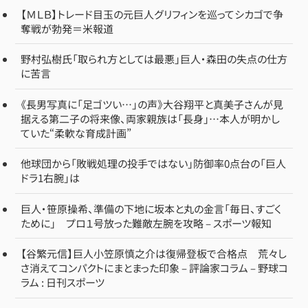
【ＭＬＢ】トレード目玉の元巨人グリフィンを巡ってシカゴで争
奪戦が勃発＝米報道
野村弘樹氏「取られ方としては最悪」巨人・森田の失点の仕方
に苦言
《長男写真に「足ゴツい…」の声》大谷翔平と真美子さんが見
据える第二子の将来像、両家親族は「長身」…本人が明かし
ていた“柔軟な育成計画”
他球団から「敗戦処理の投手ではない」防御率0点台の「巨人
ドラ1右腕」は
巨人・笹原操希、準備の下地に坂本と丸の金言「毎日、すごく
ために」 プロ１号放った難敵左腕を攻略 – スポーツ報知
【谷繁元信】巨人小笠原慎之介は復帰登板で合格点 荒々し
さ消えてコンパクトにまとまった印象 – 評論家コラム – 野球コ
ラム : 日刊スポーツ