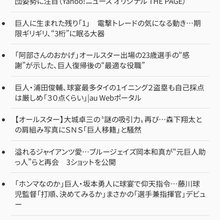
団姿勢に注目（Yahoo!ニュース オリジナル THE PAGE）
巨人に生まれた残り「1」 電撃トレードの気になる動き…期
限ギリギリ、“3桁”に眠る大器
「阿部さんのおかげ」オールスター出場の23歳選手の“感
謝”が示した、巨人復帰後の“最適な役職”
巨人・浦田俊輔、球宴最多タイの１イニング２盗塁も自己採点
は厳しめ「３０点くらい」|au Webポータル
【オールスター】大城卓三の〝謎の吸引力〟再び…森下翔太と
の肩組み写真にＳＮＳ「巨人移籍」と騒然
溢れるジャイアンツ愛…ブルージェイズ岡本和真が“元巨人助
っ人”らと再会 3ショットを公開
「ホンマなのか」巨人・坂本勇人に球宴で仰天指令…藤川球
児監督「打順、決めてみるか」まさかの「選手兼指揮官」デビュ
ー