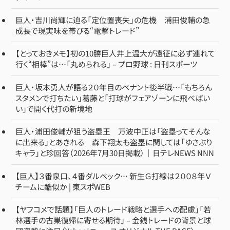
巨人・吉川尚輝に迫る「定位置喪失」の危機 浦田俊輔の急
成長で現実味を帯びる“電撃トレード”
【とっておきメモ】初の10勝巨人井上温大が遠征に必ず連れて
行く“相棒”は…「丸められる」 – プロ野球 : 日刊スポーツ
巨人・坂本勇人が語る２０年目のペナント後半戦…「もちろん
スタメンで打ちたい」葛藤と「打球がフェアゾーンに飛べばい
い」で開く代打の新境地
巨人・浦田俊輔が狙う盗塁王 万波中正は「盗塁ってそんな
に出来る」とあきれる 森下翔太も盗塁に関しては「ゆさぶり
キャラ」と珍回答（2026年7月30日掲載）｜日テレNEWS NNN
【巨人】３番泉口、４番ダルベック… 新生Ｇ打線は２００８年Ｖ
チームに酷似か | 東スポWEB
【ヤフコメで話題】「巨人のトレード戦略と選手への配慮」「若
林選手の古巣復帰に寄せる期待」 – 金銭トレードの背景と球