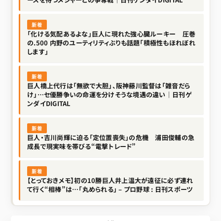
新着
「化ける気配あるよな」巨人に現れた強心臓ルーキー 圧巻
の.500 内野のユーティリティぶりも話題「積極性もほれぼれ
します」
新着
巨人橋上代行は「無欲で大胆」、阪神藤川監督は「雑音だら
け」…セ優勝争いの命運を分けそうな境遇の違い｜日刊ゲ
ンダイDIGITAL
新着
巨人・吉川尚輝に迫る「定位置喪失」の危機 浦田俊輔の急
成長で現実味を帯びる“電撃トレード”
新着
【とっておきメモ】初の10勝巨人井上温大が遠征に必ず連れ
て行く“相棒”は…「丸められる」 – プロ野球 : 日刊スポーツ