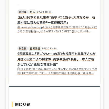
試合後
巨人
07/24 10:01
【巨人】岡本和真以来の〝高卒ドラ１野手〟大成なるか 石
塚裕惺に特大の期待「一軍継続起用」
📰 news.yahoo.co.jp「【巨人】岡本和真以来の〝高卒ドラ１野手〟大成
なるか 石塚裕惺…」⚾ GIANTS NEWS DIGEST 【巨人】岡本和…
試合後
谷繁元信
07/20 12:38
《長男写真に「足ゴツい…」の声》大谷翔平と真美子さんが
見据える第二子の将来像、両家親族は「長身」…本人が明
かしていた“柔軟な育成計画”
⏱ 読了約3分💬 この記事にコメントする▼ この記事を共有する𝕏 で共
有LINE で共有URL コピーJS が無効の場合は出典記事 URL を共…
同じ話題