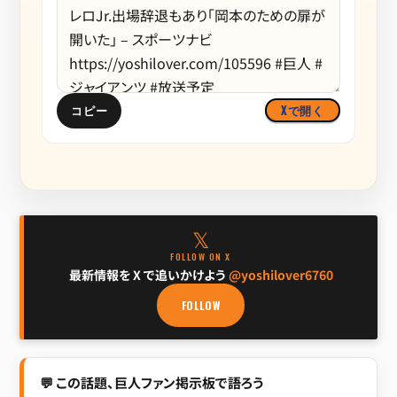
コピー
Xで開く
𝕏
FOLLOW ON X
最新情報を X で追いかけよう
@yoshilover6760
FOLLOW
💬 この話題、巨人ファン掲示板で語ろう