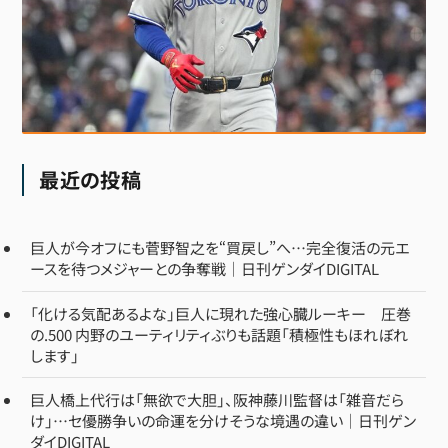
最近の投稿
巨人が今オフにも菅野智之を“買戻し”へ…完全復活の元エ
ースを待つメジャーとの争奪戦｜日刊ゲンダイDIGITAL
「化ける気配あるよな」巨人に現れた強心臓ルーキー 圧巻
の.500 内野のユーティリティぶりも話題「積極性もほれぼれ
します」
巨人橋上代行は「無欲で大胆」、阪神藤川監督は「雑音だら
け」…セ優勝争いの命運を分けそうな境遇の違い｜日刊ゲン
ダイDIGITAL