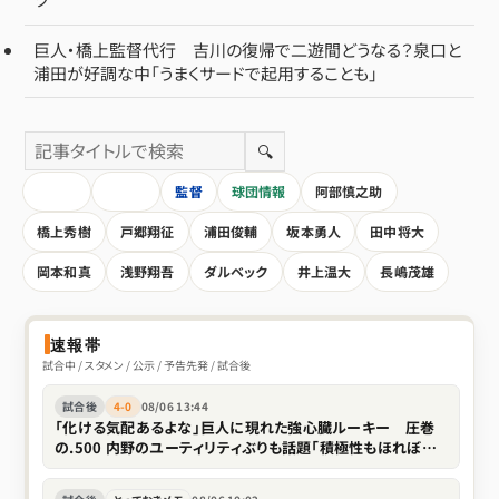
巨人・橋上監督代行 吉川の復帰で二遊間どうなる？泉口と
浦田が好調な中「うまくサードで起用することも」
🔍
HOME
全記事
監督
球団情報
阿部慎之助
橋上秀樹
戸郷翔征
浦田俊輔
坂本勇人
田中将大
岡本和真
浅野翔吾
ダルベック
井上温大
長嶋茂雄
速報帯
試合中 / スタメン / 公示 / 予告先発 / 試合後
試合後
4-0
08/06 13:44
「化ける気配あるよな」巨人に現れた強心臓ルーキー 圧巻
の.500 内野のユーティリティぶりも話題「積極性もほれぼれ
します」