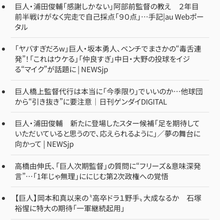
巨人・浦田俊輔「感謝しかない」阿部前監督の教え ２年目
前半戦けがなく完走で自己採点「９０点」…手記|au Webポー
タル
「ヤバすぎだろw」巨人・坂本勇人、ベンチでまさかの“毒舌連
発”！「これはウケる」「仲良すぎ」中日・大野の投球をイジ
る“マイク”が話題に | NEWSjp
巨人橋上監督代行は本当に「今季限り」でいいのか…他球団
から“引き抜き”に要注意｜日刊ゲンダイDIGITAL
巨人・浦田俊輔 新たに登場したスター候補「足を期待して
いただいていると思うので、応えられるように」／夢の舞台に
向かって | NEWSjp
高橋由伸氏、「巨人次期監督」の質問に“フリーズ＆意味深発
言”…「1年じゃ無理」ににじむ第2次政権への覚悟
【巨人】岡本和真以来の〝高卒ドラ１野手〟大成なるか 石塚
裕惺に特大の期待「一軍継続起用」