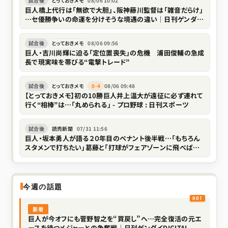
試合後
とっておきメモ
08/06 10:02
巨人橋上代行は「無欲で大胆」、阪神藤川監督は「雑音だらけ」
…セ優勝争いの命運を分けそうな境遇の違い｜日刊ゲンダイ
DIGITAL
試合後
とっておきメモ
08/06 09:56
巨人・吉川尚輝に迫る「定位置喪失」の危機 浦田俊輔の急成
長で現実味を帯びる“電撃トレード”
試合後
とっておきメモ
0-4
08/06 09:48
【とっておきメモ】初の10勝巨人井上温大が遠征に必ず連れて
行く“相棒”は…「丸められる」 - プロ野球 : 日刊スポーツ
試合後
読売新聞
07/31 11:56
巨人・坂本勇人が語る２０年目のペナント後半戦…「もちろん
スタメンで打ちたい」葛藤と「打球がフェアゾーンに飛べばい
い」で開く代打の新境地
今週の話題
新着
巨人が今オフにも菅野智之を“買戻し”へ…完全復活の元エ
ースを待つメジャーとの争奪戦｜日刊ゲンダイDIGITAL