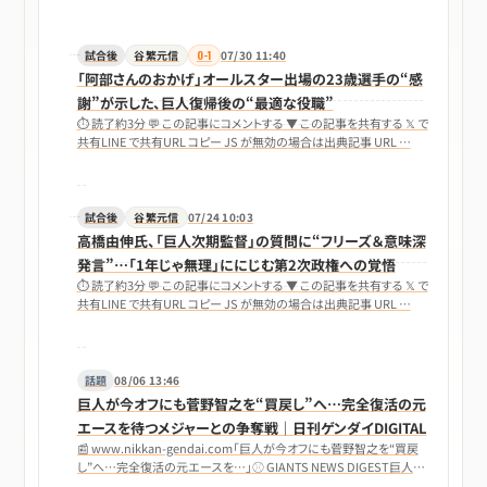
試合後
谷繁元信
0-1
07/30 11:40
「阿部さんのおかげ」オールスター出場の23歳選手の“感
謝”が示した、巨人復帰後の“最適な役職”
⏱ 読了約3分 💬 この記事にコメントする ▼ この記事を共有する 𝕏 で
共有LINE で共有URL コピー JS が無効の場合は出典記事 URL …
試合後
谷繁元信
07/24 10:03
高橋由伸氏、「巨人次期監督」の質問に“フリーズ＆意味深
発言”…「1年じゃ無理」ににじむ第2次政権への覚悟
⏱ 読了約3分 💬 この記事にコメントする ▼ この記事を共有する 𝕏 で
共有LINE で共有URL コピー JS が無効の場合は出典記事 URL …
話題
08/06 13:46
巨人が今オフにも菅野智之を“買戻し”へ…完全復活の元
エースを待つメジャーとの争奪戦｜日刊ゲンダイDIGITAL
📰 www.nikkan-gendai.com「巨人が今オフにも菅野智之を“買戻
し”へ…完全復活の元エースを…」⚾ GIANTS NEWS DIGEST巨人が
今オフ…