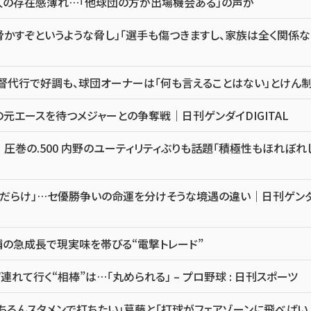
優人の存在感薄れ…「他球団の方が出場機会ある」の声が
かすぞというような脅し」「選手も傷つきますし、家族は全く関係な
督代行で好調も、球団オーナーは「何も言えることはない」とけん
元エースを待つメジャーとの争奪戦｜日刊ゲンダイDIGITAL
圧巻の.500 内野のユーティリティぶりも話題「積極性もほれぼれ
音だらけ」…セ優勝争いの命運を分けそうな境遇の違い｜日刊ゲン
の急成長で現実味を帯びる“電撃トレード”
れて行く“相棒”は…「丸められる」 – プロ野球 : 日刊スポーツ
ちろんスタメンで打ちたい」葛藤と「打球がフェアゾーンに飛べばい