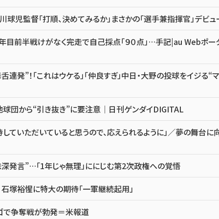
川球児監督「打順、決めてみるか」まさかの「選手兼指揮官」デビュ
目前半戦けがなく完走で自己採点「９０点」…手記|au Webポー
舌連発”！「これはウケる」「仲良すぎ」中日・大野の投球をイジる“マ
団から“引き抜き”に要注意｜日刊ゲンダイDIGITAL
していただいていると思うので、応えられるように」／夢の舞台に
味深発言”…「1年じゃ無理」ににじむ第2次政権への覚悟
 石塚裕惺に特大の期待「一軍継続起用」
カゴで争奪戦が勃発＝米報道