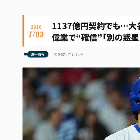
1137億円契約でも…
2026
7/03
偉業で“確信”「別の惑星から
2026年7月3日
選手情報