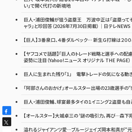
い」で開く代打の新境地
巨人・浦田俊輔が狙う盗塁王 万波中正は「盗塁って
ャラ」と珍回答（2026年7月30日掲載）｜日テレNEWS 
【巨人】３番泉口、４番ダルベック… 新生Ｇ打線は２００
【ヤフコメで話題】「巨人のトレード戦略と選手への配慮
姿勢に注目（Yahoo!ニュース オリジナル THE PAGE）
巨人に生まれた残り「1」 電撃トレードの気になる動き
「阿部さんのおかげ」オールスター出場の23歳選手の“
巨人・浦田俊輔、球宴最多タイの１イニング２盗塁も自己採
【オールスター】大城卓三の〝謎の吸引力〟再び…森下
溢れるジャイアンツ愛…ブルージェイズ岡本和真が“元