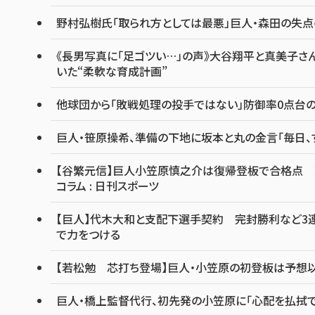
野村弘樹氏「取られ方としては最悪」巨人・森田の失
《長男写真に「足ゴツい…」の声》大谷翔平と真美子さ
いた“柔軟な育成計画”
他球団から「敗戦処理の投手ではない」防御率0点台の
巨人・笹原操希、準備の下地に坂本と丸の金言「毎日、
【谷繁元信】巨人小笠原慎之介は復帰登板で合格点 荒々
コラム : 日刊スポーツ
【巨人】代木大和と支配下選手契約 完封勝利など3連
で力をつける
【若松勉 芯打ち登場】巨人・小笠原の初登板は予想
巨人・橋上監督代行、初先発の小笠原に「心配を払拭で