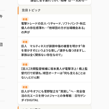
遠征に必ず連れて行く“相棒”は…「丸められ
る」 - プロ野球 : 日刊スポーツ
注目トピック
キ
新着
電撃トレードの巨人・リチャード、ソフトバンク・秋広
優人の存在感薄れ…「他球団の方が出場機会ある」
の声が
新着
団
巨人 マルティネスが誹謗中傷の被害を明かす「命
を脅かすぞというような脅し」「選手も傷つきますし、
家族は全く関係ない存在なので」
新着
【巨人】次期監督候補に坂本勇人が電撃浮上！ 橋上監
督代行で好調も、球団オーナーは「何も言えることは
ない」とけん制
新着
巨人が今オフにも菅野智之を“買戻し”へ…完全復
活の元エースを待つメジャーとの争奪戦｜日刊ゲン
ダイDIGITAL