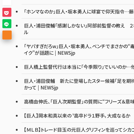
「ホンマなのか」巨人・坂本勇人に球宴で仰天指令…藤
巨人・浦田俊輔「感謝しかない」阿部前監督の教え ２年
ル
「ヤバすぎだろw」巨人・坂本勇人、ベンチでまさかの“毒
イク”が話題に | NEWSjp
巨人橋上監督代行は本当に「今季限り」でいいのか…他球
巨人・浦田俊輔 新たに登場したスター候補「足を期待
かって | NEWSjp
高橋由伸氏、「巨人次期監督」の質問に“フリーズ＆意
【巨人】岡本和真以来の〝高卒ドラ１野手〟大成なるか
【ＭＬＢ】トレード目玉の元巨人グリフィンを巡ってシ