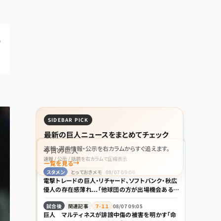
の
SIDEBAR PICK
最新の巨人ニュースをまとめてチェック
速報・選手情報・公示を右カラムからすぐ追えます。
今日の巨人
速報 / 公示 / 話題を右カラムで圧縮表示
一覧を見る
スタメン
とっておきメモ
08/07 09:06
電撃トレードの巨人・リチャード、ソフトバンク・秋広
優人の存在感薄れ...「他球団の方が出場機会ある」
の声が
試合後
関連記事
７-１１
08/07 09:05
巨人 マルティネスが誹謗中傷の被害を明かす「命