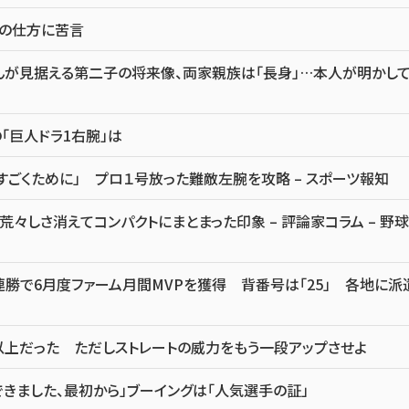
点の仕方に苦言
んが見据える第二子の将来像、両家親族は「長身」…本人が明かし
「巨人ドラ1右腕」は
すごくために」 プロ１号放った難敵左腕を攻略 – スポーツ報知
しさ消えてコンパクトにまとまった印象 – 評論家コラム – 野球
勝で6月度ファーム月間MVPを獲得 背番号は「25」 各地に派
以上だった ただしストレートの威力をもう一段アップさせよ
きました、最初から」ブーイングは「人気選手の証」