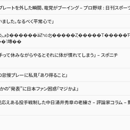
ートを外した瞬間、竜党がブーイング – プロ野球 : 日刊スポー
いました。なるべく平常心で」
饤�֥ɥ��˥塼��
って休みながらやるとそれに体が慣れてしまう」 – スポニチ
の怠慢プレーに私見「あり得ること」
かの“発表”に日本ファン困惑「マジかよ」
応えある投手戦制した中日涌井秀章の老練さ – 評論家コラム – 