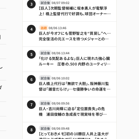
試合後
08/07 09:02
3
【巨人】次期監督候補に坂本勇人が電撃浮
上！ 橋上監督代行で好調も、球団オーナーは
「何も言えることはない」とけん制
話題
08/06 13:46
4
巨人が今オフにも菅野智之を“買戻し”へ…
制
完全復活の元エースを待つメジャーとの争
奪戦｜日刊ゲンダイDIGITAL
試合後
08/06 13:44
5
「化ける気配あるよな」巨人に現れた強心臓
ルーキー 圧巻の.500 内野のユーティリテ
し
ィぶりも話題「積極性もほれぼれします」
試合後
08/06 10:02
6
巨人橋上代行は「無欲で大胆」、阪神藤川監
ダ
督は「雑音だらけ」…セ優勝争いの命運を分
けそうな境遇の違い｜日刊ゲンダイ
DIGITAL
試合後
08/06 09:56
7
巨人・吉川尚輝に迫る「定位置喪失」の危
機 浦田俊輔の急成長で現実味を帯び
る“電撃トレード”
試合後
08/06 09:48
8
【とっておきメモ】初の10勝巨人井上温大が