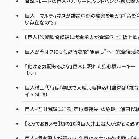
電撃トレードの巨人・リチャード、ソフトバンク・秋広
巨人 マルティネスが誹謗中傷の被害を明かす「命を脅
い存在なので」
【巨人】次期監督候補に坂本勇人が電撃浮上！ 橋上監
巨人が今オフにも菅野智之を“買戻し”へ…完全復活の
「化ける気配あるよな」巨人に現れた強心臓ルーキー 
ます」
巨人橋上代行は「無欲で大胆」、阪神藤川監督は「雑
イDIGITAL
巨人・吉川尚輝に迫る「定位置喪失」の危機 浦田俊輔
【とっておきメモ】初の10勝巨人井上温大が遠征に必ず連
巨人・坂本勇人が語る２０年目のペナント後半戦…「も