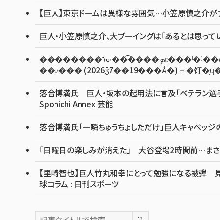
【巨人】東京ドームは異様な雰囲気…小笠原慎之介がプレ
巨人・小笠原慎之介、大ブーイングは「あるとは思って
��������ᡡ��͡����ܤε���ˡ�˸��ڡ֥٥ƥ������äƵ٤ߤʤ�����Ȥ�����Τ�����Ƥ
��ޤ��� (2026ǯ7��19���Ǻ�) – �
落合博満氏 巨人・坂本の起用法に言及「ベテラン選手
Sponichi Annex 芸能
落合博満氏「一瞬ちゅうちょしただけ」巨人キャベッジ
「日曜日の楽しみが消えた」 大谷登場2時間前…まさ
【里崎智也】巨人竹丸和幸にとって勉強になる被弾 見
球コラム : 日刊スポーツ
🔍