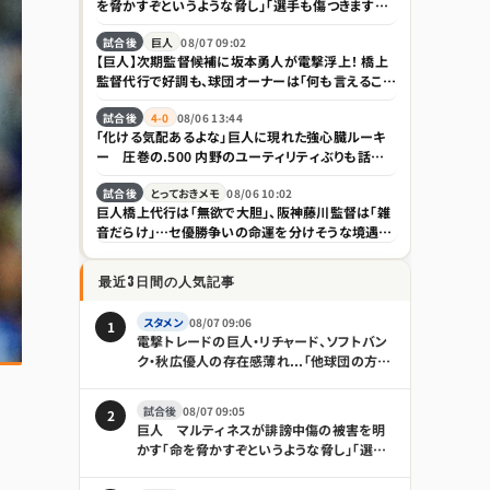
を脅かすぞというような脅し」「選手も傷つきますし、
家族は全く関係ない存在なので」
試合後
巨人
08/07 09:02
【巨人】次期監督候補に坂本勇人が電撃浮上！ 橋上
監督代行で好調も、球団オーナーは「何も言えること
はない」とけん制
試合後
4-0
08/06 13:44
「化ける気配あるよな」巨人に現れた強心臓ルーキ
ー 圧巻の.500 内野のユーティリティぶりも話題
「積極性もほれぼれします」
試合後
とっておきメモ
08/06 10:02
巨人橋上代行は「無欲で大胆」、阪神藤川監督は「雑
音だらけ」…セ優勝争いの命運を分けそうな境遇の
違い｜日刊ゲンダイDIGITAL
最近3日間の人気記事
スタメン
08/07 09:06
1
電撃トレードの巨人・リチャード、ソフトバン
ク・秋広優人の存在感薄れ...「他球団の方が
出場機会ある」の声が
試合後
08/07 09:05
2
巨人 マルティネスが誹謗中傷の被害を明
かす「命を脅かすぞというような脅し」「選手
も傷つきますし、家族は全く関係ない存在な
ので」