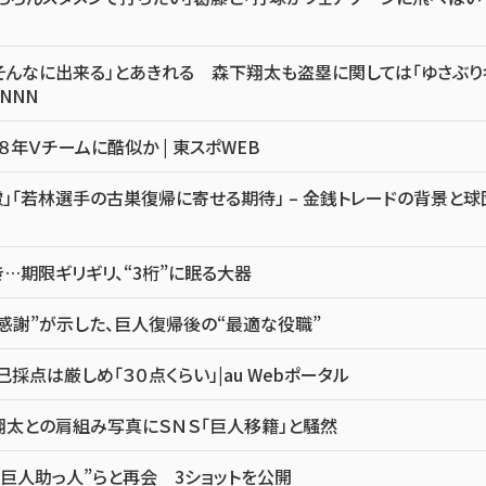
そんなに出来る」とあきれる 森下翔太も盗塁に関しては「ゆさぶり
NNN
８年Ｖチームに酷似か | 東スポWEB
」「若林選手の古巣復帰に寄せる期待」 – 金銭トレードの背景と球
…期限ギリギリ、“3桁”に眠る大器
感謝”が示した、巨人復帰後の“最適な役職”
点は厳しめ「３０点くらい」|au Webポータル
翔太との肩組み写真にＳＮＳ「巨人移籍」と騒然
巨人助っ人”らと再会 3ショットを公開