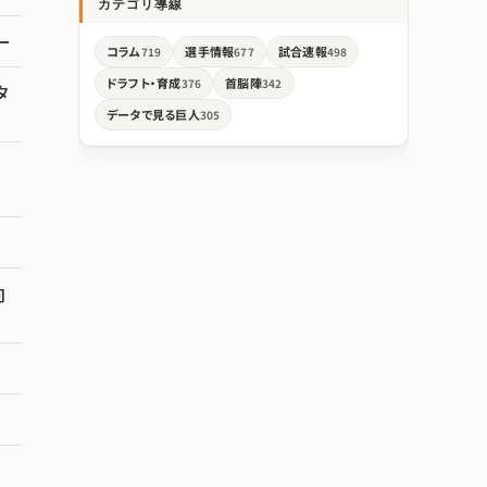
カテゴリ導線
ー
コラム
選手情報
試合速報
719
677
498
ドラフト・育成
首脳陣
376
342
タ
データで見る巨人
305
向