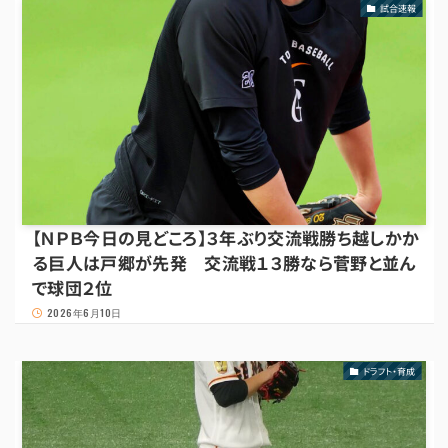
試合速報
【ＮＰＢ今日の見どころ】３年ぶり交流戦勝ち越しかか
る巨人は戸郷が先発 交流戦１３勝なら菅野と並ん
で球団２位
2026年6月10日
ドラフト・育成