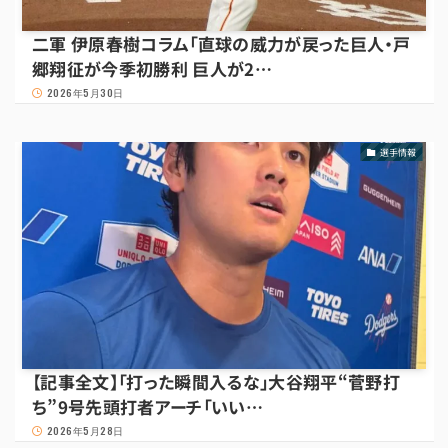
二軍 伊原春樹コラム「直球の威力が戻った巨人・戸
郷翔征が今季初勝利 巨人が2…
2026年5月30日
選手情報
【記事全文】「打った瞬間入るな」大谷翔平“菅野打
ち”9号先頭打者アーチ「いい…
2026年5月28日