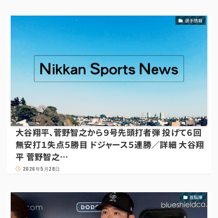
選手情報
大谷翔平、菅野智之から９号先頭打者弾 投げて６回
無安打１失点５勝目 ドジャース５連勝／詳細 大谷翔
平 菅野智之…
2026年5月28日
首脳陣