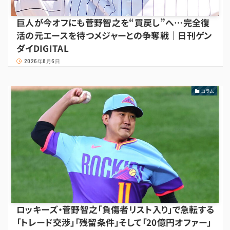
巨人が今オフにも菅野智之を“買戻し”へ…完全復
活の元エースを待つメジャーとの争奪戦｜日刊ゲン
ダイDIGITAL
2026年8月6日
コラム
ロッキーズ・菅野智之「負傷者リスト入り」で急転する
「トレード交渉」「残留条件」そして「20億円オファー」