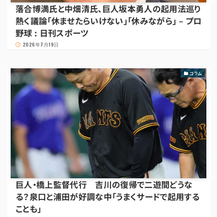
落合博満氏と中畑清氏、巨人坂本勇人の起用法巡り
熱く議論「休ませたらいけない」「休みながら」 – プロ
野球 : 日刊スポーツ
2026年7月19日
コラム
巨人・橋上監督代行 吉川の復帰で二遊間どうな
る？泉口と浦田が好調な中「うまくサードで起用する
ことも」