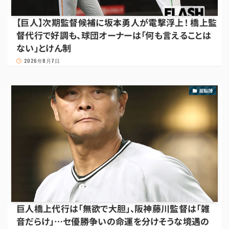
【巨人】次期監督候補に坂本勇人が電撃浮上！ 橋上監
督代行で好調も、球団オーナーは「何も言えることは
ない」とけん制
2026年8月7日
首脳陣
巨人橋上代行は「無欲で大胆」、阪神藤川監督は「雑
音だらけ」…セ優勝争いの命運を分けそうな境遇の