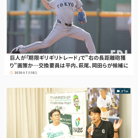
巨人が「期限ギリギリトレード」で”右の長距離砲獲
り”画策か…交換要員は平内、萩尾、岡田らが候補に
2026年7月18日
コラム