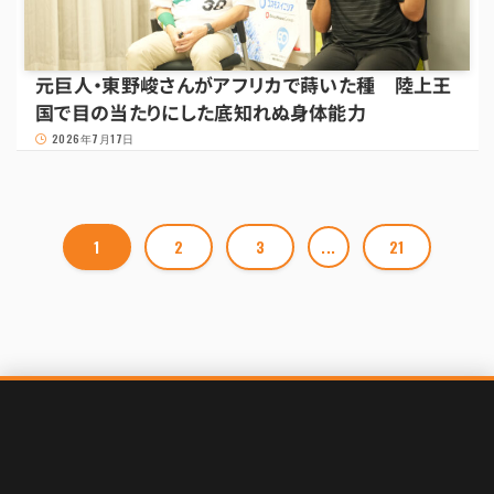
元巨人・東野峻さんがアフリカで蒔いた種 陸上王
国で目の当たりにした底知れぬ身体能力
2026年7月17日
1
2
3
...
21