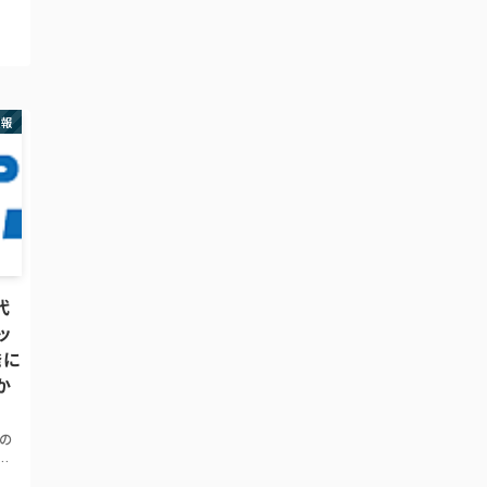
ファ
」
の満
速報
代
ッ
発に
か
この
ピ
 ·