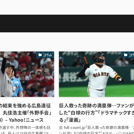
コラム
コ
手の結束を強める広島遠征
巨人救った奇跡の満塁弾…ファン
 丸佳浩主催「外野手会」
した“白球の行方”「ドラマチックす
） – Yahoo!ニュース
る」「漫画」
き返す中、外野陣の一体感も日
📰 full-count.jp「巨人救った奇跡の満塁弾
いる。巨人は23日の広島戦（マツ
ンが涙した“白球の行方”「ドラマ…」⚾ GIANT