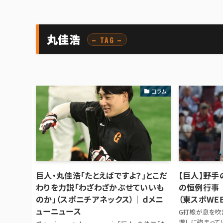
丸佳浩
– TAG –
コラム
巨人・丸佳浩「たとえばですよ？」とこだ
【巨人】野
わりを力説「わざわざかぶせていいも
の恒例行事
のか」（スポニチアネックス）｜ｄメニ
（東スポWEB
ューニュース
G打線が息を吹
増しに強まって