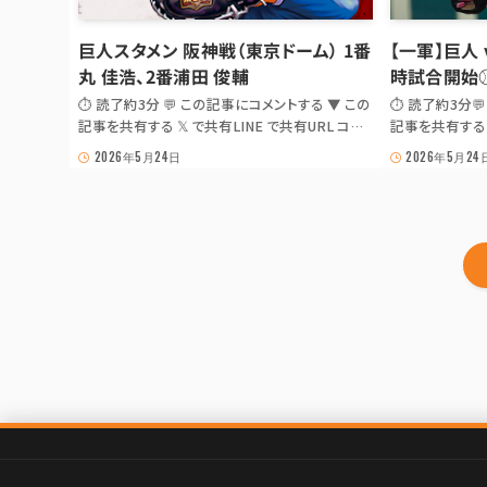
巨人スタメン 阪神戦（東京ドーム） 1番
【一軍】巨人 
丸 佳浩、2番浦田 俊輔
時試合開始⚾
⏱ 読了約3分 💬 この記事にコメントする ▼ この
⏱ 読了約3分
記事を共有する 𝕏 で共有LINE で共有URL コピ
記事を共有する𝕏
ー JS が無効の場合は出典記事 URL を共有: 𝕏
ーJS が無効の場
2026年5月24日
2026年5月24
· LINE 📰 Yahoo!プロ野球 スタメン⚾ GIANTS
LINE 📰 巨人
GAME NOTE 【巨人スタメン】阪神戦（🏟 東京ド
NOTE【一軍】巨人
ーム） 1番丸 佳浩、2番...
時試合開始⚾ 丸