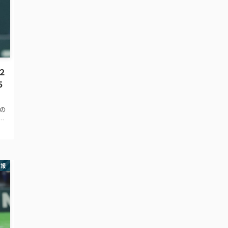
２
５
この
ピ
 ·
巨
速報