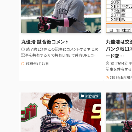
丸佳浩 試合後コメント
丸佳浩は交
バンク戦11
⏱ 読了約2分💬 この記事にコメントする▼ この
記事を共有する𝕏 で共有LINE で共有URL コピ
ード変…
ーJS が無効の場合は出典記事 URL を共有: 𝕏 ·
⏱ 読了約4分 
2026年5月27日
LINE 📰 報知新聞 / スポーツ報知巨人班X⚾
記事を共有する 
GIANTS PLAYER WATCH🏟 東京ドーム 3回適
ー JS が無効の
2026年5月26
時打の丸佳浩選手のコメント 「い...
· LINE 📰 
WATCH 【巨
ソフトバンク戦11
試合速報