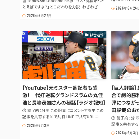
📰 topics.smt.docomo.ne.jp「巨人・丸佳浩「た
ダ）に7―3で
とえばですよ？」とこだわりを力説「わざわざ
2026年6月24
に再浮上した。
か…」⚾ GIANTS NEWS DIGEST 巨人・丸佳浩
2026年6月27日
がらも6回1/3
「たとえばですよ？」とこだわりを力説「わざわざ
感を見せつけた巨
かぶせていいものか」（スポニチアネックス）｜ｄ
メニューニュース 出...
試合速報
【YouTube】元ミスター番記者も感
【巨人評論
激！ 代打逆転グランドスラムの丸佳
合で劇的勝
浩と長嶋茂雄さんの秘話【ラジオ報知】
弾につながっ
田駿哉のお
⏱ 読了約2分💬 この記事にコメントする▼ この
記事を共有する𝕏 で共有LINE で共有URL コピ
⏱ 読了約3分 
ーJS が無効の場合は出典記事 URL を共有: 𝕏 ·
記事を共有する 
2026年6月3日
LINE 📰 スポーツ報知 巨人 tag⚾ GIANTS
ー JS が無効の
2026年6月3日
GAME NOTE【YouTube】元ミスター番記者も感
· LINE 📰 ス