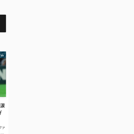
ラム
が涙
ぎ
…ファ
S