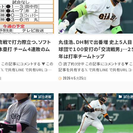
流戦で打力際立つ、ソフト
丸佳浩、ＤＨ制で出番増 史上５人目
本塁打 チーム４連敗のム
球団で１００安打の「交流戦男」…２
年は打率チームトップ
💬 この記事にコメントする ▼ この
⏱ 読了約3分💬 この記事にコメントする▼ 
 で共有LINE で共有URL コピ
記事を共有する𝕏 で共有LINE で共有URL コ
場合は出典記事 URL を共有: 𝕏
ーJS が無効の場合は出典記事 URL を共有: 𝕏
日
2026年5月25日
日刊スポーツ 巨人⚾ GIANTS FARM
LINE 📰 報知新聞 / スポーツ報知巨人班X⚾
人】丸佳浩は交流戦で打力際立つ、
GIANTS PLAYER WATCH【交流戦キーマン・
 本塁...
人編】丸佳浩、ＤＨ制で出番増 ...
試合速報
試合