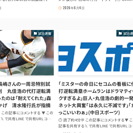
快勝し、阪神と並ぶリーグ首位タイ
NEWS DIGEST 巨人救った奇跡の満塁弾…
日
2026年6月4日
 先発の戸郷は制球に苦しみな
ンが涙した“白球の行方”「ドラマチックすぎる
 📖 本文抜粋 ３安打１四球と存在
「漫画」 出典: full-count.jp「巨人救った奇跡
人・松...
塁弾…ファンが涙し...
試合速報
試合
】長嶋さんの一周忌特別試
「ミスターの命日にセコムの看板に
利 丸佳浩の代打逆転満
打逆転満塁ホームランはドラマティ
たのは「耐えてくれた」森
クすぎるよ」巨人・丸佳浩の劇的一
かげ 清水隆行氏が指摘
ネット大興奮「は永久に不滅です」「
っこいいわぁ」(中日スポーツ)
💬 この記事にコメントする ▼ この
 で共有LINE で共有URL コピ
⏱ 読了約4分💬 この記事にコメントする▼ 
場合は出典記事 URL を共有: 𝕏
記事を共有する𝕏 で共有LINE で共有URL コ
ポーツ報知 巨人 tag⚾ GIANTS
ーJS が無効の場合は出典記事 URL を共有: 𝕏