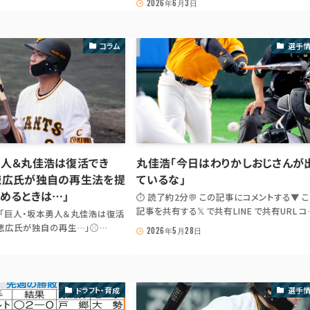
2026年6月3日
E 【巨人評論】長嶋さんの一周忌特
LINE 📰 Yahoo!ニュース sports 産経/中
 勝利 丸佳浩...
日/NHK/共同 passthrough⚾ GIANTS GAM
NOTE「ミスターの命日にセコムの看板...
コラム
選手
勇人＆丸佳浩は復活でき
丸佳浩「今日はわりかしおじさんが
徳広氏が独自の再生法を提
ているな」
めるときは…」
⏱ 読了約2分💬 この記事にコメントする▼ 
記事を共有する𝕏 で共有LINE で共有URL コ
e.com「巨人・坂本勇人＆丸佳浩は復活
ーJS が無効の場合は出典記事 URL を共有: 𝕏
徳広氏が独自の再生…」⚾
2026年5月28日
LINE 📰 報知新聞 / スポーツ報知巨人班X⚾
WS DIGEST 巨人・坂本勇人＆丸佳
GIANTS PLAYER WATCH「今日はわりかし
？ 駒田徳広氏が独自の再生法
さんが出ているな」巨人・丸佳浩...
めるときは…」 出典:
m「巨人・坂本勇人＆丸佳浩は...
ドラフト・育成
選手