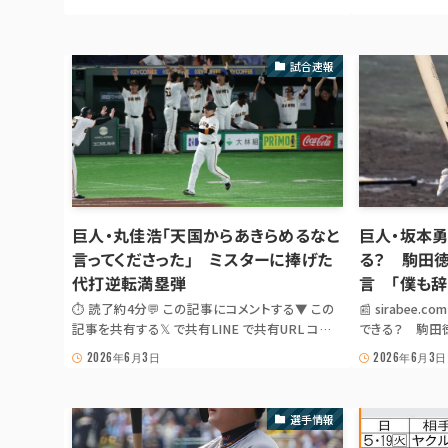
激！ 代打🔄 逆転グランドスラム...
GAME NOT
別試合で劇的🏆
試合速報
巨人・丸佳浩「天国からあきらめるなと
巨人・坂本
言ってくださった」 ミスターに捧げた
る？ 駒田
代打逆転満塁弾
言 「僕も辞
⏱ 読了約4分💬 この記事にコメントする▼ この
📰 sirabe
記事を共有する𝕏 で共有LINE で共有URL コピ
できる？ 駒田
ーJS が無効の場合は出典記事 URL を共有: 𝕏 ·
GIANTS NE
2026年6月3日
2026年6月3日
LINE 📰 スポニチ 野球 巨人 filter⚾ GIANTS
浩は復活できる
GAME NOTE巨人・丸佳浩「天国からあきらめる
を提言 「僕も辞
なと言ってくださった」 ミ...
sirabee.co
選手情報