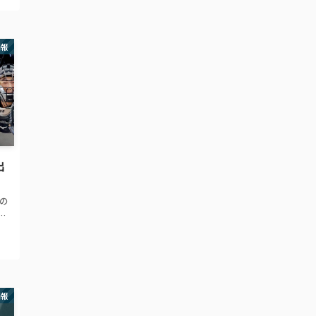
E
情報
出
この
ピ
 ·
おじ
情報