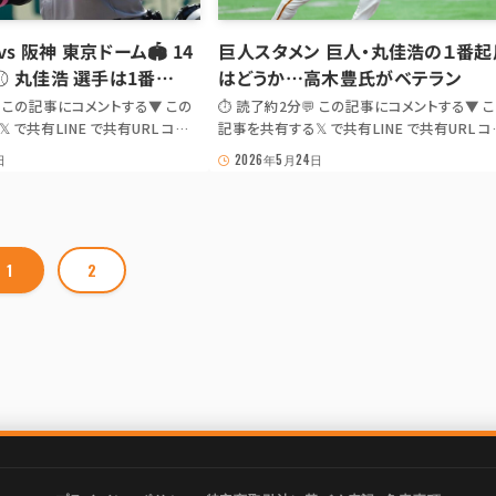
vs 阪神 東京ドーム🏟 14
巨人スタメン 巨人・丸佳浩の１番起
 丸佳浩 選手は1番…
はどうか…高木豊氏がベテラン
 この記事にコメントする▼ この
⏱ 読了約2分💬 この記事にコメントする▼ 
 で共有LINE で共有URL コピ
記事を共有する𝕏 で共有LINE で共有URL コ
合は出典記事 URL を共有: 𝕏 ·
ーJS が無効の場合は出典記事 URL を共有: 𝕏
日
2026年5月24日
公式 / 巨人公式X⚾ GIANTS GAME
LINE 📰 報知新聞 / スポーツ報知巨人班X⚾
 ⚔️ 阪神 🏟 東京ドーム🏟 14
GIANTS GAME NOTE巨人・丸佳浩の１番起
佳浩 選手は...
はどうか…高木豊氏がベテランを推...
1
2