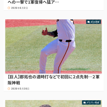
への一撃で1軍復帰へ猛ア…
2026年6月2日
試合速報
【巨人】郡拓也の適時打などで初回に２点先制…２軍
阪神戦
2026年5月30日
ドラフト・育成