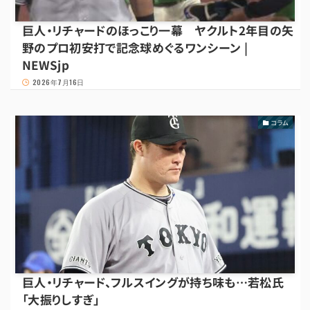
巨人・リチャードのほっこり一幕 ヤクルト2年目の矢
野のプロ初安打で記念球めぐるワンシーン |
NEWSjp
2026年7月16日
コラム
巨人・リチャード、フルスイングが持ち味も…若松氏
「大振りしすぎ」