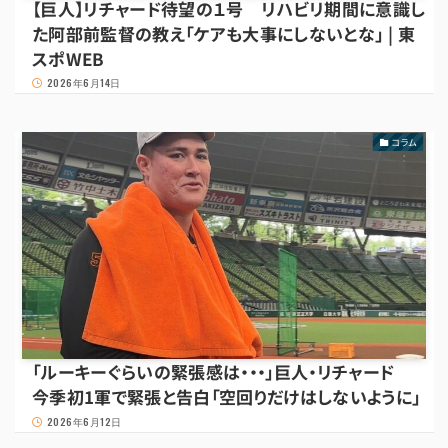
【巨人】リチャード待望の１号 リハビリ期間に意識し
た阿部前監督の教え「ケアも大事にしないとな」 | 東
スポWEB
2026年6月14日
コラム
「ルーキーぐらいの緊張感は・・・」巨人・リチャード
今季初1軍で緊張と告白「空回りだけはしないように」
2026年6月12日