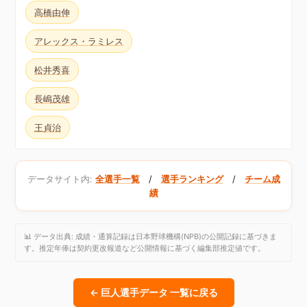
高橋由伸
アレックス・ラミレス
松井秀喜
長嶋茂雄
王貞治
データサイト内:
全選手一覧
/
選手ランキング
/
チーム成
績
📊 データ出典: 成績・通算記録は日本野球機構(NPB)の公開記録に基づきま
す。推定年俸は契約更改報道など公開情報に基づく編集部推定値です。
← 巨人選手データ 一覧に戻る