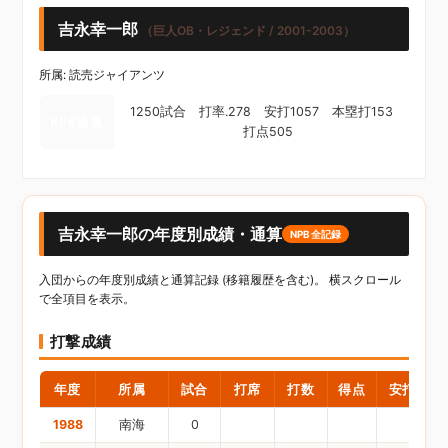
吉永幸一郎
（巨人OB・レジェンド / 2001-2003）
所属: 読売ジャイアンツ
1250試合 打率.278 安打1057 本塁打153
NPB通算
打点505
吉永幸一郎の年度別成績・通算
NPB全記録
入団からの年度別成績と通算記録 (移籍履歴を含む)。 横スクロール
で全項目を表示。
打撃成績
年度
所属
試合
打席
打数
得点
安打
1988
南海
0