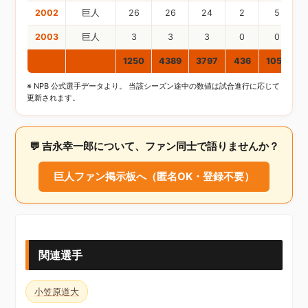
2002
巨人
26
26
24
2
5
2003
巨人
3
3
3
0
0
通算
1250
4389
3797
436
1057
※ NPB 公式選手データより。 当該シーズン途中の数値は試合進行に応じて
更新されます。
💬 吉永幸一郎について、ファン同士で語りませんか？
巨人ファン掲示板へ（匿名OK・登録不要）
関連選手
小笠原道大