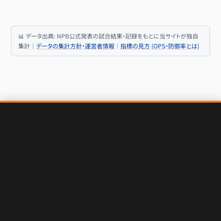
📊 データ出典: NPB公式発表の試合結果・記録をもとに当サイトが独自
集計｜
データの集計方針・運営者情報
｜
指標の見方 (OPS・防御率とは)